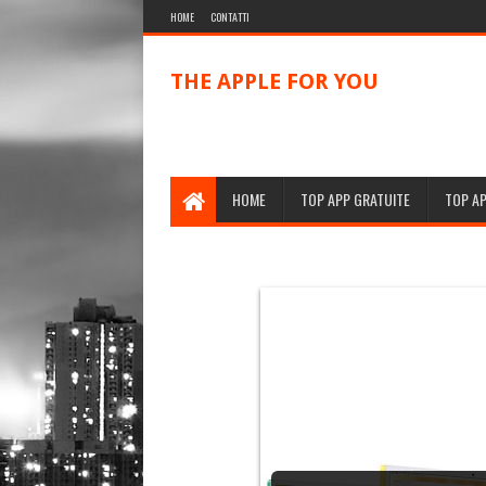
HOME
CONTATTI
THE APPLE FOR YOU
HOME
TOP APP GRATUITE
TOP A