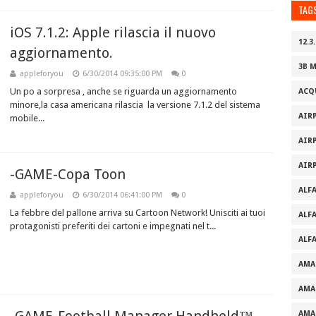
TAG
iOS 7.1.2: Apple rilascia il nuovo
12.3.
aggiornamento.
3B 
appleforyou
6/30/2014 09:35:00 PM
0
Un po a sorpresa , anche se riguarda un aggiornamento
ACQ
minore,la casa americana rilascia la versione 7.1.2 del sistema
AIR
mobile...
AIR
AIR
-GAME-Copa Toon
ALF
appleforyou
6/30/2014 06:41:00 PM
0
La febbre del pallone arriva su Cartoon Network! Unisciti ai tuoi
ALF
protagonisti preferiti dei cartoni e impegnati nel t...
ALF
AMA
AMA
AMA