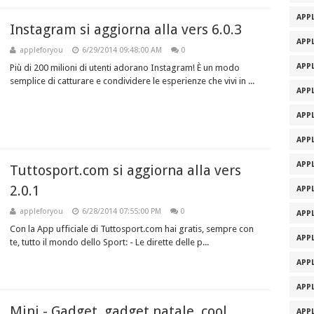
APPL
Instagram si aggiorna alla vers 6.0.3
APPL
appleforyou
6/29/2014 09:48:00 AM
0
APPL
Più di 200 milioni di utenti adorano Instagram! È un modo
semplice di catturare e condividere le esperienze che vivi in ...
APPL
APPL
APPL
APPL
Tuttosport.com si aggiorna alla vers
2.0.1
APPL
appleforyou
6/28/2014 07:55:00 PM
0
APPL
Con la App ufficiale di Tuttosport.com hai gratis, sempre con
APPL
te, tutto il mondo dello Sport: - Le dirette delle p...
APPL
APPL
Mini - Gadget, gadget natale, cool
APPL