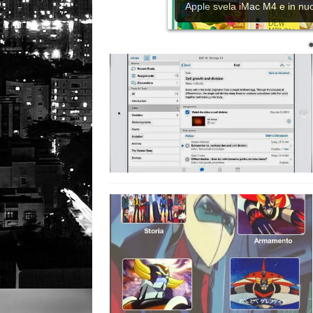
Apple svela iMac M4 e in nuov