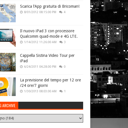
Scarica l’App gratuita di Bricoman!
8/01/2012 08:15:00 PM
4
Il nuovo iPad 3 con processore
Qualcomm quad-mode e 4G LTE.
1/14/2012 11:26:00 AM
3
Cappella Sistina Video Tour per
iPad
6/24/2011 04:28:00 PM
0
La previsione del tempo per 12 ore
/24 ore/7 giorni
1/30/2013 08:03:00 AM
1
G ARCHIVE