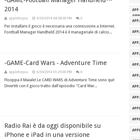
-GAME-Football Manager Handheld™
2014
APP 
AMM
appleforyou
6/30/2014 04:58:00 PM
0
APP
Per installare il gioco è necessaria una connessione a Internet.
Football Manager Handheld 2014 è il manageriale di calcio...
APP
APP
APP
-GAME-Card Wars - Adventure Time
APP
appleforyou
6/30/2014 01:29:00 PM
0
APP
Flooppa il Maiale! Le CARD WARS di Adventure Time sono qui!
Divertiti con il gioco tratto dall'episodio "Card War...
APP
APP
APPL
APPL
Radio Rai è da oggi disponibile su
APPL
iPhone e iPad in una versione