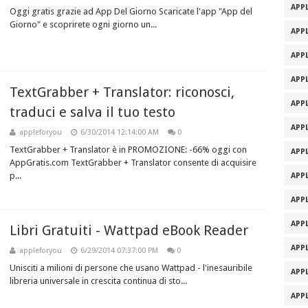
APPL
Oggi gratis grazie ad App Del Giorno Scaricate l'app "App del
Giorno" e scoprirete ogni giorno un...
APPL
APPL
APPL
TextGrabber + Translator: riconosci,
APPL
APPL
appleforyou
6/30/2014 12:14:00 AM
0
TextGrabber + Translator è in PROMOZIONE: -66% oggi con
APPL
AppGratis.com TextGrabber + Translator consente di acquisire
p...
APPL
APPL
APPL
Libri Gratuiti - Wattpad eBook Reader
APPL
appleforyou
6/29/2014 07:37:00 PM
0
Unisciti a milioni di persone che usano Wattpad - l'inesauribile
APPL
libreria universale in crescita continua di sto...
APPL