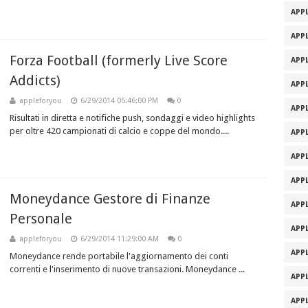
APPL
APPL
Forza Football (formerly Live Score
APPL
Addicts)
APPL
appleforyou
6/29/2014 05:46:00 PM
0
APPL
Risultati in diretta e notifiche push, sondaggi e video highlights
per oltre 420 campionati di calcio e coppe del mondo....
APPL
APPL
APPL
Moneydance Gestore di Finanze
APPL
Personale
APPL
appleforyou
6/29/2014 11:29:00 AM
0
APPL
Moneydance rende portabile l'aggiornamento dei conti
correnti e l'inserimento di nuove transazioni. Moneydance ...
APPL
APPL