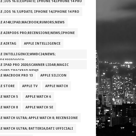
E ;IOS 16.0.3;UPDATE; IPHONE 14;IPHONE 14 PRO
E ;IOS 16.1;UPDATE; IPHONE 14;IPHONE 14 PRO
LE A14X;IPAD;MACBOOK;RUMORS;NEWS
LE AIRPODS PRO;RECENSIONE;NEWS;IPHONE
LE AIRTAG
APPLE INTELLIGENCE
LE INTELLIGENCE;WWDC24;NEWS;
OS15SEQUOIA;
LE IPAD PRO 2020;SCANNER LIDAR;MAGIC
BOARD;TRACKPAD;NEWS
LE MACBOOK PRO 13
APPLE SILICON
LE STORE
APPLE TV
APPLE WATCH
LE WATCH 5
APPLE WATCH 6
LE WATCH 8
APPLE WATCH SE
LE WATCH ULTRA; APPLE WATCH 8; RECENSIONE
LE WATCH ULTRA; BATTERIA;DATI UFFICIALI