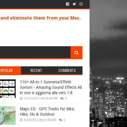
s and eliminate them from your Mac.
POPULAR
RECENT
COMMENTS
110+ All-in-1 Suoneria/Effetti
Sonori! - Amazing Sound Effects All
in one si aggiorna alla vers 1.8
12/12/2011 09:36:00 PM
6
Maps 3D - GPS Tracks for Bike,
Hike, Ski & Outdoor
5/20/2012 09:21:00 AM
0