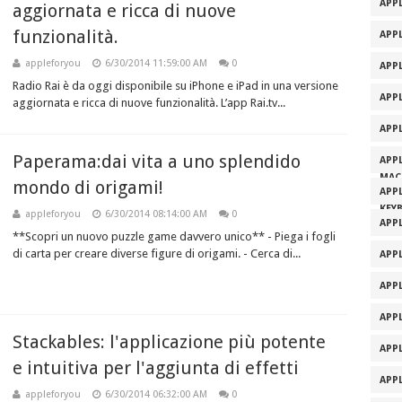
APPL
aggiornata e ricca di nuove
funzionalità.
APPL
appleforyou
6/30/2014 11:59:00 AM
0
APP
Radio Rai è da oggi disponibile su iPhone e iPad in una versione
APP
aggiornata e ricca di nuove funzionalità. L’app Rai.tv...
APP
Paperama:dai vita a uno splendido
APP
MAC
mondo di origami!
APP
KEY
appleforyou
6/30/2014 08:14:00 AM
0
APP
**Scopri un nuovo puzzle game davvero unico** - Piega i fogli
di carta per creare diverse figure di origami. - Cerca di...
APP
APP
APP
Stackables: l'applicazione più potente
APP
e intuitiva per l'aggiunta di effetti
APP
appleforyou
6/30/2014 06:32:00 AM
0