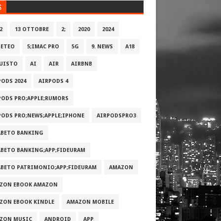
S
2
13 OTTOBRE
2;
2020
2024
METEO
5;IMAC PRO
5G
9. NEWS
A18
UISTO
AI
AIR
AIRBNB
PODS 2024
AIRPODS 4
PODS PRO;APPLE;RUMORS
PODS PRO;NEWS;APPLE;IPHONE
AIRPODSPRO3
ABETO BANKING
ABETO BANKING;APP;FIDEURAM
ABETO PATRIMONI‪O‬;APP;FIDEURAM
AMAZON
ZON EBOOK AMAZON
ZON EBOOK KINDLE
AMAZON MOBILE
ZON MUSIC
ANDROID
APP