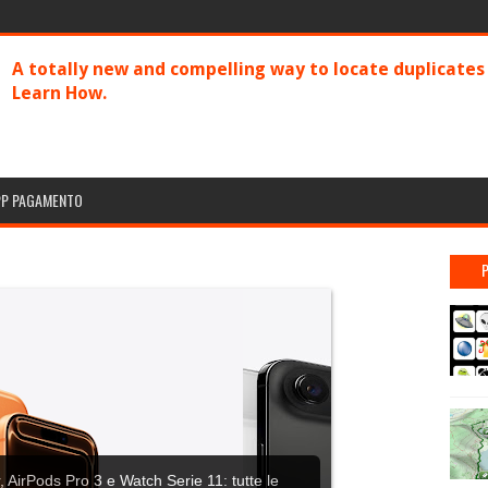
A totally new and compelling way to locate duplicate
Learn How.
PP PAGAMENTO
 AirPods Pro 3 e Watch Serie 11: tutte le