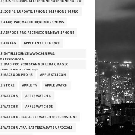
E ;IOS 16.0.3;UPDATE; IPHONE 14;IPHONE 14 PRO
E ;IOS 16.1;UPDATE; IPHONE 14;IPHONE 14 PRO
LE A14X;IPAD;MACBOOK;RUMORS;NEWS
LE AIRPODS PRO;RECENSIONE;NEWS;IPHONE
LE AIRTAG
APPLE INTELLIGENCE
LE INTELLIGENCE;WWDC24;NEWS;
OS15SEQUOIA;
LE IPAD PRO 2020;SCANNER LIDAR;MAGIC
BOARD;TRACKPAD;NEWS
LE MACBOOK PRO 13
APPLE SILICON
LE STORE
APPLE TV
APPLE WATCH
LE WATCH 5
APPLE WATCH 6
LE WATCH 8
APPLE WATCH SE
LE WATCH ULTRA; APPLE WATCH 8; RECENSIONE
LE WATCH ULTRA; BATTERIA;DATI UFFICIALI