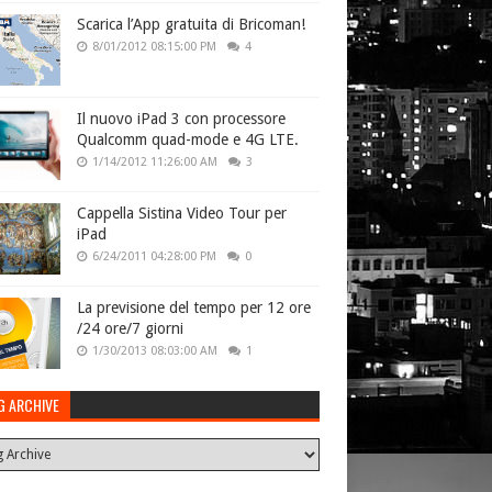
Scarica l’App gratuita di Bricoman!
8/01/2012 08:15:00 PM
4
Il nuovo iPad 3 con processore
Qualcomm quad-mode e 4G LTE.
1/14/2012 11:26:00 AM
3
Cappella Sistina Video Tour per
iPad
6/24/2011 04:28:00 PM
0
La previsione del tempo per 12 ore
/24 ore/7 giorni
1/30/2013 08:03:00 AM
1
G ARCHIVE