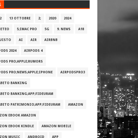
S
2
13 OTTOBRE
2;
2020
2024
METEO
5;IMAC PRO
5G
9. NEWS
A18
UISTO
AI
AIR
AIRBNB
PODS 2024
AIRPODS 4
PODS PRO;APPLE;RUMORS
PODS PRO;NEWS;APPLE;IPHONE
AIRPODSPRO3
ABETO BANKING
ABETO BANKING;APP;FIDEURAM
ABETO PATRIMONI‪O‬;APP;FIDEURAM
AMAZON
ZON EBOOK AMAZON
ZON EBOOK KINDLE
AMAZON MOBILE
ZON MUSIC
ANDROID
APP