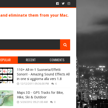
s and eliminate them from your Mac.
POPULAR
RECENT
COMMENTS
110+ All-in-1 Suoneria/Effetti
Sonori! - Amazing Sound Effects All
in one si aggiorna alla vers 1.8
12/12/2011 09:36:00 PM
6
Maps 3D - GPS Tracks for Bike,
Hike, Ski & Outdoor
5/20/2012 09:21:00 AM
0