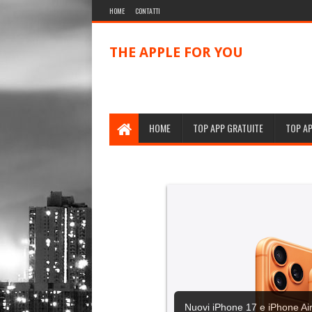
HOME
CONTATTI
THE APPLE FOR YOU
HOME
TOP APP GRATUITE
TOP A
Nuovi iPhone 17 e iPhone Air,