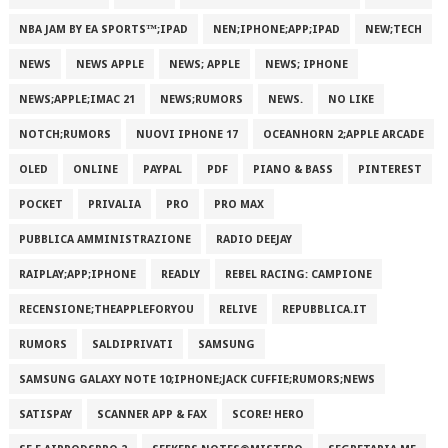
NBA JAM BY EA SPORTS™;IPAD
NEN;IPHONE;APP;IPAD
NEW;TECH
NEWS
NEWS APPLE
NEWS; APPLE
NEWS; IPHONE
NEWS;APPLE;IMAC 21
NEWS;RUMORS
NEWS.
NO LIKE
NOTCH;RUMORS
NUOVI IPHONE 17
OCEANHORN 2;APPLE ARCADE
OLED
ONLINE
PAYPAL
PDF
PIANO & BASS
PINTEREST
POCKET
PRIVALIA
PRO
PRO MAX
PUBBLICA AMMINISTRAZIONE
RADIO DEEJAY
RAIPLAY;APP;IPHONE
READLY
REBEL RACING: CAMPIONE
RECENSIONE;THEAPPLEFORYOU
RELIVE
REPUBBLICA.IT
RUMORS
SALDIPRIVATI
SAMSUNG
SAMSUNG GALAXY NOTE 10;IPHONE;JACK CUFFIE;RUMORS;NEWS
SATISPAY
SCANNER APP & FAX
SCORE! HERO