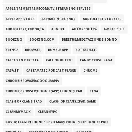
APPLE;TRIMESTRE;RECORD;TV;STREAMING;SERVIZI
APPLE.APP STORE
ASPHALT 9: LEGENDS
AUDIOLIBRI STORYTEL
AUDIOLIBRI; EBOOK;IA
AUGURI
AUTOSCOUT24
AW LAB CLUB
BOOKING
BOOKING.COM
BREETHE;MEDITAZIONE E SONNO
BRING!
BROWSER
BUMBLE APP
BUTTARELLI
CALCIO IN DIRETTA
CALL OF DUTY®:
CANDY CRUSH SAGA
CASA.IT
CASTAMATIC PODCAST PLAYER
CHROME
CHROME;BROWSER;GOOGLE;APP;
CHROME;BROWSER;GOOGLE;APP; IPHONE;IPAD
CINA
CLASH OF CLANS;IPAD
CLASH OF CLANS;IPAD;GAME
CLEANMYMAC X
CLEANMYPC
COVER; ELAGO;IPHONE 13 PRO MAX;IPHONE 13;IPHONE 13 PRO