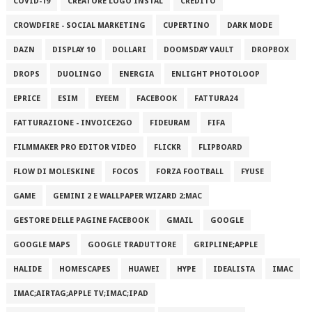
COVID-19
CREATORE LOGO INSTAL
CREDITO
CROWDFIRE - SOCIAL MARKETING
CUPERTINO
DARK MODE
DAZN
DISPLAY 10
DOLLARI
DOOMSDAY VAULT
DROPBOX
DROPS
DUOLINGO
ENERGIA
ENLIGHT PHOTOLOOP
EPRICE
ESIM
EYEEM
FACEBOOK
FATTURA24
FATTURAZIONE - INVOICE2GO
FIDEURAM
FIFA
FILMMAKER PRO EDITOR VIDEO
FLICKR
FLIPBOARD
FLOW DI MOLESKINE
FOCOS
FORZA FOOTBALL
FYUSE
GAME
GEMINI 2 E WALLPAPER WIZARD 2;MAC
GESTORE DELLE PAGINE FACEBOOK
GMAIL
GOOGLE
GOOGLE MAPS
GOOGLE TRADUTTORE
GRIPLINE;APPLE
HALIDE
HOMESCAPES
HUAWEI
HYPE
IDEALISTA
IMAC
IMAC;AIRTAG;APPLE TV;IMAC;IPAD