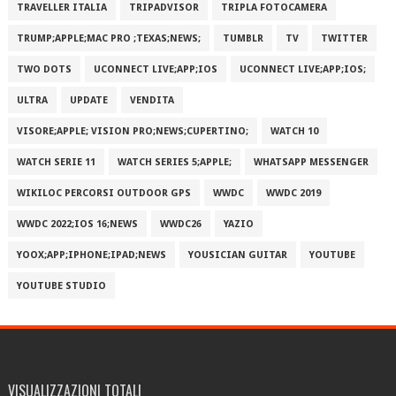
TRAVELLER ITALIA
TRIPADVISOR
TRIPLA FOTOCAMERA
TRUMP;APPLE;MAC PRO ;TEXAS;NEWS;
TUMBLR
TV
TWITTER
TWO DOTS
UCONNECT LIVE;APP;IOS
UCONNECT LIVE;APP;IOS;
ULTRA
UPDATE
VENDITA
VISORE;APPLE; VISION PRO;NEWS;CUPERTINO;
WATCH 10
WATCH SERIE 11
WATCH SERIES 5;APPLE;
WHATSAPP MESSENGER
WIKILOC PERCORSI OUTDOOR GPS
WWDC
WWDC 2019
WWDC 2022;IOS 16;NEWS
WWDC26
YAZIO
YOOX;APP;IPHONE;IPAD;NEWS
YOUSICIAN GUITAR
YOUTUBE
YOUTUBE STUDIO
VISUALIZZAZIONI TOTALI