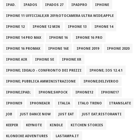
IPAD.
IPADOS
IPADOS 27
IPADPRO
IPHONE
IPHONE 11 UFFICIALE;XR 2019;OTOCAMERA ULTRA WIDE;APPLE
IPHONE 12
IPHONE 12 MIN
IPHONE 13
IPHONE 14
IPHONE 14 PRO MAX
IPHONE 16
IPHONE 16 PRO
IPHONE 16 PROMAX
IPHONE 16E
IPHONE 2019
IPHONE 2020
IPHONE AIR
IPHONE SE
IPHONE XR
IPHONE; IDEALO - CONFRONTO DEI PREZZI
IPHONE; IOS 12.4.1
IPHONE; PUBBLICA AMMINISTRAZIONE
IPHONE;DELIVEROO
IPHONE;IPAD;
IPHONE;SHPOCK
IPHONE12
IPHONE17
IPHONE9
IPHONEAIR
ITALIA
ITALO TRENO
ITRANSLATE
JOB
JUST DANCE NOW
JUST EAT
JUST EAT;RISTORANTI
KEEPER
KEYNOTE
KINDLE
KITCHEN STORIES
KLONDIKE ADVENTURES
LASTAMPA.IT