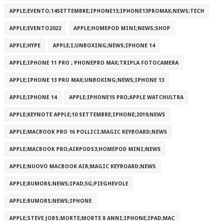
APPLE;EVENTO;14SETTEMBRE;IPHONE13;IPHONE13PROMAX;NEWS;TECH
APPLE;EVENTO2022
APPLE;HOMEPOD MINI;NEWS;SHOP
APPLE;HYPE
APPLE;I;UNBOXING;NEWS;IPHONE 14
APPLE;IPHONE 11 PRO ; PHONEPRO MAX;TRIPLA FOTOCAMERA
APPLE;IPHONE 13 PRO MAX;UNBOXING;NEWS;IPHONE 13
APPLE;IPHONE 14
APPLE;IPHONE15 PRO;APPLE WATCHULTRA
APPLE;KEYNOTE APPLE;10 SETTEMBRE;IPHONE;2019;NEWS
APPLE;MACBOOK PRO 16 POLLICI;MAGIC KEYBOARD;NEWS
APPLE;MACBOOK PRO;AIRPODS3;HOMEPOD MINI;NEWS
APPLE;NUOVO MACBOOK AIR;MAGIC KEYBOARD;NEWS
APPLE;RUMORS;NEWS;IPAD;5G;PIEGHEVOLE
APPLE;RUMORS;NEWS;IPHONE
APPLE;STEVE JOBS;MORTE;MORTE 8 ANNI;IPHONE;IPAD;MAC