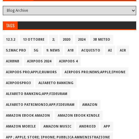
TAGS
12.3.2
13 OTTOBRE
2;
2020
2024
3B METEO
5;IMAC PRO
5G
9. NEWS
A18
ACQUISTO
AI
AIR
AIRBNB
AIRPODS 2024
AIRPODS 4
AIRPODS PRO;APPLE;RUMORS
AIRPODS PRO;NEWS;APPLE;IPHONE
AIRPODSPRO3
ALFABETO BANKING
ALFABETO BANKING;APP;FIDEURAM
ALFABETO PATRIMONI‪O‬;APP;FIDEURAM
AMAZON
AMAZON EBOOK AMAZON
AMAZON EBOOK KINDLE
AMAZON MOBILE
AMAZON MUSIC
ANDROID
APP
APP ; APPLE; STORE; IPHONE; PUBBLICA AMMINISTRAZIONE