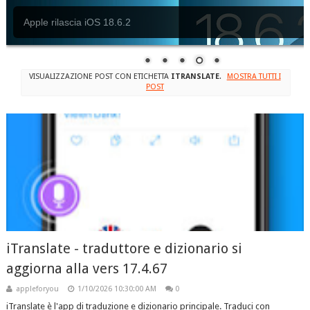
Apple svela iMac M4 e in nuovi colori .
VISUALIZZAZIONE POST CON ETICHETTA
ITRANSLATE
.
MOSTRA TUTTI I
POST
iTranslate - traduttore e dizionario si
aggiorna alla vers 17.4.67
appleforyou
1/10/2026 10:30:00 AM
0
iTranslate è l'app di traduzione e dizionario principale. Traduci con