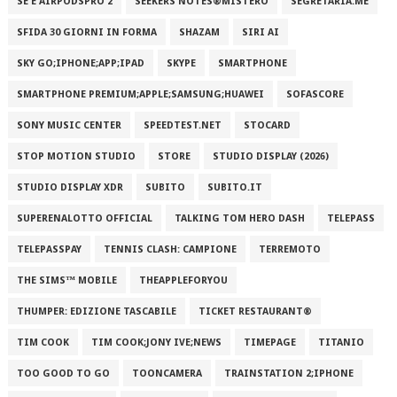
SE E AIRPODSPRO 2
SEEKERS NOTES®MISTERO
SEGRETARIA.ME
SFIDA 30 GIORNI IN FORMA
SHAZAM
SIRI AI
SKY GO;IPHONE;APP;IPAD
SKYPE
SMARTPHONE
SMARTPHONE PREMIUM;APPLE;SAMSUNG;HUAWEI
SOFASCORE
SONY MUSIC CENTER
SPEEDTEST.NET
STOCARD
STOP MOTION STUDIO
STORE
STUDIO DISPLAY (2026)
STUDIO DISPLAY XDR
SUBITO
SUBITO.IT
SUPERENALOTTO OFFICIAL
TALKING TOM HERO DASH
TELEPASS
TELEPASSPAY
TENNIS CLASH: CAMPIONE
TERREMOTO
THE SIMS™ MOBILE
THEAPPLEFORYOU
THUMPER: EDIZIONE TASCABILE
TICKET RESTAURANT®
TIM COOK
TIM COOK;JONY IVE;NEWS
TIMEPAGE
TITANIO
TOO GOOD TO GO
TOONCAMERA
TRAINSTATION 2;IPHONE