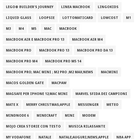
LEGO® BUILDER'S JOURNEY
LINEA MACBOOK
LINGOKIDS
LIQUID GLASS
LOOPSIE
LOTTOMATICARD
LOWCOST
M1
M3
M4
M5
MAC
MACBOOK
MACBOOK AIR E MACBOOK PRO 13
MACBOOK AIR M4
MACBOOK PRO
MACBOOK PRO 13
MACBOOK PRO DA 13
MACBOOK PRO M4
MACBOOK PRO M5 14
MACBOOK PRO; MAC MINI ; M2 PRO ;M2 MAX;NEWS
MACMINI
MACOS GOLDEN GATE
MACPAW
MAGSAFE PER IPHONE 12;MAC MINI
MARVEL SFIDA DEI CAMPIONI
MATE X
MERRY CHRISTMAS;APPLE
MESSENGER
METEO
MINDNODE 6
MINECRAFT
MINI
MODEM
MOJO CREA STORIE CON TESTO
MUSICA RILASSANTE
MY VODAFONE
NATALE
NATALE;AUGURI;NEWS;APPLE
NBA APP