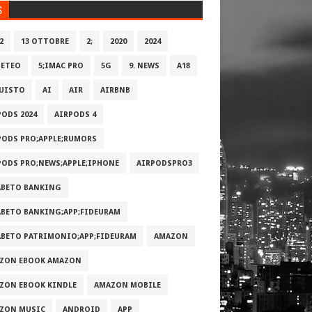
S
2
13 OTTOBRE
2;
2020
2024
METEO
5;IMAC PRO
5G
9. NEWS
A18
UISTO
AI
AIR
AIRBNB
PODS 2024
AIRPODS 4
PODS PRO;APPLE;RUMORS
PODS PRO;NEWS;APPLE;IPHONE
AIRPODSPRO3
ABETO BANKING
ABETO BANKING;APP;FIDEURAM
ABETO PATRIMONI‪O‬;APP;FIDEURAM
AMAZON
ZON EBOOK AMAZON
ZON EBOOK KINDLE
AMAZON MOBILE
ZON MUSIC
ANDROID
APP