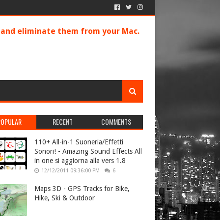
s and eliminate them from your Mac.
POPULAR
RECENT
COMMENTS
110+ All-in-1 Suoneria/Effetti
Sonori! - Amazing Sound Effects All
in one si aggiorna alla vers 1.8
12/12/2011 09:36:00 PM
6
Maps 3D - GPS Tracks for Bike,
Hike, Ski & Outdoor