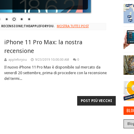
A
RECENSIONE;THEAPPLEFORYOU
.
MOSTRA TUTTI I POST
iPhone 11 Pro Max: la nostra
recensione
appleforyou
9/23/2019 10:00:00 AM
0
Il nuovo iPhone 11 Pro Max è disponibile sul mercato da
venerdì 20 settembre, prima di procedere con la recensione
del termi...
POST PIÙ VECCHI
BLO