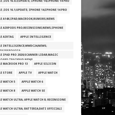
E ;IOS 16.0.3;UPDATE; IPHONE 14;IPHONE 14 PRO
E ;IOS 16.1;UPDATE; IPHONE 14;IPHONE 14 PRO
LE A14X;IPAD;MACBOOK;RUMORS;NEWS
LE AIRPODS PRO;RECENSIONE;NEWS;IPHONE
LE AIRTAG
APPLE INTELLIGENCE
LE INTELLIGENCE;WWDC24;NEWS;
OS15SEQUOIA;
LE IPAD PRO 2020;SCANNER LIDAR;MAGIC
BOARD;TRACKPAD;NEWS
LE MACBOOK PRO 13
APPLE SILICON
LE STORE
APPLE TV
APPLE WATCH
LE WATCH 5
APPLE WATCH 6
LE WATCH 8
APPLE WATCH SE
LE WATCH ULTRA; APPLE WATCH 8; RECENSIONE
LE WATCH ULTRA; BATTERIA;DATI UFFICIALI