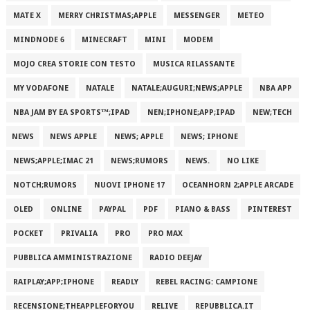
MATE X
MERRY CHRISTMAS;APPLE
MESSENGER
METEO
MINDNODE 6
MINECRAFT
MINI
MODEM
MOJO CREA STORIE CON TESTO
MUSICA RILASSANTE
MY VODAFONE
NATALE
NATALE;AUGURI;NEWS;APPLE
NBA APP
NBA JAM BY EA SPORTS™;IPAD
NEN;IPHONE;APP;IPAD
NEW;TECH
NEWS
NEWS APPLE
NEWS; APPLE
NEWS; IPHONE
NEWS;APPLE;IMAC 21
NEWS;RUMORS
NEWS.
NO LIKE
NOTCH;RUMORS
NUOVI IPHONE 17
OCEANHORN 2;APPLE ARCADE
OLED
ONLINE
PAYPAL
PDF
PIANO & BASS
PINTEREST
POCKET
PRIVALIA
PRO
PRO MAX
PUBBLICA AMMINISTRAZIONE
RADIO DEEJAY
RAIPLAY;APP;IPHONE
READLY
REBEL RACING: CAMPIONE
RECENSIONE;THEAPPLEFORYOU
RELIVE
REPUBBLICA.IT