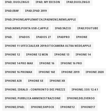
IPAD; DUOLINGO
IPAD; MY EDISON
IPAD;DUOLINGO
IPAD;EBAY
IPAD;IPAD 2019
IPAD;IPHONE;APPLEWATCH;IPADMINI;NEWS;APPLE
IPAD;NEWS;PORTA USB-C;APPLE
IPAD;YAZIO
IPAD;YOUTUBE
IPAD.
IPADOS
IPADOS 27
IPADPRO
IPHONE
IPHONE 11 UFFICIALE;XR 2019;OTOCAMERA ULTRA WIDE;APPLE
IPHONE 12
IPHONE 12 MIN
IPHONE 13
IPHONE 14
IPHONE 14 PRO MAX
IPHONE 16
IPHONE 16 PRO
IPHONE 16 PROMAX
IPHONE 16E
IPHONE 2019
IPHONE 2020
IPHONE AIR
IPHONE SE
IPHONE XR
IPHONE; IDEALO - CONFRONTO DEI PREZZI
IPHONE; IOS 12.4.1
IPHONE; PUBBLICA AMMINISTRAZIONE
IPHONE;DELIVEROO
IPHONE;IPAD;
IPHONE;SHPOCK
IPHONE12
IPHONE17