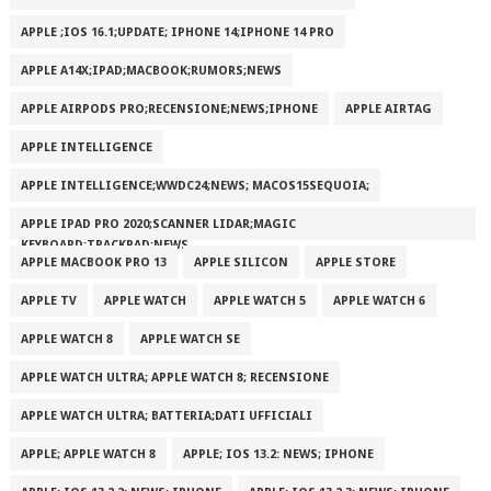
APPLE ;IOS 16.1;UPDATE; IPHONE 14;IPHONE 14 PRO
APPLE A14X;IPAD;MACBOOK;RUMORS;NEWS
APPLE AIRPODS PRO;RECENSIONE;NEWS;IPHONE
APPLE AIRTAG
APPLE INTELLIGENCE
APPLE INTELLIGENCE;WWDC24;NEWS; MACOS15SEQUOIA;
APPLE IPAD PRO 2020;SCANNER LIDAR;MAGIC
KEYBOARD;TRACKPAD;NEWS
APPLE MACBOOK PRO 13
APPLE SILICON
APPLE STORE
APPLE TV
APPLE WATCH
APPLE WATCH 5
APPLE WATCH 6
APPLE WATCH 8
APPLE WATCH SE
APPLE WATCH ULTRA; APPLE WATCH 8; RECENSIONE
APPLE WATCH ULTRA; BATTERIA;DATI UFFICIALI
APPLE; APPLE WATCH 8
APPLE; IOS 13.2: NEWS; IPHONE