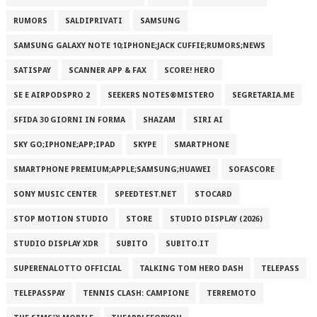
RUMORS
SALDIPRIVATI
SAMSUNG
SAMSUNG GALAXY NOTE 10;IPHONE;JACK CUFFIE;RUMORS;NEWS
SATISPAY
SCANNER APP & FAX
SCORE! HERO
SE E AIRPODSPRO 2
SEEKERS NOTES®MISTERO
SEGRETARIA.ME
SFIDA 30 GIORNI IN FORMA
SHAZAM
SIRI AI
SKY GO;IPHONE;APP;IPAD
SKYPE
SMARTPHONE
SMARTPHONE PREMIUM;APPLE;SAMSUNG;HUAWEI
SOFASCORE
SONY MUSIC CENTER
SPEEDTEST.NET
STOCARD
STOP MOTION STUDIO
STORE
STUDIO DISPLAY (2026)
STUDIO DISPLAY XDR
SUBITO
SUBITO.IT
SUPERENALOTTO OFFICIAL
TALKING TOM HERO DASH
TELEPASS
TELEPASSPAY
TENNIS CLASH: CAMPIONE
TERREMOTO