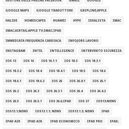
GESTORE DELLE PAGINE FACEBOOK
GMAIL
GOOGLE
GOOGLE MAPS
GOOGLE TRADUTTORE
GRIPLINE;APPLE
HALIDE
HOMESCAPES
HUAWEI
HYPE
IDEALISTA
IMAC
IMAC;AIRTAG;APPLE TV;IMAC;IPAD
IMMEDIATA FREQUENZA CARDIACA
INFOJOBS LAVORO
INSTAGRAM
INTEL
INTELLIGENCE
INTERVENTO SICUREZZA
IOS 13
IOS 16
IOS 16.1.1
IOS 18.3
IOS 18.3.1
IOS 18.3.2
IOS 18.4
IOS 18.4.1
IOS 18.5
IOS 18.6
IOS 18.6.1
IOS 18.6.2
IOS 26
IOS 26.0.1
IOS 26.1
IOS 26.2
IOS 26.3
IOS 26.3.1
IOS 26.4
IOS 26.4.2
IOS 26.5
IOS 26.5.1
IOS 26.6;IPAD
IOS 27
IOS13;NEWS
IOS13.1;NEWS
IOS13.1.1; NEWS
IOS13.1.3; NEWS
IPAD
IPAD AIR
IPAD AIR.
IPAD ECONOMICO
IPAD PRO
IPAD;