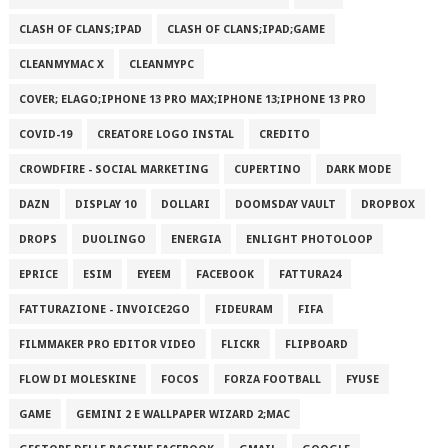
CLASH OF CLANS;IPAD
CLASH OF CLANS;IPAD;GAME
CLEANMYMAC X
CLEANMYPC
COVER; ELAGO;IPHONE 13 PRO MAX;IPHONE 13;IPHONE 13 PRO
COVID-19
CREATORE LOGO INSTAL
CREDITO
CROWDFIRE - SOCIAL MARKETING
CUPERTINO
DARK MODE
DAZN
DISPLAY 10
DOLLARI
DOOMSDAY VAULT
DROPBOX
DROPS
DUOLINGO
ENERGIA
ENLIGHT PHOTOLOOP
EPRICE
ESIM
EYEEM
FACEBOOK
FATTURA24
FATTURAZIONE - INVOICE2GO
FIDEURAM
FIFA
FILMMAKER PRO EDITOR VIDEO
FLICKR
FLIPBOARD
FLOW DI MOLESKINE
FOCOS
FORZA FOOTBALL
FYUSE
GAME
GEMINI 2 E WALLPAPER WIZARD 2;MAC