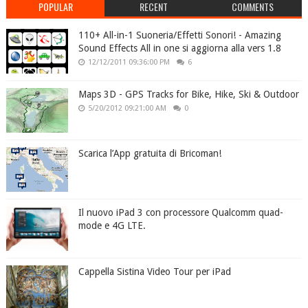
POPULAR
RECENT
COMMENTS
110+ All-in-1 Suoneria/Effetti Sonori! - Amazing
Sound Effects All in one si aggiorna alla vers 1.8
12/12/2011 09:36:00 PM
6
Maps 3D - GPS Tracks for Bike, Hike, Ski & Outdoor
5/20/2012 09:21:00 AM
0
Scarica l’App gratuita di Bricoman!
Il nuovo iPad 3 con processore Qualcomm quad-
mode e 4G LTE.
Cappella Sistina Video Tour per iPad