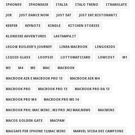
IPHONE9
IPHONEAIR
ITALIA
ITALO TRENO
ITRANSLATE
JOB
JUST DANCE NOW
JUST EAT
JUST EAT;RISTORANTI
KEEPER
KEYNOTE
KINDLE
KITCHEN STORIES
KLONDIKE ADVENTURES
LASTAMPA.IT
LEGO® BUILDER'S JOURNEY
LINEA MACBOOK
LINGOKIDS
LIQUID GLASS
LOOPSIE
LOTTOMATICARD
LOWCOST
M1
M3
M4
M5
MAC
MACBOOK
MACBOOK AIR E MACBOOK PRO 13
MACBOOK AIR M4
MACBOOK PRO
MACBOOK PRO 13
MACBOOK PRO DA 13
MACBOOK PRO M4
MACBOOK PRO M5 14
MACBOOK PRO; MAC MINI ; M2 PRO ;M2 MAX;NEWS
MACMINI
MACOS GOLDEN GATE
MACPAW
MAGSAFE PER IPHONE 12;MAC MINI
MARVEL SFIDA DEI CAMPIONI