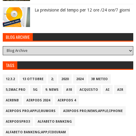
La previsione del tempo per 12 ore /24 ore/7 giorni
BLOG ARCHIVE
TAGS
12.3.2
13 OTTOBRE
2;
2020
2024
3B METEO
5;IMAC PRO
5G
9. NEWS
A18
ACQUISTO
AI
AIR
AIRBNB
AIRPODS 2024
AIRPODS 4
AIRPODS PRO;APPLE;RUMORS
AIRPODS PRO;NEWS;APPLE;IPHONE
AIRPODSPRO3
ALFABETO BANKING
ALFABETO BANKING;APP;FIDEURAM