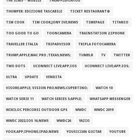
THE SIMS™ MOBILE
THEAPPLEFORYOU
THUMPER: EDIZIONE TASCABILE
TICKET RESTAURANT®
TIM COOK
TIM COOK;JONY IVE;NEWS
TIMEPAGE
TITANIO
TOO GOOD TO GO
TOONCAMERA
TRAINSTATION 2;IPHONE
TRAVELLER ITALIA
TRIPADVISOR
TRIPLA FOTOCAMERA
TRUMP;APPLE;MAC PRO ;TEXAS;NEWS;
TUMBLR
TV
TWITTER
TWO DOTS
UCONNECT LIVE;APP;IOS
UCONNECT LIVE;APP;IOS;
ULTRA
UPDATE
VENDITA
VISORE;APPLE; VISION PRO;NEWS;CUPERTINO;
WATCH 10
WATCH SERIE 11
WATCH SERIES 5;APPLE;
WHATSAPP MESSENGER
WIKILOC PERCORSI OUTDOOR GPS
WWDC
WWDC 2019
WWDC 2022;IOS 16;NEWS
WWDC26
YAZIO
YOOX;APP;IPHONE;IPAD;NEWS
YOUSICIAN GUITAR
YOUTUBE