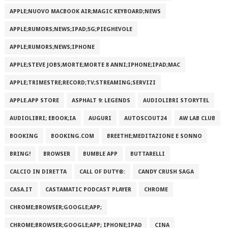
APPLE;NUOVO MACBOOK AIR;MAGIC KEYBOARD;NEWS
APPLE;RUMORS;NEWS;IPAD;5G;PIEGHEVOLE
APPLE;RUMORS;NEWS;IPHONE
APPLE;STEVE JOBS;MORTE;MORTE 8 ANNI;IPHONE;IPAD;MAC
APPLE;TRIMESTRE;RECORD;TV;STREAMING;SERVIZI
APPLE.APP STORE
ASPHALT 9: LEGENDS
AUDIOLIBRI STORYTEL
AUDIOLIBRI; EBOOK;IA
AUGURI
AUTOSCOUT24
AW LAB CLUB
BOOKING
BOOKING.COM
BREETHE;MEDITAZIONE E SONNO
BRING!
BROWSER
BUMBLE APP
BUTTARELLI
CALCIO IN DIRETTA
CALL OF DUTY®:
CANDY CRUSH SAGA
CASA.IT
CASTAMATIC PODCAST PLAYER
CHROME
CHROME;BROWSER;GOOGLE;APP;
CHROME;BROWSER;GOOGLE;APP; IPHONE;IPAD
CINA