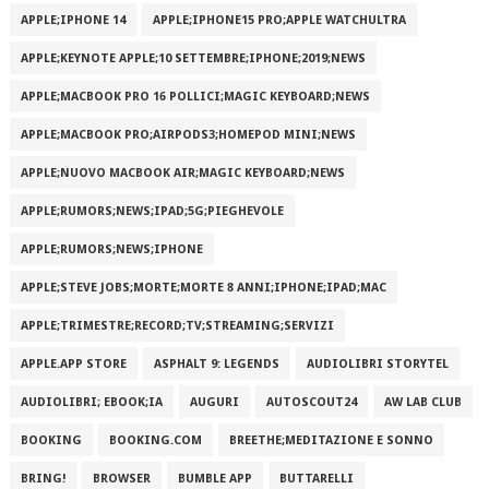
APPLE;IPHONE 14
APPLE;IPHONE15 PRO;APPLE WATCHULTRA
APPLE;KEYNOTE APPLE;10 SETTEMBRE;IPHONE;2019;NEWS
APPLE;MACBOOK PRO 16 POLLICI;MAGIC KEYBOARD;NEWS
APPLE;MACBOOK PRO;AIRPODS3;HOMEPOD MINI;NEWS
APPLE;NUOVO MACBOOK AIR;MAGIC KEYBOARD;NEWS
APPLE;RUMORS;NEWS;IPAD;5G;PIEGHEVOLE
APPLE;RUMORS;NEWS;IPHONE
APPLE;STEVE JOBS;MORTE;MORTE 8 ANNI;IPHONE;IPAD;MAC
APPLE;TRIMESTRE;RECORD;TV;STREAMING;SERVIZI
APPLE.APP STORE
ASPHALT 9: LEGENDS
AUDIOLIBRI STORYTEL
AUDIOLIBRI; EBOOK;IA
AUGURI
AUTOSCOUT24
AW LAB CLUB
BOOKING
BOOKING.COM
BREETHE;MEDITAZIONE E SONNO
BRING!
BROWSER
BUMBLE APP
BUTTARELLI