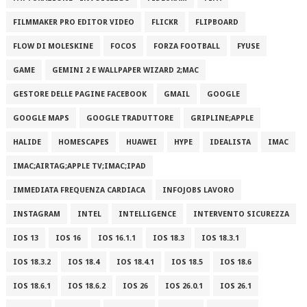
FILMMAKER PRO EDITOR VIDEO
FLICKR
FLIPBOARD
FLOW DI MOLESKINE
FOCOS
FORZA FOOTBALL
FYUSE
GAME
GEMINI 2 E WALLPAPER WIZARD 2;MAC
GESTORE DELLE PAGINE FACEBOOK
GMAIL
GOOGLE
GOOGLE MAPS
GOOGLE TRADUTTORE
GRIPLINE;APPLE
HALIDE
HOMESCAPES
HUAWEI
HYPE
IDEALISTA
IMAC
IMAC;AIRTAG;APPLE TV;IMAC;IPAD
IMMEDIATA FREQUENZA CARDIACA
INFOJOBS LAVORO
INSTAGRAM
INTEL
INTELLIGENCE
INTERVENTO SICUREZZA
IOS 13
IOS 16
IOS 16.1.1
IOS 18.3
IOS 18.3.1
IOS 18.3.2
IOS 18.4
IOS 18.4.1
IOS 18.5
IOS 18.6
IOS 18.6.1
IOS 18.6.2
IOS 26
IOS 26.0.1
IOS 26.1