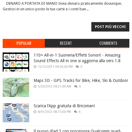
DENARO A PORTATA DI MANO Invia denaro praticamente dovunque.
Gestisci in un unico posto le tue carte e i conti ban...
POST PIÙ VECCHI
POPULAR
RECENT
COMMENTS
110+ All-in-1 Suoneria/Effetti Sonori! - Amazing
Sound Effects All in one si aggiorna alla vers 1.8
12/12/2011 09:36:00 PM
6
Maps 3D - GPS Tracks for Bike, Hike, Ski & Outdoor
5/20/2012 09:21:00 AM
0
Scarica l’App gratuita di Bricoman!
8/01/2012 08:15:00 PM
4
Il nuovo iPad 3 con processore Qualcomm quad-