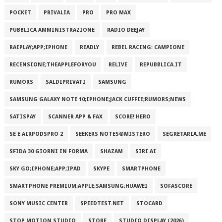
POCKET
PRIVALIA
PRO
PRO MAX
PUBBLICA AMMINISTRAZIONE
RADIO DEEJAY
RAIPLAY;APP;IPHONE
READLY
REBEL RACING: CAMPIONE
RECENSIONE;THEAPPLEFORYOU
RELIVE
REPUBBLICA.IT
RUMORS
SALDIPRIVATI
SAMSUNG
SAMSUNG GALAXY NOTE 10;IPHONE;JACK CUFFIE;RUMORS;NEWS
SATISPAY
SCANNER APP & FAX
SCORE! HERO
SE E AIRPODSPRO 2
SEEKERS NOTES®MISTERO
SEGRETARIA.ME
SFIDA 30 GIORNI IN FORMA
SHAZAM
SIRI AI
SKY GO;IPHONE;APP;IPAD
SKYPE
SMARTPHONE
SMARTPHONE PREMIUM;APPLE;SAMSUNG;HUAWEI
SOFASCORE
SONY MUSIC CENTER
SPEEDTEST.NET
STOCARD
STOP MOTION STUDIO
STORE
STUDIO DISPLAY (2026)