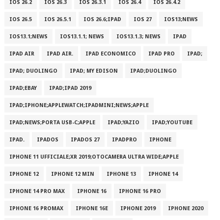
IOS 26.2
IOS 26.3
IOS 26.3.1
IOS 26.4
IOS 26.4.2
IOS 26.5
IOS 26.5.1
IOS 26.6;IPAD
IOS 27
IOS13;NEWS
IOS13.1;NEWS
IOS13.1.1; NEWS
IOS13.1.3; NEWS
IPAD
IPAD AIR
IPAD AIR.
IPAD ECONOMICO
IPAD PRO
IPAD;
IPAD; DUOLINGO
IPAD; MY EDISON
IPAD;DUOLINGO
IPAD;EBAY
IPAD;IPAD 2019
IPAD;IPHONE;APPLEWATCH;IPADMINI;NEWS;APPLE
IPAD;NEWS;PORTA USB-C;APPLE
IPAD;YAZIO
IPAD;YOUTUBE
IPAD.
IPADOS
IPADOS 27
IPADPRO
IPHONE
IPHONE 11 UFFICIALE;XR 2019;OTOCAMERA ULTRA WIDE;APPLE
IPHONE 12
IPHONE 12 MIN
IPHONE 13
IPHONE 14
IPHONE 14 PRO MAX
IPHONE 16
IPHONE 16 PRO
IPHONE 16 PROMAX
IPHONE 16E
IPHONE 2019
IPHONE 2020