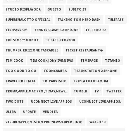
STUDIO DISPLAY XDR
SUBITO
SUBITO.IT
SUPERENALOTTO OFFICIAL
TALKING TOM HERO DASH
TELEPASS
TELEPASSPAY
TENNIS CLASH: CAMPIONE
TERREMOTO
THE SIMS™ MOBILE
THEAPPLEFORYOU
THUMPER: EDIZIONE TASCABILE
TICKET RESTAURANT®
TIM COOK
TIM COOK;JONY IVE;NEWS
TIMEPAGE
TITANIO
TOO GOOD TO GO
TOONCAMERA
TRAINSTATION 2;IPHONE
TRAVELLER ITALIA
TRIPADVISOR
TRIPLA FOTOCAMERA
TRUMP;APPLE;MAC PRO ;TEXAS;NEWS;
TUMBLR
TV
TWITTER
TWO DOTS
UCONNECT LIVE;APP;IOS
UCONNECT LIVE;APP;IOS;
ULTRA
UPDATE
VENDITA
VISORE;APPLE; VISION PRO;NEWS;CUPERTINO;
WATCH 10