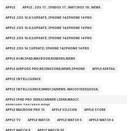
APPLE
APPLE ; IOS 17 ; IPADOS 17 ; WATCHOS 10 ; NEWS
APPLE ;IOS 16.0.1;UPDATE; IPHONE 14;IPHONE 14 PRO
APPLE ;IOS 16.0.2;UPDATE; IPHONE 14;IPHONE 14 PRO
APPLE ;IOS 16.0.3;UPDATE; IPHONE 14;IPHONE 14 PRO
APPLE ;IOS 16.1;UPDATE; IPHONE 14;IPHONE 14 PRO
APPLE A14X;IPAD;MACBOOK;RUMORS;NEWS
APPLE AIRPODS PRO;RECENSIONE;NEWS;IPHONE
APPLE AIRTAG
APPLE INTELLIGENCE
APPLE INTELLIGENCE;WWDC24;NEWS; MACOS15SEQUOIA;
APPLE IPAD PRO 2020;SCANNER LIDAR;MAGIC
KEYBOARD;TRACKPAD;NEWS
APPLE MACBOOK PRO 13
APPLE SILICON
APPLE STORE
APPLE TV
APPLE WATCH
APPLE WATCH 5
APPLE WATCH 6
APPLE WATCH 8
APPLE WATCH SE