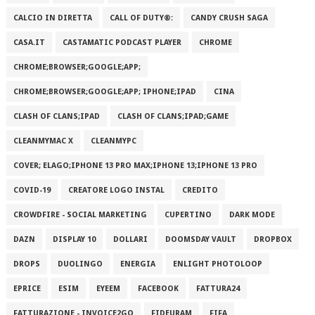
CALCIO IN DIRETTA
CALL OF DUTY®:
CANDY CRUSH SAGA
CASA.IT
CASTAMATIC PODCAST PLAYER
CHROME
CHROME;BROWSER;GOOGLE;APP;
CHROME;BROWSER;GOOGLE;APP; IPHONE;IPAD
CINA
CLASH OF CLANS;IPAD
CLASH OF CLANS;IPAD;GAME
CLEANMYMAC X
CLEANMYPC
COVER; ELAGO;IPHONE 13 PRO MAX;IPHONE 13;IPHONE 13 PRO
COVID-19
CREATORE LOGO INSTAL
CREDITO
CROWDFIRE - SOCIAL MARKETING
CUPERTINO
DARK MODE
DAZN
DISPLAY 10
DOLLARI
DOOMSDAY VAULT
DROPBOX
DROPS
DUOLINGO
ENERGIA
ENLIGHT PHOTOLOOP
EPRICE
ESIM
EYEEM
FACEBOOK
FATTURA24
FATTURAZIONE - INVOICE2GO
FIDEURAM
FIFA