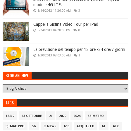
mode e 4G LTE.
1/14/2012 11:26:00 AM
3
Cappella Sistina Video Tour per iPad
6/24/2011 04:28:00 PM
0
La previsione del tempo per 12 ore /24 ore/7 giorni
1/30/2013 08:03:00 AM
1
BLOG ARCHIVE
TAGS
12.3.2
13 OTTOBRE
2;
2020
2024
3B METEO
5;IMAC PRO
5G
9. NEWS
A18
ACQUISTO
AI
AIR