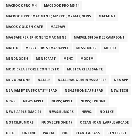
MACBOOK PRO M4
MACBOOK PRO M5 14
MACBOOK PRO; MAC MINI ; M2 PRO ;M2 MAX;NEWS
MACMINI
MACOS GOLDEN GATE
MACPAW
MAGSAFE PER IPHONE 12;MAC MINI
MARVEL SFIDA DEI CAMPIONI
MATE X
MERRY CHRISTMAS;APPLE
MESSENGER
METEO
MINDNODE 6
MINECRAFT
MINI
MODEM
MOJO CREA STORIE CON TESTO
MUSICA RILASSANTE
MY VODAFONE
NATALE
NATALE;AUGURI;NEWS;APPLE
NBA APP
NBA JAM BY EA SPORTS™;IPAD
NEN;IPHONE;APP;IPAD
NEW;TECH
NEWS
NEWS APPLE
NEWS; APPLE
NEWS; IPHONE
NEWS;APPLE;IMAC 21
NEWS;RUMORS
NEWS.
NO LIKE
NOTCH;RUMORS
NUOVI IPHONE 17
OCEANHORN 2;APPLE ARCADE
OLED
ONLINE
PAYPAL
PDF
PIANO & BASS
PINTEREST