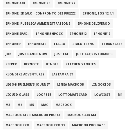
IPHONE AIR
IPHONE SE
IPHONE XR
IPHONE; IDEALO - CONFRONTO DEI PREZZI
IPHONE; IOS 12.4.1
IPHONE; PUBBLICA AMMINISTRAZIONE
IPHONE;DELIVEROO
IPHONE;IPAD;
IPHONE;SHPOCK
IPHONE12
IPHONE17
IPHONE9
IPHONEAIR
ITALIA
ITALO TRENO
ITRANSLATE
JOB
JUST DANCE NOW
JUST EAT
JUST EAT;RISTORANTI
KEEPER
KEYNOTE
KINDLE
KITCHEN STORIES
KLONDIKE ADVENTURES
LASTAMPA.IT
LEGO® BUILDER'S JOURNEY
LINEA MACBOOK
LINGOKIDS
LIQUID GLASS
LOOPSIE
LOTTOMATICARD
LOWCOST
M1
M3
M4
M5
MAC
MACBOOK
MACBOOK AIR E MACBOOK PRO 13
MACBOOK AIR M4
MACBOOK PRO
MACBOOK PRO 13
MACBOOK PRO DA 13