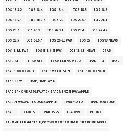
IOS 18.3.2
IOS 18.4
IOS 18.4.1
IOS 18.5
IOS 18.6
IOS 18.6.1
IOS 18.6.2
IOS 26
IOS 26.0.1
IOS 26.1
IOS 26.2
IOS 26.3
IOS 26.3.1
IOS 26.4
IOS 26.4.2
IOS 26.5
IOS 26.5.1
IOS 26.6;IPAD
IOS 27
IOS13;NEWS
IOS13.1;NEWS
IOS13.1.1; NEWS
IOS13.1.3; NEWS
IPAD
IPAD AIR
IPAD AIR.
IPAD ECONOMICO
IPAD PRO
IPAD;
IPAD; DUOLINGO
IPAD; MY EDISON
IPAD;DUOLINGO
IPAD;EBAY
IPAD;IPAD 2019
IPAD;IPHONE;APPLEWATCH;IPADMINI;NEWS;APPLE
IPAD;NEWS;PORTA USB-C;APPLE
IPAD;YAZIO
IPAD;YOUTUBE
IPAD.
IPADOS
IPADOS 27
IPADPRO
IPHONE
IPHONE 11 UFFICIALE;XR 2019;OTOCAMERA ULTRA WIDE;APPLE