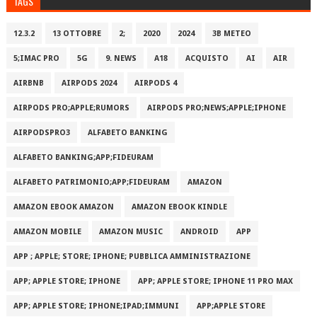
TAGS
12.3.2
13 OTTOBRE
2;
2020
2024
3B METEO
5;IMAC PRO
5G
9. NEWS
A18
ACQUISTO
AI
AIR
AIRBNB
AIRPODS 2024
AIRPODS 4
AIRPODS PRO;APPLE;RUMORS
AIRPODS PRO;NEWS;APPLE;IPHONE
AIRPODSPRO3
ALFABETO BANKING
ALFABETO BANKING;APP;FIDEURAM
ALFABETO PATRIMONI‪O‬;APP;FIDEURAM
AMAZON
AMAZON EBOOK AMAZON
AMAZON EBOOK KINDLE
AMAZON MOBILE
AMAZON MUSIC
ANDROID
APP
APP ; APPLE; STORE; IPHONE; PUBBLICA AMMINISTRAZIONE
APP; APPLE STORE; IPHONE
APP; APPLE STORE; IPHONE 11 PRO MAX
APP; APPLE STORE; IPHONE;IPAD;IMMUNI
APP;APPLE STORE