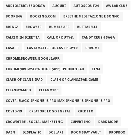
AUDIOLIBRI; EBOOK;IA
AUGURI
AUTOSCOUT24
AW LAB CLUB
BOOKING
BOOKING.COM
BREETHE;MEDITAZIONE E SONNO
BRING!
BROWSER
BUMBLE APP
BUTTARELLI
CALCIO IN DIRETTA
CALL OF DUTY®:
CANDY CRUSH SAGA
CASA.IT
CASTAMATIC PODCAST PLAYER
CHROME
CHROME;BROWSER;GOOGLE;APP;
CHROME;BROWSER;GOOGLE;APP; IPHONE;IPAD
CINA
CLASH OF CLANS;IPAD
CLASH OF CLANS;IPAD;GAME
CLEANMYMAC X
CLEANMYPC
COVER; ELAGO;IPHONE 13 PRO MAX;IPHONE 13;IPHONE 13 PRO
COVID-19
CREATORE LOGO INSTAL
CREDITO
CROWDFIRE - SOCIAL MARKETING
CUPERTINO
DARK MODE
DAZN
DISPLAY 10
DOLLARI
DOOMSDAY VAULT
DROPBOX