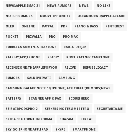
NEWS;APPLE;IMAC 21
NEWS;RUMORS
NEWS.
NO LIKE
NOTCH;RUMORS
NUOVI IPHONE 17
OCEANHORN 2;APPLE ARCADE
OLED
ONLINE
PAYPAL
PDF
PIANO & BASS
PINTEREST
POCKET
PRIVALIA
PRO
PRO MAX
PUBBLICA AMMINISTRAZIONE
RADIO DEEJAY
RAIPLAY;APP;IPHONE
READLY
REBEL RACING: CAMPIONE
RECENSIONE;THEAPPLEFORYOU
RELIVE
REPUBBLICA.IT
RUMORS
SALDIPRIVATI
SAMSUNG
SAMSUNG GALAXY NOTE 10;IPHONE;JACK CUFFIE;RUMORS;NEWS
SATISPAY
SCANNER APP & FAX
SCORE! HERO
SE E AIRPODSPRO 2
SEEKERS NOTES®MISTERO
SEGRETARIA.ME
SFIDA 30 GIORNI IN FORMA
SHAZAM
SIRI AI
SKY GO;IPHONE;APP;IPAD
SKYPE
SMARTPHONE