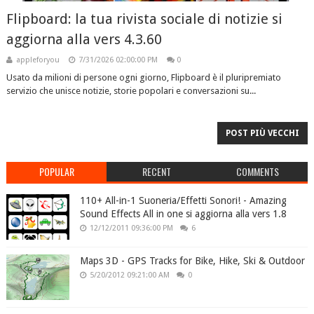
Flipboard: la tua rivista sociale di notizie si
aggiorna alla vers 4.3.60
appleforyou
7/31/2026 02:00:00 PM
0
Usato da milioni di persone ogni giorno, Flipboard è il pluripremiato
servizio che unisce notizie, storie popolari e conversazioni su...
POST PIÙ VECCHI
POPULAR
RECENT
COMMENTS
110+ All-in-1 Suoneria/Effetti Sonori! - Amazing
Sound Effects All in one si aggiorna alla vers 1.8
12/12/2011 09:36:00 PM
6
Maps 3D - GPS Tracks for Bike, Hike, Ski & Outdoor
5/20/2012 09:21:00 AM
0