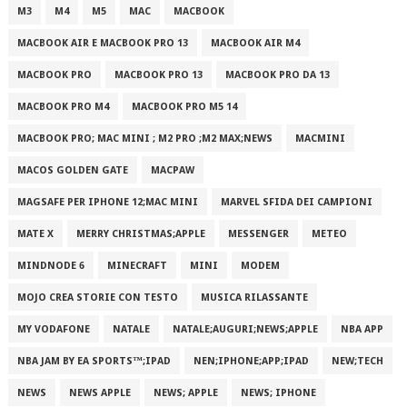
M3
M4
M5
MAC
MACBOOK
MACBOOK AIR E MACBOOK PRO 13
MACBOOK AIR M4
MACBOOK PRO
MACBOOK PRO 13
MACBOOK PRO DA 13
MACBOOK PRO M4
MACBOOK PRO M5 14
MACBOOK PRO; MAC MINI ; M2 PRO ;M2 MAX;NEWS
MACMINI
MACOS GOLDEN GATE
MACPAW
MAGSAFE PER IPHONE 12;MAC MINI
MARVEL SFIDA DEI CAMPIONI
MATE X
MERRY CHRISTMAS;APPLE
MESSENGER
METEO
MINDNODE 6
MINECRAFT
MINI
MODEM
MOJO CREA STORIE CON TESTO
MUSICA RILASSANTE
MY VODAFONE
NATALE
NATALE;AUGURI;NEWS;APPLE
NBA APP
NBA JAM BY EA SPORTS™;IPAD
NEN;IPHONE;APP;IPAD
NEW;TECH
NEWS
NEWS APPLE
NEWS; APPLE
NEWS; IPHONE