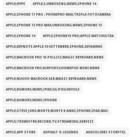
APPLE;HYPE
APPLE;I;UNBOXING;NEWS;IPHONE 14
APPLE;IPHONE 11 PRO ; PHONEPRO MAX;TRIPLA FOTOCAMERA
APPLE;IPHONE 13 PRO MAX;UNBOXING;NEWS;IPHONE 13
APPLE;IPHONE 14
APPLE;IPHONE15 PRO;APPLE WATCHULTRA
APPLE;KEYNOTE APPLE;10 SETTEMBRE;IPHONE;2019;NEWS
APPLE;MACBOOK PRO 16 POLLICI;MAGIC KEYBOARD;NEWS
APPLE;MACBOOK PRO;AIRPODS3;HOMEPOD MINI;NEWS
APPLE;NUOVO MACBOOK AIR;MAGIC KEYBOARD;NEWS
APPLE;RUMORS;NEWS;IPAD;5G;PIEGHEVOLE
APPLE;RUMORS;NEWS;IPHONE
APPLE;STEVE JOBS;MORTE;MORTE 8 ANNI;IPHONE;IPAD;MAC
APPLE;TRIMESTRE;RECORD;TV;STREAMING;SERVIZI
APPLE.APP STORE
ASPHALT 9: LEGENDS
AUDIOLIBRI STORYTEL