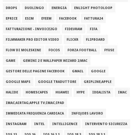
DROPS
DUOLINGO
ENERGIA
ENLIGHT PHOTOLOOP
EPRICE
ESIM
EYEEM
FACEBOOK
FATTURA24
FATTURAZIONE - INVOICE2GO
FIDEURAM
FIFA
FILMMAKER PRO EDITOR VIDEO
FLICKR
FLIPBOARD
FLOW DI MOLESKINE
FOCOS
FORZA FOOTBALL
FYUSE
GAME
GEMINI 2 E WALLPAPER WIZARD 2;MAC
GESTORE DELLE PAGINE FACEBOOK
GMAIL
GOOGLE
GOOGLE MAPS
GOOGLE TRADUTTORE
GRIPLINE;APPLE
HALIDE
HOMESCAPES
HUAWEI
HYPE
IDEALISTA
IMAC
IMAC;AIRTAG;APPLE TV;IMAC;IPAD
IMMEDIATA FREQUENZA CARDIACA
INFOJOBS LAVORO
INSTAGRAM
INTEL
INTELLIGENCE
INTERVENTO SICUREZZA
IOS 13
IOS 16
IOS 16.1.1
IOS 18.3
IOS 18.3.1