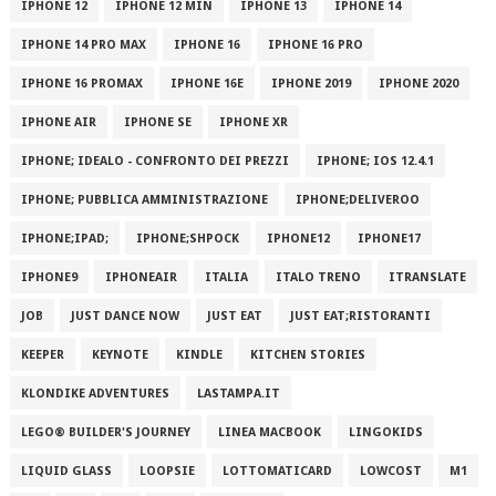
IPHONE 12
IPHONE 12 MIN
IPHONE 13
IPHONE 14
IPHONE 14 PRO MAX
IPHONE 16
IPHONE 16 PRO
IPHONE 16 PROMAX
IPHONE 16E
IPHONE 2019
IPHONE 2020
IPHONE AIR
IPHONE SE
IPHONE XR
IPHONE; IDEALO - CONFRONTO DEI PREZZI
IPHONE; IOS 12.4.1
IPHONE; PUBBLICA AMMINISTRAZIONE
IPHONE;DELIVEROO
IPHONE;IPAD;
IPHONE;SHPOCK
IPHONE12
IPHONE17
IPHONE9
IPHONEAIR
ITALIA
ITALO TRENO
ITRANSLATE
JOB
JUST DANCE NOW
JUST EAT
JUST EAT;RISTORANTI
KEEPER
KEYNOTE
KINDLE
KITCHEN STORIES
KLONDIKE ADVENTURES
LASTAMPA.IT
LEGO® BUILDER'S JOURNEY
LINEA MACBOOK
LINGOKIDS
LIQUID GLASS
LOOPSIE
LOTTOMATICARD
LOWCOST
M1