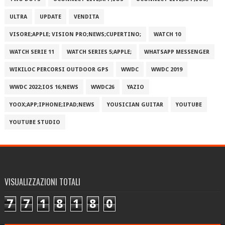
ULTRA
UPDATE
VENDITA
VISORE;APPLE; VISION PRO;NEWS;CUPERTINO;
WATCH 10
WATCH SERIE 11
WATCH SERIES 5;APPLE;
WHATSAPP MESSENGER
WIKILOC PERCORSI OUTDOOR GPS
WWDC
WWDC 2019
WWDC 2022;IOS 16;NEWS
WWDC26
YAZIO
YOOX;APP;IPHONE;IPAD;NEWS
YOUSICIAN GUITAR
YOUTUBE
YOUTUBE STUDIO
VISUALIZZAZIONI TOTALI
7
7
1
8
1
8
0