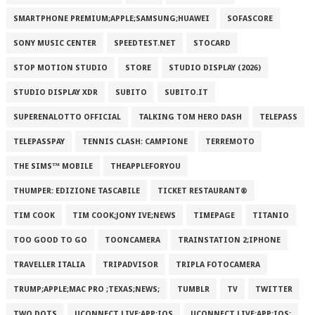
SMARTPHONE PREMIUM;APPLE;SAMSUNG;HUAWEI
SOFASCORE
SONY MUSIC CENTER
SPEEDTEST.NET
STOCARD
STOP MOTION STUDIO
STORE
STUDIO DISPLAY (2026)
STUDIO DISPLAY XDR
SUBITO
SUBITO.IT
SUPERENALOTTO OFFICIAL
TALKING TOM HERO DASH
TELEPASS
TELEPASSPAY
TENNIS CLASH: CAMPIONE
TERREMOTO
THE SIMS™ MOBILE
THEAPPLEFORYOU
THUMPER: EDIZIONE TASCABILE
TICKET RESTAURANT®
TIM COOK
TIM COOK;JONY IVE;NEWS
TIMEPAGE
TITANIO
TOO GOOD TO GO
TOONCAMERA
TRAINSTATION 2;IPHONE
TRAVELLER ITALIA
TRIPADVISOR
TRIPLA FOTOCAMERA
TRUMP;APPLE;MAC PRO ;TEXAS;NEWS;
TUMBLR
TV
TWITTER
TWO DOTS
UCONNECT LIVE;APP;IOS
UCONNECT LIVE;APP;IOS;