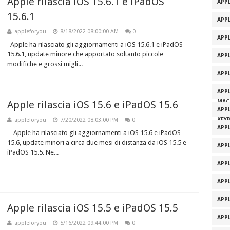
Apple rilascia iOS 15.6.1 e iPadOS
APPL
15.6.1
APPL
appleforyou
8/18/2022 08:00:00 AM
0
APP
Apple ha rilasciato gli aggiornamenti a iOS 15.6.1 e iPadOS
15.6.1, update minore che apportato soltanto piccole
APP
modifiche e grossi migli...
APP
APP
MAC
Apple rilascia iOS 15.6 e iPadOS 15.6
APP
KEY
appleforyou
7/20/2022 08:03:00 PM
0
APP
Apple ha rilasciato gli aggiornamenti a iOS 15.6 e iPadOS
15.6, update minori a circa due mesi di distanza da iOS 15.5 e
APP
iPadOS 15.5. Ne...
APP
APP
APP
Apple rilascia iOS 15.5 e iPadOS 15.5
APP
appleforyou
5/16/2022 09:44:00 PM
0