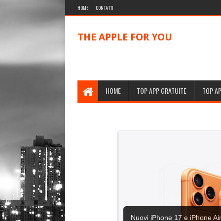
HOME
CONTATTI
THE APPLE FOR YOU
HOME
TOP APP GRATUITE
TOP A
Nuovi iPhone 17 e iPhone Air,