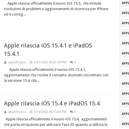
Apple rilascia ufficialmente il nuovo iOS 15.5, che include
APPL
risoluzioni di problemi e aggiornamenti di sicurezza per iPhone
APPL
ed è consig...
APPL
APPL
APPL
Apple rilascia iOS 15.4.1 e iPadOS
15.4.1
APPL
appleforyou
3/31/2022 09:01:00 PM
0
APPL
Apple rilascia ufficialmente il nuovo iOS 15.4.1,
APPL
aggiornamento che risolve il consumo anomalo riscontrato con
la versione 15.4, rila...
APPL
APPL
Apple rilascia iOS 15.4 e iPadOS 15.4
APPL
appleforyou
3/14/2022 06:15:00 PM
0
APPL
Apple rilascia ufficialmente il nuovo iOS 15.4, aggiornamento
APPL
che porta un’opzione per utilizzare Face ID quando si utilizza la