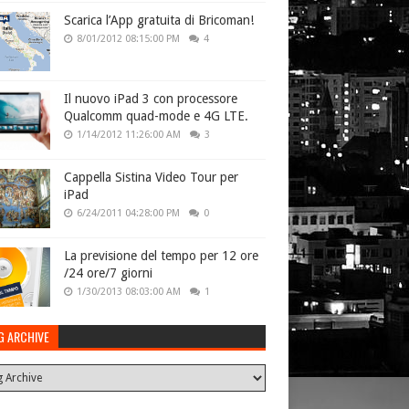
Scarica l’App gratuita di Bricoman!
8/01/2012 08:15:00 PM
4
Il nuovo iPad 3 con processore
Qualcomm quad-mode e 4G LTE.
1/14/2012 11:26:00 AM
3
Cappella Sistina Video Tour per
iPad
6/24/2011 04:28:00 PM
0
La previsione del tempo per 12 ore
/24 ore/7 giorni
1/30/2013 08:03:00 AM
1
G ARCHIVE