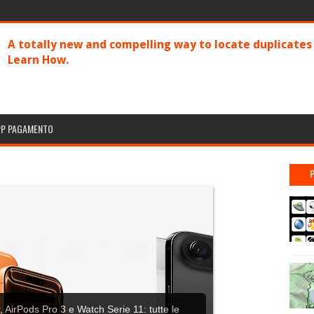
A totally new and compelling way to locate duplicate
Learn How.
PP PAGAMENTO
 AirPods Pro 3 e Watch Serie 11: tutte le