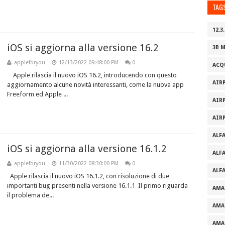
TAG
12.3.
iOS si aggiorna alla versione 16.2
3B 
appleforyou
12/13/2022 09:48:00 PM
0
ACQ
Apple rilascia il nuovo iOS 16.2, introducendo con questo
AIR
aggiornamento alcune novità interessanti, come la nuova app
Freeform ed Apple ...
AIR
AIR
ALF
iOS si aggiorna alla versione 16.1.2
ALF
appleforyou
11/30/2022 08:30:00 PM
0
ALF
Apple rilascia il nuovo iOS 16.1.2, con risoluzione di due
importanti bug presenti nella versione 16.1.1 Il primo riguarda
AMA
il problema de...
AMA
AMA