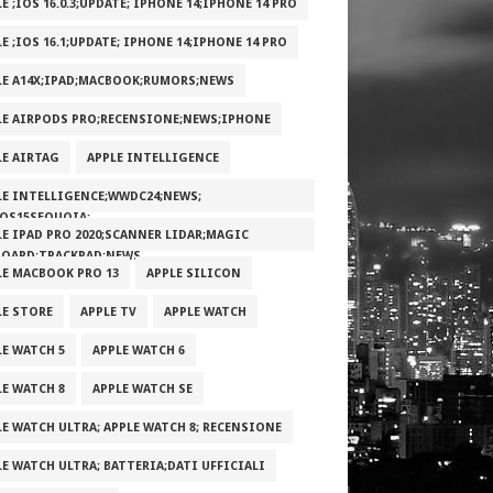
E ;IOS 16.0.3;UPDATE; IPHONE 14;IPHONE 14 PRO
E ;IOS 16.1;UPDATE; IPHONE 14;IPHONE 14 PRO
LE A14X;IPAD;MACBOOK;RUMORS;NEWS
LE AIRPODS PRO;RECENSIONE;NEWS;IPHONE
LE AIRTAG
APPLE INTELLIGENCE
LE INTELLIGENCE;WWDC24;NEWS;
OS15SEQUOIA;
LE IPAD PRO 2020;SCANNER LIDAR;MAGIC
BOARD;TRACKPAD;NEWS
LE MACBOOK PRO 13
APPLE SILICON
LE STORE
APPLE TV
APPLE WATCH
LE WATCH 5
APPLE WATCH 6
LE WATCH 8
APPLE WATCH SE
LE WATCH ULTRA; APPLE WATCH 8; RECENSIONE
LE WATCH ULTRA; BATTERIA;DATI UFFICIALI