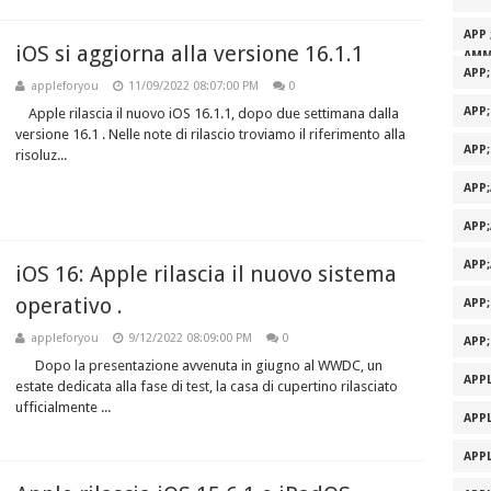
APP 
iOS si aggiorna alla versione 16.1.1
AMM
APP
appleforyou
11/09/2022 08:07:00 PM
0
APP
Apple rilascia il nuovo iOS 16.1.1, dopo due settimana dalla
versione 16.1 . Nelle note di rilascio troviamo il riferimento alla
APP
risoluz...
APP
APP
APP
iOS 16: Apple rilascia il nuovo sistema
operativo .
APP
appleforyou
9/12/2022 08:09:00 PM
0
APP
Dopo la presentazione avvenuta in giugno al WWDC, un
APPL
estate dedicata alla fase di test, la casa di cupertino rilasciato
ufficialmente ...
APPL
APPL