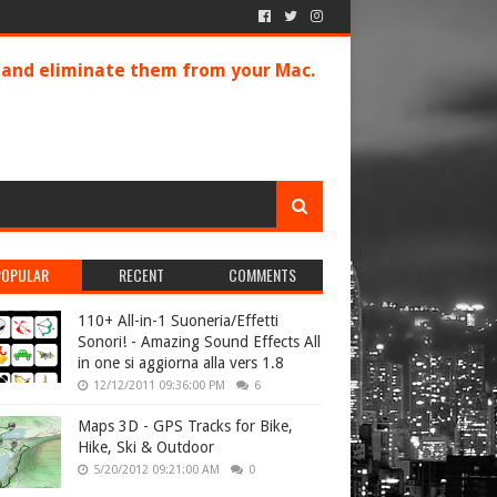
s and eliminate them from your Mac.
POPULAR
RECENT
COMMENTS
110+ All-in-1 Suoneria/Effetti
Sonori! - Amazing Sound Effects All
in one si aggiorna alla vers 1.8
12/12/2011 09:36:00 PM
6
Maps 3D - GPS Tracks for Bike,
Hike, Ski & Outdoor
5/20/2012 09:21:00 AM
0