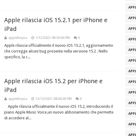
APPL
APPL
Apple rilascia iOS 15.2.1 per iPhone e
iPad
APPL
appleforyou
1/12/2022 08:30:00 PM
0
APPL
Apple rilascia ufficialmente il nuovo iOS 15.2.1, aggiornamento
APPL
che corregge alcuni bug presente nella versione 15.2 . Nello
specifico, la c...
APPL
APPL
Apple rilascia iOS 15.2 per iPhone e
APPL
iPad
APPL
appleforyou
12/13/2021 08:00:00 PM
0
APPL
Apple rilascia ufficialmente il nuovo iOS 15.2, introducendo il
piano Apple Music Voice,un nuovo abbonamento che permette
APPL
di accedere al...
APPL
APPL