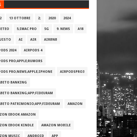
S
2
13 OTTOBRE
2;
2020
2024
METEO
5;IMAC PRO
5G
9. NEWS
A18
UISTO
AI
AIR
AIRBNB
PODS 2024
AIRPODS 4
PODS PRO;APPLE;RUMORS
PODS PRO;NEWS;APPLE;IPHONE
AIRPODSPRO3
ABETO BANKING
ABETO BANKING;APP;FIDEURAM
ABETO PATRIMONI‪O‬;APP;FIDEURAM
AMAZON
ZON EBOOK AMAZON
ZON EBOOK KINDLE
AMAZON MOBILE
ZON MUSIC
ANDROID
APP