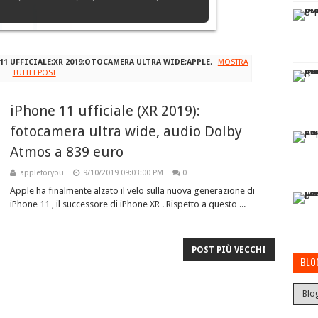
senza Sim Card
11 UFFICIALE;XR 2019;OTOCAMERA ULTRA WIDE;APPLE
.
MOSTRA
TUTTI I POST
iPhone 11 ufficiale (XR 2019):
fotocamera ultra wide, audio Dolby
Atmos a 839 euro
appleforyou
9/10/2019 09:03:00 PM
0
Apple ha finalmente alzato il velo sulla nuova generazione di
iPhone 11 , il successore di iPhone XR . Rispetto a questo ...
POST PIÙ VECCHI
BLO