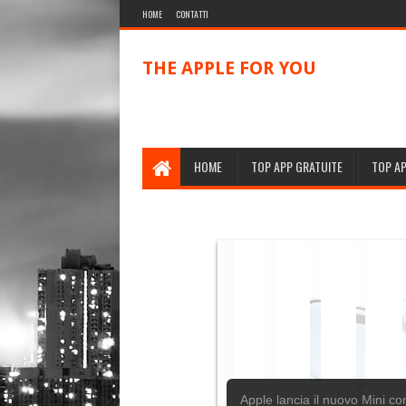
HOME
CONTATTI
THE APPLE FOR YOU
HOME
TOP APP GRATUITE
TOP A