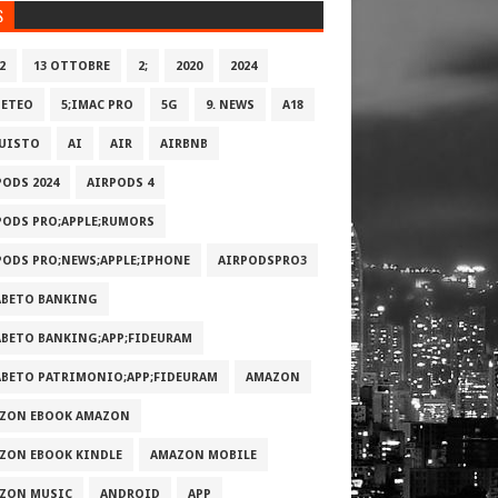
S
2
13 OTTOBRE
2;
2020
2024
METEO
5;IMAC PRO
5G
9. NEWS
A18
UISTO
AI
AIR
AIRBNB
PODS 2024
AIRPODS 4
PODS PRO;APPLE;RUMORS
PODS PRO;NEWS;APPLE;IPHONE
AIRPODSPRO3
ABETO BANKING
ABETO BANKING;APP;FIDEURAM
ABETO PATRIMONI‪O‬;APP;FIDEURAM
AMAZON
ZON EBOOK AMAZON
ZON EBOOK KINDLE
AMAZON MOBILE
ZON MUSIC
ANDROID
APP