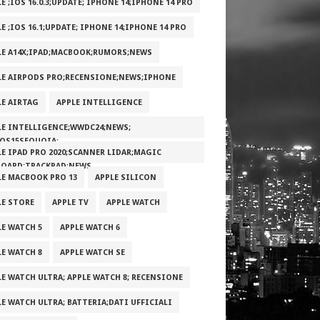
E ;IOS 16.0.3;UPDATE; IPHONE 14;IPHONE 14 PRO
E ;IOS 16.1;UPDATE; IPHONE 14;IPHONE 14 PRO
LE A14X;IPAD;MACBOOK;RUMORS;NEWS
LE AIRPODS PRO;RECENSIONE;NEWS;IPHONE
LE AIRTAG
APPLE INTELLIGENCE
LE INTELLIGENCE;WWDC24;NEWS;
OS15SEQUOIA;
LE IPAD PRO 2020;SCANNER LIDAR;MAGIC
BOARD;TRACKPAD;NEWS
LE MACBOOK PRO 13
APPLE SILICON
LE STORE
APPLE TV
APPLE WATCH
LE WATCH 5
APPLE WATCH 6
LE WATCH 8
APPLE WATCH SE
LE WATCH ULTRA; APPLE WATCH 8; RECENSIONE
LE WATCH ULTRA; BATTERIA;DATI UFFICIALI