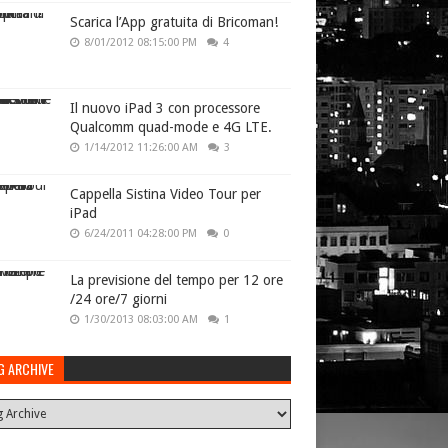
Scarica l’App gratuita di Bricoman!
8/01/2012 08:15:00 PM
4
Il nuovo iPad 3 con processore
Qualcomm quad-mode e 4G LTE.
1/14/2012 11:26:00 AM
3
Cappella Sistina Video Tour per
iPad
6/24/2011 04:28:00 PM
0
La previsione del tempo per 12 ore
/24 ore/7 giorni
1/30/2013 08:03:00 AM
1
G ARCHIVE