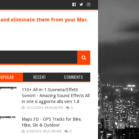
s and eliminate them from your Mac.
POPULAR
RECENT
COMMENTS
110+ All-in-1 Suoneria/Effetti
Sonori! - Amazing Sound Effects All
in one si aggiorna alla vers 1.8
12/12/2011 09:36:00 PM
6
Maps 3D - GPS Tracks for Bike,
Hike, Ski & Outdoor
5/20/2012 09:21:00 AM
0