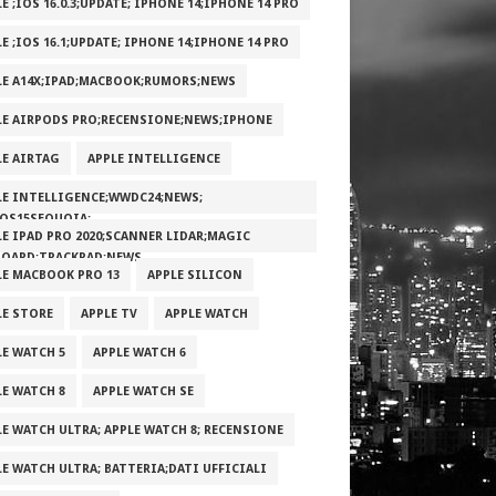
E ;IOS 16.0.3;UPDATE; IPHONE 14;IPHONE 14 PRO
E ;IOS 16.1;UPDATE; IPHONE 14;IPHONE 14 PRO
LE A14X;IPAD;MACBOOK;RUMORS;NEWS
LE AIRPODS PRO;RECENSIONE;NEWS;IPHONE
LE AIRTAG
APPLE INTELLIGENCE
LE INTELLIGENCE;WWDC24;NEWS;
OS15SEQUOIA;
LE IPAD PRO 2020;SCANNER LIDAR;MAGIC
BOARD;TRACKPAD;NEWS
LE MACBOOK PRO 13
APPLE SILICON
LE STORE
APPLE TV
APPLE WATCH
LE WATCH 5
APPLE WATCH 6
LE WATCH 8
APPLE WATCH SE
LE WATCH ULTRA; APPLE WATCH 8; RECENSIONE
LE WATCH ULTRA; BATTERIA;DATI UFFICIALI