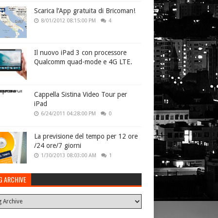
Scarica l’App gratuita di Bricoman!
8/01/2012 08:15:00 PM
4
Il nuovo iPad 3 con processore
Qualcomm quad-mode e 4G LTE.
Cappella Sistina Video Tour per
iPad
6/24/2011 04:28:00 PM
0
La previsione del tempo per 12 ore
/24 ore/7 giorni
1/30/2013 08:03:00 AM
1
G ARCHIVE