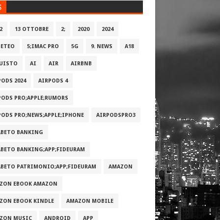
S
2
13 OTTOBRE
2;
2020
2024
METEO
5;IMAC PRO
5G
9. NEWS
A18
UISTO
AI
AIR
AIRBNB
PODS 2024
AIRPODS 4
PODS PRO;APPLE;RUMORS
PODS PRO;NEWS;APPLE;IPHONE
AIRPODSPRO3
ABETO BANKING
ABETO BANKING;APP;FIDEURAM
ABETO PATRIMONI‪O‬;APP;FIDEURAM
AMAZON
ZON EBOOK AMAZON
ZON EBOOK KINDLE
AMAZON MOBILE
ZON MUSIC
ANDROID
APP