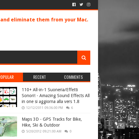
s and eliminate them from your Mac.
POPULAR
RECENT
COMMENTS
110+ All-in-1 Suoneria/Effetti
Sonori! - Amazing Sound Effects All
in one si aggiorna alla vers 1.8
12/12/2011 09:36:00 PM
6
Maps 3D - GPS Tracks for Bike,
Hike, Ski & Outdoor
5/20/2012 09:21:00 AM
0