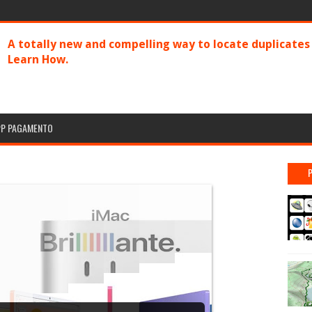
A totally new and compelling way to locate duplicate
Learn How.
PP PAGAMENTO
n chip M4, il Mac più piccolo di sempre: