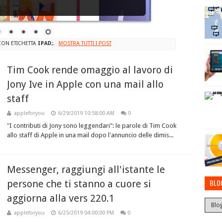
CON ETICHETTA
IPAD;
.
MOSTRA TUTTI I POST
Tim Cook rende omaggio al lavoro di
Jony Ive in Apple con una mail allo
staff
appleforyou
6/29/2019 10:58:00 AM
0
"I contributi di Jony sono leggendari": le parole di Tim Cook
allo staff di Apple in una mail dopo l'annuncio delle dimis...
Messenger, raggiungi all'istante le
BLO
persone che ti stanno a cuore si
aggiorna alla vers 220.1
appleforyou
6/25/2019 04:00:00 PM
0