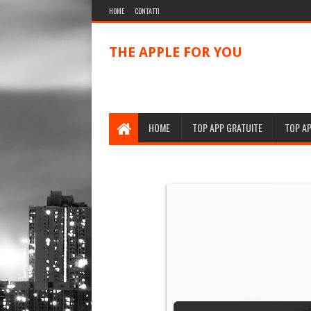
HOME
CONTATTI
THE APPLE FOR YOU
HOME
TOP APP GRATUITE
TOP A
Apple lancia il nuovo Mini co