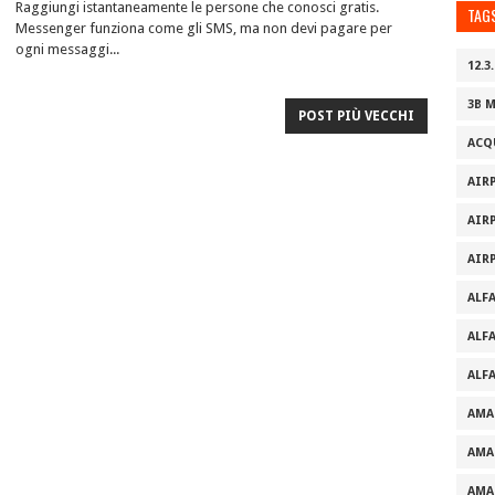
Raggiungi istantaneamente le persone che conosci gratis.
TAG
Messenger funziona come gli SMS, ma non devi pagare per
ogni messaggi...
12.3.
3B 
POST PIÙ VECCHI
ACQ
AIR
AIR
AIR
ALF
ALF
ALF
AMA
AMA
AMA