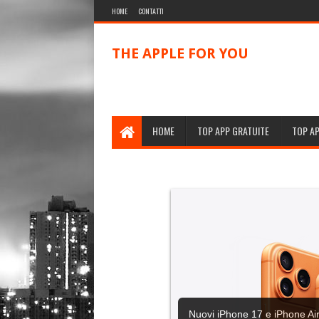
HOME
CONTATTI
THE APPLE FOR YOU
HOME
TOP APP GRATUITE
TOP A
Nuovi iPhone 17 e iPhone Air,