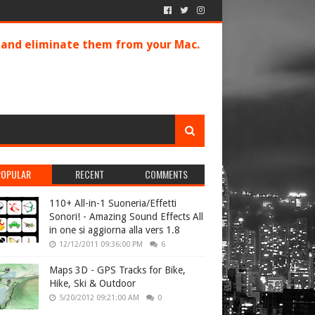
s and eliminate them from your Mac.
POPULAR
RECENT
COMMENTS
110+ All-in-1 Suoneria/Effetti
Sonori! - Amazing Sound Effects All
in one si aggiorna alla vers 1.8
12/12/2011 09:36:00 PM
6
Maps 3D - GPS Tracks for Bike,
Hike, Ski & Outdoor
5/20/2012 09:21:00 AM
0