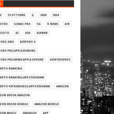
S
2
13 OTTOBRE
2;
2020
2024
METEO
5;IMAC PRO
5G
9. NEWS
A18
UISTO
AI
AIR
AIRBNB
PODS 2024
AIRPODS 4
PODS PRO;APPLE;RUMORS
PODS PRO;NEWS;APPLE;IPHONE
AIRPODSPRO3
ABETO BANKING
ABETO BANKING;APP;FIDEURAM
ABETO PATRIMONI‪O‬;APP;FIDEURAM
AMAZON
ZON EBOOK AMAZON
ZON EBOOK KINDLE
AMAZON MOBILE
ZON MUSIC
ANDROID
APP