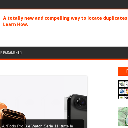
A totally new and compelling way to locate duplicate
Learn How.
PP PAGAMENTO
 AirPods Pro 3 e Watch Serie 11: tutte le