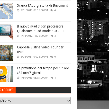
Scarica l’App gratuita di Bricoman!
8/01/2012 08:15:00 PM
4
Il nuovo iPad 3 con processore
Qualcomm quad-mode e 4G LTE.
1/14/2012 11:26:00 AM
3
Cappella Sistina Video Tour per
iPad
6/24/2011 04:28:00 PM
0
La previsione del tempo per 12 ore
/24 ore/7 giorni
1/30/2013 08:03:00 AM
1
G ARCHIVE