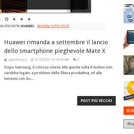
ON ETICHETTA
HUAWEI
.
MOSTRA TUTTI I POST
Huawei rimanda a settembre il lancio
dello smartphone pieghevole Mate X
appleforyou
6/15/2019 10:18:00 AM
0
Dopo Samsung, il colosso cinese. Ma questa volta il motivo non
sarebbe legato a problemi della filiera produttiva, né alle
tensioni con Go...
POST PIÙ VECCHI
BLO