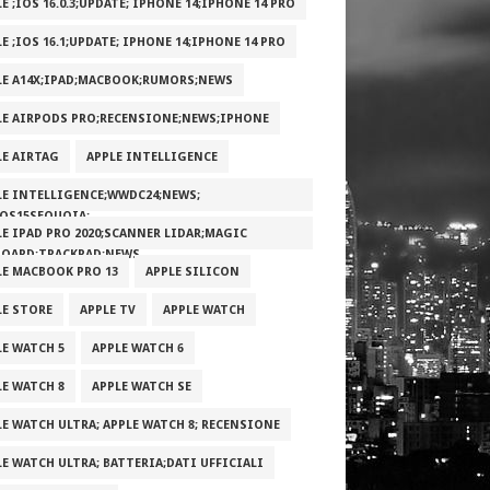
E ;IOS 16.0.3;UPDATE; IPHONE 14;IPHONE 14 PRO
E ;IOS 16.1;UPDATE; IPHONE 14;IPHONE 14 PRO
LE A14X;IPAD;MACBOOK;RUMORS;NEWS
LE AIRPODS PRO;RECENSIONE;NEWS;IPHONE
LE AIRTAG
APPLE INTELLIGENCE
LE INTELLIGENCE;WWDC24;NEWS;
OS15SEQUOIA;
LE IPAD PRO 2020;SCANNER LIDAR;MAGIC
BOARD;TRACKPAD;NEWS
LE MACBOOK PRO 13
APPLE SILICON
LE STORE
APPLE TV
APPLE WATCH
LE WATCH 5
APPLE WATCH 6
LE WATCH 8
APPLE WATCH SE
LE WATCH ULTRA; APPLE WATCH 8; RECENSIONE
LE WATCH ULTRA; BATTERIA;DATI UFFICIALI