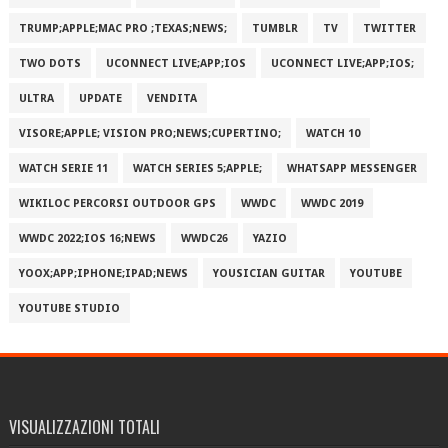
TRUMP;APPLE;MAC PRO ;TEXAS;NEWS;
TUMBLR
TV
TWITTER
TWO DOTS
UCONNECT LIVE;APP;IOS
UCONNECT LIVE;APP;IOS;
ULTRA
UPDATE
VENDITA
VISORE;APPLE; VISION PRO;NEWS;CUPERTINO;
WATCH 10
WATCH SERIE 11
WATCH SERIES 5;APPLE;
WHATSAPP MESSENGER
WIKILOC PERCORSI OUTDOOR GPS
WWDC
WWDC 2019
WWDC 2022;IOS 16;NEWS
WWDC26
YAZIO
YOOX;APP;IPHONE;IPAD;NEWS
YOUSICIAN GUITAR
YOUTUBE
YOUTUBE STUDIO
VISUALIZZAZIONI TOTALI