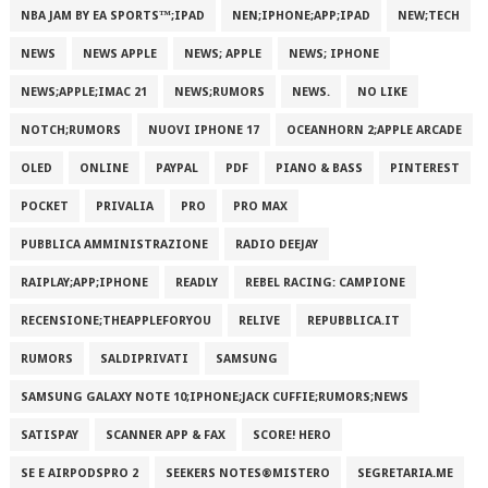
NBA JAM BY EA SPORTS™;IPAD
NEN;IPHONE;APP;IPAD
NEW;TECH
NEWS
NEWS APPLE
NEWS; APPLE
NEWS; IPHONE
NEWS;APPLE;IMAC 21
NEWS;RUMORS
NEWS.
NO LIKE
NOTCH;RUMORS
NUOVI IPHONE 17
OCEANHORN 2;APPLE ARCADE
OLED
ONLINE
PAYPAL
PDF
PIANO & BASS
PINTEREST
POCKET
PRIVALIA
PRO
PRO MAX
PUBBLICA AMMINISTRAZIONE
RADIO DEEJAY
RAIPLAY;APP;IPHONE
READLY
REBEL RACING: CAMPIONE
RECENSIONE;THEAPPLEFORYOU
RELIVE
REPUBBLICA.IT
RUMORS
SALDIPRIVATI
SAMSUNG
SAMSUNG GALAXY NOTE 10;IPHONE;JACK CUFFIE;RUMORS;NEWS
SATISPAY
SCANNER APP & FAX
SCORE! HERO
SE E AIRPODSPRO 2
SEEKERS NOTES®MISTERO
SEGRETARIA.ME