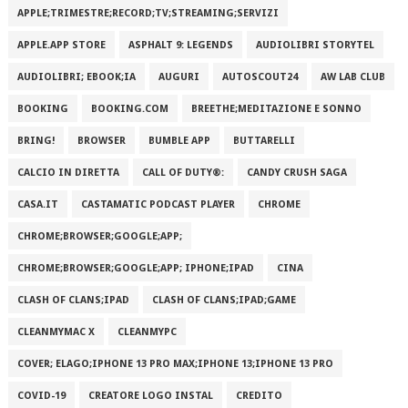
APPLE;TRIMESTRE;RECORD;TV;STREAMING;SERVIZI
APPLE.APP STORE
ASPHALT 9: LEGENDS
AUDIOLIBRI STORYTEL
AUDIOLIBRI; EBOOK;IA
AUGURI
AUTOSCOUT24
AW LAB CLUB
BOOKING
BOOKING.COM
BREETHE;MEDITAZIONE E SONNO
BRING!
BROWSER
BUMBLE APP
BUTTARELLI
CALCIO IN DIRETTA
CALL OF DUTY®:
CANDY CRUSH SAGA
CASA.IT
CASTAMATIC PODCAST PLAYER
CHROME
CHROME;BROWSER;GOOGLE;APP;
CHROME;BROWSER;GOOGLE;APP; IPHONE;IPAD
CINA
CLASH OF CLANS;IPAD
CLASH OF CLANS;IPAD;GAME
CLEANMYMAC X
CLEANMYPC
COVER; ELAGO;IPHONE 13 PRO MAX;IPHONE 13;IPHONE 13 PRO
COVID-19
CREATORE LOGO INSTAL
CREDITO