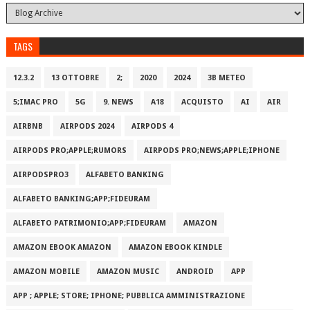
TAGS
12.3.2
13 OTTOBRE
2;
2020
2024
3B METEO
5;IMAC PRO
5G
9. NEWS
A18
ACQUISTO
AI
AIR
AIRBNB
AIRPODS 2024
AIRPODS 4
AIRPODS PRO;APPLE;RUMORS
AIRPODS PRO;NEWS;APPLE;IPHONE
AIRPODSPRO3
ALFABETO BANKING
ALFABETO BANKING;APP;FIDEURAM
ALFABETO PATRIMONI‪O‬;APP;FIDEURAM
AMAZON
AMAZON EBOOK AMAZON
AMAZON EBOOK KINDLE
AMAZON MOBILE
AMAZON MUSIC
ANDROID
APP
APP ; APPLE; STORE; IPHONE; PUBBLICA AMMINISTRAZIONE