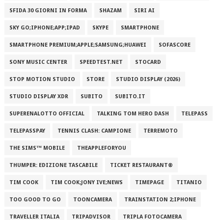
SFIDA 30 GIORNI IN FORMA
SHAZAM
SIRI AI
SKY GO;IPHONE;APP;IPAD
SKYPE
SMARTPHONE
SMARTPHONE PREMIUM;APPLE;SAMSUNG;HUAWEI
SOFASCORE
SONY MUSIC CENTER
SPEEDTEST.NET
STOCARD
STOP MOTION STUDIO
STORE
STUDIO DISPLAY (2026)
STUDIO DISPLAY XDR
SUBITO
SUBITO.IT
SUPERENALOTTO OFFICIAL
TALKING TOM HERO DASH
TELEPASS
TELEPASSPAY
TENNIS CLASH: CAMPIONE
TERREMOTO
THE SIMS™ MOBILE
THEAPPLEFORYOU
THUMPER: EDIZIONE TASCABILE
TICKET RESTAURANT®
TIM COOK
TIM COOK;JONY IVE;NEWS
TIMEPAGE
TITANIO
TOO GOOD TO GO
TOONCAMERA
TRAINSTATION 2;IPHONE
TRAVELLER ITALIA
TRIPADVISOR
TRIPLA FOTOCAMERA