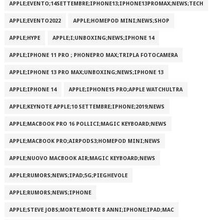
APPLE;EVENTO;14SETTEMBRE;IPHONE13;IPHONE13PROMAX;NEWS;TECH
APPLE;EVENTO2022
APPLE;HOMEPOD MINI;NEWS;SHOP
APPLE;HYPE
APPLE;I;UNBOXING;NEWS;IPHONE 14
APPLE;IPHONE 11 PRO ; PHONEPRO MAX;TRIPLA FOTOCAMERA
APPLE;IPHONE 13 PRO MAX;UNBOXING;NEWS;IPHONE 13
APPLE;IPHONE 14
APPLE;IPHONE15 PRO;APPLE WATCHULTRA
APPLE;KEYNOTE APPLE;10 SETTEMBRE;IPHONE;2019;NEWS
APPLE;MACBOOK PRO 16 POLLICI;MAGIC KEYBOARD;NEWS
APPLE;MACBOOK PRO;AIRPODS3;HOMEPOD MINI;NEWS
APPLE;NUOVO MACBOOK AIR;MAGIC KEYBOARD;NEWS
APPLE;RUMORS;NEWS;IPAD;5G;PIEGHEVOLE
APPLE;RUMORS;NEWS;IPHONE
APPLE;STEVE JOBS;MORTE;MORTE 8 ANNI;IPHONE;IPAD;MAC