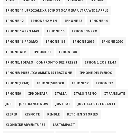
IPAD.
IPADOS
IPADOS 27
IPADPRO
IPHONE
IPHONE 11 UFFICIALE;XR 2019;OTOCAMERA ULTRA WIDE;APPLE
IPHONE 12
IPHONE 12 MIN
IPHONE 13
IPHONE 14
IPHONE 14 PRO MAX
IPHONE 16
IPHONE 16 PRO
IPHONE 16 PROMAX
IPHONE 16E
IPHONE 2019
IPHONE 2020
IPHONE AIR
IPHONE SE
IPHONE XR
IPHONE; IDEALO - CONFRONTO DEI PREZZI
IPHONE; IOS 12.4.1
IPHONE; PUBBLICA AMMINISTRAZIONE
IPHONE;DELIVEROO
IPHONE;IPAD;
IPHONE;SHPOCK
IPHONE12
IPHONE17
IPHONE9
IPHONEAIR
ITALIA
ITALO TRENO
ITRANSLATE
JOB
JUST DANCE NOW
JUST EAT
JUST EAT;RISTORANTI
KEEPER
KEYNOTE
KINDLE
KITCHEN STORIES
KLONDIKE ADVENTURES
LASTAMPA.IT