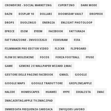
CROWDFIRE - SOCIAL MARKETING
CUPERTINO
DARK MODE
DAZN
DISPLAY 10
DOLLARI
DOOMSDAY VAULT
DROPBOX
DROPS
DUOLINGO
ENERGIA
ENLIGHT PHOTOLOOP
EPRICE
ESIM
EYEEM
FACEBOOK
FATTURA24
FATTURAZIONE - INVOICE2GO
FIDEURAM
FIFA
FILMMAKER PRO EDITOR VIDEO
FLICKR
FLIPBOARD
FLOW DI MOLESKINE
FOCOS
FORZA FOOTBALL
FYUSE
GAME
GEMINI 2 E WALLPAPER WIZARD 2;MAC
GESTORE DELLE PAGINE FACEBOOK
GMAIL
GOOGLE
GOOGLE MAPS
GOOGLE TRADUTTORE
GRIPLINE;APPLE
HALIDE
HOMESCAPES
HUAWEI
HYPE
IDEALISTA
IMAC
IMAC;AIRTAG;APPLE TV;IMAC;IPAD
IMMEDIATA FREQUENZA CARDIACA
INFOJOBS LAVORO