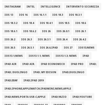
INSTAGRAM
INTEL
INTELLIGENCE
INTERVENTO SICUREZZA
IOS 13
IOS 16
IOS 16.1.1
IOS 18.3
IOS 18.3.1
IOS 18.3.2
IOS 18.4
IOS 18.4.1
IOS 18.5
IOS 18.6
IOS 18.6.1
IOS 18.6.2
IOS 26
IOS 26.0.1
IOS 26.1
IOS 26.2
IOS 26.3
IOS 26.3.1
IOS 26.4
IOS 26.4.2
IOS 26.5
IOS 26.5.1
IOS 26.6;IPAD
IOS 27
IOS13;NEWS
IOS13.1;NEWS
IOS13.1.1; NEWS
IOS13.1.3; NEWS
IPAD
IPAD AIR
IPAD AIR.
IPAD ECONOMICO
IPAD PRO
IPAD;
IPAD; DUOLINGO
IPAD; MY EDISON
IPAD;DUOLINGO
IPAD;EBAY
IPAD;IPAD 2019
IPAD;IPHONE;APPLEWATCH;IPADMINI;NEWS;APPLE
IPAD;NEWS;PORTA USB-C;APPLE
IPAD;YAZIO
IPAD;YOUTUBE