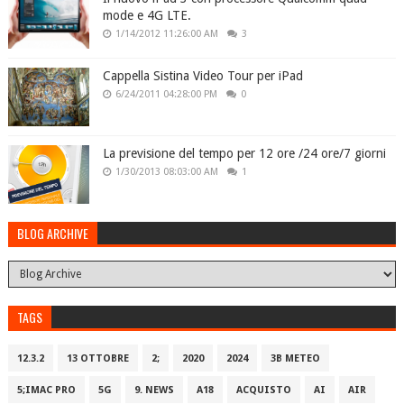
mode e 4G LTE.
1/14/2012 11:26:00 AM
3
Cappella Sistina Video Tour per iPad
6/24/2011 04:28:00 PM
0
La previsione del tempo per 12 ore /24 ore/7 giorni
1/30/2013 08:03:00 AM
1
BLOG ARCHIVE
TAGS
12.3.2
13 OTTOBRE
2;
2020
2024
3B METEO
5;IMAC PRO
5G
9. NEWS
A18
ACQUISTO
AI
AIR