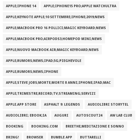
APPLE;IPHONE 14
APPLE;IPHONE15 PRO;APPLE WATCHULTRA
APPLE;KEYNOTE APPLE;10 SETTEMBRE;IPHONE;2019;NEWS
APPLE;MACBOOK PRO 16 POLLICI;MAGIC KEYBOARD;NEWS
APPLE;MACBOOK PRO;AIRPODS3;HOMEPOD MINI;NEWS
APPLE;NUOVO MACBOOK AIR;MAGIC KEYBOARD;NEWS
APPLE;RUMORS;NEWS;IPAD;5G;PIEGHEVOLE
APPLE;RUMORS;NEWS;IPHONE
APPLE;STEVE JOBS;MORTE;MORTE 8 ANNI;IPHONE;IPAD;MAC
APPLE;TRIMESTRE;RECORD;TV;STREAMING;SERVIZI
APPLE.APP STORE
ASPHALT 9: LEGENDS
AUDIOLIBRI STORYTEL
AUDIOLIBRI; EBOOK;IA
AUGURI
AUTOSCOUT24
AW LAB CLUB
BOOKING
BOOKING.COM
BREETHE;MEDITAZIONE E SONNO
BRING!
BROWSER
BUMBLE APP
BUTTARELLI