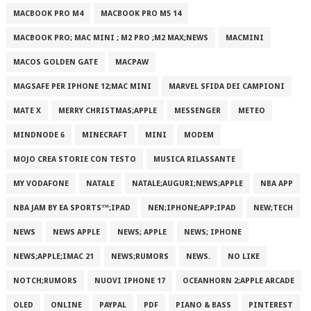
MACBOOK PRO M4
MACBOOK PRO M5 14
MACBOOK PRO; MAC MINI ; M2 PRO ;M2 MAX;NEWS
MACMINI
MACOS GOLDEN GATE
MACPAW
MAGSAFE PER IPHONE 12;MAC MINI
MARVEL SFIDA DEI CAMPIONI
MATE X
MERRY CHRISTMAS;APPLE
MESSENGER
METEO
MINDNODE 6
MINECRAFT
MINI
MODEM
MOJO CREA STORIE CON TESTO
MUSICA RILASSANTE
MY VODAFONE
NATALE
NATALE;AUGURI;NEWS;APPLE
NBA APP
NBA JAM BY EA SPORTS™;IPAD
NEN;IPHONE;APP;IPAD
NEW;TECH
NEWS
NEWS APPLE
NEWS; APPLE
NEWS; IPHONE
NEWS;APPLE;IMAC 21
NEWS;RUMORS
NEWS.
NO LIKE
NOTCH;RUMORS
NUOVI IPHONE 17
OCEANHORN 2;APPLE ARCADE
OLED
ONLINE
PAYPAL
PDF
PIANO & BASS
PINTEREST