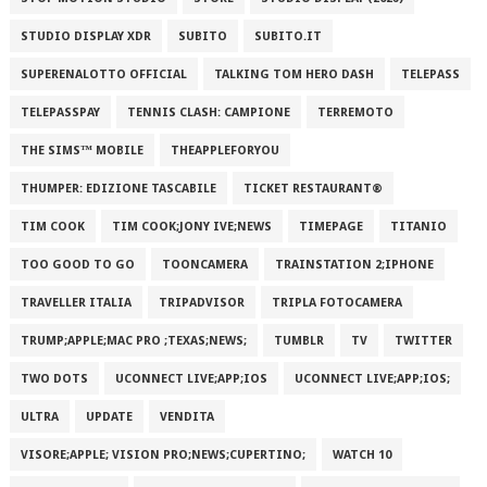
STUDIO DISPLAY XDR
SUBITO
SUBITO.IT
SUPERENALOTTO OFFICIAL
TALKING TOM HERO DASH
TELEPASS
TELEPASSPAY
TENNIS CLASH: CAMPIONE
TERREMOTO
THE SIMS™ MOBILE
THEAPPLEFORYOU
THUMPER: EDIZIONE TASCABILE
TICKET RESTAURANT®
TIM COOK
TIM COOK;JONY IVE;NEWS
TIMEPAGE
TITANIO
TOO GOOD TO GO
TOONCAMERA
TRAINSTATION 2;IPHONE
TRAVELLER ITALIA
TRIPADVISOR
TRIPLA FOTOCAMERA
TRUMP;APPLE;MAC PRO ;TEXAS;NEWS;
TUMBLR
TV
TWITTER
TWO DOTS
UCONNECT LIVE;APP;IOS
UCONNECT LIVE;APP;IOS;
ULTRA
UPDATE
VENDITA
VISORE;APPLE; VISION PRO;NEWS;CUPERTINO;
WATCH 10