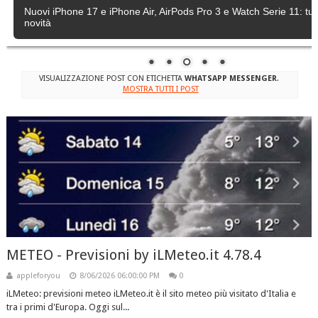
Apple rilascia iOS 18.6.2
VISUALIZZAZIONE POST CON ETICHETTA
WHATSAPP MESSENGER
.
MOSTRA TUTTI I POST
METEO - Previsioni by iLMeteo.it 4.78.4
appleforyou
8/06/2026 06:00:00 PM
0
iLMeteo: previsioni meteo iLMeteo.it è il sito meteo più visitato d'Italia e
tra i primi d'Europa. Oggi sul...