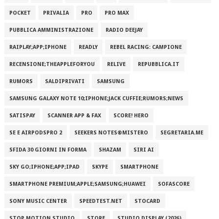
POCKET
PRIVALIA
PRO
PRO MAX
PUBBLICA AMMINISTRAZIONE
RADIO DEEJAY
RAIPLAY;APP;IPHONE
READLY
REBEL RACING: CAMPIONE
RECENSIONE;THEAPPLEFORYOU
RELIVE
REPUBBLICA.IT
RUMORS
SALDIPRIVATI
SAMSUNG
SAMSUNG GALAXY NOTE 10;IPHONE;JACK CUFFIE;RUMORS;NEWS
SATISPAY
SCANNER APP & FAX
SCORE! HERO
SE E AIRPODSPRO 2
SEEKERS NOTES®MISTERO
SEGRETARIA.ME
SFIDA 30 GIORNI IN FORMA
SHAZAM
SIRI AI
SKY GO;IPHONE;APP;IPAD
SKYPE
SMARTPHONE
SMARTPHONE PREMIUM;APPLE;SAMSUNG;HUAWEI
SOFASCORE
SONY MUSIC CENTER
SPEEDTEST.NET
STOCARD
STOP MOTION STUDIO
STORE
STUDIO DISPLAY (2026)