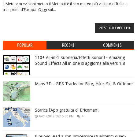
iLMeteo: previsioni meteo iLMeteo.it è il sito meteo più visitato d'Italia e
tra i primi d'Europa. Oggi sul...
POST PIÙ VECCHI
POPULAR
RECENT
COMMENTS
110+ All-in-1 Suoneria/Effetti Sonori! - Amazing
Sound Effects All in one si aggiorna alla vers 1.8
Maps 3D - GPS Tracks for Bike, Hike, Ski & Outdoor
Scarica l’App gratuita di Bricoman!
8/01/2012 08:15:00 PM
4
Il nuovo iPad 3 con processore Qualcomm quad-