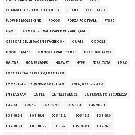
FILMMAKER PRO EDITOR VIDEO
FLICKR
FLIPBOARD
FLOW DI MOLESKINE
FOCOS
FORZA FOOTBALL
FYUSE
GAME
GEMINI 2 E WALLPAPER WIZARD 2;MAC
GESTORE DELLE PAGINE FACEBOOK
GMAIL
GOOGLE
GOOGLE MAPS
GOOGLE TRADUTTORE
GRIPLINE;APPLE
HALIDE
HOMESCAPES
HUAWEI
HYPE
IDEALISTA
IMAC
IMAC;AIRTAG;APPLE TV;IMAC;IPAD
IMMEDIATA FREQUENZA CARDIACA
INFOJOBS LAVORO
INSTAGRAM
INTEL
INTELLIGENCE
INTERVENTO SICUREZZA
IOS 13
IOS 16
IOS 16.1.1
IOS 18.3
IOS 18.3.1
IOS 18.3.2
IOS 18.4
IOS 18.4.1
IOS 18.5
IOS 18.6
IOS 18.6.1
IOS 18.6.2
IOS 26
IOS 26.0.1
IOS 26.1