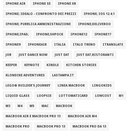
IPHONE AIR
IPHONE SE
IPHONE XR
IPHONE; IDEALO - CONFRONTO DEI PREZZI
IPHONE; IOS 12.4.1
IPHONE; PUBBLICA AMMINISTRAZIONE
IPHONE;DELIVEROO
IPHONE;IPAD;
IPHONE;SHPOCK
IPHONE12
IPHONE17
IPHONE9
IPHONEAIR
ITALIA
ITALO TRENO
ITRANSLATE
JOB
JUST DANCE NOW
JUST EAT
JUST EAT;RISTORANTI
KEEPER
KEYNOTE
KINDLE
KITCHEN STORIES
KLONDIKE ADVENTURES
LASTAMPA.IT
LEGO® BUILDER'S JOURNEY
LINEA MACBOOK
LINGOKIDS
LIQUID GLASS
LOOPSIE
LOTTOMATICARD
LOWCOST
M1
M3
M4
M5
MAC
MACBOOK
MACBOOK AIR E MACBOOK PRO 13
MACBOOK AIR M4
MACBOOK PRO
MACBOOK PRO 13
MACBOOK PRO DA 13