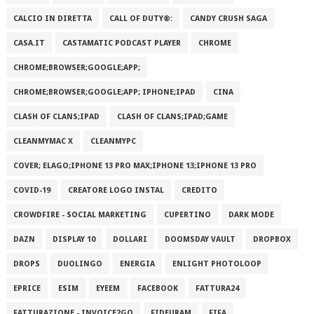
CALCIO IN DIRETTA
CALL OF DUTY®:
CANDY CRUSH SAGA
CASA.IT
CASTAMATIC PODCAST PLAYER
CHROME
CHROME;BROWSER;GOOGLE;APP;
CHROME;BROWSER;GOOGLE;APP; IPHONE;IPAD
CINA
CLASH OF CLANS;IPAD
CLASH OF CLANS;IPAD;GAME
CLEANMYMAC X
CLEANMYPC
COVER; ELAGO;IPHONE 13 PRO MAX;IPHONE 13;IPHONE 13 PRO
COVID-19
CREATORE LOGO INSTAL
CREDITO
CROWDFIRE - SOCIAL MARKETING
CUPERTINO
DARK MODE
DAZN
DISPLAY 10
DOLLARI
DOOMSDAY VAULT
DROPBOX
DROPS
DUOLINGO
ENERGIA
ENLIGHT PHOTOLOOP
EPRICE
ESIM
EYEEM
FACEBOOK
FATTURA24
FATTURAZIONE - INVOICE2GO
FIDEURAM
FIFA