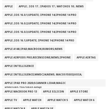
APPLE
APPLE ; IOS 17 ; IPADOS 17 ; WATCHOS 10 ; NEWS
APPLE ;IOS 16.0.1;UPDATE; IPHONE 14;IPHONE 14 PRO
APPLE ;IOS 16.0.2;UPDATE; IPHONE 14;IPHONE 14 PRO
APPLE ;IOS 16.0.3;UPDATE; IPHONE 14;IPHONE 14 PRO
APPLE ;IOS 16.1;UPDATE; IPHONE 14;IPHONE 14 PRO
APPLE A14X;IPAD;MACBOOK;RUMORS;NEWS
APPLE AIRPODS PRO;RECENSIONE;NEWS;IPHONE
APPLE AIRTAG
APPLE INTELLIGENCE
APPLE INTELLIGENCE;WWDC24;NEWS; MACOS15SEQUOIA;
APPLE IPAD PRO 2020;SCANNER LIDAR;MAGIC
KEYBOARD;TRACKPAD;NEWS
APPLE MACBOOK PRO 13
APPLE SILICON
APPLE STORE
APPLE TV
APPLE WATCH
APPLE WATCH 5
APPLE WATCH 6
APPLE WATCH 8
APPLE WATCH SE