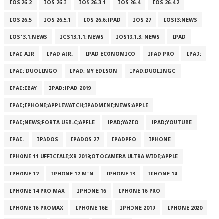
IOS 26.2
IOS 26.3
IOS 26.3.1
IOS 26.4
IOS 26.4.2
IOS 26.5
IOS 26.5.1
IOS 26.6;IPAD
IOS 27
IOS13;NEWS
IOS13.1;NEWS
IOS13.1.1; NEWS
IOS13.1.3; NEWS
IPAD
IPAD AIR
IPAD AIR.
IPAD ECONOMICO
IPAD PRO
IPAD;
IPAD; DUOLINGO
IPAD; MY EDISON
IPAD;DUOLINGO
IPAD;EBAY
IPAD;IPAD 2019
IPAD;IPHONE;APPLEWATCH;IPADMINI;NEWS;APPLE
IPAD;NEWS;PORTA USB-C;APPLE
IPAD;YAZIO
IPAD;YOUTUBE
IPAD.
IPADOS
IPADOS 27
IPADPRO
IPHONE
IPHONE 11 UFFICIALE;XR 2019;OTOCAMERA ULTRA WIDE;APPLE
IPHONE 12
IPHONE 12 MIN
IPHONE 13
IPHONE 14
IPHONE 14 PRO MAX
IPHONE 16
IPHONE 16 PRO
IPHONE 16 PROMAX
IPHONE 16E
IPHONE 2019
IPHONE 2020