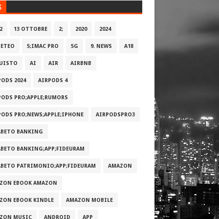
S
2
13 OTTOBRE
2;
2020
2024
METEO
5;IMAC PRO
5G
9. NEWS
A18
UISTO
AI
AIR
AIRBNB
PODS 2024
AIRPODS 4
PODS PRO;APPLE;RUMORS
PODS PRO;NEWS;APPLE;IPHONE
AIRPODSPRO3
ABETO BANKING
ABETO BANKING;APP;FIDEURAM
ABETO PATRIMONI‪O‬;APP;FIDEURAM
AMAZON
ZON EBOOK AMAZON
ZON EBOOK KINDLE
AMAZON MOBILE
ZON MUSIC
ANDROID
APP