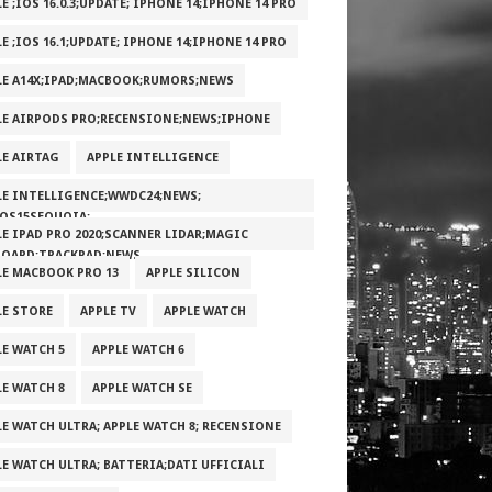
E ;IOS 16.0.3;UPDATE; IPHONE 14;IPHONE 14 PRO
E ;IOS 16.1;UPDATE; IPHONE 14;IPHONE 14 PRO
LE A14X;IPAD;MACBOOK;RUMORS;NEWS
LE AIRPODS PRO;RECENSIONE;NEWS;IPHONE
LE AIRTAG
APPLE INTELLIGENCE
LE INTELLIGENCE;WWDC24;NEWS;
OS15SEQUOIA;
LE IPAD PRO 2020;SCANNER LIDAR;MAGIC
BOARD;TRACKPAD;NEWS
LE MACBOOK PRO 13
APPLE SILICON
LE STORE
APPLE TV
APPLE WATCH
LE WATCH 5
APPLE WATCH 6
LE WATCH 8
APPLE WATCH SE
LE WATCH ULTRA; APPLE WATCH 8; RECENSIONE
LE WATCH ULTRA; BATTERIA;DATI UFFICIALI