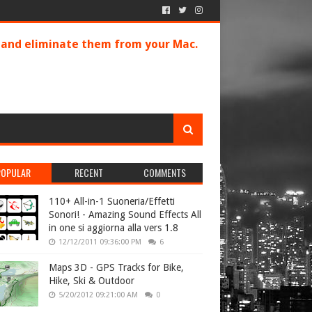
s and eliminate them from your Mac.
POPULAR
RECENT
COMMENTS
110+ All-in-1 Suoneria/Effetti
Sonori! - Amazing Sound Effects All
in one si aggiorna alla vers 1.8
12/12/2011 09:36:00 PM
6
Maps 3D - GPS Tracks for Bike,
Hike, Ski & Outdoor
5/20/2012 09:21:00 AM
0