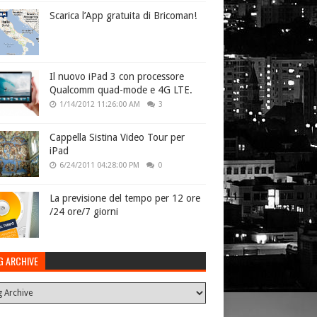
Scarica l’App gratuita di Bricoman!
Il nuovo iPad 3 con processore
Qualcomm quad-mode e 4G LTE.
1/14/2012 11:26:00 AM
3
Cappella Sistina Video Tour per
iPad
6/24/2011 04:28:00 PM
0
La previsione del tempo per 12 ore
/24 ore/7 giorni
G ARCHIVE