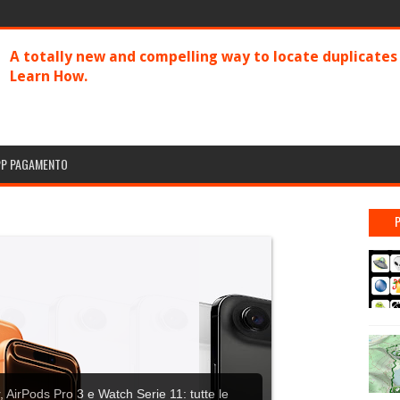
A totally new and compelling way to locate duplicate
Learn How.
PP PAGAMENTO
 AirPods Pro 3 e Watch Serie 11: tutte le