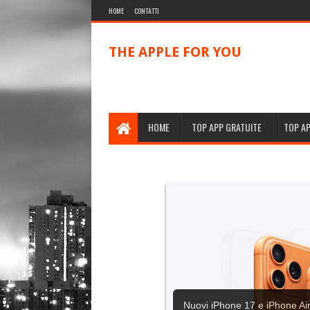
HOME
CONTATTI
THE APPLE FOR YOU
HOME
TOP APP GRATUITE
TOP A
Nuovi iPhone 17 e iPhone Air,