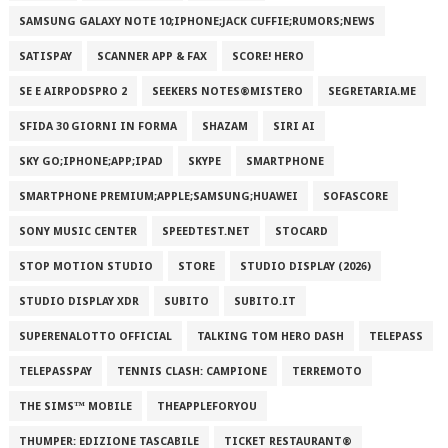
SAMSUNG GALAXY NOTE 10;IPHONE;JACK CUFFIE;RUMORS;NEWS
SATISPAY
SCANNER APP & FAX
SCORE! HERO
SE E AIRPODSPRO 2
SEEKERS NOTES®MISTERO
SEGRETARIA.ME
SFIDA 30 GIORNI IN FORMA
SHAZAM
SIRI AI
SKY GO;IPHONE;APP;IPAD
SKYPE
SMARTPHONE
SMARTPHONE PREMIUM;APPLE;SAMSUNG;HUAWEI
SOFASCORE
SONY MUSIC CENTER
SPEEDTEST.NET
STOCARD
STOP MOTION STUDIO
STORE
STUDIO DISPLAY (2026)
STUDIO DISPLAY XDR
SUBITO
SUBITO.IT
SUPERENALOTTO OFFICIAL
TALKING TOM HERO DASH
TELEPASS
TELEPASSPAY
TENNIS CLASH: CAMPIONE
TERREMOTO
THE SIMS™ MOBILE
THEAPPLEFORYOU
THUMPER: EDIZIONE TASCABILE
TICKET RESTAURANT®