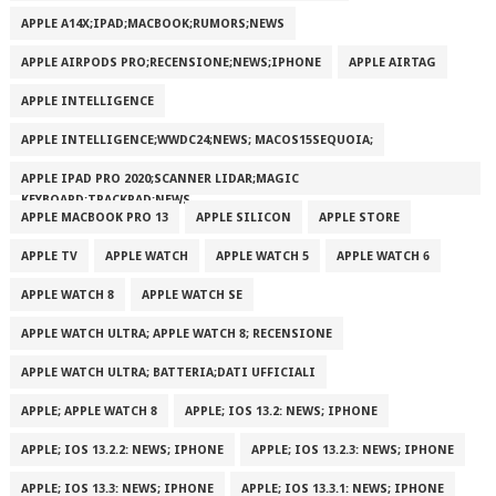
APPLE A14X;IPAD;MACBOOK;RUMORS;NEWS
APPLE AIRPODS PRO;RECENSIONE;NEWS;IPHONE
APPLE AIRTAG
APPLE INTELLIGENCE
APPLE INTELLIGENCE;WWDC24;NEWS; MACOS15SEQUOIA;
APPLE IPAD PRO 2020;SCANNER LIDAR;MAGIC
KEYBOARD;TRACKPAD;NEWS
APPLE MACBOOK PRO 13
APPLE SILICON
APPLE STORE
APPLE TV
APPLE WATCH
APPLE WATCH 5
APPLE WATCH 6
APPLE WATCH 8
APPLE WATCH SE
APPLE WATCH ULTRA; APPLE WATCH 8; RECENSIONE
APPLE WATCH ULTRA; BATTERIA;DATI UFFICIALI
APPLE; APPLE WATCH 8
APPLE; IOS 13.2: NEWS; IPHONE
APPLE; IOS 13.2.2: NEWS; IPHONE
APPLE; IOS 13.2.3: NEWS; IPHONE
APPLE; IOS 13.3: NEWS; IPHONE
APPLE; IOS 13.3.1: NEWS; IPHONE