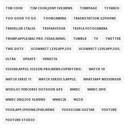
TIM COOK
TIM COOK;JONY IVE;NEWS
TIMEPAGE
TITANIO
TOO GOOD TO GO
TOONCAMERA
TRAINSTATION 2;IPHONE
TRAVELLER ITALIA
TRIPADVISOR
TRIPLA FOTOCAMERA
TRUMP;APPLE;MAC PRO ;TEXAS;NEWS;
TUMBLR
TV
TWITTER
TWO DOTS
UCONNECT LIVE;APP;IOS
UCONNECT LIVE;APP;IOS;
ULTRA
UPDATE
VENDITA
VISORE;APPLE; VISION PRO;NEWS;CUPERTINO;
WATCH 10
WATCH SERIE 11
WATCH SERIES 5;APPLE;
WHATSAPP MESSENGER
WIKILOC PERCORSI OUTDOOR GPS
WWDC
WWDC 2019
WWDC 2022;IOS 16;NEWS
WWDC26
YAZIO
YOOX;APP;IPHONE;IPAD;NEWS
YOUSICIAN GUITAR
YOUTUBE
YOUTUBE STUDIO