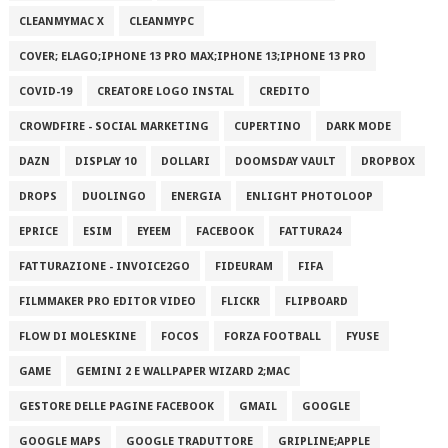
CLEANMYMAC X
CLEANMYPC
COVER; ELAGO;IPHONE 13 PRO MAX;IPHONE 13;IPHONE 13 PRO
COVID-19
CREATORE LOGO INSTAL
CREDITO
CROWDFIRE - SOCIAL MARKETING
CUPERTINO
DARK MODE
DAZN
DISPLAY 10
DOLLARI
DOOMSDAY VAULT
DROPBOX
DROPS
DUOLINGO
ENERGIA
ENLIGHT PHOTOLOOP
EPRICE
ESIM
EYEEM
FACEBOOK
FATTURA24
FATTURAZIONE - INVOICE2GO
FIDEURAM
FIFA
FILMMAKER PRO EDITOR VIDEO
FLICKR
FLIPBOARD
FLOW DI MOLESKINE
FOCOS
FORZA FOOTBALL
FYUSE
GAME
GEMINI 2 E WALLPAPER WIZARD 2;MAC
GESTORE DELLE PAGINE FACEBOOK
GMAIL
GOOGLE
GOOGLE MAPS
GOOGLE TRADUTTORE
GRIPLINE;APPLE