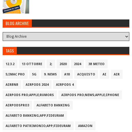
BLOG ARCHIVE
TAGS
12.3.2
13 OTTOBRE
2;
2020
2024
3B METEO
5;IMAC PRO
5G
9. NEWS
A18
ACQUISTO
AI
AIR
AIRBNB
AIRPODS 2024
AIRPODS 4
AIRPODS PRO;APPLE;RUMORS
AIRPODS PRO;NEWS;APPLE;IPHONE
AIRPODSPRO3
ALFABETO BANKING
ALFABETO BANKING;APP;FIDEURAM
ALFABETO PATRIMONI‪O‬;APP;FIDEURAM
AMAZON