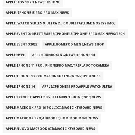
APPLE; IOS 18.2.1 NEWS; IPHONE
APPLE; IPHONE15 PRO;PRO MAX;NEWS
APPLE; WATCH SERIES 9; ULTRA 2: ; DOUBLETAP;LUMINOSISSIMO;
APPLE;EVENTO;14SETTEMBRE;IPHONE13;IPHONE13PROMAX;NEWS;TECH
APPLE;EVENTO2022
APPLE;HOMEPOD MINI;NEWS;SHOP
APPLE;HYPE
APPLE;I;UNBOXING;NEWS;IPHONE 14
APPLE;IPHONE 11 PRO ; PHONEPRO MAX;TRIPLA FOTOCAMERA
APPLE;IPHONE 13 PRO MAX;UNBOXING;NEWS;IPHONE 13
APPLE;IPHONE 14
APPLE;IPHONE15 PRO;APPLE WATCHULTRA
APPLE;KEYNOTE APPLE;10 SETTEMBRE;IPHONE;2019;NEWS
APPLE;MACBOOK PRO 16 POLLICI;MAGIC KEYBOARD;NEWS
APPLE;MACBOOK PRO;AIRPODS3;HOMEPOD MINI;NEWS
APPLE;NUOVO MACBOOK AIR;MAGIC KEYBOARD;NEWS