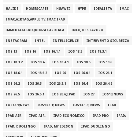
HALIDE
HOMESCAPES
HUAWEI
HYPE
IDEALISTA
IMAC
IMAC;AIRTAG;APPLE TV;IMAC;IPAD
IMMEDIATA FREQUENZA CARDIACA
INFOJOBS LAVORO
INSTAGRAM
INTEL
INTELLIGENCE
INTERVENTO SICUREZZA
IOS 13
IOS 16
IOS 16.1.1
IOS 18.3
IOS 18.3.1
IOS 18.3.2
IOS 18.4
IOS 18.4.1
IOS 18.5
IOS 18.6
IOS 18.6.1
IOS 18.6.2
IOS 26
IOS 26.0.1
IOS 26.1
IOS 26.2
IOS 26.3
IOS 26.3.1
IOS 26.4
IOS 26.4.2
IOS 26.5
IOS 26.5.1
IOS 26.6;IPAD
IOS 27
IOS13;NEWS
IOS13.1;NEWS
IOS13.1.1; NEWS
IOS13.1.3; NEWS
IPAD
IPAD AIR
IPAD AIR.
IPAD ECONOMICO
IPAD PRO
IPAD;
IPAD; DUOLINGO
IPAD; MY EDISON
IPAD;DUOLINGO