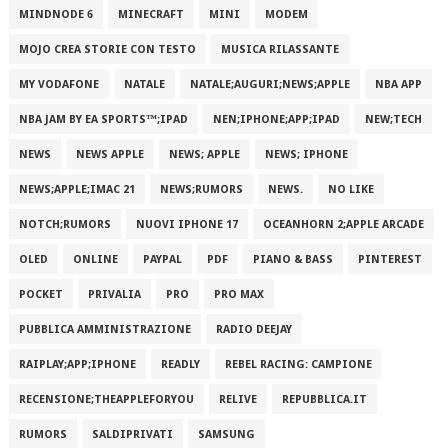
MINDNODE 6
MINECRAFT
MINI
MODEM
MOJO CREA STORIE CON TESTO
MUSICA RILASSANTE
MY VODAFONE
NATALE
NATALE;AUGURI;NEWS;APPLE
NBA APP
NBA JAM BY EA SPORTS™;IPAD
NEN;IPHONE;APP;IPAD
NEW;TECH
NEWS
NEWS APPLE
NEWS; APPLE
NEWS; IPHONE
NEWS;APPLE;IMAC 21
NEWS;RUMORS
NEWS.
NO LIKE
NOTCH;RUMORS
NUOVI IPHONE 17
OCEANHORN 2;APPLE ARCADE
OLED
ONLINE
PAYPAL
PDF
PIANO & BASS
PINTEREST
POCKET
PRIVALIA
PRO
PRO MAX
PUBBLICA AMMINISTRAZIONE
RADIO DEEJAY
RAIPLAY;APP;IPHONE
READLY
REBEL RACING: CAMPIONE
RECENSIONE;THEAPPLEFORYOU
RELIVE
REPUBBLICA.IT
RUMORS
SALDIPRIVATI
SAMSUNG