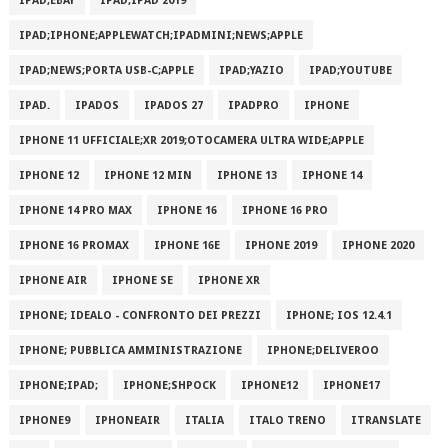
IPAD;EBAY
IPAD;IPAD 2019
IPAD;IPHONE;APPLEWATCH;IPADMINI;NEWS;APPLE
IPAD;NEWS;PORTA USB-C;APPLE
IPAD;YAZIO
IPAD;YOUTUBE
IPAD.
IPADOS
IPADOS 27
IPADPRO
IPHONE
IPHONE 11 UFFICIALE;XR 2019;OTOCAMERA ULTRA WIDE;APPLE
IPHONE 12
IPHONE 12 MIN
IPHONE 13
IPHONE 14
IPHONE 14 PRO MAX
IPHONE 16
IPHONE 16 PRO
IPHONE 16 PROMAX
IPHONE 16E
IPHONE 2019
IPHONE 2020
IPHONE AIR
IPHONE SE
IPHONE XR
IPHONE; IDEALO - CONFRONTO DEI PREZZI
IPHONE; IOS 12.4.1
IPHONE; PUBBLICA AMMINISTRAZIONE
IPHONE;DELIVEROO
IPHONE;IPAD;
IPHONE;SHPOCK
IPHONE12
IPHONE17
IPHONE9
IPHONEAIR
ITALIA
ITALO TRENO
ITRANSLATE