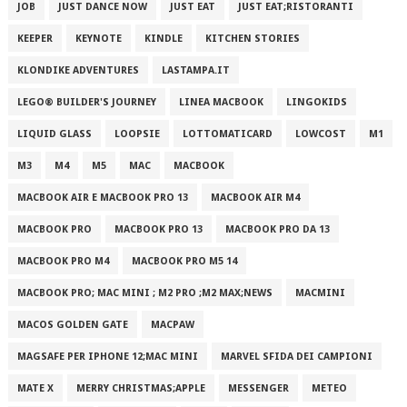
JOB
JUST DANCE NOW
JUST EAT
JUST EAT;RISTORANTI
KEEPER
KEYNOTE
KINDLE
KITCHEN STORIES
KLONDIKE ADVENTURES
LASTAMPA.IT
LEGO® BUILDER'S JOURNEY
LINEA MACBOOK
LINGOKIDS
LIQUID GLASS
LOOPSIE
LOTTOMATICARD
LOWCOST
M1
M3
M4
M5
MAC
MACBOOK
MACBOOK AIR E MACBOOK PRO 13
MACBOOK AIR M4
MACBOOK PRO
MACBOOK PRO 13
MACBOOK PRO DA 13
MACBOOK PRO M4
MACBOOK PRO M5 14
MACBOOK PRO; MAC MINI ; M2 PRO ;M2 MAX;NEWS
MACMINI
MACOS GOLDEN GATE
MACPAW
MAGSAFE PER IPHONE 12;MAC MINI
MARVEL SFIDA DEI CAMPIONI
MATE X
MERRY CHRISTMAS;APPLE
MESSENGER
METEO