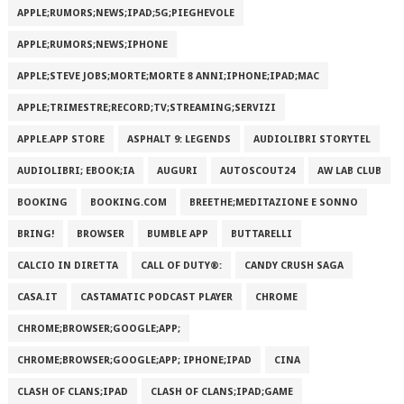
APPLE;RUMORS;NEWS;IPAD;5G;PIEGHEVOLE
APPLE;RUMORS;NEWS;IPHONE
APPLE;STEVE JOBS;MORTE;MORTE 8 ANNI;IPHONE;IPAD;MAC
APPLE;TRIMESTRE;RECORD;TV;STREAMING;SERVIZI
APPLE.APP STORE
ASPHALT 9: LEGENDS
AUDIOLIBRI STORYTEL
AUDIOLIBRI; EBOOK;IA
AUGURI
AUTOSCOUT24
AW LAB CLUB
BOOKING
BOOKING.COM
BREETHE;MEDITAZIONE E SONNO
BRING!
BROWSER
BUMBLE APP
BUTTARELLI
CALCIO IN DIRETTA
CALL OF DUTY®:
CANDY CRUSH SAGA
CASA.IT
CASTAMATIC PODCAST PLAYER
CHROME
CHROME;BROWSER;GOOGLE;APP;
CHROME;BROWSER;GOOGLE;APP; IPHONE;IPAD
CINA
CLASH OF CLANS;IPAD
CLASH OF CLANS;IPAD;GAME