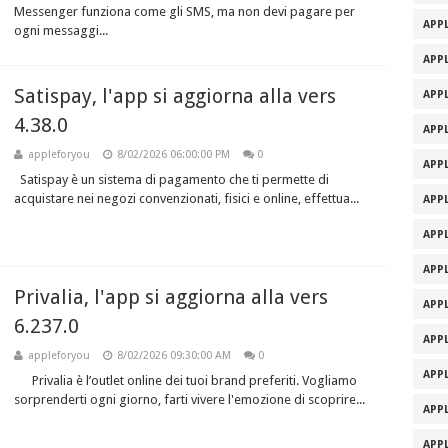
Messenger funziona come gli SMS, ma non devi pagare per
APPL
ogni messaggi...
APPL
Satispay, l'app si aggiorna alla vers
APPL
4.38.0
APPL
appleforyou
8/02/2026 06:00:00 PM
0
APPL
Satispay è un sistema di pagamento che ti permette di
acquistare nei negozi convenzionati, fisici e online, effettua...
APPL
APPL
APPL
Privalia, l'app si aggiorna alla vers
APPL
6.237.0
APPL
appleforyou
8/02/2026 09:30:00 AM
0
APPL
Privalia è l’outlet online dei tuoi brand preferiti. Vogliamo
sorprenderti ogni giorno, farti vivere l'emozione di scoprire...
APPL
APPL