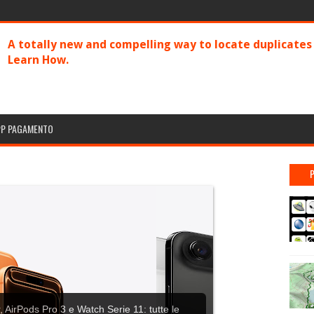
A totally new and compelling way to locate duplicate
Learn How.
PP PAGAMENTO
 AirPods Pro 3 e Watch Serie 11: tutte le