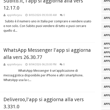
Subito.it, l'app si aggiorna alla vers
APPL
12.17.0
APPL
appleforyou
8/05/2026 09:30:00 AM
0
APP
Subito è il numero uno in Italia per comprare e vendere usato
e non solo. Con Subito puoi vendere di tutto e puoi cercare
APP
quello d...
APP
APP
MAC
WhatsApp Messenger l'app si aggiorna
APP
alla vers 26.30.77
KEY
APP
appleforyou
8/04/2026 06:20:00 PM
0
APP
WhatsApp Messenger è un'applicazione di
messaggistica disponibile per iPhone e altri smartphone.
APP
WhatsApp usa la c...
APP
APP
Deliveroo,l'app si aggiorna alla vers
APP
3.331.0