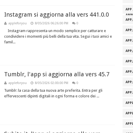
APP 
Instagram si aggiorna alla vers 441.0.0
AMM
APP
appleforyou
8/05/2026 06:26:00 PM
0
APP
Instagram rappresenta un modo semplice per catturare e
condividere i momenti più belli della tua vita. Segui i tuoi amici e
APP
famil...
APP
APP
APP
Tumblr, l'app si aggiorna alla vers 45.7
APP
appleforyou
8/05/2026 02:00:00 PM
0
Tumblr: la casa della tua nuova arte preferita. Entra per gli
APP
effervescenti dipinti digitali in ogni forma e colore dei ...
APPL
APPL
APPL