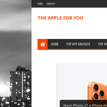
HOME
CONTATTI
THE APPLE FOR YOU
HOME
TOP APP GRATUITE
TOP A
Nuovi iPhone 17 e iPhone Air,