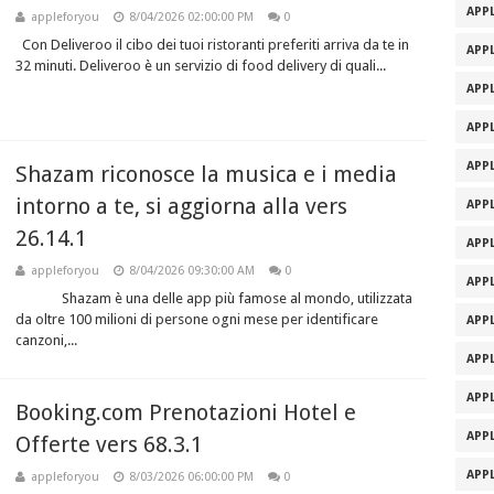
APPL
appleforyou
8/04/2026 02:00:00 PM
0
Con Deliveroo il cibo dei tuoi ristoranti preferiti arriva da te in
APPL
32 minuti. Deliveroo è un servizio di food delivery di quali...
APPL
APPL
APPL
Shazam riconosce la musica e i media
intorno a te, si aggiorna alla vers
APPL
26.14.1
APPL
appleforyou
8/04/2026 09:30:00 AM
0
APPL
Shazam è una delle app più famose al mondo, utilizzata
da oltre 100 milioni di persone ogni mese per identificare
APPL
canzoni,...
APPL
APPL
Booking.com Prenotazioni Hotel e
APPL
Offerte vers 68.3.1
APPL
appleforyou
8/03/2026 06:00:00 PM
0