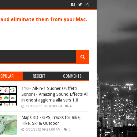
s and eliminate them from your Mac.
POPULAR
RECENT
COMMENTS
110+ All-in-1 Suoneria/Effetti
Sonori! - Amazing Sound Effects All
in one si aggiorna alla vers 1.8
12/12/2011 09:36:00 PM
6
Maps 3D - GPS Tracks for Bike,
Hike, Ski & Outdoor
5/20/2012 09:21:00 AM
0