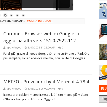
 CON ETICHETTA
APP
.
MOSTRA TUTTI I POST
Chrome - Browser web di Google si
aggiorna alla vers 151.0.7922.112
appleforyou
8/07/2026 11:26:00 AM
0
Fai di più grazie al nuovo Google Chrome su iPhone e iPad. Ora
più semplice, sicuro e veloce che mai, con l'aiuto di Google i...
METEO - Previsioni by iLMeteo.it 4.78.4
BLO
appleforyou
8/06/2026 06:00:00 PM
0
iLMeteo: previsioni meteo iLMeteo.it è il sito meteo più visitato
d'Italia e tra i primi d'Europa. Oggi sul...