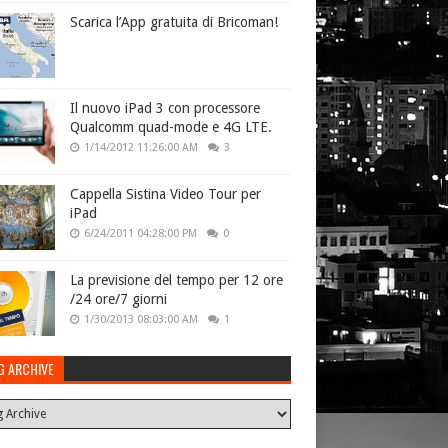
Scarica l’App gratuita di Bricoman!
Il nuovo iPad 3 con processore
Qualcomm quad-mode e 4G LTE.
1/14/2012 11:26:00 AM
3
Cappella Sistina Video Tour per
iPad
6/24/2011 04:28:00 PM
0
La previsione del tempo per 12 ore
/24 ore/7 giorni
1/30/2013 08:03:00 AM
1
G ARCHIVE