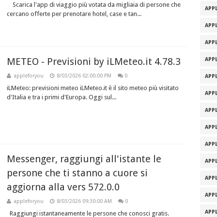
Scarica l'app di viaggio più votata da migliaia di persone che
APPL
cercano offerte per prenotare hotel, case e tan...
APPL
APPL
METEO - Previsioni by iLMeteo.it 4.78.3
APPL
appleforyou
8/03/2026 02:00:00 PM
0
APPL
iLMeteo: previsioni meteo iLMeteo.it è il sito meteo più visitato
APPL
d'Italia e tra i primi d'Europa. Oggi sul...
APPL
APPL
APPL
Messenger, raggiungi all'istante le
APPL
persone che ti stanno a cuore si
APPL
aggiorna alla vers 572.0.0
APPL
appleforyou
8/03/2026 09:30:00 AM
0
APPL
Raggiungi istantaneamente le persone che conosci gratis.