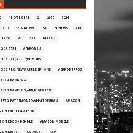
S
2
13 OTTOBRE
2;
2020
2024
METEO
5;IMAC PRO
5G
9. NEWS
A18
UISTO
AI
AIR
AIRBNB
PODS 2024
AIRPODS 4
PODS PRO;APPLE;RUMORS
PODS PRO;NEWS;APPLE;IPHONE
AIRPODSPRO3
ABETO BANKING
ABETO BANKING;APP;FIDEURAM
ABETO PATRIMONI‪O‬;APP;FIDEURAM
AMAZON
ZON EBOOK AMAZON
ZON EBOOK KINDLE
AMAZON MOBILE
ZON MUSIC
ANDROID
APP