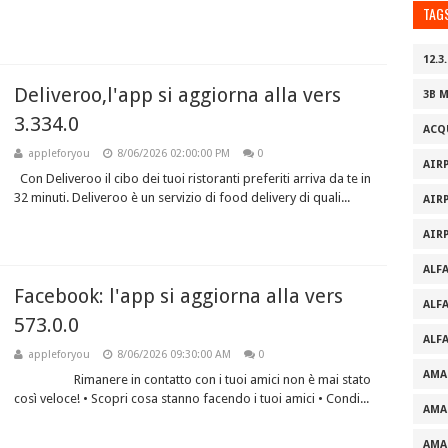
TAG
12.3.
Deliveroo,l'app si aggiorna alla vers
3B 
3.334.0
ACQ
appleforyou
8/06/2026 02:00:00 PM
0
AIR
Con Deliveroo il cibo dei tuoi ristoranti preferiti arriva da te in
32 minuti. Deliveroo è un servizio di food delivery di quali...
AIR
AIR
ALF
Facebook: l'app si aggiorna alla vers
ALF
573.0.0
ALF
appleforyou
8/06/2026 09:30:00 AM
0
AMA
Rimanere in contatto con i tuoi amici non è mai stato
così veloce! • Scopri cosa stanno facendo i tuoi amici • Condi...
AMA
AMA