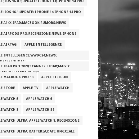
E ;IOS 16.0.3;UPDATE; IPHONE 14;IPHONE 14 PRO
E ;IOS 16.1;UPDATE; IPHONE 14;IPHONE 14 PRO
LE A14X;IPAD;MACBOOK;RUMORS;NEWS
LE AIRPODS PRO;RECENSIONE;NEWS;IPHONE
LE AIRTAG
APPLE INTELLIGENCE
LE INTELLIGENCE;WWDC24;NEWS;
OS15SEQUOIA;
LE IPAD PRO 2020;SCANNER LIDAR;MAGIC
BOARD;TRACKPAD;NEWS
LE MACBOOK PRO 13
APPLE SILICON
LE STORE
APPLE TV
APPLE WATCH
LE WATCH 5
APPLE WATCH 6
LE WATCH 8
APPLE WATCH SE
LE WATCH ULTRA; APPLE WATCH 8; RECENSIONE
LE WATCH ULTRA; BATTERIA;DATI UFFICIALI