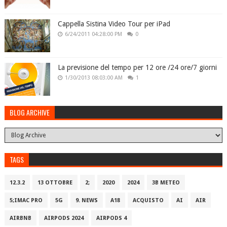
Cappella Sistina Video Tour per iPad
6/24/2011 04:28:00 PM
0
La previsione del tempo per 12 ore /24 ore/7 giorni
1/30/2013 08:03:00 AM
1
BLOG ARCHIVE
TAGS
12.3.2
13 OTTOBRE
2;
2020
2024
3B METEO
5;IMAC PRO
5G
9. NEWS
A18
ACQUISTO
AI
AIR
AIRBNB
AIRPODS 2024
AIRPODS 4