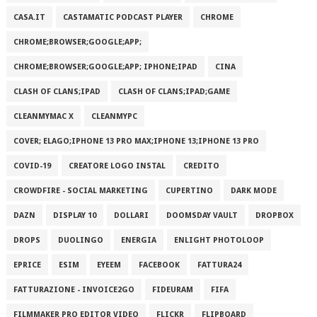
CASA.IT
CASTAMATIC PODCAST PLAYER
CHROME
CHROME;BROWSER;GOOGLE;APP;
CHROME;BROWSER;GOOGLE;APP; IPHONE;IPAD
CINA
CLASH OF CLANS;IPAD
CLASH OF CLANS;IPAD;GAME
CLEANMYMAC X
CLEANMYPC
COVER; ELAGO;IPHONE 13 PRO MAX;IPHONE 13;IPHONE 13 PRO
COVID-19
CREATORE LOGO INSTAL
CREDITO
CROWDFIRE - SOCIAL MARKETING
CUPERTINO
DARK MODE
DAZN
DISPLAY 10
DOLLARI
DOOMSDAY VAULT
DROPBOX
DROPS
DUOLINGO
ENERGIA
ENLIGHT PHOTOLOOP
EPRICE
ESIM
EYEEM
FACEBOOK
FATTURA24
FATTURAZIONE - INVOICE2GO
FIDEURAM
FIFA
FILMMAKER PRO EDITOR VIDEO
FLICKR
FLIPBOARD