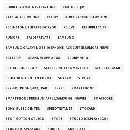
PUBBLICA AMMINISTRAZIONE
RADIO DEEJAY
RAIPLAY;APP;IPHONE
READLY
REBEL RACING: CAMPIONE
RECENSIONE;THEAPPLEFORYOU
RELIVE
REPUBBLICA.IT
RUMORS
SALDIPRIVATI
SAMSUNG
SAMSUNG GALAXY NOTE 10;IPHONE;JACK CUFFIE;RUMORS;NEWS
SATISPAY
SCANNER APP & FAX
SCORE! HERO
SE E AIRPODSPRO 2
SEEKERS NOTES®MISTERO
SEGRETARIA.ME
SFIDA 30 GIORNI IN FORMA
SHAZAM
SIRI AI
SKY GO;IPHONE;APP;IPAD
SKYPE
SMARTPHONE
SMARTPHONE PREMIUM;APPLE;SAMSUNG;HUAWEI
SOFASCORE
SONY MUSIC CENTER
SPEEDTEST.NET
STOCARD
STOP MOTION STUDIO
STORE
STUDIO DISPLAY (2026)
STUDIO DISPLAY XDR
SUBITO
SUBITO.IT