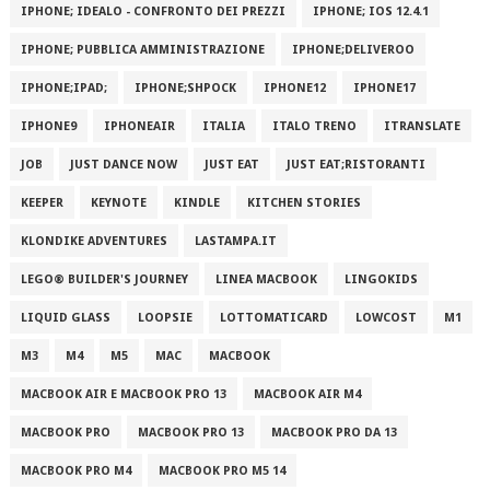
IPHONE; IDEALO - CONFRONTO DEI PREZZI
IPHONE; IOS 12.4.1
IPHONE; PUBBLICA AMMINISTRAZIONE
IPHONE;DELIVEROO
IPHONE;IPAD;
IPHONE;SHPOCK
IPHONE12
IPHONE17
IPHONE9
IPHONEAIR
ITALIA
ITALO TRENO
ITRANSLATE
JOB
JUST DANCE NOW
JUST EAT
JUST EAT;RISTORANTI
KEEPER
KEYNOTE
KINDLE
KITCHEN STORIES
KLONDIKE ADVENTURES
LASTAMPA.IT
LEGO® BUILDER'S JOURNEY
LINEA MACBOOK
LINGOKIDS
LIQUID GLASS
LOOPSIE
LOTTOMATICARD
LOWCOST
M1
M3
M4
M5
MAC
MACBOOK
MACBOOK AIR E MACBOOK PRO 13
MACBOOK AIR M4
MACBOOK PRO
MACBOOK PRO 13
MACBOOK PRO DA 13
MACBOOK PRO M4
MACBOOK PRO M5 14