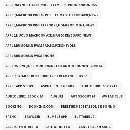
APPLE;KEYNOTE APPLE;10 SETTEMBRE;IPHONE;2019;NEWS
APPLE;MACBOOK PRO 16 POLLICI;MAGIC KEYBOARD;NEWS
APPLE;MACBOOK PRO;AIRPODS3;HOMEPOD MINI;NEWS
APPLE;NUOVO MACBOOK AIR;MAGIC KEYBOARD;NEWS
APPLE;RUMORS;NEWS;IPAD;5G;PIEGHEVOLE
APPLE;RUMORS;NEWS;IPHONE
APPLE;STEVE JOBS;MORTE;MORTE 8 ANNI;IPHONE;IPAD;MAC
APPLE;TRIMESTRE;RECORD;TV;STREAMING;SERVIZI
APPLE.APP STORE
ASPHALT 9: LEGENDS
AUDIOLIBRI STORYTEL
AUDIOLIBRI; EBOOK;IA
AUGURI
AUTOSCOUT24
AW LAB CLUB
BOOKING
BOOKING.COM
BREETHE;MEDITAZIONE E SONNO
BRING!
BROWSER
BUMBLE APP
BUTTARELLI
CALCIO IN DIRETTA
CALL OF DUTY®:
CANDY CRUSH SAGA