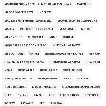
MACBOOK PRO; MAC MINI ; M2 PRO ;M2 MAX;NEWS
MACMINI
MACOS GOLDEN GATE
MACPAW
MAGSAFE PER IPHONE 12;MAC MINI
MARVEL SFIDA DEI CAMPIONI
MATE X
MERRY CHRISTMAS;APPLE
MESSENGER
METEO
MINDNODE 6
MINECRAFT
MINI
MODEM
MOJO CREA STORIE CON TESTO
MUSICA RILASSANTE
MY VODAFONE
NATALE
NATALE;AUGURI;NEWS;APPLE
NBA APP
NBA JAM BY EA SPORTS™;IPAD
NEN;IPHONE;APP;IPAD
NEW;TECH
NEWS
NEWS APPLE
NEWS; APPLE
NEWS; IPHONE
NEWS;APPLE;IMAC 21
NEWS;RUMORS
NEWS.
NO LIKE
NOTCH;RUMORS
NUOVI IPHONE 17
OCEANHORN 2;APPLE ARCADE
OLED
ONLINE
PAYPAL
PDF
PIANO & BASS
PINTEREST
POCKET
PRIVALIA
PRO
PRO MAX