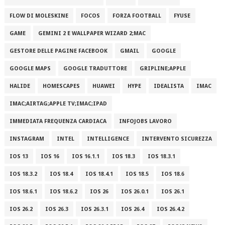
FLOW DI MOLESKINE
FOCOS
FORZA FOOTBALL
FYUSE
GAME
GEMINI 2 E WALLPAPER WIZARD 2;MAC
GESTORE DELLE PAGINE FACEBOOK
GMAIL
GOOGLE
GOOGLE MAPS
GOOGLE TRADUTTORE
GRIPLINE;APPLE
HALIDE
HOMESCAPES
HUAWEI
HYPE
IDEALISTA
IMAC
IMAC;AIRTAG;APPLE TV;IMAC;IPAD
IMMEDIATA FREQUENZA CARDIACA
INFOJOBS LAVORO
INSTAGRAM
INTEL
INTELLIGENCE
INTERVENTO SICUREZZA
IOS 13
IOS 16
IOS 16.1.1
IOS 18.3
IOS 18.3.1
IOS 18.3.2
IOS 18.4
IOS 18.4.1
IOS 18.5
IOS 18.6
IOS 18.6.1
IOS 18.6.2
IOS 26
IOS 26.0.1
IOS 26.1
IOS 26.2
IOS 26.3
IOS 26.3.1
IOS 26.4
IOS 26.4.2