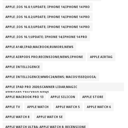
APPLE ;IOS 16.0.1;UPDATE; IPHONE 14;IPHONE 14 PRO
APPLE ;IOS 16.0.2;UPDATE; IPHONE 14;IPHONE 14 PRO
APPLE ;IOS 16.0.3;UPDATE; IPHONE 14;IPHONE 14 PRO
APPLE ;IOS 16.1;UPDATE; IPHONE 14;IPHONE 14 PRO
APPLE A14X;IPAD;MACBOOK;RUMORS;NEWS
APPLE AIRPODS PRO;RECENSIONE;NEWS;IPHONE
APPLE AIRTAG
APPLE INTELLIGENCE
APPLE INTELLIGENCE;WWDC24;NEWS; MACOS15SEQUOIA;
APPLE IPAD PRO 2020;SCANNER LIDAR;MAGIC
KEYBOARD;TRACKPAD;NEWS
APPLE MACBOOK PRO 13
APPLE SILICON
APPLE STORE
APPLE TV
APPLE WATCH
APPLE WATCH 5
APPLE WATCH 6
APPLE WATCH 8
APPLE WATCH SE
APPLE WATCH ULTRA; APPLE WATCH 8; RECENSIONE