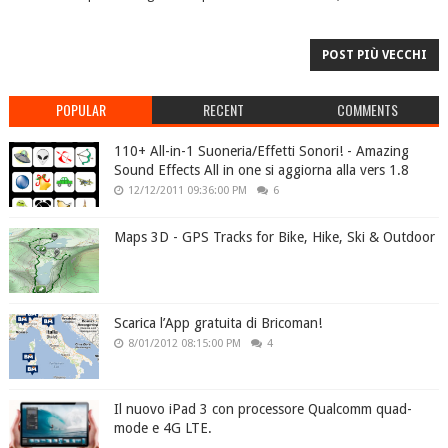
POST PIÙ VECCHI
POPULAR
RECENT
COMMENTS
110+ All-in-1 Suoneria/Effetti Sonori! - Amazing
Sound Effects All in one si aggiorna alla vers 1.8
12/12/2011 09:36:00 PM
6
Maps 3D - GPS Tracks for Bike, Hike, Ski & Outdoor
Scarica l’App gratuita di Bricoman!
8/01/2012 08:15:00 PM
4
Il nuovo iPad 3 con processore Qualcomm quad-
mode e 4G LTE.