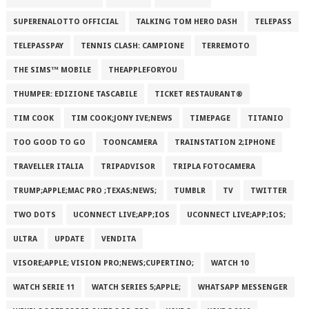
SUPERENALOTTO OFFICIAL
TALKING TOM HERO DASH
TELEPASS
TELEPASSPAY
TENNIS CLASH: CAMPIONE
TERREMOTO
THE SIMS™ MOBILE
THEAPPLEFORYOU
THUMPER: EDIZIONE TASCABILE
TICKET RESTAURANT®
TIM COOK
TIM COOK;JONY IVE;NEWS
TIMEPAGE
TITANIO
TOO GOOD TO GO
TOONCAMERA
TRAINSTATION 2;IPHONE
TRAVELLER ITALIA
TRIPADVISOR
TRIPLA FOTOCAMERA
TRUMP;APPLE;MAC PRO ;TEXAS;NEWS;
TUMBLR
TV
TWITTER
TWO DOTS
UCONNECT LIVE;APP;IOS
UCONNECT LIVE;APP;IOS;
ULTRA
UPDATE
VENDITA
VISORE;APPLE; VISION PRO;NEWS;CUPERTINO;
WATCH 10
WATCH SERIE 11
WATCH SERIES 5;APPLE;
WHATSAPP MESSENGER