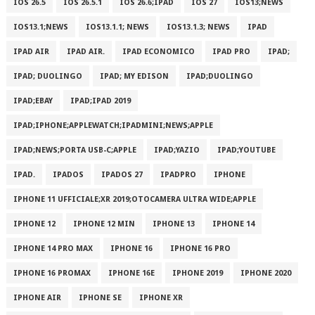
IOS 26.5
IOS 26.5.1
IOS 26.6;IPAD
IOS 27
IOS13;NEWS
IOS13.1;NEWS
IOS13.1.1; NEWS
IOS13.1.3; NEWS
IPAD
IPAD AIR
IPAD AIR.
IPAD ECONOMICO
IPAD PRO
IPAD;
IPAD; DUOLINGO
IPAD; MY EDISON
IPAD;DUOLINGO
IPAD;EBAY
IPAD;IPAD 2019
IPAD;IPHONE;APPLEWATCH;IPADMINI;NEWS;APPLE
IPAD;NEWS;PORTA USB-C;APPLE
IPAD;YAZIO
IPAD;YOUTUBE
IPAD.
IPADOS
IPADOS 27
IPADPRO
IPHONE
IPHONE 11 UFFICIALE;XR 2019;OTOCAMERA ULTRA WIDE;APPLE
IPHONE 12
IPHONE 12 MIN
IPHONE 13
IPHONE 14
IPHONE 14 PRO MAX
IPHONE 16
IPHONE 16 PRO
IPHONE 16 PROMAX
IPHONE 16E
IPHONE 2019
IPHONE 2020
IPHONE AIR
IPHONE SE
IPHONE XR