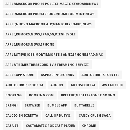
APPLE;MACBOOK PRO 16 POLLICI;MAGIC KEYBOARD;NEWS
APPLE;MACBOOK PRO;AIRPODS3;HOMEPOD MINI;NEWS
APPLE;NUOVO MACBOOK AIR;MAGIC KEYBOARD;NEWS
APPLE;RUMORS;NEWS;IPAD;5G;PIEGHEVOLE
APPLE;RUMORS;NEWS;IPHONE
APPLE;STEVE JOBS;MORTE;MORTE 8 ANNI;IPHONE;IPAD;MAC
APPLE;TRIMESTRE;RECORD;TV;STREAMING;SERVIZI
APPLE.APP STORE
ASPHALT 9: LEGENDS
AUDIOLIBRI STORYTEL
AUDIOLIBRI; EBOOK;IA
AUGURI
AUTOSCOUT24
AW LAB CLUB
BOOKING
BOOKING.COM
BREETHE;MEDITAZIONE E SONNO
BRING!
BROWSER
BUMBLE APP
BUTTARELLI
CALCIO IN DIRETTA
CALL OF DUTY®:
CANDY CRUSH SAGA
CASA.IT
CASTAMATIC PODCAST PLAYER
CHROME