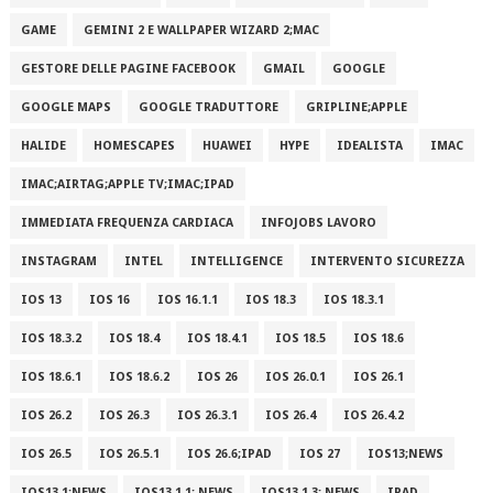
GAME
GEMINI 2 E WALLPAPER WIZARD 2;MAC
GESTORE DELLE PAGINE FACEBOOK
GMAIL
GOOGLE
GOOGLE MAPS
GOOGLE TRADUTTORE
GRIPLINE;APPLE
HALIDE
HOMESCAPES
HUAWEI
HYPE
IDEALISTA
IMAC
IMAC;AIRTAG;APPLE TV;IMAC;IPAD
IMMEDIATA FREQUENZA CARDIACA
INFOJOBS LAVORO
INSTAGRAM
INTEL
INTELLIGENCE
INTERVENTO SICUREZZA
IOS 13
IOS 16
IOS 16.1.1
IOS 18.3
IOS 18.3.1
IOS 18.3.2
IOS 18.4
IOS 18.4.1
IOS 18.5
IOS 18.6
IOS 18.6.1
IOS 18.6.2
IOS 26
IOS 26.0.1
IOS 26.1
IOS 26.2
IOS 26.3
IOS 26.3.1
IOS 26.4
IOS 26.4.2
IOS 26.5
IOS 26.5.1
IOS 26.6;IPAD
IOS 27
IOS13;NEWS
IOS13.1;NEWS
IOS13.1.1; NEWS
IOS13.1.3; NEWS
IPAD