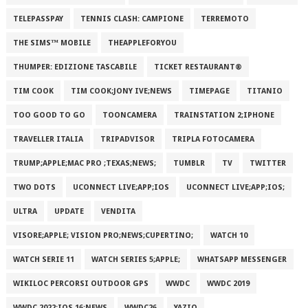
TELEPASSPAY
TENNIS CLASH: CAMPIONE
TERREMOTO
THE SIMS™ MOBILE
THEAPPLEFORYOU
THUMPER: EDIZIONE TASCABILE
TICKET RESTAURANT®
TIM COOK
TIM COOK;JONY IVE;NEWS
TIMEPAGE
TITANIO
TOO GOOD TO GO
TOONCAMERA
TRAINSTATION 2;IPHONE
TRAVELLER ITALIA
TRIPADVISOR
TRIPLA FOTOCAMERA
TRUMP;APPLE;MAC PRO ;TEXAS;NEWS;
TUMBLR
TV
TWITTER
TWO DOTS
UCONNECT LIVE;APP;IOS
UCONNECT LIVE;APP;IOS;
ULTRA
UPDATE
VENDITA
VISORE;APPLE; VISION PRO;NEWS;CUPERTINO;
WATCH 10
WATCH SERIE 11
WATCH SERIES 5;APPLE;
WHATSAPP MESSENGER
WIKILOC PERCORSI OUTDOOR GPS
WWDC
WWDC 2019
WWDC 2022;IOS 16;NEWS
WWDC26
YAZIO