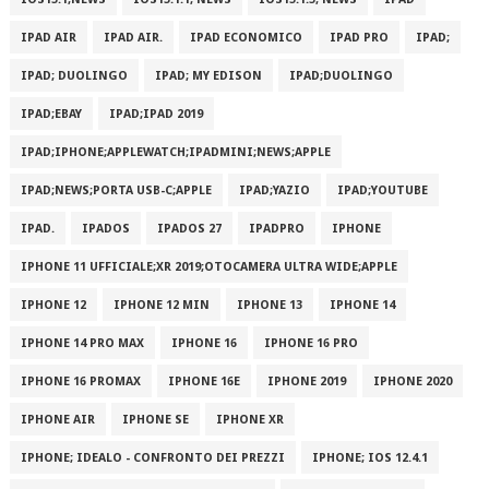
IPAD AIR
IPAD AIR.
IPAD ECONOMICO
IPAD PRO
IPAD;
IPAD; DUOLINGO
IPAD; MY EDISON
IPAD;DUOLINGO
IPAD;EBAY
IPAD;IPAD 2019
IPAD;IPHONE;APPLEWATCH;IPADMINI;NEWS;APPLE
IPAD;NEWS;PORTA USB-C;APPLE
IPAD;YAZIO
IPAD;YOUTUBE
IPAD.
IPADOS
IPADOS 27
IPADPRO
IPHONE
IPHONE 11 UFFICIALE;XR 2019;OTOCAMERA ULTRA WIDE;APPLE
IPHONE 12
IPHONE 12 MIN
IPHONE 13
IPHONE 14
IPHONE 14 PRO MAX
IPHONE 16
IPHONE 16 PRO
IPHONE 16 PROMAX
IPHONE 16E
IPHONE 2019
IPHONE 2020
IPHONE AIR
IPHONE SE
IPHONE XR
IPHONE; IDEALO - CONFRONTO DEI PREZZI
IPHONE; IOS 12.4.1