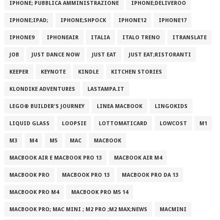
IPHONE; PUBBLICA AMMINISTRAZIONE
IPHONE;DELIVEROO
IPHONE;IPAD;
IPHONE;SHPOCK
IPHONE12
IPHONE17
IPHONE9
IPHONEAIR
ITALIA
ITALO TRENO
ITRANSLATE
JOB
JUST DANCE NOW
JUST EAT
JUST EAT;RISTORANTI
KEEPER
KEYNOTE
KINDLE
KITCHEN STORIES
KLONDIKE ADVENTURES
LASTAMPA.IT
LEGO® BUILDER'S JOURNEY
LINEA MACBOOK
LINGOKIDS
LIQUID GLASS
LOOPSIE
LOTTOMATICARD
LOWCOST
M1
M3
M4
M5
MAC
MACBOOK
MACBOOK AIR E MACBOOK PRO 13
MACBOOK AIR M4
MACBOOK PRO
MACBOOK PRO 13
MACBOOK PRO DA 13
MACBOOK PRO M4
MACBOOK PRO M5 14
MACBOOK PRO; MAC MINI ; M2 PRO ;M2 MAX;NEWS
MACMINI