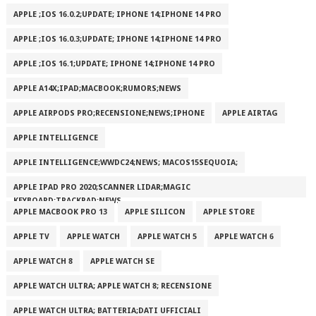
APPLE ;IOS 16.0.2;UPDATE; IPHONE 14;IPHONE 14 PRO
APPLE ;IOS 16.0.3;UPDATE; IPHONE 14;IPHONE 14 PRO
APPLE ;IOS 16.1;UPDATE; IPHONE 14;IPHONE 14 PRO
APPLE A14X;IPAD;MACBOOK;RUMORS;NEWS
APPLE AIRPODS PRO;RECENSIONE;NEWS;IPHONE
APPLE AIRTAG
APPLE INTELLIGENCE
APPLE INTELLIGENCE;WWDC24;NEWS; MACOS15SEQUOIA;
APPLE IPAD PRO 2020;SCANNER LIDAR;MAGIC
KEYBOARD;TRACKPAD;NEWS
APPLE MACBOOK PRO 13
APPLE SILICON
APPLE STORE
APPLE TV
APPLE WATCH
APPLE WATCH 5
APPLE WATCH 6
APPLE WATCH 8
APPLE WATCH SE
APPLE WATCH ULTRA; APPLE WATCH 8; RECENSIONE
APPLE WATCH ULTRA; BATTERIA;DATI UFFICIALI