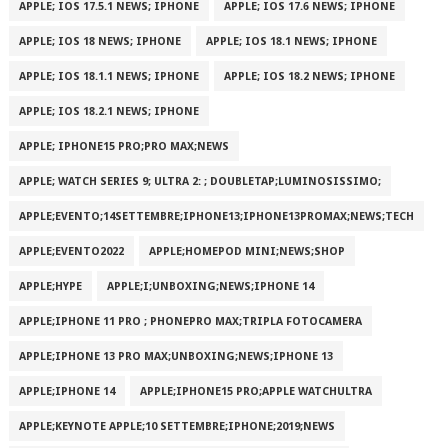
APPLE; IOS 17.5.1 NEWS; IPHONE
APPLE; IOS 17.6 NEWS; IPHONE
APPLE; IOS 18 NEWS; IPHONE
APPLE; IOS 18.1 NEWS; IPHONE
APPLE; IOS 18.1.1 NEWS; IPHONE
APPLE; IOS 18.2 NEWS; IPHONE
APPLE; IOS 18.2.1 NEWS; IPHONE
APPLE; IPHONE15 PRO;PRO MAX;NEWS
APPLE; WATCH SERIES 9; ULTRA 2: ; DOUBLETAP;LUMINOSISSIMO;
APPLE;EVENTO;14SETTEMBRE;IPHONE13;IPHONE13PROMAX;NEWS;TECH
APPLE;EVENTO2022
APPLE;HOMEPOD MINI;NEWS;SHOP
APPLE;HYPE
APPLE;I;UNBOXING;NEWS;IPHONE 14
APPLE;IPHONE 11 PRO ; PHONEPRO MAX;TRIPLA FOTOCAMERA
APPLE;IPHONE 13 PRO MAX;UNBOXING;NEWS;IPHONE 13
APPLE;IPHONE 14
APPLE;IPHONE15 PRO;APPLE WATCHULTRA
APPLE;KEYNOTE APPLE;10 SETTEMBRE;IPHONE;2019;NEWS