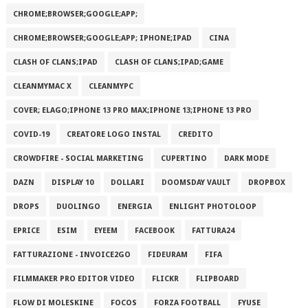
CHROME;BROWSER;GOOGLE;APP;
CHROME;BROWSER;GOOGLE;APP; IPHONE;IPAD
CINA
CLASH OF CLANS;IPAD
CLASH OF CLANS;IPAD;GAME
CLEANMYMAC X
CLEANMYPC
COVER; ELAGO;IPHONE 13 PRO MAX;IPHONE 13;IPHONE 13 PRO
COVID-19
CREATORE LOGO INSTAL
CREDITO
CROWDFIRE - SOCIAL MARKETING
CUPERTINO
DARK MODE
DAZN
DISPLAY 10
DOLLARI
DOOMSDAY VAULT
DROPBOX
DROPS
DUOLINGO
ENERGIA
ENLIGHT PHOTOLOOP
EPRICE
ESIM
EYEEM
FACEBOOK
FATTURA24
FATTURAZIONE - INVOICE2GO
FIDEURAM
FIFA
FILMMAKER PRO EDITOR VIDEO
FLICKR
FLIPBOARD
FLOW DI MOLESKINE
FOCOS
FORZA FOOTBALL
FYUSE