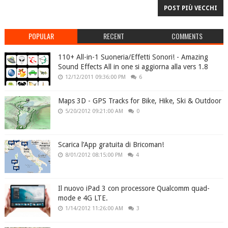
POST PIÙ VECCHI
POPULAR
RECENT
COMMENTS
110+ All-in-1 Suoneria/Effetti Sonori! - Amazing
Sound Effects All in one si aggiorna alla vers 1.8
12/12/2011 09:36:00 PM
6
Maps 3D - GPS Tracks for Bike, Hike, Ski & Outdoor
5/20/2012 09:21:00 AM
0
Scarica l’App gratuita di Bricoman!
8/01/2012 08:15:00 PM
4
Il nuovo iPad 3 con processore Qualcomm quad-
mode e 4G LTE.
1/14/2012 11:26:00 AM
3