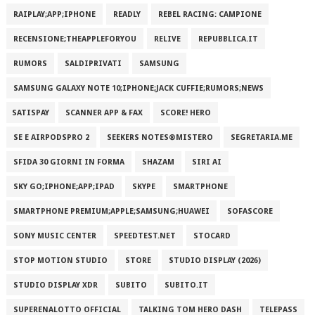
RAIPLAY;APP;IPHONE
READLY
REBEL RACING: CAMPIONE
RECENSIONE;THEAPPLEFORYOU
RELIVE
REPUBBLICA.IT
RUMORS
SALDIPRIVATI
SAMSUNG
SAMSUNG GALAXY NOTE 10;IPHONE;JACK CUFFIE;RUMORS;NEWS
SATISPAY
SCANNER APP & FAX
SCORE! HERO
SE E AIRPODSPRO 2
SEEKERS NOTES®MISTERO
SEGRETARIA.ME
SFIDA 30 GIORNI IN FORMA
SHAZAM
SIRI AI
SKY GO;IPHONE;APP;IPAD
SKYPE
SMARTPHONE
SMARTPHONE PREMIUM;APPLE;SAMSUNG;HUAWEI
SOFASCORE
SONY MUSIC CENTER
SPEEDTEST.NET
STOCARD
STOP MOTION STUDIO
STORE
STUDIO DISPLAY (2026)
STUDIO DISPLAY XDR
SUBITO
SUBITO.IT
SUPERENALOTTO OFFICIAL
TALKING TOM HERO DASH
TELEPASS