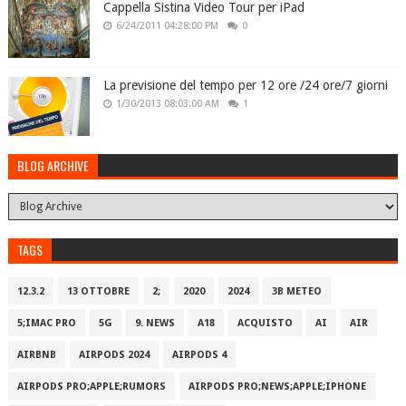
Cappella Sistina Video Tour per iPad
6/24/2011 04:28:00 PM
0
La previsione del tempo per 12 ore /24 ore/7 giorni
1/30/2013 08:03:00 AM
1
BLOG ARCHIVE
TAGS
12.3.2
13 OTTOBRE
2;
2020
2024
3B METEO
5;IMAC PRO
5G
9. NEWS
A18
ACQUISTO
AI
AIR
AIRBNB
AIRPODS 2024
AIRPODS 4
AIRPODS PRO;APPLE;RUMORS
AIRPODS PRO;NEWS;APPLE;IPHONE