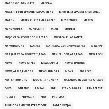
MACOS GOLDEN GATE
MACPAW
MAGSAFE PER IPHONE 12;MAC MINI
MARVEL SFIDA DEI CAMPIONI
MATE X
MERRY CHRISTMAS;APPLE
MESSENGER
METEO
MINDNODE 6
MINECRAFT
MINI
MODEM
MOJO CREA STORIE CON TESTO
MUSICA RILASSANTE
MY VODAFONE
NATALE
NATALE;AUGURI;NEWS;APPLE
NBA APP
NBA JAM BY EA SPORTS™;IPAD
NEN;IPHONE;APP;IPAD
NEW;TECH
NEWS
NEWS APPLE
NEWS; APPLE
NEWS; IPHONE
NEWS;APPLE;IMAC 21
NEWS;RUMORS
NEWS.
NO LIKE
NOTCH;RUMORS
NUOVI IPHONE 17
OCEANHORN 2;APPLE ARCADE
OLED
ONLINE
PAYPAL
PDF
PIANO & BASS
PINTEREST
POCKET
PRIVALIA
PRO
PRO MAX
PUBBLICA AMMINISTRAZIONE
RADIO DEEJAY