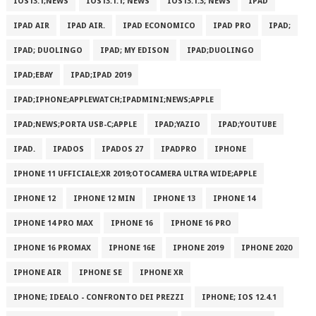
IOS13.1;NEWS
IOS13.1.1; NEWS
IOS13.1.3; NEWS
IPAD
IPAD AIR
IPAD AIR.
IPAD ECONOMICO
IPAD PRO
IPAD;
IPAD; DUOLINGO
IPAD; MY EDISON
IPAD;DUOLINGO
IPAD;EBAY
IPAD;IPAD 2019
IPAD;IPHONE;APPLEWATCH;IPADMINI;NEWS;APPLE
IPAD;NEWS;PORTA USB-C;APPLE
IPAD;YAZIO
IPAD;YOUTUBE
IPAD.
IPADOS
IPADOS 27
IPADPRO
IPHONE
IPHONE 11 UFFICIALE;XR 2019;OTOCAMERA ULTRA WIDE;APPLE
IPHONE 12
IPHONE 12 MIN
IPHONE 13
IPHONE 14
IPHONE 14 PRO MAX
IPHONE 16
IPHONE 16 PRO
IPHONE 16 PROMAX
IPHONE 16E
IPHONE 2019
IPHONE 2020
IPHONE AIR
IPHONE SE
IPHONE XR
IPHONE; IDEALO - CONFRONTO DEI PREZZI
IPHONE; IOS 12.4.1