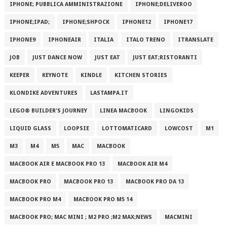
IPHONE; PUBBLICA AMMINISTRAZIONE
IPHONE;DELIVEROO
IPHONE;IPAD;
IPHONE;SHPOCK
IPHONE12
IPHONE17
IPHONE9
IPHONEAIR
ITALIA
ITALO TRENO
ITRANSLATE
JOB
JUST DANCE NOW
JUST EAT
JUST EAT;RISTORANTI
KEEPER
KEYNOTE
KINDLE
KITCHEN STORIES
KLONDIKE ADVENTURES
LASTAMPA.IT
LEGO® BUILDER'S JOURNEY
LINEA MACBOOK
LINGOKIDS
LIQUID GLASS
LOOPSIE
LOTTOMATICARD
LOWCOST
M1
M3
M4
M5
MAC
MACBOOK
MACBOOK AIR E MACBOOK PRO 13
MACBOOK AIR M4
MACBOOK PRO
MACBOOK PRO 13
MACBOOK PRO DA 13
MACBOOK PRO M4
MACBOOK PRO M5 14
MACBOOK PRO; MAC MINI ; M2 PRO ;M2 MAX;NEWS
MACMINI