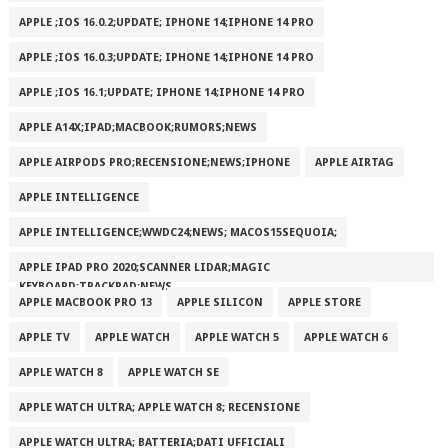
APPLE ;IOS 16.0.2;UPDATE; IPHONE 14;IPHONE 14 PRO
APPLE ;IOS 16.0.3;UPDATE; IPHONE 14;IPHONE 14 PRO
APPLE ;IOS 16.1;UPDATE; IPHONE 14;IPHONE 14 PRO
APPLE A14X;IPAD;MACBOOK;RUMORS;NEWS
APPLE AIRPODS PRO;RECENSIONE;NEWS;IPHONE
APPLE AIRTAG
APPLE INTELLIGENCE
APPLE INTELLIGENCE;WWDC24;NEWS; MACOS15SEQUOIA;
APPLE IPAD PRO 2020;SCANNER LIDAR;MAGIC
KEYBOARD;TRACKPAD;NEWS
APPLE MACBOOK PRO 13
APPLE SILICON
APPLE STORE
APPLE TV
APPLE WATCH
APPLE WATCH 5
APPLE WATCH 6
APPLE WATCH 8
APPLE WATCH SE
APPLE WATCH ULTRA; APPLE WATCH 8; RECENSIONE
APPLE WATCH ULTRA; BATTERIA;DATI UFFICIALI