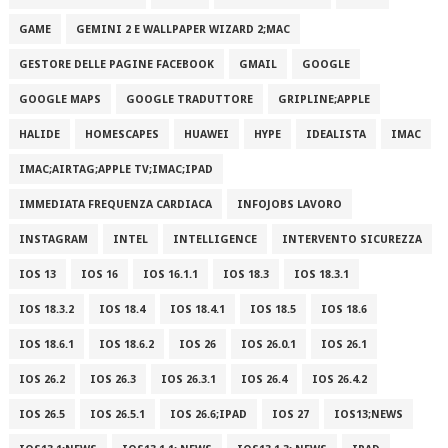
GAME
GEMINI 2 E WALLPAPER WIZARD 2;MAC
GESTORE DELLE PAGINE FACEBOOK
GMAIL
GOOGLE
GOOGLE MAPS
GOOGLE TRADUTTORE
GRIPLINE;APPLE
HALIDE
HOMESCAPES
HUAWEI
HYPE
IDEALISTA
IMAC
IMAC;AIRTAG;APPLE TV;IMAC;IPAD
IMMEDIATA FREQUENZA CARDIACA
INFOJOBS LAVORO
INSTAGRAM
INTEL
INTELLIGENCE
INTERVENTO SICUREZZA
IOS 13
IOS 16
IOS 16.1.1
IOS 18.3
IOS 18.3.1
IOS 18.3.2
IOS 18.4
IOS 18.4.1
IOS 18.5
IOS 18.6
IOS 18.6.1
IOS 18.6.2
IOS 26
IOS 26.0.1
IOS 26.1
IOS 26.2
IOS 26.3
IOS 26.3.1
IOS 26.4
IOS 26.4.2
IOS 26.5
IOS 26.5.1
IOS 26.6;IPAD
IOS 27
IOS13;NEWS