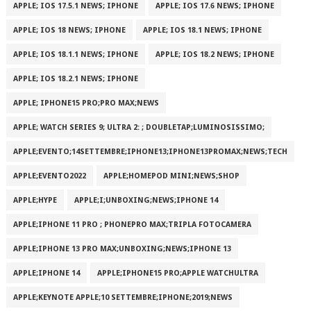
APPLE; IOS 17.5.1 NEWS; IPHONE
APPLE; IOS 17.6 NEWS; IPHONE
APPLE; IOS 18 NEWS; IPHONE
APPLE; IOS 18.1 NEWS; IPHONE
APPLE; IOS 18.1.1 NEWS; IPHONE
APPLE; IOS 18.2 NEWS; IPHONE
APPLE; IOS 18.2.1 NEWS; IPHONE
APPLE; IPHONE15 PRO;PRO MAX;NEWS
APPLE; WATCH SERIES 9; ULTRA 2: ; DOUBLETAP;LUMINOSISSIMO;
APPLE;EVENTO;14SETTEMBRE;IPHONE13;IPHONE13PROMAX;NEWS;TECH
APPLE;EVENTO2022
APPLE;HOMEPOD MINI;NEWS;SHOP
APPLE;HYPE
APPLE;I;UNBOXING;NEWS;IPHONE 14
APPLE;IPHONE 11 PRO ; PHONEPRO MAX;TRIPLA FOTOCAMERA
APPLE;IPHONE 13 PRO MAX;UNBOXING;NEWS;IPHONE 13
APPLE;IPHONE 14
APPLE;IPHONE15 PRO;APPLE WATCHULTRA
APPLE;KEYNOTE APPLE;10 SETTEMBRE;IPHONE;2019;NEWS