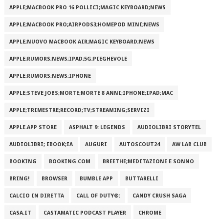
APPLE;MACBOOK PRO 16 POLLICI;MAGIC KEYBOARD;NEWS
APPLE;MACBOOK PRO;AIRPODS3;HOMEPOD MINI;NEWS
APPLE;NUOVO MACBOOK AIR;MAGIC KEYBOARD;NEWS
APPLE;RUMORS;NEWS;IPAD;5G;PIEGHEVOLE
APPLE;RUMORS;NEWS;IPHONE
APPLE;STEVE JOBS;MORTE;MORTE 8 ANNI;IPHONE;IPAD;MAC
APPLE;TRIMESTRE;RECORD;TV;STREAMING;SERVIZI
APPLE.APP STORE
ASPHALT 9: LEGENDS
AUDIOLIBRI STORYTEL
AUDIOLIBRI; EBOOK;IA
AUGURI
AUTOSCOUT24
AW LAB CLUB
BOOKING
BOOKING.COM
BREETHE;MEDITAZIONE E SONNO
BRING!
BROWSER
BUMBLE APP
BUTTARELLI
CALCIO IN DIRETTA
CALL OF DUTY®:
CANDY CRUSH SAGA
CASA.IT
CASTAMATIC PODCAST PLAYER
CHROME