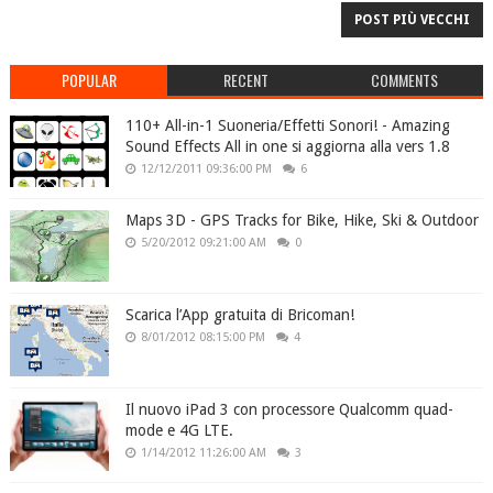
POST PIÙ VECCHI
POPULAR
RECENT
COMMENTS
110+ All-in-1 Suoneria/Effetti Sonori! - Amazing
Sound Effects All in one si aggiorna alla vers 1.8
12/12/2011 09:36:00 PM
6
Maps 3D - GPS Tracks for Bike, Hike, Ski & Outdoor
5/20/2012 09:21:00 AM
0
Scarica l’App gratuita di Bricoman!
8/01/2012 08:15:00 PM
4
Il nuovo iPad 3 con processore Qualcomm quad-
mode e 4G LTE.
1/14/2012 11:26:00 AM
3