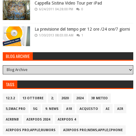
Cappella Sistina Video Tour per iPad
6/24/2011 04:28:00 PM
0
La previsione del tempo per 12 ore /24 ore/7 giorni
1/30/2013 08:03:00 AM
1
BLOG ARCHIVE
TAGS
12.3.2
13 OTTOBRE
2;
2020
2024
3B METEO
5;IMAC PRO
5G
9. NEWS
A18
ACQUISTO
AI
AIR
AIRBNB
AIRPODS 2024
AIRPODS 4
AIRPODS PRO;APPLE;RUMORS
AIRPODS PRO;NEWS;APPLE;IPHONE