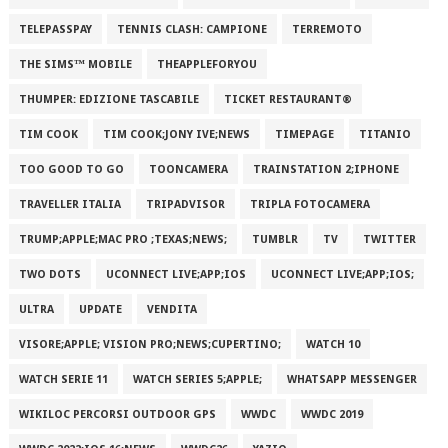
TELEPASSPAY
TENNIS CLASH: CAMPIONE
TERREMOTO
THE SIMS™ MOBILE
THEAPPLEFORYOU
THUMPER: EDIZIONE TASCABILE
TICKET RESTAURANT®
TIM COOK
TIM COOK;JONY IVE;NEWS
TIMEPAGE
TITANIO
TOO GOOD TO GO
TOONCAMERA
TRAINSTATION 2;IPHONE
TRAVELLER ITALIA
TRIPADVISOR
TRIPLA FOTOCAMERA
TRUMP;APPLE;MAC PRO ;TEXAS;NEWS;
TUMBLR
TV
TWITTER
TWO DOTS
UCONNECT LIVE;APP;IOS
UCONNECT LIVE;APP;IOS;
ULTRA
UPDATE
VENDITA
VISORE;APPLE; VISION PRO;NEWS;CUPERTINO;
WATCH 10
WATCH SERIE 11
WATCH SERIES 5;APPLE;
WHATSAPP MESSENGER
WIKILOC PERCORSI OUTDOOR GPS
WWDC
WWDC 2019