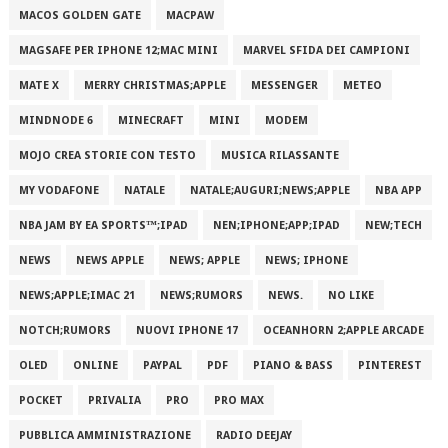
MACOS GOLDEN GATE
MACPAW
MAGSAFE PER IPHONE 12;MAC MINI
MARVEL SFIDA DEI CAMPIONI
MATE X
MERRY CHRISTMAS;APPLE
MESSENGER
METEO
MINDNODE 6
MINECRAFT
MINI
MODEM
MOJO CREA STORIE CON TESTO
MUSICA RILASSANTE
MY VODAFONE
NATALE
NATALE;AUGURI;NEWS;APPLE
NBA APP
NBA JAM BY EA SPORTS™;IPAD
NEN;IPHONE;APP;IPAD
NEW;TECH
NEWS
NEWS APPLE
NEWS; APPLE
NEWS; IPHONE
NEWS;APPLE;IMAC 21
NEWS;RUMORS
NEWS.
NO LIKE
NOTCH;RUMORS
NUOVI IPHONE 17
OCEANHORN 2;APPLE ARCADE
OLED
ONLINE
PAYPAL
PDF
PIANO & BASS
PINTEREST
POCKET
PRIVALIA
PRO
PRO MAX
PUBBLICA AMMINISTRAZIONE
RADIO DEEJAY