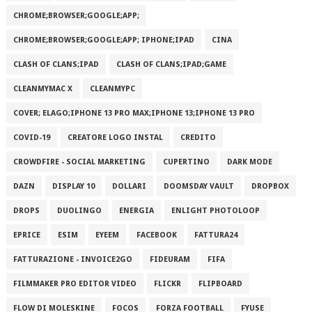
CHROME;BROWSER;GOOGLE;APP;
CHROME;BROWSER;GOOGLE;APP; IPHONE;IPAD
CINA
CLASH OF CLANS;IPAD
CLASH OF CLANS;IPAD;GAME
CLEANMYMAC X
CLEANMYPC
COVER; ELAGO;IPHONE 13 PRO MAX;IPHONE 13;IPHONE 13 PRO
COVID-19
CREATORE LOGO INSTAL
CREDITO
CROWDFIRE - SOCIAL MARKETING
CUPERTINO
DARK MODE
DAZN
DISPLAY 10
DOLLARI
DOOMSDAY VAULT
DROPBOX
DROPS
DUOLINGO
ENERGIA
ENLIGHT PHOTOLOOP
EPRICE
ESIM
EYEEM
FACEBOOK
FATTURA24
FATTURAZIONE - INVOICE2GO
FIDEURAM
FIFA
FILMMAKER PRO EDITOR VIDEO
FLICKR
FLIPBOARD
FLOW DI MOLESKINE
FOCOS
FORZA FOOTBALL
FYUSE