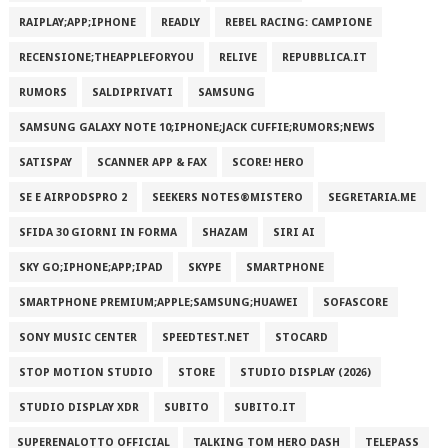
RAIPLAY;APP;IPHONE
READLY
REBEL RACING: CAMPIONE
RECENSIONE;THEAPPLEFORYOU
RELIVE
REPUBBLICA.IT
RUMORS
SALDIPRIVATI
SAMSUNG
SAMSUNG GALAXY NOTE 10;IPHONE;JACK CUFFIE;RUMORS;NEWS
SATISPAY
SCANNER APP & FAX
SCORE! HERO
SE E AIRPODSPRO 2
SEEKERS NOTES®MISTERO
SEGRETARIA.ME
SFIDA 30 GIORNI IN FORMA
SHAZAM
SIRI AI
SKY GO;IPHONE;APP;IPAD
SKYPE
SMARTPHONE
SMARTPHONE PREMIUM;APPLE;SAMSUNG;HUAWEI
SOFASCORE
SONY MUSIC CENTER
SPEEDTEST.NET
STOCARD
STOP MOTION STUDIO
STORE
STUDIO DISPLAY (2026)
STUDIO DISPLAY XDR
SUBITO
SUBITO.IT
SUPERENALOTTO OFFICIAL
TALKING TOM HERO DASH
TELEPASS