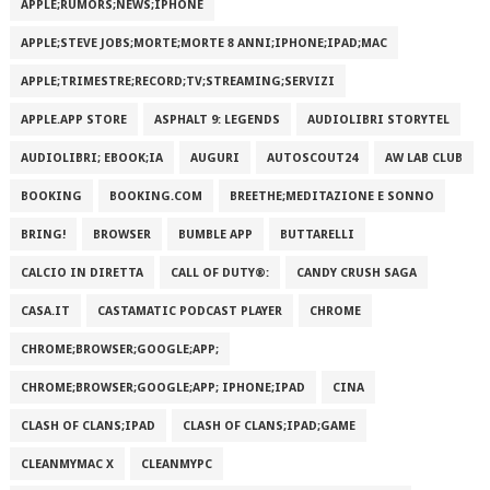
APPLE;RUMORS;NEWS;IPHONE
APPLE;STEVE JOBS;MORTE;MORTE 8 ANNI;IPHONE;IPAD;MAC
APPLE;TRIMESTRE;RECORD;TV;STREAMING;SERVIZI
APPLE.APP STORE
ASPHALT 9: LEGENDS
AUDIOLIBRI STORYTEL
AUDIOLIBRI; EBOOK;IA
AUGURI
AUTOSCOUT24
AW LAB CLUB
BOOKING
BOOKING.COM
BREETHE;MEDITAZIONE E SONNO
BRING!
BROWSER
BUMBLE APP
BUTTARELLI
CALCIO IN DIRETTA
CALL OF DUTY®:
CANDY CRUSH SAGA
CASA.IT
CASTAMATIC PODCAST PLAYER
CHROME
CHROME;BROWSER;GOOGLE;APP;
CHROME;BROWSER;GOOGLE;APP; IPHONE;IPAD
CINA
CLASH OF CLANS;IPAD
CLASH OF CLANS;IPAD;GAME
CLEANMYMAC X
CLEANMYPC