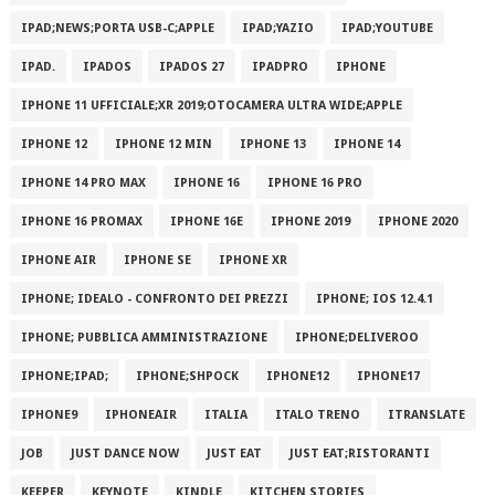
IPAD;NEWS;PORTA USB-C;APPLE
IPAD;YAZIO
IPAD;YOUTUBE
IPAD.
IPADOS
IPADOS 27
IPADPRO
IPHONE
IPHONE 11 UFFICIALE;XR 2019;OTOCAMERA ULTRA WIDE;APPLE
IPHONE 12
IPHONE 12 MIN
IPHONE 13
IPHONE 14
IPHONE 14 PRO MAX
IPHONE 16
IPHONE 16 PRO
IPHONE 16 PROMAX
IPHONE 16E
IPHONE 2019
IPHONE 2020
IPHONE AIR
IPHONE SE
IPHONE XR
IPHONE; IDEALO - CONFRONTO DEI PREZZI
IPHONE; IOS 12.4.1
IPHONE; PUBBLICA AMMINISTRAZIONE
IPHONE;DELIVEROO
IPHONE;IPAD;
IPHONE;SHPOCK
IPHONE12
IPHONE17
IPHONE9
IPHONEAIR
ITALIA
ITALO TRENO
ITRANSLATE
JOB
JUST DANCE NOW
JUST EAT
JUST EAT;RISTORANTI
KEEPER
KEYNOTE
KINDLE
KITCHEN STORIES