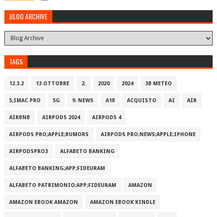
BLOG ARCHIVE
TAGS
12.3.2
13 OTTOBRE
2;
2020
2024
3B METEO
5;IMAC PRO
5G
9. NEWS
A18
ACQUISTO
AI
AIR
AIRBNB
AIRPODS 2024
AIRPODS 4
AIRPODS PRO;APPLE;RUMORS
AIRPODS PRO;NEWS;APPLE;IPHONE
AIRPODSPRO3
ALFABETO BANKING
ALFABETO BANKING;APP;FIDEURAM
ALFABETO PATRIMONI‪O‬;APP;FIDEURAM
AMAZON
AMAZON EBOOK AMAZON
AMAZON EBOOK KINDLE