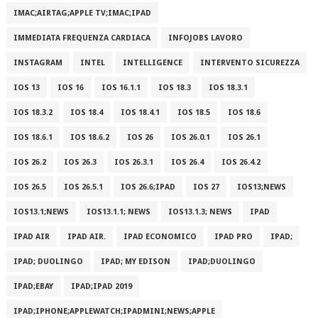
IMAC;AIRTAG;APPLE TV;IMAC;IPAD
IMMEDIATA FREQUENZA CARDIACA
INFOJOBS LAVORO
INSTAGRAM
INTEL
INTELLIGENCE
INTERVENTO SICUREZZA
IOS 13
IOS 16
IOS 16.1.1
IOS 18.3
IOS 18.3.1
IOS 18.3.2
IOS 18.4
IOS 18.4.1
IOS 18.5
IOS 18.6
IOS 18.6.1
IOS 18.6.2
IOS 26
IOS 26.0.1
IOS 26.1
IOS 26.2
IOS 26.3
IOS 26.3.1
IOS 26.4
IOS 26.4.2
IOS 26.5
IOS 26.5.1
IOS 26.6;IPAD
IOS 27
IOS13;NEWS
IOS13.1;NEWS
IOS13.1.1; NEWS
IOS13.1.3; NEWS
IPAD
IPAD AIR
IPAD AIR.
IPAD ECONOMICO
IPAD PRO
IPAD;
IPAD; DUOLINGO
IPAD; MY EDISON
IPAD;DUOLINGO
IPAD;EBAY
IPAD;IPAD 2019
IPAD;IPHONE;APPLEWATCH;IPADMINI;NEWS;APPLE