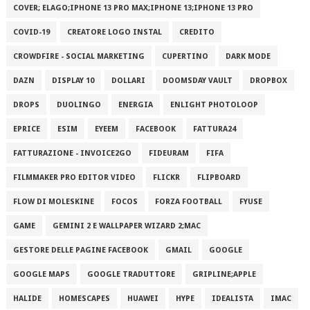
COVER; ELAGO;IPHONE 13 PRO MAX;IPHONE 13;IPHONE 13 PRO
COVID-19
CREATORE LOGO INSTAL
CREDITO
CROWDFIRE - SOCIAL MARKETING
CUPERTINO
DARK MODE
DAZN
DISPLAY 10
DOLLARI
DOOMSDAY VAULT
DROPBOX
DROPS
DUOLINGO
ENERGIA
ENLIGHT PHOTOLOOP
EPRICE
ESIM
EYEEM
FACEBOOK
FATTURA24
FATTURAZIONE - INVOICE2GO
FIDEURAM
FIFA
FILMMAKER PRO EDITOR VIDEO
FLICKR
FLIPBOARD
FLOW DI MOLESKINE
FOCOS
FORZA FOOTBALL
FYUSE
GAME
GEMINI 2 E WALLPAPER WIZARD 2;MAC
GESTORE DELLE PAGINE FACEBOOK
GMAIL
GOOGLE
GOOGLE MAPS
GOOGLE TRADUTTORE
GRIPLINE;APPLE
HALIDE
HOMESCAPES
HUAWEI
HYPE
IDEALISTA
IMAC