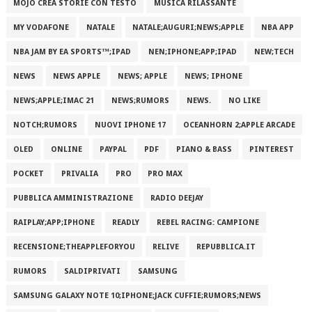
MOJO CREA STORIE CON TESTO
MUSICA RILASSANTE
MY VODAFONE
NATALE
NATALE;AUGURI;NEWS;APPLE
NBA APP
NBA JAM BY EA SPORTS™;IPAD
NEN;IPHONE;APP;IPAD
NEW;TECH
NEWS
NEWS APPLE
NEWS; APPLE
NEWS; IPHONE
NEWS;APPLE;IMAC 21
NEWS;RUMORS
NEWS.
NO LIKE
NOTCH;RUMORS
NUOVI IPHONE 17
OCEANHORN 2;APPLE ARCADE
OLED
ONLINE
PAYPAL
PDF
PIANO & BASS
PINTEREST
POCKET
PRIVALIA
PRO
PRO MAX
PUBBLICA AMMINISTRAZIONE
RADIO DEEJAY
RAIPLAY;APP;IPHONE
READLY
REBEL RACING: CAMPIONE
RECENSIONE;THEAPPLEFORYOU
RELIVE
REPUBBLICA.IT
RUMORS
SALDIPRIVATI
SAMSUNG
SAMSUNG GALAXY NOTE 10;IPHONE;JACK CUFFIE;RUMORS;NEWS