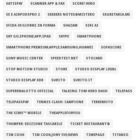
SATISPAY
SCANNER APP & FAX
SCORE! HERO
SE E AIRPODSPRO 2
SEEKERS NOTES®MISTERO
SEGRETARIA.ME
SFIDA 30 GIORNI IN FORMA
SHAZAM
SIRI AI
SKY GO;IPHONE;APP;IPAD
SKYPE
SMARTPHONE
SMARTPHONE PREMIUM;APPLE;SAMSUNG;HUAWEI
SOFASCORE
SONY MUSIC CENTER
SPEEDTEST.NET
STOCARD
STOP MOTION STUDIO
STORE
STUDIO DISPLAY (2026)
STUDIO DISPLAY XDR
SUBITO
SUBITO.IT
SUPERENALOTTO OFFICIAL
TALKING TOM HERO DASH
TELEPASS
TELEPASSPAY
TENNIS CLASH: CAMPIONE
TERREMOTO
THE SIMS™ MOBILE
THEAPPLEFORYOU
THUMPER: EDIZIONE TASCABILE
TICKET RESTAURANT®
TIM COOK
TIM COOK;JONY IVE;NEWS
TIMEPAGE
TITANIO