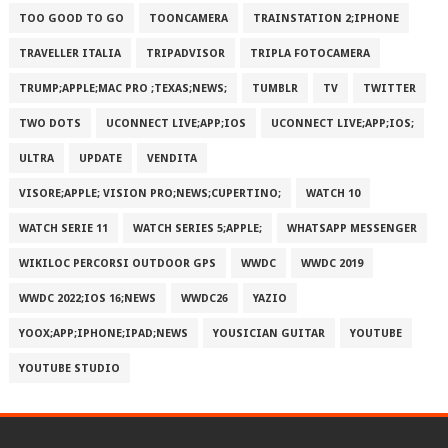
TOO GOOD TO GO
TOONCAMERA
TRAINSTATION 2;IPHONE
TRAVELLER ITALIA
TRIPADVISOR
TRIPLA FOTOCAMERA
TRUMP;APPLE;MAC PRO ;TEXAS;NEWS;
TUMBLR
TV
TWITTER
TWO DOTS
UCONNECT LIVE;APP;IOS
UCONNECT LIVE;APP;IOS;
ULTRA
UPDATE
VENDITA
VISORE;APPLE; VISION PRO;NEWS;CUPERTINO;
WATCH 10
WATCH SERIE 11
WATCH SERIES 5;APPLE;
WHATSAPP MESSENGER
WIKILOC PERCORSI OUTDOOR GPS
WWDC
WWDC 2019
WWDC 2022;IOS 16;NEWS
WWDC26
YAZIO
YOOX;APP;IPHONE;IPAD;NEWS
YOUSICIAN GUITAR
YOUTUBE
YOUTUBE STUDIO