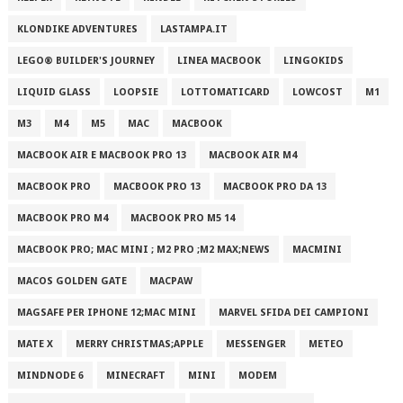
KLONDIKE ADVENTURES
LASTAMPA.IT
LEGO® BUILDER'S JOURNEY
LINEA MACBOOK
LINGOKIDS
LIQUID GLASS
LOOPSIE
LOTTOMATICARD
LOWCOST
M1
M3
M4
M5
MAC
MACBOOK
MACBOOK AIR E MACBOOK PRO 13
MACBOOK AIR M4
MACBOOK PRO
MACBOOK PRO 13
MACBOOK PRO DA 13
MACBOOK PRO M4
MACBOOK PRO M5 14
MACBOOK PRO; MAC MINI ; M2 PRO ;M2 MAX;NEWS
MACMINI
MACOS GOLDEN GATE
MACPAW
MAGSAFE PER IPHONE 12;MAC MINI
MARVEL SFIDA DEI CAMPIONI
MATE X
MERRY CHRISTMAS;APPLE
MESSENGER
METEO
MINDNODE 6
MINECRAFT
MINI
MODEM