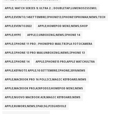
APPLE; WATCH SERIES 9; ULTRA 2: ; DOUBLETAP;LUMINOSISSIMO;
APPLE;EVENTO;14SETTEMBRE;IPHONE13;IPHONE13PROMAX;NEWS;TECH
APPLE;EVENTO2022
APPLE;HOMEPOD MINI;NEWS;SHOP
APPLE;HYPE
APPLE;I;UNBOXING;NEWS;IPHONE 14
APPLE;IPHONE 11 PRO ; PHONEPRO MAX;TRIPLA FOTOCAMERA
APPLE;IPHONE 13 PRO MAX;UNBOXING;NEWS;IPHONE 13
APPLE;IPHONE 14
APPLE;IPHONE15 PRO;APPLE WATCHULTRA
APPLE;KEYNOTE APPLE;10 SETTEMBRE;IPHONE;2019;NEWS
APPLE;MACBOOK PRO 16 POLLICI;MAGIC KEYBOARD;NEWS
APPLE;MACBOOK PRO;AIRPODS3;HOMEPOD MINI;NEWS
APPLE;NUOVO MACBOOK AIR;MAGIC KEYBOARD;NEWS
APPLE;RUMORS;NEWS;IPAD;5G;PIEGHEVOLE