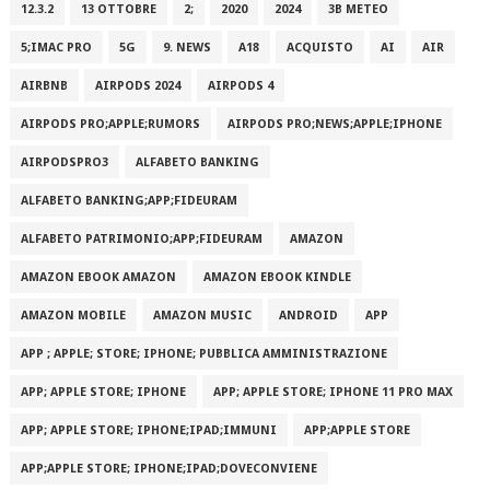
12.3.2
13 OTTOBRE
2;
2020
2024
3B METEO
5;IMAC PRO
5G
9. NEWS
A18
ACQUISTO
AI
AIR
AIRBNB
AIRPODS 2024
AIRPODS 4
AIRPODS PRO;APPLE;RUMORS
AIRPODS PRO;NEWS;APPLE;IPHONE
AIRPODSPRO3
ALFABETO BANKING
ALFABETO BANKING;APP;FIDEURAM
ALFABETO PATRIMONI‪O‬;APP;FIDEURAM
AMAZON
AMAZON EBOOK AMAZON
AMAZON EBOOK KINDLE
AMAZON MOBILE
AMAZON MUSIC
ANDROID
APP
APP ; APPLE; STORE; IPHONE; PUBBLICA AMMINISTRAZIONE
APP; APPLE STORE; IPHONE
APP; APPLE STORE; IPHONE 11 PRO MAX
APP; APPLE STORE; IPHONE;IPAD;IMMUNI
APP;APPLE STORE
APP;APPLE STORE; IPHONE;IPAD;DOVECONVIENE