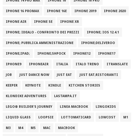
IPHONE 14 PRO MAX
IPHONE 16
IPHONE 16 PRO
IPHONE 16 PROMAX
IPHONE 16E
IPHONE 2019
IPHONE 2020
IPHONE AIR
IPHONE SE
IPHONE XR
IPHONE; IDEALO - CONFRONTO DEI PREZZI
IPHONE; IOS 12.4.1
IPHONE; PUBBLICA AMMINISTRAZIONE
IPHONE;DELIVEROO
IPHONE;IPAD;
IPHONE;SHPOCK
IPHONE12
IPHONE17
IPHONE9
IPHONEAIR
ITALIA
ITALO TRENO
ITRANSLATE
JOB
JUST DANCE NOW
JUST EAT
JUST EAT;RISTORANTI
KEEPER
KEYNOTE
KINDLE
KITCHEN STORIES
KLONDIKE ADVENTURES
LASTAMPA.IT
LEGO® BUILDER'S JOURNEY
LINEA MACBOOK
LINGOKIDS
LIQUID GLASS
LOOPSIE
LOTTOMATICARD
LOWCOST
M1
M3
M4
M5
MAC
MACBOOK