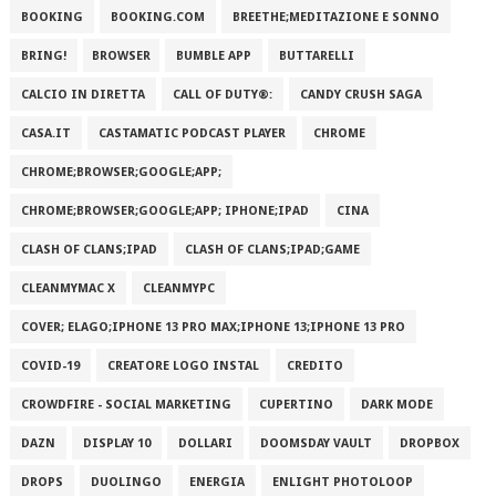
BOOKING
BOOKING.COM
BREETHE;MEDITAZIONE E SONNO
BRING!
BROWSER
BUMBLE APP
BUTTARELLI
CALCIO IN DIRETTA
CALL OF DUTY®:
CANDY CRUSH SAGA
CASA.IT
CASTAMATIC PODCAST PLAYER
CHROME
CHROME;BROWSER;GOOGLE;APP;
CHROME;BROWSER;GOOGLE;APP; IPHONE;IPAD
CINA
CLASH OF CLANS;IPAD
CLASH OF CLANS;IPAD;GAME
CLEANMYMAC X
CLEANMYPC
COVER; ELAGO;IPHONE 13 PRO MAX;IPHONE 13;IPHONE 13 PRO
COVID-19
CREATORE LOGO INSTAL
CREDITO
CROWDFIRE - SOCIAL MARKETING
CUPERTINO
DARK MODE
DAZN
DISPLAY 10
DOLLARI
DOOMSDAY VAULT
DROPBOX
DROPS
DUOLINGO
ENERGIA
ENLIGHT PHOTOLOOP