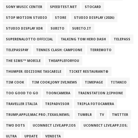
SONY MUSIC CENTER
SPEEDTEST.NET
STOCARD
STOP MOTION STUDIO
STORE
STUDIO DISPLAY (2026)
STUDIO DISPLAY XDR
SUBITO
SUBITO.IT
SUPERENALOTTO OFFICIAL
TALKING TOM HERO DASH
TELEPASS
TELEPASSPAY
TENNIS CLASH: CAMPIONE
TERREMOTO
THE SIMS™ MOBILE
THEAPPLEFORYOU
THUMPER: EDIZIONE TASCABILE
TICKET RESTAURANT®
TIM COOK
TIM COOK;JONY IVE;NEWS
TIMEPAGE
TITANIO
TOO GOOD TO GO
TOONCAMERA
TRAINSTATION 2;IPHONE
TRAVELLER ITALIA
TRIPADVISOR
TRIPLA FOTOCAMERA
TRUMP;APPLE;MAC PRO ;TEXAS;NEWS;
TUMBLR
TV
TWITTER
TWO DOTS
UCONNECT LIVE;APP;IOS
UCONNECT LIVE;APP;IOS;
ULTRA
UPDATE
VENDITA