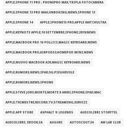
APPLE;IPHONE 11 PRO ; PHONEPRO MAX;TRIPLA FOTOCAMERA
APPLE;IPHONE 13 PRO MAX;UNBOXING;NEWS;IPHONE 13
APPLE;IPHONE 14
APPLE;IPHONE15 PRO;APPLE WATCHULTRA
APPLE;KEYNOTE APPLE;10 SETTEMBRE;IPHONE;2019;NEWS
APPLE;MACBOOK PRO 16 POLLICI;MAGIC KEYBOARD;NEWS
APPLE;MACBOOK PRO;AIRPODS3;HOMEPOD MINI;NEWS
APPLE;NUOVO MACBOOK AIR;MAGIC KEYBOARD;NEWS
APPLE;RUMORS;NEWS;IPAD;5G;PIEGHEVOLE
APPLE;RUMORS;NEWS;IPHONE
APPLE;STEVE JOBS;MORTE;MORTE 8 ANNI;IPHONE;IPAD;MAC
APPLE;TRIMESTRE;RECORD;TV;STREAMING;SERVIZI
APPLE.APP STORE
ASPHALT 9: LEGENDS
AUDIOLIBRI STORYTEL
AUDIOLIBRI; EBOOK;IA
AUGURI
AUTOSCOUT24
AW LAB CLUB