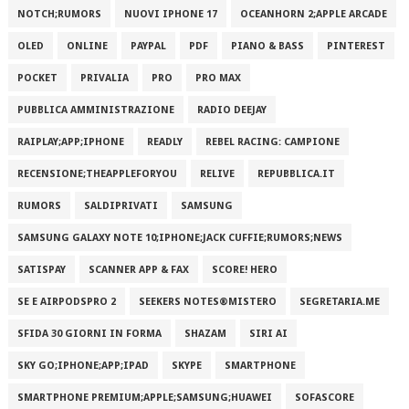
NOTCH;RUMORS
NUOVI IPHONE 17
OCEANHORN 2;APPLE ARCADE
OLED
ONLINE
PAYPAL
PDF
PIANO & BASS
PINTEREST
POCKET
PRIVALIA
PRO
PRO MAX
PUBBLICA AMMINISTRAZIONE
RADIO DEEJAY
RAIPLAY;APP;IPHONE
READLY
REBEL RACING: CAMPIONE
RECENSIONE;THEAPPLEFORYOU
RELIVE
REPUBBLICA.IT
RUMORS
SALDIPRIVATI
SAMSUNG
SAMSUNG GALAXY NOTE 10;IPHONE;JACK CUFFIE;RUMORS;NEWS
SATISPAY
SCANNER APP & FAX
SCORE! HERO
SE E AIRPODSPRO 2
SEEKERS NOTES®MISTERO
SEGRETARIA.ME
SFIDA 30 GIORNI IN FORMA
SHAZAM
SIRI AI
SKY GO;IPHONE;APP;IPAD
SKYPE
SMARTPHONE
SMARTPHONE PREMIUM;APPLE;SAMSUNG;HUAWEI
SOFASCORE