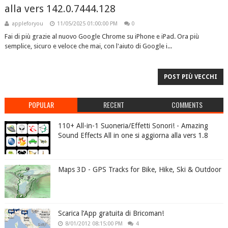
alla vers 142.0.7444.128
appleforyou
11/05/2025 01:00:00 PM
0
Fai di più grazie al nuovo Google Chrome su iPhone e iPad. Ora più
semplice, sicuro e veloce che mai, con l'aiuto di Google i...
POST PIÙ VECCHI
POPULAR
RECENT
COMMENTS
110+ All-in-1 Suoneria/Effetti Sonori! - Amazing
Sound Effects All in one si aggiorna alla vers 1.8
Maps 3D - GPS Tracks for Bike, Hike, Ski & Outdoor
Scarica l’App gratuita di Bricoman!
8/01/2012 08:15:00 PM
4