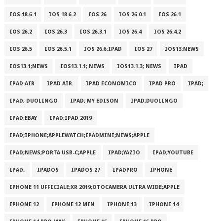
IOS 18.6.1
IOS 18.6.2
IOS 26
IOS 26.0.1
IOS 26.1
IOS 26.2
IOS 26.3
IOS 26.3.1
IOS 26.4
IOS 26.4.2
IOS 26.5
IOS 26.5.1
IOS 26.6;IPAD
IOS 27
IOS13;NEWS
IOS13.1;NEWS
IOS13.1.1; NEWS
IOS13.1.3; NEWS
IPAD
IPAD AIR
IPAD AIR.
IPAD ECONOMICO
IPAD PRO
IPAD;
IPAD; DUOLINGO
IPAD; MY EDISON
IPAD;DUOLINGO
IPAD;EBAY
IPAD;IPAD 2019
IPAD;IPHONE;APPLEWATCH;IPADMINI;NEWS;APPLE
IPAD;NEWS;PORTA USB-C;APPLE
IPAD;YAZIO
IPAD;YOUTUBE
IPAD.
IPADOS
IPADOS 27
IPADPRO
IPHONE
IPHONE 11 UFFICIALE;XR 2019;OTOCAMERA ULTRA WIDE;APPLE
IPHONE 12
IPHONE 12 MIN
IPHONE 13
IPHONE 14