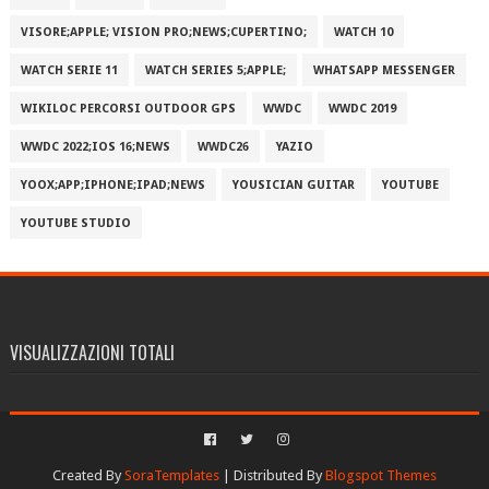
VISORE;APPLE; VISION PRO;NEWS;CUPERTINO;
WATCH 10
WATCH SERIE 11
WATCH SERIES 5;APPLE;
WHATSAPP MESSENGER
WIKILOC PERCORSI OUTDOOR GPS
WWDC
WWDC 2019
WWDC 2022;IOS 16;NEWS
WWDC26
YAZIO
YOOX;APP;IPHONE;IPAD;NEWS
YOUSICIAN GUITAR
YOUTUBE
YOUTUBE STUDIO
VISUALIZZAZIONI TOTALI
Created By
SoraTemplates
| Distributed By
Blogspot Themes