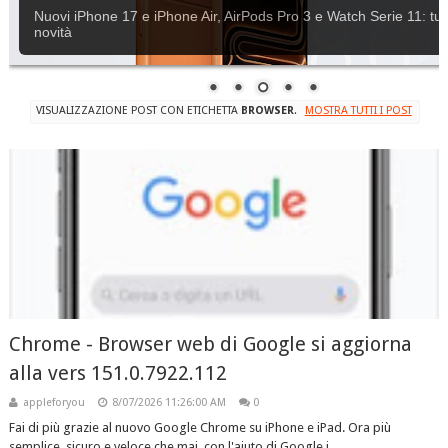
Apple rilascia iOS 18.6.2
VISUALIZZAZIONE POST CON ETICHETTA
BROWSER
.
MOSTRA TUTTI I POST
Chrome - Browser web di Google si aggiorna
alla vers 151.0.7922.112
appleforyou
8/07/2026 11:26:00 AM
0
Fai di più grazie al nuovo Google Chrome su iPhone e iPad. Ora più
semplice, sicuro e veloce che mai, con l'aiuto di Google i...