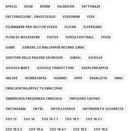
EPRICE
ESIM
EYEEM
FACEBOOK
FATTURA24
FATTURAZIONE - INVOICE2GO
FIDEURAM
FIFA
FILMMAKER PRO EDITOR VIDEO
FLICKR
FLIPBOARD
FLOW DI MOLESKINE
FOCOS
FORZA FOOTBALL
FYUSE
GAME
GEMINI 2 E WALLPAPER WIZARD 2;MAC
GESTORE DELLE PAGINE FACEBOOK
GMAIL
GOOGLE
GOOGLE MAPS
GOOGLE TRADUTTORE
GRIPLINE;APPLE
HALIDE
HOMESCAPES
HUAWEI
HYPE
IDEALISTA
IMAC
IMAC;AIRTAG;APPLE TV;IMAC;IPAD
IMMEDIATA FREQUENZA CARDIACA
INFOJOBS LAVORO
INSTAGRAM
INTEL
INTELLIGENCE
INTERVENTO SICUREZZA
IOS 13
IOS 16
IOS 16.1.1
IOS 18.3
IOS 18.3.1
IOS 18.3.2
IOS 18.4
IOS 18.4.1
IOS 18.5
IOS 18.6