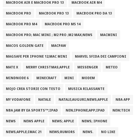
MACBOOK AIR E MACBOOK PRO 13
MACBOOK AIR M4
MACBOOK PRO
MACBOOK PRO 13
MACBOOK PRO DA 13
MACBOOK PRO M4
MACBOOK PRO M5 14
MACBOOK PRO; MAC MINI ; M2 PRO ;M2 MAX;NEWS
MACMINI
MACOS GOLDEN GATE
MACPAW
MAGSAFE PER IPHONE 12;MAC MINI
MARVEL SFIDA DEI CAMPIONI
MATE X
MERRY CHRISTMAS;APPLE
MESSENGER
METEO
MINDNODE 6
MINECRAFT
MINI
MODEM
MOJO CREA STORIE CON TESTO
MUSICA RILASSANTE
MY VODAFONE
NATALE
NATALE;AUGURI;NEWS;APPLE
NBA APP
NBA JAM BY EA SPORTS™;IPAD
NEN;IPHONE;APP;IPAD
NEW;TECH
NEWS
NEWS APPLE
NEWS; APPLE
NEWS; IPHONE
NEWS;APPLE;IMAC 21
NEWS;RUMORS
NEWS.
NO LIKE