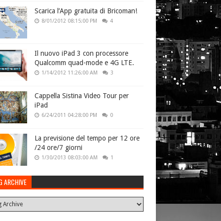
Scarica l’App gratuita di Bricoman!
8/01/2012 08:15:00 PM
4
Il nuovo iPad 3 con processore
Qualcomm quad-mode e 4G LTE.
1/14/2012 11:26:00 AM
3
Cappella Sistina Video Tour per
iPad
6/24/2011 04:28:00 PM
0
La previsione del tempo per 12 ore
/24 ore/7 giorni
1/30/2013 08:03:00 AM
1
G ARCHIVE