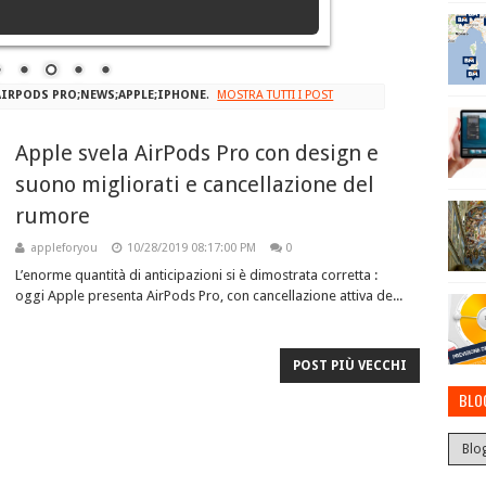
AIRPODS PRO;NEWS;APPLE;IPHONE
.
MOSTRA TUTTI I POST
Apple svela AirPods Pro con design e
suono migliorati e cancellazione del
rumore
appleforyou
10/28/2019 08:17:00 PM
0
L’enorme quantità di anticipazioni si è dimostrata corretta :
oggi Apple presenta AirPods Pro, con cancellazione attiva de...
POST PIÙ VECCHI
BLO