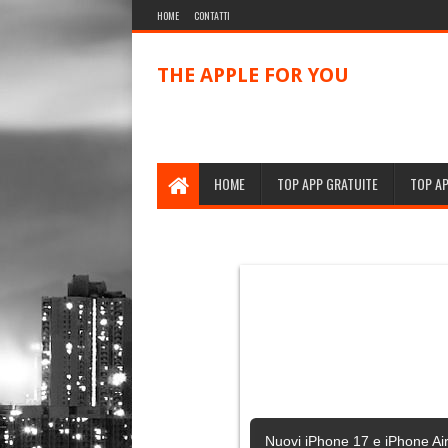
HOME
CONTATTI
THE APPLE FOR YOU
HOME
TOP APP GRATUITE
TOP A