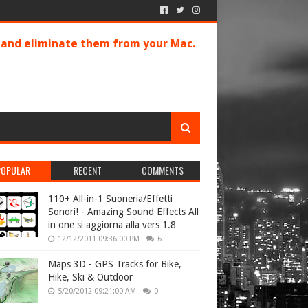
s and eliminate them from your Mac.
POPULAR
RECENT
COMMENTS
110+ All-in-1 Suoneria/Effetti
Sonori! - Amazing Sound Effects All
in one si aggiorna alla vers 1.8
12/12/2011 09:36:00 PM
6
Maps 3D - GPS Tracks for Bike,
Hike, Ski & Outdoor
5/20/2012 09:21:00 AM
0