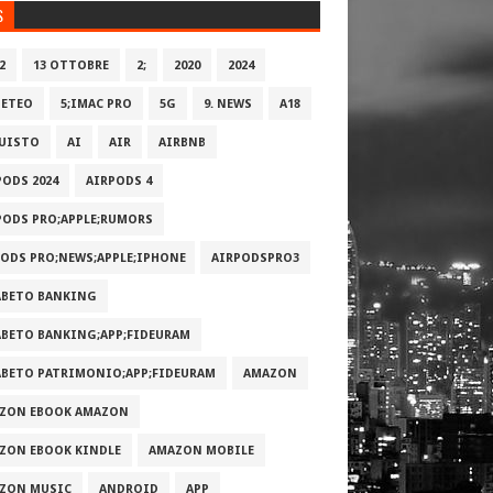
S
2
13 OTTOBRE
2;
2020
2024
METEO
5;IMAC PRO
5G
9. NEWS
A18
UISTO
AI
AIR
AIRBNB
PODS 2024
AIRPODS 4
PODS PRO;APPLE;RUMORS
PODS PRO;NEWS;APPLE;IPHONE
AIRPODSPRO3
ABETO BANKING
ABETO BANKING;APP;FIDEURAM
ABETO PATRIMONI‪O‬;APP;FIDEURAM
AMAZON
ZON EBOOK AMAZON
ZON EBOOK KINDLE
AMAZON MOBILE
ZON MUSIC
ANDROID
APP