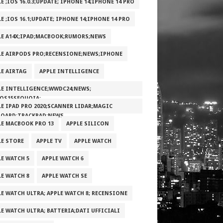
E ;IOS 16.0.3;UPDATE; IPHONE 14;IPHONE 14 PRO
E ;IOS 16.1;UPDATE; IPHONE 14;IPHONE 14 PRO
LE A14X;IPAD;MACBOOK;RUMORS;NEWS
LE AIRPODS PRO;RECENSIONE;NEWS;IPHONE
LE AIRTAG
APPLE INTELLIGENCE
LE INTELLIGENCE;WWDC24;NEWS;
OS15SEQUOIA;
LE IPAD PRO 2020;SCANNER LIDAR;MAGIC
BOARD;TRACKPAD;NEWS
LE MACBOOK PRO 13
APPLE SILICON
LE STORE
APPLE TV
APPLE WATCH
LE WATCH 5
APPLE WATCH 6
LE WATCH 8
APPLE WATCH SE
LE WATCH ULTRA; APPLE WATCH 8; RECENSIONE
LE WATCH ULTRA; BATTERIA;DATI UFFICIALI