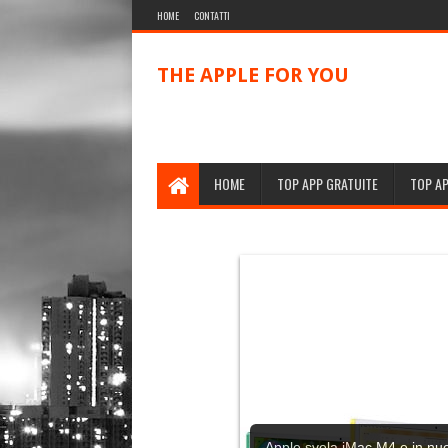
HOME
CONTATTI
THE APPLE FOR YOU
HOME
TOP APP GRATUITE
TOP A
Apple svela iMac M4 e in nuov