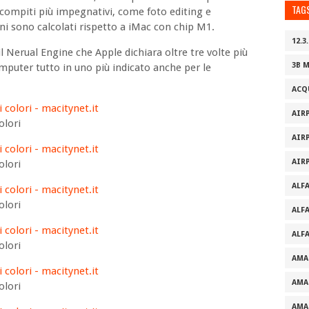
TAG
i compiti più impegnativi, come foto editing e
ni sono calcolati rispetto a iMac con chip M1.
12.3.
il Nerual Engine che Apple dichiara oltre tre volte più
3B 
omputer tutto in uno più indicato anche per le
ACQ
AIR
olori
AIR
AIR
olori
ALF
olori
ALF
ALF
olori
AMA
AMA
olori
AMA