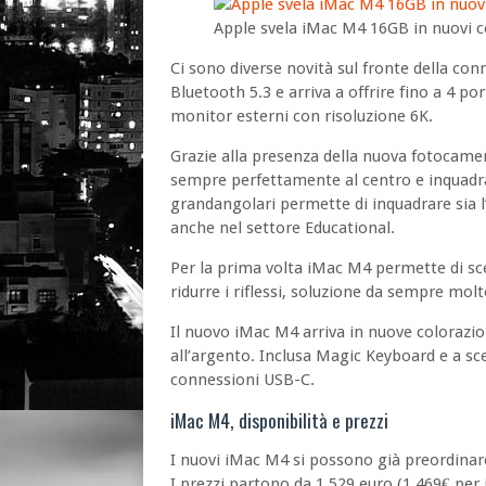
Apple svela iMac M4 16GB in nuovi c
Ci sono diverse novità sul fronte della con
Bluetooth 5.3 e arriva a offrire fino a 4 p
monitor esterni con risoluzione 6K.
Grazie alla presenza della nuova fotocame
sempre perfettamente al centro e inquadra
grandangolari permette di inquadrare sia l’u
anche nel settore Educational.
Per la prima volta iMac M4 permette di sc
ridurre i riflessi, soluzione da sempre molt
Il nuovo iMac M4 arriva in nuove colorazioni
all’argento. Inclusa Magic Keyboard e a s
connessioni USB-C.
iMac M4, disponibilità e prezzi
I nuovi iMac M4 si possono già preordinare
I prezzi partono da 1.529 euro (1.469€ per 