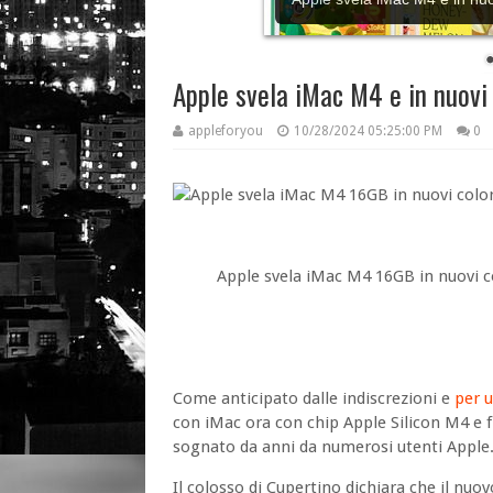
Apple svela iMac M4 e in nuovi 
appleforyou
10/28/2024 05:25:00 PM
0
Apple svela iMac M4 16GB in nuovi c
Come anticipato dalle indiscrezioni e
per 
con iMac ora con chip Apple Silicon M4 e
sognato da anni da numerosi utenti Apple
Il colosso di Cupertino dichiara che il nuov