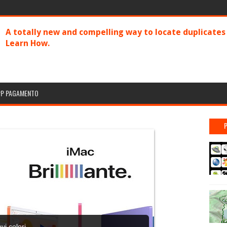
A totally new and compelling way to locate duplicate
Learn How.
PP PAGAMENTO
i colori .