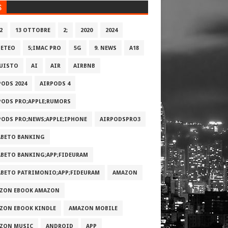
S
2
13 OTTOBRE
2;
2020
2024
METEO
5;IMAC PRO
5G
9. NEWS
A18
UISTO
AI
AIR
AIRBNB
PODS 2024
AIRPODS 4
PODS PRO;APPLE;RUMORS
PODS PRO;NEWS;APPLE;IPHONE
AIRPODSPRO3
ABETO BANKING
ABETO BANKING;APP;FIDEURAM
ABETO PATRIMONI‪O‬;APP;FIDEURAM
AMAZON
ZON EBOOK AMAZON
ZON EBOOK KINDLE
AMAZON MOBILE
ZON MUSIC
ANDROID
APP