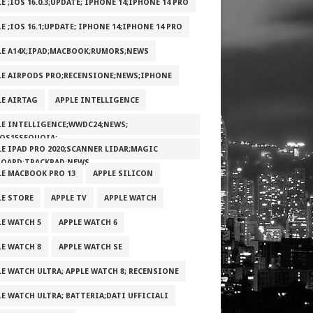
E ;IOS 16.0.3;UPDATE; IPHONE 14;IPHONE 14 PRO
E ;IOS 16.1;UPDATE; IPHONE 14;IPHONE 14 PRO
LE A14X;IPAD;MACBOOK;RUMORS;NEWS
LE AIRPODS PRO;RECENSIONE;NEWS;IPHONE
LE AIRTAG
APPLE INTELLIGENCE
LE INTELLIGENCE;WWDC24;NEWS;
OS15SEQUOIA;
LE IPAD PRO 2020;SCANNER LIDAR;MAGIC
BOARD;TRACKPAD;NEWS
LE MACBOOK PRO 13
APPLE SILICON
LE STORE
APPLE TV
APPLE WATCH
LE WATCH 5
APPLE WATCH 6
LE WATCH 8
APPLE WATCH SE
LE WATCH ULTRA; APPLE WATCH 8; RECENSIONE
LE WATCH ULTRA; BATTERIA;DATI UFFICIALI