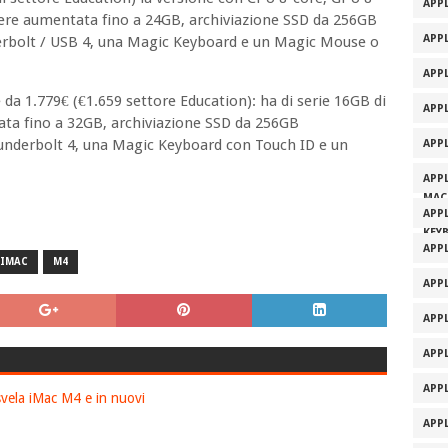
APPL
ere aumentata fino a 24GB, archiviazione SSD da 256GB
APPL
derbolt / USB 4, una Magic Keyboard e un Magic Mouse o
APP
a 1.779€ (€1.659 settore Education): ha di serie 16GB di
APP
ta fino a 32GB, archiviazione SSD da 256GB
hunderbolt 4, una Magic Keyboard con Touch ID e un
APP
APP
MAC
APP
KEY
APP
IMAC
M4
APP
APP
APP
APP
APP