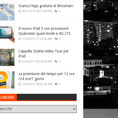
Scarica l’App gratuita di Bricoman!
8/01/2012 08:15:00 PM
4
Il nuovo iPad 3 con processore
Qualcomm quad-mode e 4G LTE.
1/14/2012 11:26:00 AM
3
Cappella Sistina Video Tour per
iPad
6/24/2011 04:28:00 PM
0
La previsione del tempo per 12 ore
/24 ore/7 giorni
1/30/2013 08:03:00 AM
1
G ARCHIVE