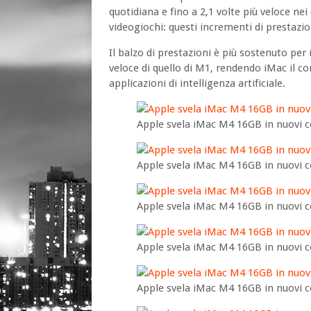
quotidiana e fino a 2,1 volte più veloce ne
videogiochi: questi incrementi di prestazio
Il balzo di prestazioni è più sostenuto per 
veloce di quello di M1, rendendo iMac il c
applicazioni di intelligenza artificiale.
Apple svela iMac M4 16GB in nuovi c
Apple svela iMac M4 16GB in nuovi c
Apple svela iMac M4 16GB in nuovi c
Apple svela iMac M4 16GB in nuovi c
Apple svela iMac M4 16GB in nuovi c