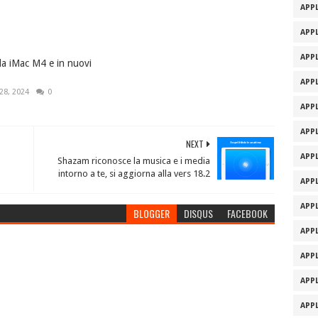
APPL
APPL
APPL
la iMac M4 e in nuovi
APPL
28, 2024
0
APPL
APPL
NEXT
APPL
Shazam riconosce la musica e i media
intorno a te, si aggiorna alla vers 18.2
APPL
APPL
BLOGGER
DISQUS
FACEBOOK
APPL
APPL
APPL
APPL