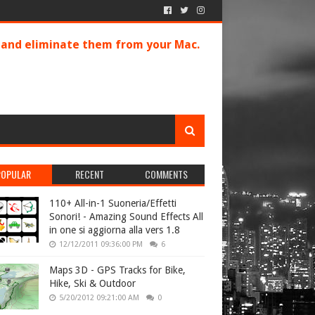
s and eliminate them from your Mac.
POPULAR
RECENT
COMMENTS
110+ All-in-1 Suoneria/Effetti
Sonori! - Amazing Sound Effects All
in one si aggiorna alla vers 1.8
12/12/2011 09:36:00 PM
6
Maps 3D - GPS Tracks for Bike,
Hike, Ski & Outdoor
5/20/2012 09:21:00 AM
0