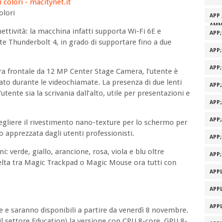
olori
APP 
AMM
nettività: la macchina infatti supporta Wi-Fi 6E e
APP
orte Thunderbolt 4, in grado di supportare fino a due
APP
APP
ra frontale da 12 MP Center Stage Camera, l’utente è
to durante le videochiamate. La presenza di due lenti
APP
tente sia la scrivania dall’alto, utile per presentazioni e
APP
APP
egliere il rivestimento nano-texture per lo schermo per
o apprezzata dagli utenti professionisti.
APP
: verde, giallo, arancione, rosa, viola e blu oltre
APP
celta tra Magic Trackpad o Magic Mouse ora tutti con
APPL
APPL
APPL
 e saranno disponibili a partire da venerdì 8 novembre.
il settore Education) la versione con CPU 8-core, GPU 8-