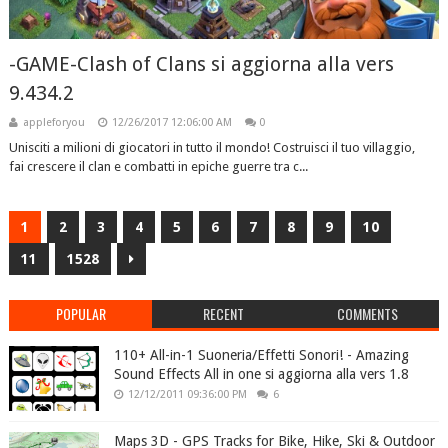
-GAME-Clash of Clans si aggiorna alla vers
9.434.2
appleforyou
12/26/2017 12:06:00 AM
0
Unisciti a milioni di giocatori in tutto il mondo! Costruisci il tuo villaggio,
fai crescere il clan e combatti in epiche guerre tra c...
1
2
3
4
5
6
7
8
9
10
11
1528
POPULAR
RECENT
COMMENTS
110+ All-in-1 Suoneria/Effetti Sonori! - Amazing
Sound Effects All in one si aggiorna alla vers 1.8
12/12/2011 09:36:00 PM
6
Maps 3D - GPS Tracks for Bike, Hike, Ski & Outdoor