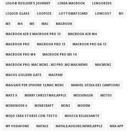
LEGO® BUILDER'S JOURNEY
LINEA MACBOOK
LINGOKIDS
LIQUID GLASS
LOOPSIE
LOTTOMATICARD
LOWCOST
M1
M3
M4
M5
MAC
MACBOOK
MACBOOK AIR E MACBOOK PRO 13
MACBOOK AIR M4
MACBOOK PRO
MACBOOK PRO 13
MACBOOK PRO DA 13
MACBOOK PRO M4
MACBOOK PRO M5 14
MACBOOK PRO; MAC MINI ; M2 PRO ;M2 MAX;NEWS
MACMINI
MACOS GOLDEN GATE
MACPAW
MAGSAFE PER IPHONE 12;MAC MINI
MARVEL SFIDA DEI CAMPIONI
MATE X
MERRY CHRISTMAS;APPLE
MESSENGER
METEO
MINDNODE 6
MINECRAFT
MINI
MODEM
MOJO CREA STORIE CON TESTO
MUSICA RILASSANTE
MY VODAFONE
NATALE
NATALE;AUGURI;NEWS;APPLE
NBA APP