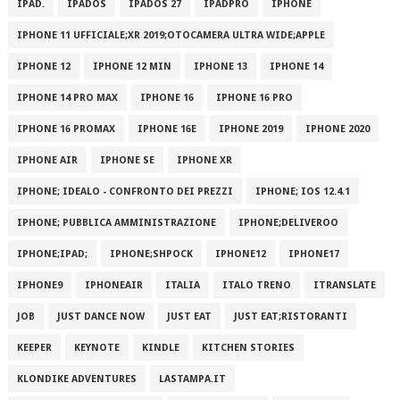
IPAD.
IPADOS
IPADOS 27
IPADPRO
IPHONE
IPHONE 11 UFFICIALE;XR 2019;OTOCAMERA ULTRA WIDE;APPLE
IPHONE 12
IPHONE 12 MIN
IPHONE 13
IPHONE 14
IPHONE 14 PRO MAX
IPHONE 16
IPHONE 16 PRO
IPHONE 16 PROMAX
IPHONE 16E
IPHONE 2019
IPHONE 2020
IPHONE AIR
IPHONE SE
IPHONE XR
IPHONE; IDEALO - CONFRONTO DEI PREZZI
IPHONE; IOS 12.4.1
IPHONE; PUBBLICA AMMINISTRAZIONE
IPHONE;DELIVEROO
IPHONE;IPAD;
IPHONE;SHPOCK
IPHONE12
IPHONE17
IPHONE9
IPHONEAIR
ITALIA
ITALO TRENO
ITRANSLATE
JOB
JUST DANCE NOW
JUST EAT
JUST EAT;RISTORANTI
KEEPER
KEYNOTE
KINDLE
KITCHEN STORIES
KLONDIKE ADVENTURES
LASTAMPA.IT