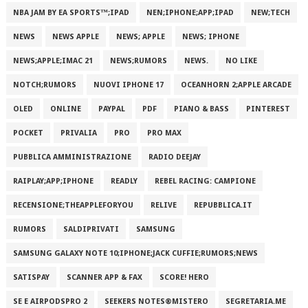
NBA JAM BY EA SPORTS™;IPAD
NEN;IPHONE;APP;IPAD
NEW;TECH
NEWS
NEWS APPLE
NEWS; APPLE
NEWS; IPHONE
NEWS;APPLE;IMAC 21
NEWS;RUMORS
NEWS.
NO LIKE
NOTCH;RUMORS
NUOVI IPHONE 17
OCEANHORN 2;APPLE ARCADE
OLED
ONLINE
PAYPAL
PDF
PIANO & BASS
PINTEREST
POCKET
PRIVALIA
PRO
PRO MAX
PUBBLICA AMMINISTRAZIONE
RADIO DEEJAY
RAIPLAY;APP;IPHONE
READLY
REBEL RACING: CAMPIONE
RECENSIONE;THEAPPLEFORYOU
RELIVE
REPUBBLICA.IT
RUMORS
SALDIPRIVATI
SAMSUNG
SAMSUNG GALAXY NOTE 10;IPHONE;JACK CUFFIE;RUMORS;NEWS
SATISPAY
SCANNER APP & FAX
SCORE! HERO
SE E AIRPODSPRO 2
SEEKERS NOTES®MISTERO
SEGRETARIA.ME