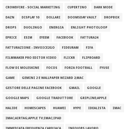
CROWDFIRE - SOCIAL MARKETING
CUPERTINO
DARK MODE
DAZN
DISPLAY 10
DOLLARI
DOOMSDAY VAULT
DROPBOX
DROPS
DUOLINGO
ENERGIA
ENLIGHT PHOTOLOOP
EPRICE
ESIM
EYEEM
FACEBOOK
FATTURA24
FATTURAZIONE - INVOICE2GO
FIDEURAM
FIFA
FILMMAKER PRO EDITOR VIDEO
FLICKR
FLIPBOARD
FLOW DI MOLESKINE
FOCOS
FORZA FOOTBALL
FYUSE
GAME
GEMINI 2 E WALLPAPER WIZARD 2;MAC
GESTORE DELLE PAGINE FACEBOOK
GMAIL
GOOGLE
GOOGLE MAPS
GOOGLE TRADUTTORE
GRIPLINE;APPLE
HALIDE
HOMESCAPES
HUAWEI
HYPE
IDEALISTA
IMAC
IMAC;AIRTAG;APPLE TV;IMAC;IPAD
IMMEDIATA FREQUENZA CARDIACA
INFOJOBS LAVORO