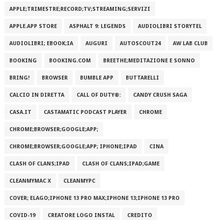
APPLE;TRIMESTRE;RECORD;TV;STREAMING;SERVIZI
APPLE.APP STORE
ASPHALT 9: LEGENDS
AUDIOLIBRI STORYTEL
AUDIOLIBRI; EBOOK;IA
AUGURI
AUTOSCOUT24
AW LAB CLUB
BOOKING
BOOKING.COM
BREETHE;MEDITAZIONE E SONNO
BRING!
BROWSER
BUMBLE APP
BUTTARELLI
CALCIO IN DIRETTA
CALL OF DUTY®:
CANDY CRUSH SAGA
CASA.IT
CASTAMATIC PODCAST PLAYER
CHROME
CHROME;BROWSER;GOOGLE;APP;
CHROME;BROWSER;GOOGLE;APP; IPHONE;IPAD
CINA
CLASH OF CLANS;IPAD
CLASH OF CLANS;IPAD;GAME
CLEANMYMAC X
CLEANMYPC
COVER; ELAGO;IPHONE 13 PRO MAX;IPHONE 13;IPHONE 13 PRO
COVID-19
CREATORE LOGO INSTAL
CREDITO