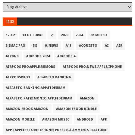
TAGS
12.3.2
13 OTTOBRE
2;
2020
2024
3B METEO
5;IMAC PRO
5G
9. NEWS
A18
ACQUISTO
AI
AIR
AIRBNB
AIRPODS 2024
AIRPODS 4
AIRPODS PRO;APPLE;RUMORS
AIRPODS PRO;NEWS;APPLE;IPHONE
AIRPODSPRO3
ALFABETO BANKING
ALFABETO BANKING;APP;FIDEURAM
ALFABETO PATRIMONI‪O‬;APP;FIDEURAM
AMAZON
AMAZON EBOOK AMAZON
AMAZON EBOOK KINDLE
AMAZON MOBILE
AMAZON MUSIC
ANDROID
APP
APP ; APPLE; STORE; IPHONE; PUBBLICA AMMINISTRAZIONE