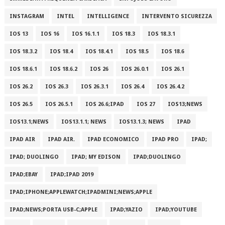
INSTAGRAM
INTEL
INTELLIGENCE
INTERVENTO SICUREZZA
IOS 13
IOS 16
IOS 16.1.1
IOS 18.3
IOS 18.3.1
IOS 18.3.2
IOS 18.4
IOS 18.4.1
IOS 18.5
IOS 18.6
IOS 18.6.1
IOS 18.6.2
IOS 26
IOS 26.0.1
IOS 26.1
IOS 26.2
IOS 26.3
IOS 26.3.1
IOS 26.4
IOS 26.4.2
IOS 26.5
IOS 26.5.1
IOS 26.6;IPAD
IOS 27
IOS13;NEWS
IOS13.1;NEWS
IOS13.1.1; NEWS
IOS13.1.3; NEWS
IPAD
IPAD AIR
IPAD AIR.
IPAD ECONOMICO
IPAD PRO
IPAD;
IPAD; DUOLINGO
IPAD; MY EDISON
IPAD;DUOLINGO
IPAD;EBAY
IPAD;IPAD 2019
IPAD;IPHONE;APPLEWATCH;IPADMINI;NEWS;APPLE
IPAD;NEWS;PORTA USB-C;APPLE
IPAD;YAZIO
IPAD;YOUTUBE