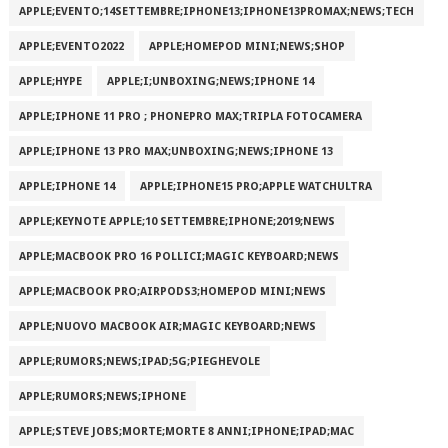
APPLE;EVENTO;14SETTEMBRE;IPHONE13;IPHONE13PROMAX;NEWS;TECH
APPLE;EVENTO2022
APPLE;HOMEPOD MINI;NEWS;SHOP
APPLE;HYPE
APPLE;I;UNBOXING;NEWS;IPHONE 14
APPLE;IPHONE 11 PRO ; PHONEPRO MAX;TRIPLA FOTOCAMERA
APPLE;IPHONE 13 PRO MAX;UNBOXING;NEWS;IPHONE 13
APPLE;IPHONE 14
APPLE;IPHONE15 PRO;APPLE WATCHULTRA
APPLE;KEYNOTE APPLE;10 SETTEMBRE;IPHONE;2019;NEWS
APPLE;MACBOOK PRO 16 POLLICI;MAGIC KEYBOARD;NEWS
APPLE;MACBOOK PRO;AIRPODS3;HOMEPOD MINI;NEWS
APPLE;NUOVO MACBOOK AIR;MAGIC KEYBOARD;NEWS
APPLE;RUMORS;NEWS;IPAD;5G;PIEGHEVOLE
APPLE;RUMORS;NEWS;IPHONE
APPLE;STEVE JOBS;MORTE;MORTE 8 ANNI;IPHONE;IPAD;MAC