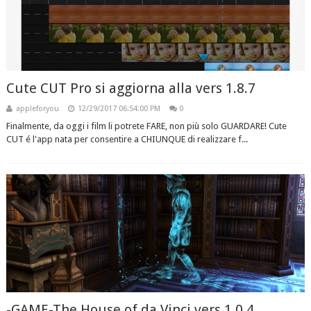
Cute CUT Pro si aggiorna alla vers 1.8.7
appleforyou
12/29/2017 06:54:00 PM
0
Finalmente, da oggi i film li potrete FARE, non più solo GUARDARE! Cute
CUT é l'app nata per consentire a CHIUNQUE di realizzare f...
-GAME-The House of da Vinci vers 1.0.4