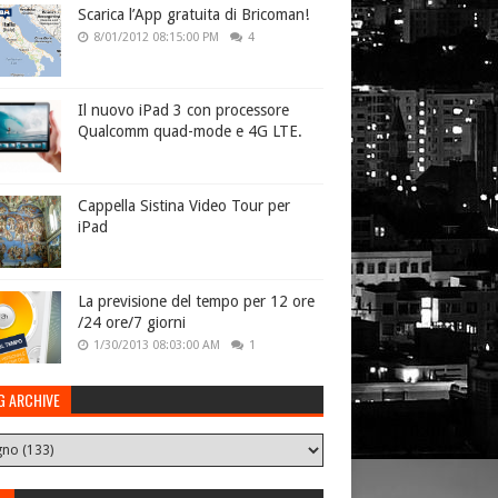
Scarica l’App gratuita di Bricoman!
8/01/2012 08:15:00 PM
4
Il nuovo iPad 3 con processore
Qualcomm quad-mode e 4G LTE.
Cappella Sistina Video Tour per
iPad
La previsione del tempo per 12 ore
/24 ore/7 giorni
1/30/2013 08:03:00 AM
1
G ARCHIVE