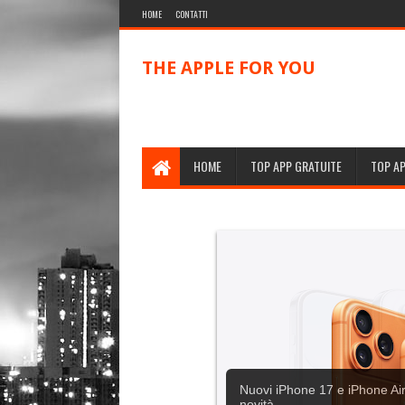
HOME
CONTATTI
THE APPLE FOR YOU
HOME
TOP APP GRATUITE
TOP A
Nuovi iPhone 17 e iPhone Air,
novità