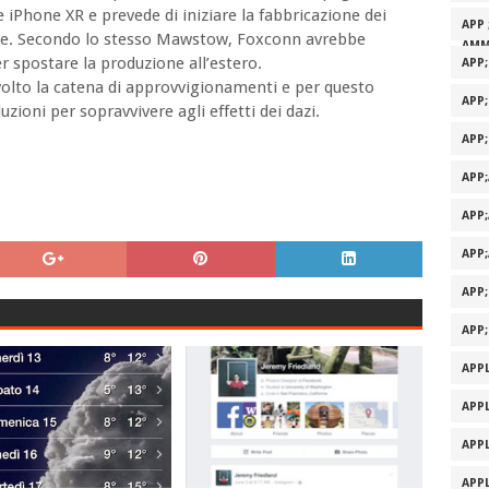
e iPhone XR e prevede di iniziare la fabbricazione dei
APP 
lore. Secondo lo stesso Mawstow, Foxconn avrebbe
AMM
r spostare la produzione all’estero.
APP
lto la catena di approvvigionamenti e per questo
APP
ioni per sopravvivere agli effetti dei dazi.
APP
APP
APP
APP
APP
APP
APPL
APPL
APPL
APPL