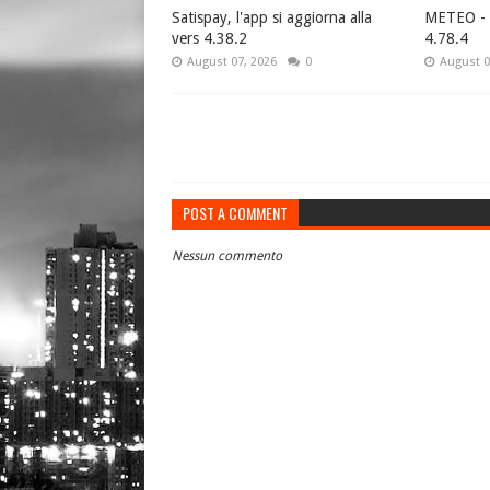
Satispay, l'app si aggiorna alla
METEO - P
vers 4.38.2
4.78.4
August 07, 2026
0
August 0
POST A COMMENT
Nessun commento