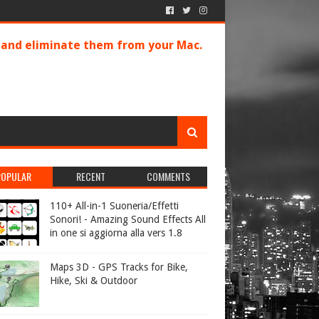
s and eliminate them from your Mac.
POPULAR
RECENT
COMMENTS
110+ All-in-1 Suoneria/Effetti
Sonori! - Amazing Sound Effects All
in one si aggiorna alla vers 1.8
Maps 3D - GPS Tracks for Bike,
Hike, Ski & Outdoor