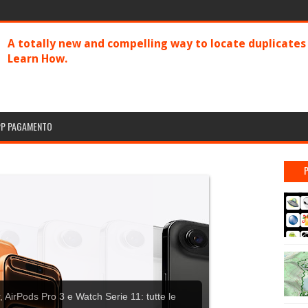
A totally new and compelling way to locate duplicate
Learn How.
PP PAGAMENTO
 AirPods Pro 3 e Watch Serie 11: tutte le