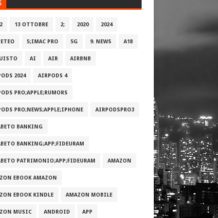
S
2
13 OTTOBRE
2;
2020
2024
METEO
5;IMAC PRO
5G
9. NEWS
A18
UISTO
AI
AIR
AIRBNB
PODS 2024
AIRPODS 4
PODS PRO;APPLE;RUMORS
PODS PRO;NEWS;APPLE;IPHONE
AIRPODSPRO3
ABETO BANKING
ABETO BANKING;APP;FIDEURAM
ABETO PATRIMONI‪O‬;APP;FIDEURAM
AMAZON
ZON EBOOK AMAZON
ZON EBOOK KINDLE
AMAZON MOBILE
ZON MUSIC
ANDROID
APP