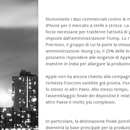
Nonostante i dazi commerciali contro le im
iPhone per il mercato a stelle e strisce. L
a
forze necessarie per trasferire l’attività di 
imposte dall’amministrazione Trump
. Lo 
Precision, il gruppo di cui fa parte la stes
amministrazione Young Liu, il 25% delle lor
possiamo rispondere alle esigenze di Appl
investire in India per allargare la produzi
Apple non ha ancora chiesto alla compagni
richiesta Foxconn sarebbe già pronta. Fo
lo stesso in altri Paesi. Allo stesso tempo
l’assemblaggio finale dei dispositivi è rel
altro Paese è molto più complesso.
In particolare, la destinazione finale potr
diventerà la base principale per la produ