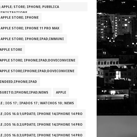
; APPLE; STORE; IPHONE; PUBBLICA
INISTRAZIONE
; APPLE STORE; IPHONE
; APPLE STORE; IPHONE 11 PRO MAX
; APPLE STORE; IPHONE;IPAD;IMMUNI
;APPLE STORE
;APPLE STORE; IPHONE;IPAD;DOVECONVIENE
;APPLE STORE;IPHONE;IPAD;DOVECONVIENE
;INDEED;IPHONE;IPAD
;SUBITO;IPHONE;IPAD;NEWS
APPLE
E ; IOS 17 ; IPADOS 17 ; WATCHOS 10 ; NEWS
E ;IOS 16.0.1;UPDATE; IPHONE 14;IPHONE 14 PRO
E ;IOS 16.0.2;UPDATE; IPHONE 14;IPHONE 14 PRO
E ;IOS 16.0.3;UPDATE; IPHONE 14;IPHONE 14 PRO