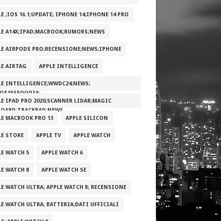
E ;IOS 16.1;UPDATE; IPHONE 14;IPHONE 14 PRO
LE A14X;IPAD;MACBOOK;RUMORS;NEWS
LE AIRPODS PRO;RECENSIONE;NEWS;IPHONE
LE AIRTAG
APPLE INTELLIGENCE
LE INTELLIGENCE;WWDC24;NEWS;
OS15SEQUOIA;
LE IPAD PRO 2020;SCANNER LIDAR;MAGIC
BOARD;TRACKPAD;NEWS
LE MACBOOK PRO 13
APPLE SILICON
LE STORE
APPLE TV
APPLE WATCH
LE WATCH 5
APPLE WATCH 6
LE WATCH 8
APPLE WATCH SE
LE WATCH ULTRA; APPLE WATCH 8; RECENSIONE
LE WATCH ULTRA; BATTERIA;DATI UFFICIALI