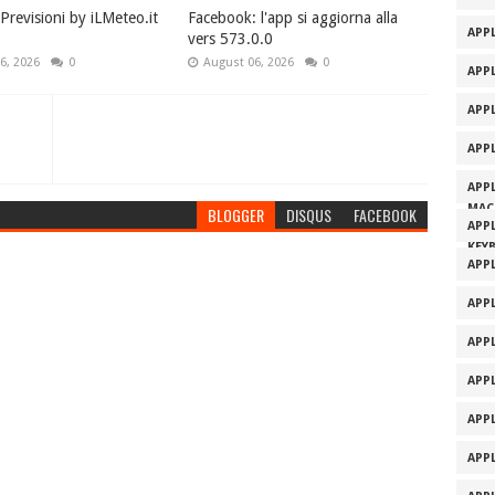
revisioni by iLMeteo.it
Facebook: l'app si aggiorna alla
APPL
vers 573.0.0
6, 2026
0
August 06, 2026
0
APP
APP
APP
APP
MAC
BLOGGER
DISQUS
FACEBOOK
APP
KEY
APP
APP
APP
APP
APP
APP