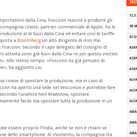
TAG
12.3.
portazioni dalla Cina, Foxconn riuscirà a produrre gli
 compagnia cinese, partner commerciale di Apple, ha le
3B 
produzione al di fuori dalla Cina ed evitare così le tariffe
ACQ
riporta a
Bloomberg
un alto dirigente di Hon Hai
sa Foxconn. Secondo il capo delegato del consiglio di
AIR
o attività sono già fuori dalla Cina «e per questo motivo
AIR
e». Allo stesso tempo, «Foxconn ha già pensato di
one», ha aggiunto Liu.
AIR
ALF
a cinese di spostare la produzione, ma in caso di
xconn ha aperto una sede nel Wisconsin e potrebbe fare
ALF
, secondo
l’analista Neil Mawstow, spostare
ativamente facile ma spostare tutta la produzione in un
ALF
AMA
AMA
ebbe essere proprio l’India, anche se non è chiaro se
AMA
zione dello smartphone. Al momento, la compagnia sta