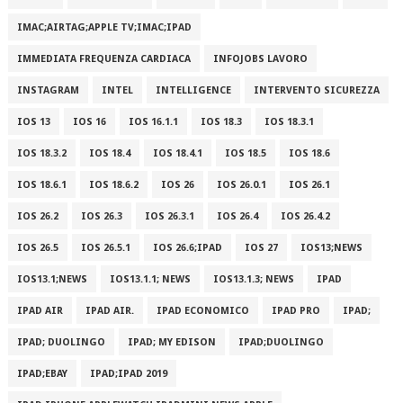
IMAC;AIRTAG;APPLE TV;IMAC;IPAD
IMMEDIATA FREQUENZA CARDIACA
INFOJOBS LAVORO
INSTAGRAM
INTEL
INTELLIGENCE
INTERVENTO SICUREZZA
IOS 13
IOS 16
IOS 16.1.1
IOS 18.3
IOS 18.3.1
IOS 18.3.2
IOS 18.4
IOS 18.4.1
IOS 18.5
IOS 18.6
IOS 18.6.1
IOS 18.6.2
IOS 26
IOS 26.0.1
IOS 26.1
IOS 26.2
IOS 26.3
IOS 26.3.1
IOS 26.4
IOS 26.4.2
IOS 26.5
IOS 26.5.1
IOS 26.6;IPAD
IOS 27
IOS13;NEWS
IOS13.1;NEWS
IOS13.1.1; NEWS
IOS13.1.3; NEWS
IPAD
IPAD AIR
IPAD AIR.
IPAD ECONOMICO
IPAD PRO
IPAD;
IPAD; DUOLINGO
IPAD; MY EDISON
IPAD;DUOLINGO
IPAD;EBAY
IPAD;IPAD 2019