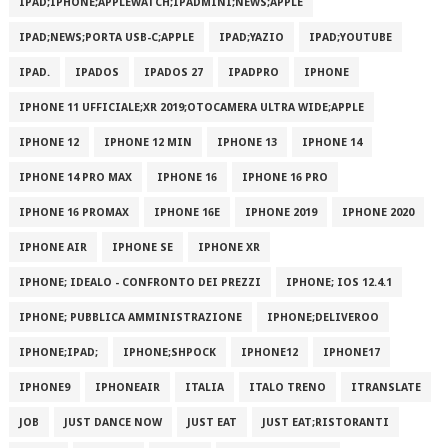
IPAD;IPHONE;APPLEWATCH;IPADMINI;NEWS;APPLE
IPAD;NEWS;PORTA USB-C;APPLE
IPAD;YAZIO
IPAD;YOUTUBE
IPAD.
IPADOS
IPADOS 27
IPADPRO
IPHONE
IPHONE 11 UFFICIALE;XR 2019;OTOCAMERA ULTRA WIDE;APPLE
IPHONE 12
IPHONE 12 MIN
IPHONE 13
IPHONE 14
IPHONE 14 PRO MAX
IPHONE 16
IPHONE 16 PRO
IPHONE 16 PROMAX
IPHONE 16E
IPHONE 2019
IPHONE 2020
IPHONE AIR
IPHONE SE
IPHONE XR
IPHONE; IDEALO - CONFRONTO DEI PREZZI
IPHONE; IOS 12.4.1
IPHONE; PUBBLICA AMMINISTRAZIONE
IPHONE;DELIVEROO
IPHONE;IPAD;
IPHONE;SHPOCK
IPHONE12
IPHONE17
IPHONE9
IPHONEAIR
ITALIA
ITALO TRENO
ITRANSLATE
JOB
JUST DANCE NOW
JUST EAT
JUST EAT;RISTORANTI