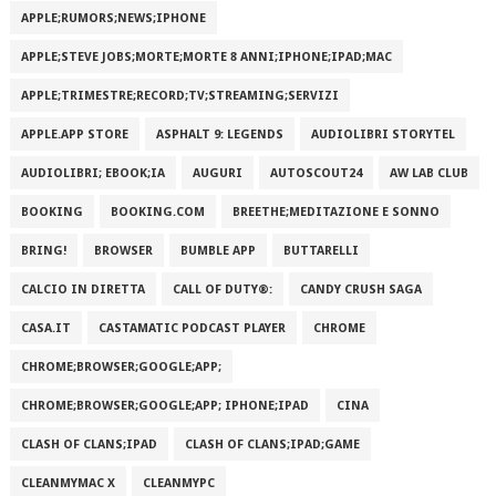
APPLE;RUMORS;NEWS;IPHONE
APPLE;STEVE JOBS;MORTE;MORTE 8 ANNI;IPHONE;IPAD;MAC
APPLE;TRIMESTRE;RECORD;TV;STREAMING;SERVIZI
APPLE.APP STORE
ASPHALT 9: LEGENDS
AUDIOLIBRI STORYTEL
AUDIOLIBRI; EBOOK;IA
AUGURI
AUTOSCOUT24
AW LAB CLUB
BOOKING
BOOKING.COM
BREETHE;MEDITAZIONE E SONNO
BRING!
BROWSER
BUMBLE APP
BUTTARELLI
CALCIO IN DIRETTA
CALL OF DUTY®:
CANDY CRUSH SAGA
CASA.IT
CASTAMATIC PODCAST PLAYER
CHROME
CHROME;BROWSER;GOOGLE;APP;
CHROME;BROWSER;GOOGLE;APP; IPHONE;IPAD
CINA
CLASH OF CLANS;IPAD
CLASH OF CLANS;IPAD;GAME
CLEANMYMAC X
CLEANMYPC