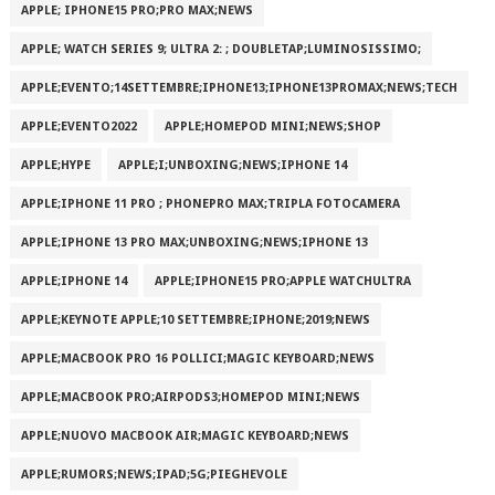
APPLE; IPHONE15 PRO;PRO MAX;NEWS
APPLE; WATCH SERIES 9; ULTRA 2: ; DOUBLETAP;LUMINOSISSIMO;
APPLE;EVENTO;14SETTEMBRE;IPHONE13;IPHONE13PROMAX;NEWS;TECH
APPLE;EVENTO2022
APPLE;HOMEPOD MINI;NEWS;SHOP
APPLE;HYPE
APPLE;I;UNBOXING;NEWS;IPHONE 14
APPLE;IPHONE 11 PRO ; PHONEPRO MAX;TRIPLA FOTOCAMERA
APPLE;IPHONE 13 PRO MAX;UNBOXING;NEWS;IPHONE 13
APPLE;IPHONE 14
APPLE;IPHONE15 PRO;APPLE WATCHULTRA
APPLE;KEYNOTE APPLE;10 SETTEMBRE;IPHONE;2019;NEWS
APPLE;MACBOOK PRO 16 POLLICI;MAGIC KEYBOARD;NEWS
APPLE;MACBOOK PRO;AIRPODS3;HOMEPOD MINI;NEWS
APPLE;NUOVO MACBOOK AIR;MAGIC KEYBOARD;NEWS
APPLE;RUMORS;NEWS;IPAD;5G;PIEGHEVOLE