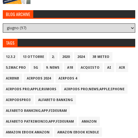
BLOG ARCHIVE
TAGS
12.3.2
13 OTTOBRE
2;
2020
2024
3B METEO
5;IMAC PRO
5G
9. NEWS
A18
ACQUISTO
AI
AIR
AIRBNB
AIRPODS 2024
AIRPODS 4
AIRPODS PRO;APPLE;RUMORS
AIRPODS PRO;NEWS;APPLE;IPHONE
AIRPODSPRO3
ALFABETO BANKING
ALFABETO BANKING;APP;FIDEURAM
ALFABETO PATRIMONI‪O‬;APP;FIDEURAM
AMAZON
AMAZON EBOOK AMAZON
AMAZON EBOOK KINDLE