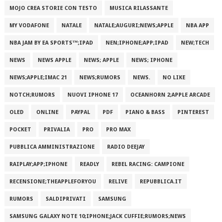
MOJO CREA STORIE CON TESTO
MUSICA RILASSANTE
MY VODAFONE
NATALE
NATALE;AUGURI;NEWS;APPLE
NBA APP
NBA JAM BY EA SPORTS™;IPAD
NEN;IPHONE;APP;IPAD
NEW;TECH
NEWS
NEWS APPLE
NEWS; APPLE
NEWS; IPHONE
NEWS;APPLE;IMAC 21
NEWS;RUMORS
NEWS.
NO LIKE
NOTCH;RUMORS
NUOVI IPHONE 17
OCEANHORN 2;APPLE ARCADE
OLED
ONLINE
PAYPAL
PDF
PIANO & BASS
PINTEREST
POCKET
PRIVALIA
PRO
PRO MAX
PUBBLICA AMMINISTRAZIONE
RADIO DEEJAY
RAIPLAY;APP;IPHONE
READLY
REBEL RACING: CAMPIONE
RECENSIONE;THEAPPLEFORYOU
RELIVE
REPUBBLICA.IT
RUMORS
SALDIPRIVATI
SAMSUNG
SAMSUNG GALAXY NOTE 10;IPHONE;JACK CUFFIE;RUMORS;NEWS