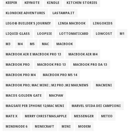
KEEPER
KEYNOTE
KINDLE
KITCHEN STORIES
KLONDIKE ADVENTURES
LASTAMPA.IT
LEGO® BUILDER'S JOURNEY
LINEA MACBOOK
LINGOKIDS
LIQUID GLASS
LOOPSIE
LOTTOMATICARD
LOWCOST
M1
M3
M4
M5
MAC
MACBOOK
MACBOOK AIR E MACBOOK PRO 13
MACBOOK AIR M4
MACBOOK PRO
MACBOOK PRO 13
MACBOOK PRO DA 13
MACBOOK PRO M4
MACBOOK PRO M5 14
MACBOOK PRO; MAC MINI ; M2 PRO ;M2 MAX;NEWS
MACMINI
MACOS GOLDEN GATE
MACPAW
MAGSAFE PER IPHONE 12;MAC MINI
MARVEL SFIDA DEI CAMPIONI
MATE X
MERRY CHRISTMAS;APPLE
MESSENGER
METEO
MINDNODE 6
MINECRAFT
MINI
MODEM