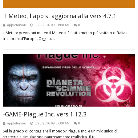
Il Meteo, l'app si aggiorna alla vers 4.7.1
appleforyou
6/26/2016 09:51:00 AM
0
iLMeteo: previsioni meteo iLMeteo.it è il sito meteo più visitato d'Italia e
tra i primi d'Europa. Oggi su...
-GAME-Plague Inc. vers 1.12.3
appleforyou
6/25/2016 09:57:00 AM
0
Sei in grado di contagiare il mondo? Plague Inc. è un mix unico di
strategia e simulazione paurosamente realistica. Il tu...