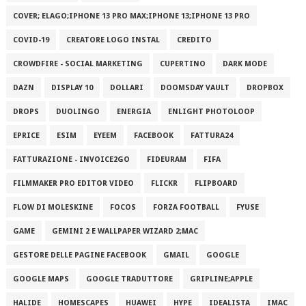
COVER; ELAGO;IPHONE 13 PRO MAX;IPHONE 13;IPHONE 13 PRO
COVID-19
CREATORE LOGO INSTAL
CREDITO
CROWDFIRE - SOCIAL MARKETING
CUPERTINO
DARK MODE
DAZN
DISPLAY 10
DOLLARI
DOOMSDAY VAULT
DROPBOX
DROPS
DUOLINGO
ENERGIA
ENLIGHT PHOTOLOOP
EPRICE
ESIM
EYEEM
FACEBOOK
FATTURA24
FATTURAZIONE - INVOICE2GO
FIDEURAM
FIFA
FILMMAKER PRO EDITOR VIDEO
FLICKR
FLIPBOARD
FLOW DI MOLESKINE
FOCOS
FORZA FOOTBALL
FYUSE
GAME
GEMINI 2 E WALLPAPER WIZARD 2;MAC
GESTORE DELLE PAGINE FACEBOOK
GMAIL
GOOGLE
GOOGLE MAPS
GOOGLE TRADUTTORE
GRIPLINE;APPLE
HALIDE
HOMESCAPES
HUAWEI
HYPE
IDEALISTA
IMAC