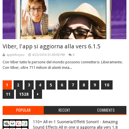
Viber, l'app si aggiorna alla vers 6.1.5
appleforyou
6/23/2016 01:49:00 PM
0
Con Viber tutte le persone del mondo possono connettersi. Liberamente.
Con Viber, oltre 711 milioni di utenti invia...
1
2
3
4
5
6
7
8
9
10
11
1528
POPULAR
RECENT
COMMENTS
110+ All-in-1 Suoneria/Effetti Sonori! - Amazing
Sound Effects All in one si aggiorna alla vers 1.8