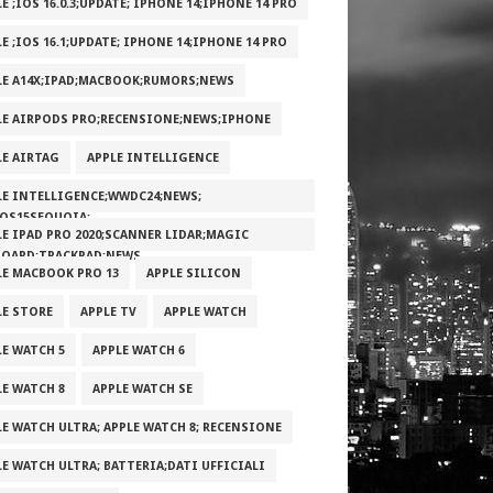
E ;IOS 16.0.3;UPDATE; IPHONE 14;IPHONE 14 PRO
E ;IOS 16.1;UPDATE; IPHONE 14;IPHONE 14 PRO
LE A14X;IPAD;MACBOOK;RUMORS;NEWS
LE AIRPODS PRO;RECENSIONE;NEWS;IPHONE
LE AIRTAG
APPLE INTELLIGENCE
LE INTELLIGENCE;WWDC24;NEWS;
OS15SEQUOIA;
LE IPAD PRO 2020;SCANNER LIDAR;MAGIC
BOARD;TRACKPAD;NEWS
LE MACBOOK PRO 13
APPLE SILICON
LE STORE
APPLE TV
APPLE WATCH
LE WATCH 5
APPLE WATCH 6
LE WATCH 8
APPLE WATCH SE
LE WATCH ULTRA; APPLE WATCH 8; RECENSIONE
LE WATCH ULTRA; BATTERIA;DATI UFFICIALI