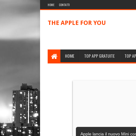
HOME
CONTATTI
THE APPLE FOR YOU
HOME
TOP APP GRATUITE
TOP A
Apple lancia il nuovo Mini co