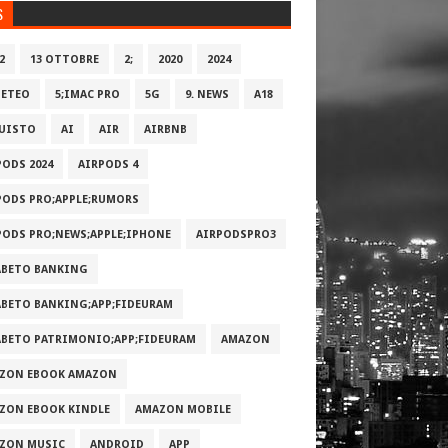
S
2
13 OTTOBRE
2;
2020
2024
METEO
5;IMAC PRO
5G
9. NEWS
A18
UISTO
AI
AIR
AIRBNB
PODS 2024
AIRPODS 4
PODS PRO;APPLE;RUMORS
PODS PRO;NEWS;APPLE;IPHONE
AIRPODSPRO3
ABETO BANKING
ABETO BANKING;APP;FIDEURAM
ABETO PATRIMONI‪O‬;APP;FIDEURAM
AMAZON
ZON EBOOK AMAZON
ZON EBOOK KINDLE
AMAZON MOBILE
ZON MUSIC
ANDROID
APP