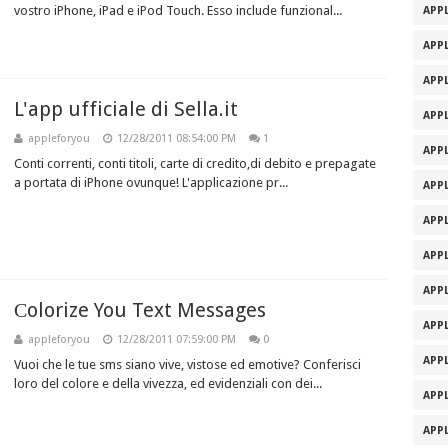
vostro iPhone, iPad e iPod Touch. Esso include funzional...
APPL
APPL
APPL
L'app ufficiale di Sella.it
APPL
appleforyou
12/28/2011 08:54:00 PM
1
APPL
Conti correnti, conti titoli, carte di credito,di debito e prepagate
a portata di iPhone ovunque! L'applicazione pr...
APPL
APPL
APPL
APPL
Сolorize You Text Messages
APPL
appleforyou
12/28/2011 07:59:00 PM
0
APPL
Vuoi che le tue sms siano vive, vistose ed emotive? Conferisci
loro del colore e della vivezza, ed evidenziali con dei...
APPL
APPL