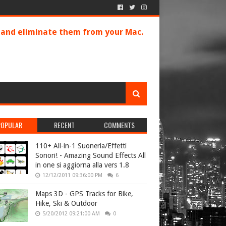
s and eliminate them from your Mac.
POPULAR
RECENT
COMMENTS
110+ All-in-1 Suoneria/Effetti
Sonori! - Amazing Sound Effects All
in one si aggiorna alla vers 1.8
12/12/2011 09:36:00 PM
6
Maps 3D - GPS Tracks for Bike,
Hike, Ski & Outdoor
5/20/2012 09:21:00 AM
0