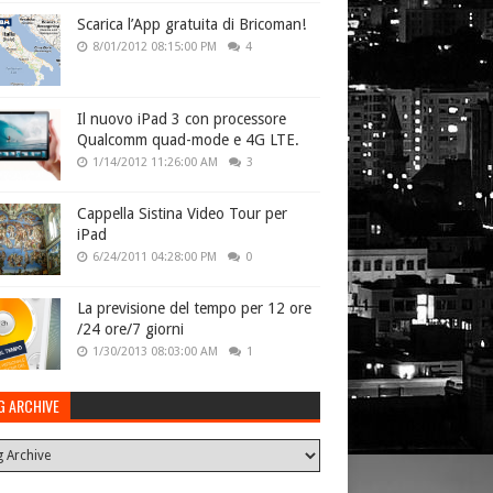
Scarica l’App gratuita di Bricoman!
8/01/2012 08:15:00 PM
4
Il nuovo iPad 3 con processore
Qualcomm quad-mode e 4G LTE.
1/14/2012 11:26:00 AM
3
Cappella Sistina Video Tour per
iPad
6/24/2011 04:28:00 PM
0
La previsione del tempo per 12 ore
/24 ore/7 giorni
1/30/2013 08:03:00 AM
1
G ARCHIVE