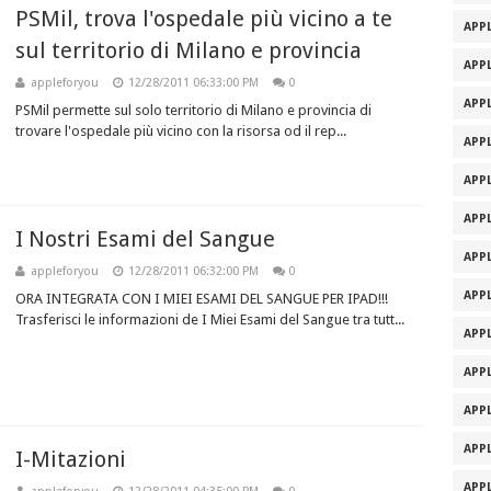
PSMil, trova l'ospedale più vicino a te
APPL
sul territorio di Milano e provincia
APPL
appleforyou
12/28/2011 06:33:00 PM
0
APPL
PSMil permette sul solo territorio di Milano e provincia di
trovare l'ospedale più vicino con la risorsa od il rep...
APPL
APPL
APPL
I Nostri Esami del Sangue
APPL
appleforyou
12/28/2011 06:32:00 PM
0
APPL
ORA INTEGRATA CON I MIEI ESAMI DEL SANGUE PER IPAD!!!
Trasferisci le informazioni de I Miei Esami del Sangue tra tutt...
APPL
APPL
APPL
APPL
I-Mitazioni
APPL