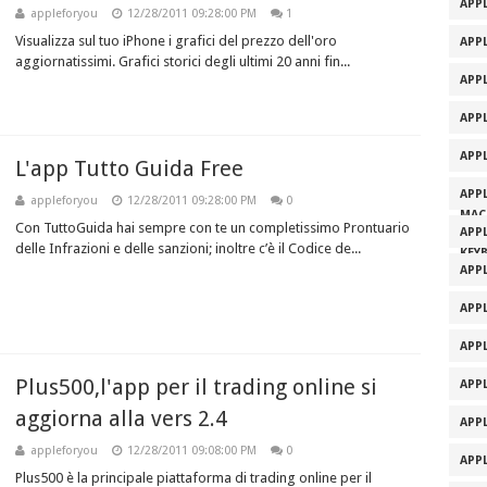
APPL
appleforyou
12/28/2011 09:28:00 PM
1
Visualizza sul tuo iPhone i grafici del prezzo dell'oro
APPL
aggiornatissimi. Grafici storici degli ultimi 20 anni fin...
APP
APP
APP
L'app Tutto Guida Free
APP
appleforyou
12/28/2011 09:28:00 PM
0
MAC
Con TuttoGuida hai sempre con te un completissimo Prontuario
APP
delle Infrazioni e delle sanzioni; inoltre c’è il Codice de...
KEY
APP
APP
APP
Plus500,l'app per il trading online si
APP
aggiorna alla vers 2.4
APP
appleforyou
12/28/2011 09:08:00 PM
0
APP
Plus500 è la principale piattaforma di trading online per il