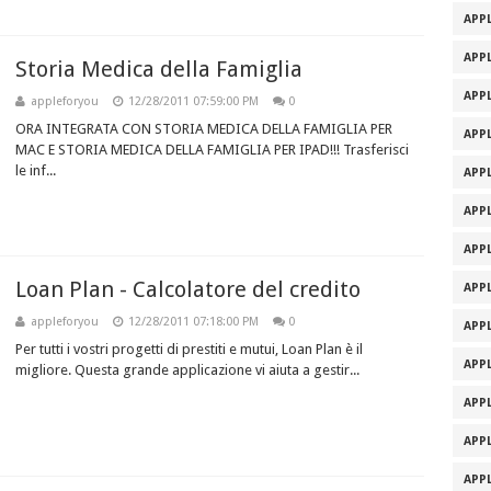
APPL
APPL
Storia Medica della Famiglia
APPL
appleforyou
12/28/2011 07:59:00 PM
0
ORA INTEGRATA CON STORIA MEDICA DELLA FAMIGLIA PER
APPL
MAC E STORIA MEDICA DELLA FAMIGLIA PER IPAD!!! Trasferisci
le inf...
APPL
APPL
APPL
Loan Plan - Calcolatore del credito
APPL
appleforyou
12/28/2011 07:18:00 PM
0
APPL
Per tutti i vostri progetti di prestiti e mutui, Loan Plan è il
APPL
migliore. Questa grande applicazione vi aiuta a gestir...
APPL
APPL
APPL