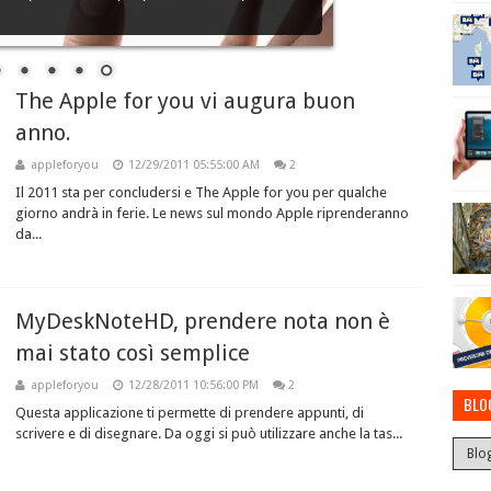
The Apple for you vi augura buon
anno.
appleforyou
12/29/2011 05:55:00 AM
2
Il 2011 sta per concludersi e The Apple for you per qualche
giorno andrà in ferie. Le news sul mondo Apple riprenderanno
da...
MyDeskNoteHD, prendere nota non è
mai stato così semplice
appleforyou
12/28/2011 10:56:00 PM
2
BLO
Questa applicazione ti permette di prendere appunti, di
scrivere e di disegnare. Da oggi si può utilizzare anche la tas...