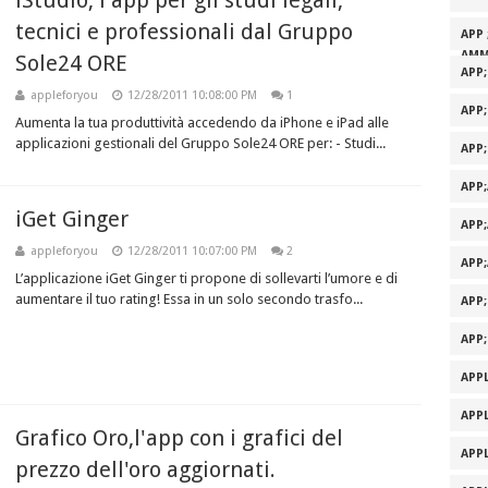
iStudio, l'app per gli studi legali,
tecnici e professionali dal Gruppo
APP 
AMM
Sole24 ORE
APP
appleforyou
12/28/2011 10:08:00 PM
1
APP
Aumenta la tua produttività accedendo da iPhone e iPad alle
applicazioni gestionali del Gruppo Sole24 ORE per: - Studi...
APP
APP
iGet Ginger
APP
appleforyou
12/28/2011 10:07:00 PM
2
APP
L’applicazione iGet Ginger ti propone di sollevarti l’umore e di
aumentare il tuo rating! Essa in un solo secondo trasfo...
APP
APP
APPL
APPL
Grafico Oro,l'app con i grafici del
APPL
prezzo dell'oro aggiornati.