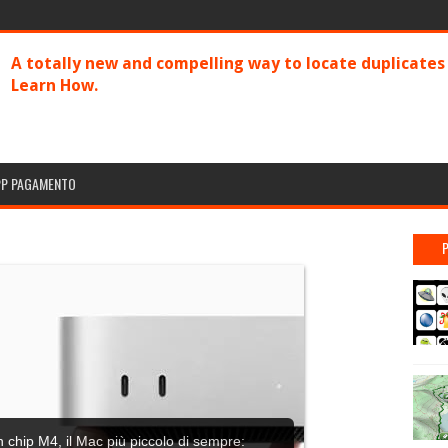
A totally new and compelling way to locate duplicate
Learn How.
PP PAGAMENTO
n chip M4, il Mac più piccolo di sempre: