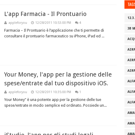
TAG
L'app Farmacia - Il Prontuario
12.3.
appleforyou
12/28/2011 10:53:00 PM
4
3B 
Farmacia – Il Prontuario è l’applicazione che ti permette di
consultare il prontuario farmaceutico su iPhone, iPad ed ...
ACQ
AIR
AIR
AIR
Your Money, l'app per la gestione delle
ALF
spese/entrate dal tuo dispositivo iOS.
ALF
appleforyou
12/28/2011 10:35:00 PM
1
Your Money" è una potente app per la gestione delle tue
ALF
spese/entrate in modo semplice ed ordinato. Possiede un...
AMA
AMA
AMA