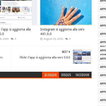
APPL
APPL
APP
APP
l'app si aggiorna alla
Instagram si aggiorna alla vers
0.0
441.0.0
APP
6, 2026
0
August 05, 2026
0
APP
MAC
APP
NEXT
KEY
rs
Flickr: l'app si aggiorna alla vers 5.0.0
APP
APP
BLOGGER
DISQUS
FACEBOOK
APP
APP
APP
APP