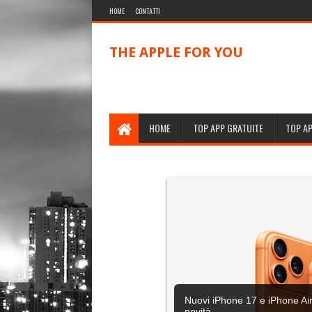
HOME
CONTATTI
THE APPLE FOR YOU
HOME
TOP APP GRATUITE
TOP A
Nuovi iPhone 17 e iPhone Air,
novità