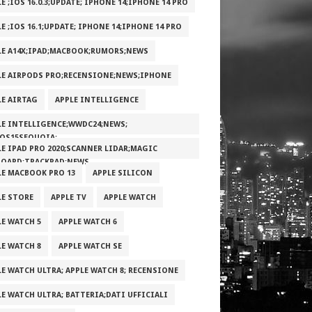
E ;IOS 16.0.3;UPDATE; IPHONE 14;IPHONE 14 PRO
E ;IOS 16.1;UPDATE; IPHONE 14;IPHONE 14 PRO
LE A14X;IPAD;MACBOOK;RUMORS;NEWS
LE AIRPODS PRO;RECENSIONE;NEWS;IPHONE
LE AIRTAG
APPLE INTELLIGENCE
LE INTELLIGENCE;WWDC24;NEWS;
OS15SEQUOIA;
LE IPAD PRO 2020;SCANNER LIDAR;MAGIC
BOARD;TRACKPAD;NEWS
LE MACBOOK PRO 13
APPLE SILICON
LE STORE
APPLE TV
APPLE WATCH
LE WATCH 5
APPLE WATCH 6
LE WATCH 8
APPLE WATCH SE
LE WATCH ULTRA; APPLE WATCH 8; RECENSIONE
LE WATCH ULTRA; BATTERIA;DATI UFFICIALI