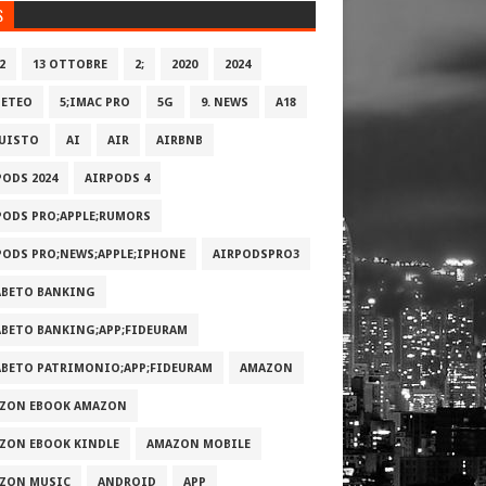
S
2
13 OTTOBRE
2;
2020
2024
METEO
5;IMAC PRO
5G
9. NEWS
A18
UISTO
AI
AIR
AIRBNB
PODS 2024
AIRPODS 4
PODS PRO;APPLE;RUMORS
PODS PRO;NEWS;APPLE;IPHONE
AIRPODSPRO3
ABETO BANKING
ABETO BANKING;APP;FIDEURAM
ABETO PATRIMONI‪O‬;APP;FIDEURAM
AMAZON
ZON EBOOK AMAZON
ZON EBOOK KINDLE
AMAZON MOBILE
ZON MUSIC
ANDROID
APP