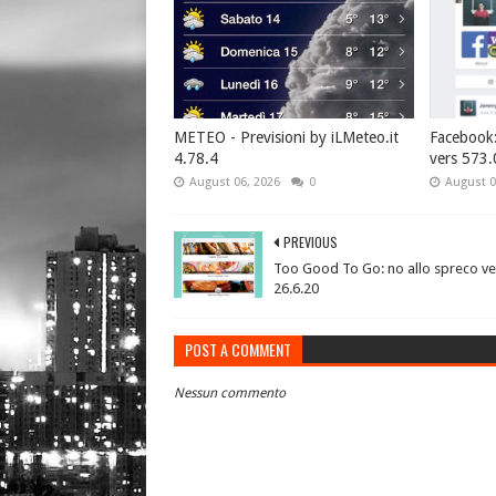
METEO - Previsioni by iLMeteo.it
Facebook: 
4.78.4
vers 573.
August 06, 2026
0
August 0
PREVIOUS
Too Good To Go: no allo spreco ve
26.6.20
POST A COMMENT
Nessun commento