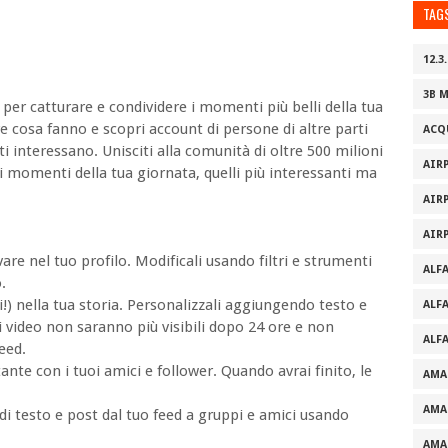
TAG
12.3.
3B 
r catturare e condividere i momenti più belli della tua
ere cosa fanno e scopri account di persone di altre parti
ACQ
 interessano. Unisciti alla comunità di oltre 500 milioni
AIR
i momenti della tua giornata, quelli più interessanti ma
AIR
AIR
are nel tuo profilo. Modificali usando filtri e strumenti
ALF
.
ti!) nella tua storia. Personalizzali aggiungendo testo e
ALF
i video non saranno più visibili dopo 24 ore e non
ALF
feed.
tante con i tuoi amici e follower. Quando avrai finito, le
AMA
AMA
di testo e post dal tuo feed a gruppi e amici usando
AMA