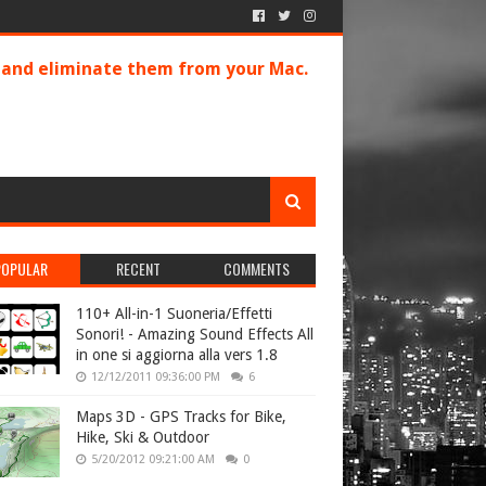
s and eliminate them from your Mac.
POPULAR
RECENT
COMMENTS
110+ All-in-1 Suoneria/Effetti
Sonori! - Amazing Sound Effects All
in one si aggiorna alla vers 1.8
12/12/2011 09:36:00 PM
6
Maps 3D - GPS Tracks for Bike,
Hike, Ski & Outdoor
5/20/2012 09:21:00 AM
0