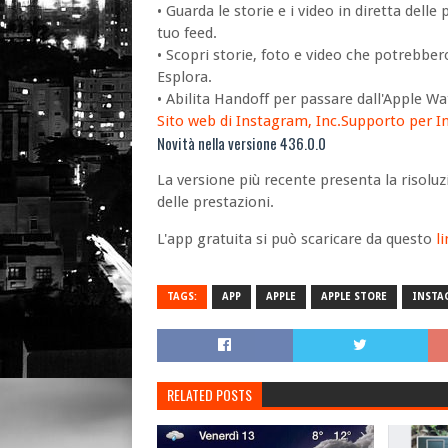
• Guarda le storie e i video in diretta dell
tuo feed.
• Scopri storie, foto e video che potrebbero
Esplora.
• Abilita Handoff per passare dall'Apple Wa
Sito web di Instagram, Inc.
Supporto per I
Novità nella versione 436.0.0
La versione più recente presenta la risolu
delle prestazioni.
L'app gratuita si può scaricare da questo
l
TAGS:
APP
APPLE
APPLE STORE
INSTA
RELATED POSTS