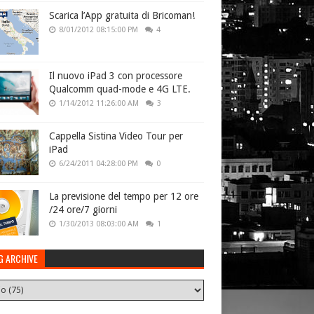
Scarica l’App gratuita di Bricoman!
8/01/2012 08:15:00 PM
4
Il nuovo iPad 3 con processore
Qualcomm quad-mode e 4G LTE.
1/14/2012 11:26:00 AM
3
Cappella Sistina Video Tour per
iPad
6/24/2011 04:28:00 PM
0
La previsione del tempo per 12 ore
/24 ore/7 giorni
1/30/2013 08:03:00 AM
1
G ARCHIVE