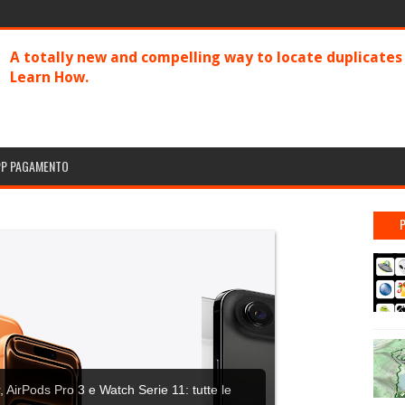
A totally new and compelling way to locate duplicate
Learn How.
PP PAGAMENTO
 AirPods Pro 3 e Watch Serie 11: tutte le