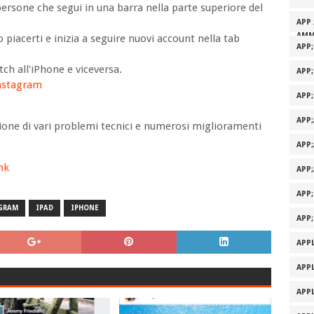
e persone che segui in una barra nella parte superiore del
APP 
AMM
 piacerti e inizia a seguire nuovi account nella tab
APP
tch all'iPhone e viceversa.
APP
nstagram
APP
APP
zione di vari problemi tecnici e numerosi miglioramenti
APP
ink
APP
APP
GRAM
IPAD
IPHONE
APP
APPL
APPL
APPL