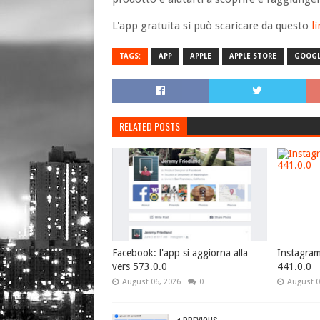
L'app gratuita si può scaricare da questo
l
TAGS:
APP
APPLE
APPLE STORE
GOOGL
RELATED POSTS
Facebook: l'app si aggiorna alla
Instagram 
vers 573.0.0
441.0.0
August 06, 2026
0
August 0