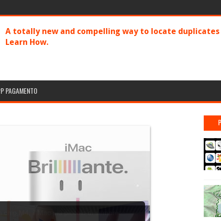
A totally new and compelling way to locate duplicate
Learn How.
PP PAGAMENTO
n chip M4, il Mac più piccolo di sempre: