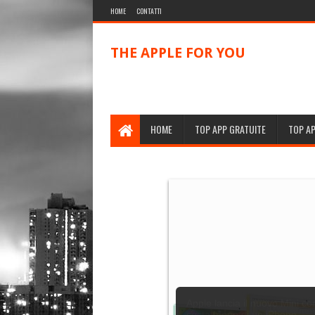
HOME
CONTATTI
THE APPLE FOR YOU
HOME
TOP APP GRATUITE
TOP A
Apple lancia il nuovo Mini co
costa meno di un iPhone