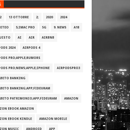
S
2
13 OTTOBRE
2;
2020
2024
METEO
5;IMAC PRO
5G
9. NEWS
A18
UISTO
AI
AIR
AIRBNB
PODS 2024
AIRPODS 4
PODS PRO;APPLE;RUMORS
PODS PRO;NEWS;APPLE;IPHONE
AIRPODSPRO3
ABETO BANKING
ABETO BANKING;APP;FIDEURAM
ABETO PATRIMONI‪O‬;APP;FIDEURAM
AMAZON
ZON EBOOK AMAZON
ZON EBOOK KINDLE
AMAZON MOBILE
ZON MUSIC
ANDROID
APP