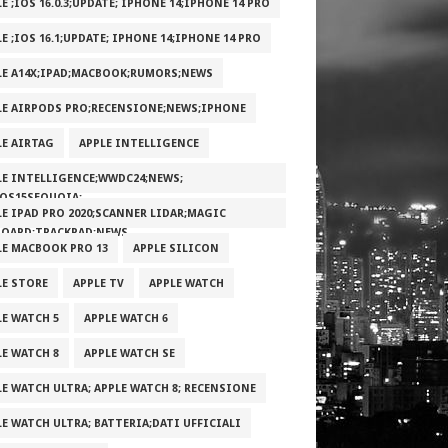
E ;IOS 16.0.3;UPDATE; IPHONE 14;IPHONE 14 PRO
E ;IOS 16.1;UPDATE; IPHONE 14;IPHONE 14 PRO
LE A14X;IPAD;MACBOOK;RUMORS;NEWS
LE AIRPODS PRO;RECENSIONE;NEWS;IPHONE
LE AIRTAG
APPLE INTELLIGENCE
LE INTELLIGENCE;WWDC24;NEWS;
OS15SEQUOIA;
LE IPAD PRO 2020;SCANNER LIDAR;MAGIC
BOARD;TRACKPAD;NEWS
LE MACBOOK PRO 13
APPLE SILICON
LE STORE
APPLE TV
APPLE WATCH
LE WATCH 5
APPLE WATCH 6
LE WATCH 8
APPLE WATCH SE
LE WATCH ULTRA; APPLE WATCH 8; RECENSIONE
LE WATCH ULTRA; BATTERIA;DATI UFFICIALI