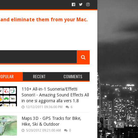
s and eliminate them from your Mac.
POPULAR
RECENT
COMMENTS
110+ All-in-1 Suoneria/Effetti
Sonori! - Amazing Sound Effects All
in one si aggiorna alla vers 1.8
12/12/2011 09:36:00 PM
6
Maps 3D - GPS Tracks for Bike,
Hike, Ski & Outdoor
5/20/2012 09:21:00 AM
0