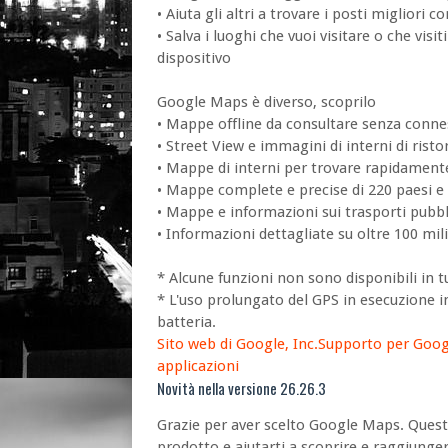
• Aiuta gli altri a trovare i posti migliori 
• Salva i luoghi che vuoi visitare o che visi
dispositivo
Google Maps è diverso, scoprilo
• Mappe offline da consultare senza conne
• Street View e immagini di interni di rist
• Mappe di interni per trovare rapidamente
• Mappe complete e precise di 220 paesi e
• Mappe e informazioni sui trasporti pubblic
• Informazioni dettagliate su oltre 100 mili
* Alcune funzioni non sono disponibili in tu
* L'uso prolungato del GPS in esecuzione i
batteria.
Sito web di Google, Inc.
Supporto per Goog
applicazioni
Novità nella versione 26.26.3
Grazie per aver scelto Google Maps. Questa
prodotto e aiutarti a scoprire e raggiunger