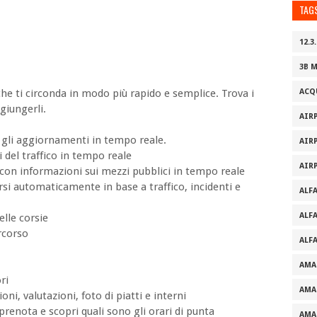
TAG
12.3.
3B 
e ti circonda in modo più rapido e semplice. Trova i
ACQ
giungerli.
AIR
 gli aggiornamenti in tempo reale.
AIR
ni del traffico in tempo reale
AIR
g con informazioni sui mezzi pubblici in tempo reale
si automaticamente in base a traffico, incidenti e
ALF
ALF
elle corsie
ercorso
ALF
AMA
ri
AMA
oni, valutazioni, foto di piatti e interni
prenota e scopri quali sono gli orari di punta
AMA