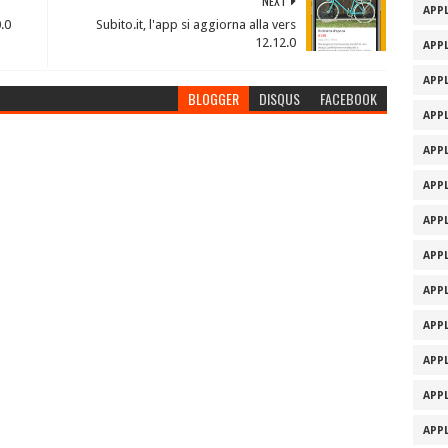
NEXT
APPL
0.0
Subito.it, l'app si aggiorna alla vers
12.12.0
APPL
APPL
BLOGGER
DISQUS
FACEBOOK
APPL
APPL
APPL
APPL
APPL
APPL
APPL
APPL
APPL
APPL