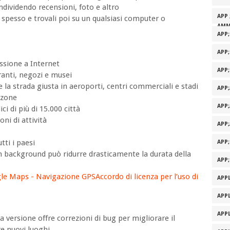
condividendo recensioni, foto e altro
APP 
ti spesso e trovali poi su un qualsiasi computer o
AMM
APP
APP
ssione a Internet
APP
oranti, negozi e musei
 la strada giusta in aeroporti, centri commerciali e stadi
APP
 zone
APP
i di più di 15.000 città
oni di attività
APP
tti i paesi
APP
n background può ridurre drasticamente la durata della
APP
le Maps - Navigazione GPS
Accordo di licenza per l’uso di
APPL
APPL
APPL
 versione offre correzioni di bug per migliorare il
e nuovi luoghi.