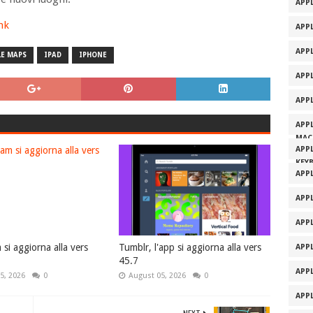
APPL
ink
APPL
APP
E MAPS
IPAD
IPHONE
APP
APP
APP
MAC
APP
KEY
APP
APP
APP
si aggiorna alla vers
Tumblr, l'app si aggiorna alla vers
APP
45.7
APP
5, 2026
0
August 05, 2026
0
APP