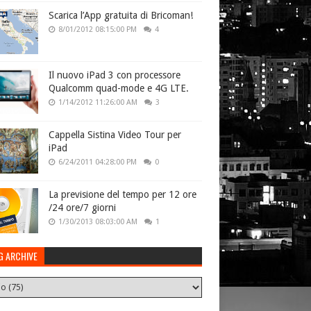
Scarica l’App gratuita di Bricoman!
8/01/2012 08:15:00 PM
4
Il nuovo iPad 3 con processore
Qualcomm quad-mode e 4G LTE.
1/14/2012 11:26:00 AM
3
Cappella Sistina Video Tour per
iPad
6/24/2011 04:28:00 PM
0
La previsione del tempo per 12 ore
/24 ore/7 giorni
1/30/2013 08:03:00 AM
1
G ARCHIVE