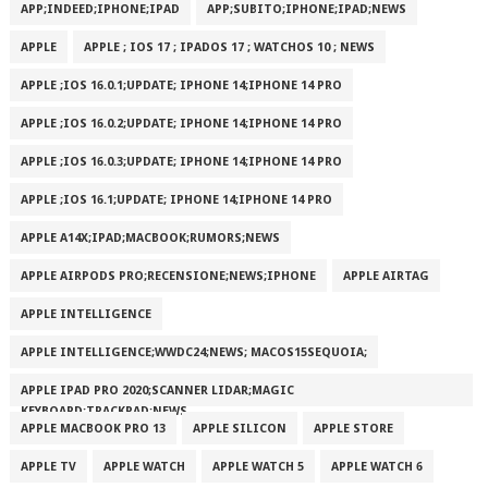
APP;INDEED;IPHONE;IPAD
APP;SUBITO;IPHONE;IPAD;NEWS
APPLE
APPLE ; IOS 17 ; IPADOS 17 ; WATCHOS 10 ; NEWS
APPLE ;IOS 16.0.1;UPDATE; IPHONE 14;IPHONE 14 PRO
APPLE ;IOS 16.0.2;UPDATE; IPHONE 14;IPHONE 14 PRO
APPLE ;IOS 16.0.3;UPDATE; IPHONE 14;IPHONE 14 PRO
APPLE ;IOS 16.1;UPDATE; IPHONE 14;IPHONE 14 PRO
APPLE A14X;IPAD;MACBOOK;RUMORS;NEWS
APPLE AIRPODS PRO;RECENSIONE;NEWS;IPHONE
APPLE AIRTAG
APPLE INTELLIGENCE
APPLE INTELLIGENCE;WWDC24;NEWS; MACOS15SEQUOIA;
APPLE IPAD PRO 2020;SCANNER LIDAR;MAGIC
KEYBOARD;TRACKPAD;NEWS
APPLE MACBOOK PRO 13
APPLE SILICON
APPLE STORE
APPLE TV
APPLE WATCH
APPLE WATCH 5
APPLE WATCH 6