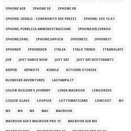
IPHONE AIR
IPHONE SE
IPHONE XR
IPHONE; IDEALO - CONFRONTO DEI PREZZI
IPHONE; IOS 12.4.1
IPHONE; PUBBLICA AMMINISTRAZIONE
IPHONE;DELIVEROO
IPHONE;IPAD;
IPHONE;SHPOCK
IPHONE12
IPHONE17
IPHONE9
IPHONEAIR
ITALIA
ITALO TRENO
ITRANSLATE
JOB
JUST DANCE NOW
JUST EAT
JUST EAT;RISTORANTI
KEEPER
KEYNOTE
KINDLE
KITCHEN STORIES
KLONDIKE ADVENTURES
LASTAMPA.IT
LEGO® BUILDER'S JOURNEY
LINEA MACBOOK
LINGOKIDS
LIQUID GLASS
LOOPSIE
LOTTOMATICARD
LOWCOST
M1
M3
M4
M5
MAC
MACBOOK
MACBOOK AIR E MACBOOK PRO 13
MACBOOK AIR M4