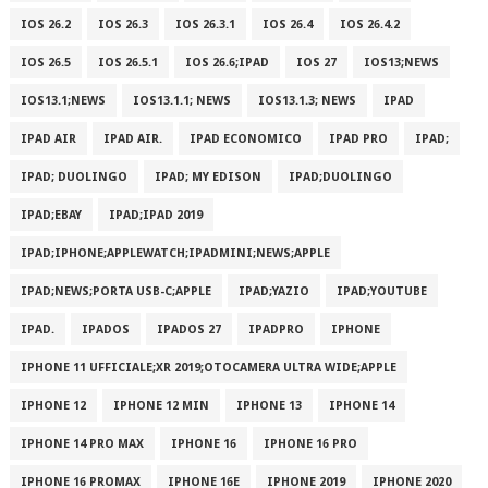
IOS 26.2
IOS 26.3
IOS 26.3.1
IOS 26.4
IOS 26.4.2
IOS 26.5
IOS 26.5.1
IOS 26.6;IPAD
IOS 27
IOS13;NEWS
IOS13.1;NEWS
IOS13.1.1; NEWS
IOS13.1.3; NEWS
IPAD
IPAD AIR
IPAD AIR.
IPAD ECONOMICO
IPAD PRO
IPAD;
IPAD; DUOLINGO
IPAD; MY EDISON
IPAD;DUOLINGO
IPAD;EBAY
IPAD;IPAD 2019
IPAD;IPHONE;APPLEWATCH;IPADMINI;NEWS;APPLE
IPAD;NEWS;PORTA USB-C;APPLE
IPAD;YAZIO
IPAD;YOUTUBE
IPAD.
IPADOS
IPADOS 27
IPADPRO
IPHONE
IPHONE 11 UFFICIALE;XR 2019;OTOCAMERA ULTRA WIDE;APPLE
IPHONE 12
IPHONE 12 MIN
IPHONE 13
IPHONE 14
IPHONE 14 PRO MAX
IPHONE 16
IPHONE 16 PRO
IPHONE 16 PROMAX
IPHONE 16E
IPHONE 2019
IPHONE 2020