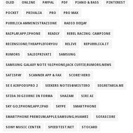
OLED
ONLINE
PAYPAL
PDF
PIANO & BASS
PINTEREST
POCKET
PRIVALIA
PRO
PRO MAX
PUBBLICA AMMINISTRAZIONE
RADIO DEEJAY
RAIPLAY;APP;IPHONE
READLY
REBEL RACING: CAMPIONE
RECENSIONE;THEAPPLEFORYOU
RELIVE
REPUBBLICA.IT
RUMORS
SALDIPRIVATI
SAMSUNG
SAMSUNG GALAXY NOTE 10;IPHONE;JACK CUFFIE;RUMORS;NEWS
SATISPAY
SCANNER APP & FAX
SCORE! HERO
SE E AIRPODSPRO 2
SEEKERS NOTES®MISTERO
SEGRETARIA.ME
SFIDA 30 GIORNI IN FORMA
SHAZAM
SIRI AI
SKY GO;IPHONE;APP;IPAD
SKYPE
SMARTPHONE
SMARTPHONE PREMIUM;APPLE;SAMSUNG;HUAWEI
SOFASCORE
SONY MUSIC CENTER
SPEEDTEST.NET
STOCARD