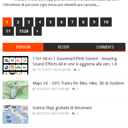
100 milioni di persone ogni mese per identificare canzoni,...
1
2
3
4
5
6
7
8
9
10
11
1528
POPULAR
RECENT
COMMENTS
110+ All-in-1 Suoneria/Effetti Sonori! - Amazing
Sound Effects All in one si aggiorna alla vers 1.8
12/12/2011 09:36:00 PM
6
Maps 3D - GPS Tracks for Bike, Hike, Ski & Outdoor
5/20/2012 09:21:00 AM
0
Scarica l’App gratuita di Bricoman!
8/01/2012 08:15:00 PM
4