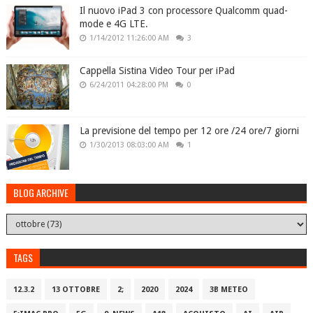
Il nuovo iPad 3 con processore Qualcomm quad-
mode e 4G LTE.
1/14/2012 11:26:00 AM
3
Cappella Sistina Video Tour per iPad
6/24/2011 04:28:00 PM
0
La previsione del tempo per 12 ore /24 ore/7 giorni
1/30/2013 08:03:00 AM
1
BLOG ARCHIVE
TAGS
12.3.2
13 OTTOBRE
2;
2020
2024
3B METEO