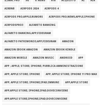
5;IMAC PRO
5G
9. NEWS
A18
ACQUISTO
AI
AIR
AIRBNB
AIRPODS 2024
AIRPODS 4
AIRPODS PRO;APPLE;RUMORS
AIRPODS PRO;NEWS;APPLE;IPHONE
AIRPODSPRO3
ALFABETO BANKING
ALFABETO BANKING;APP;FIDEURAM
ALFABETO PATRIMONI‪O‬;APP;FIDEURAM
AMAZON
AMAZON EBOOK AMAZON
AMAZON EBOOK KINDLE
AMAZON MOBILE
AMAZON MUSIC
ANDROID
APP
APP ; APPLE; STORE; IPHONE; PUBBLICA AMMINISTRAZIONE
APP; APPLE STORE; IPHONE
APP; APPLE STORE; IPHONE 11 PRO MAX
APP; APPLE STORE; IPHONE;IPAD;IMMUNI
APP;APPLE STORE
APP;APPLE STORE; IPHONE;IPAD;DOVECONVIENE
APP;APPLE STORE;IPHONE;IPAD;DOVECONVIENE