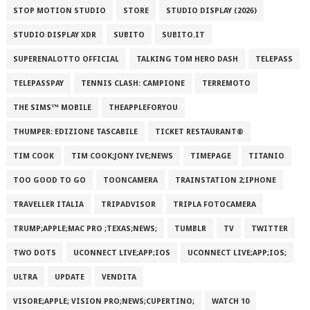
STOP MOTION STUDIO
STORE
STUDIO DISPLAY (2026)
STUDIO DISPLAY XDR
SUBITO
SUBITO.IT
SUPERENALOTTO OFFICIAL
TALKING TOM HERO DASH
TELEPASS
TELEPASSPAY
TENNIS CLASH: CAMPIONE
TERREMOTO
THE SIMS™ MOBILE
THEAPPLEFORYOU
THUMPER: EDIZIONE TASCABILE
TICKET RESTAURANT®
TIM COOK
TIM COOK;JONY IVE;NEWS
TIMEPAGE
TITANIO
TOO GOOD TO GO
TOONCAMERA
TRAINSTATION 2;IPHONE
TRAVELLER ITALIA
TRIPADVISOR
TRIPLA FOTOCAMERA
TRUMP;APPLE;MAC PRO ;TEXAS;NEWS;
TUMBLR
TV
TWITTER
TWO DOTS
UCONNECT LIVE;APP;IOS
UCONNECT LIVE;APP;IOS;
ULTRA
UPDATE
VENDITA
VISORE;APPLE; VISION PRO;NEWS;CUPERTINO;
WATCH 10