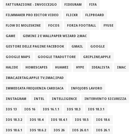
FATTURAZIONE - INVOICE2GO
FIDEURAM
FIFA
FILMMAKER PRO EDITOR VIDEO
FLICKR
FLIPBOARD
FLOW DI MOLESKINE
FOCOS
FORZA FOOTBALL
FYUSE
GAME
GEMINI 2 E WALLPAPER WIZARD 2;MAC
GESTORE DELLE PAGINE FACEBOOK
GMAIL
GOOGLE
GOOGLE MAPS
GOOGLE TRADUTTORE
GRIPLINE;APPLE
HALIDE
HOMESCAPES
HUAWEI
HYPE
IDEALISTA
IMAC
IMAC;AIRTAG;APPLE TV;IMAC;IPAD
IMMEDIATA FREQUENZA CARDIACA
INFOJOBS LAVORO
INSTAGRAM
INTEL
INTELLIGENCE
INTERVENTO SICUREZZA
IOS 13
IOS 16
IOS 16.1.1
IOS 18.3
IOS 18.3.1
IOS 18.3.2
IOS 18.4
IOS 18.4.1
IOS 18.5
IOS 18.6
IOS 18.6.1
IOS 18.6.2
IOS 26
IOS 26.0.1
IOS 26.1