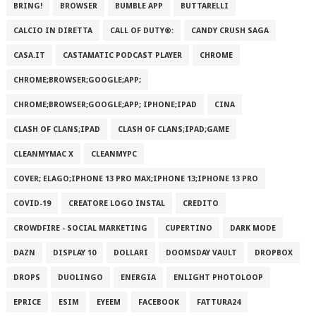
BRING!
BROWSER
BUMBLE APP
BUTTARELLI
CALCIO IN DIRETTA
CALL OF DUTY®:
CANDY CRUSH SAGA
CASA.IT
CASTAMATIC PODCAST PLAYER
CHROME
CHROME;BROWSER;GOOGLE;APP;
CHROME;BROWSER;GOOGLE;APP; IPHONE;IPAD
CINA
CLASH OF CLANS;IPAD
CLASH OF CLANS;IPAD;GAME
CLEANMYMAC X
CLEANMYPC
COVER; ELAGO;IPHONE 13 PRO MAX;IPHONE 13;IPHONE 13 PRO
COVID-19
CREATORE LOGO INSTAL
CREDITO
CROWDFIRE - SOCIAL MARKETING
CUPERTINO
DARK MODE
DAZN
DISPLAY 10
DOLLARI
DOOMSDAY VAULT
DROPBOX
DROPS
DUOLINGO
ENERGIA
ENLIGHT PHOTOLOOP
EPRICE
ESIM
EYEEM
FACEBOOK
FATTURA24