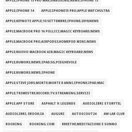
APPLE;IPHONE 13 PRO MAX;UNBOXING;NEWS;IPHONE 13
APPLE;IPHONE 14
APPLE;IPHONE15 PRO;APPLE WATCHULTRA
APPLE;KEYNOTE APPLE;10 SETTEMBRE;IPHONE;2019;NEWS
APPLE;MACBOOK PRO 16 POLLICI;MAGIC KEYBOARD;NEWS
APPLE;MACBOOK PRO;AIRPODS3;HOMEPOD MINI;NEWS
APPLE;NUOVO MACBOOK AIR;MAGIC KEYBOARD;NEWS
APPLE;RUMORS;NEWS;IPAD;5G;PIEGHEVOLE
APPLE;RUMORS;NEWS;IPHONE
APPLE;STEVE JOBS;MORTE;MORTE 8 ANNI;IPHONE;IPAD;MAC
APPLE;TRIMESTRE;RECORD;TV;STREAMING;SERVIZI
APPLE.APP STORE
ASPHALT 9: LEGENDS
AUDIOLIBRI STORYTEL
AUDIOLIBRI; EBOOK;IA
AUGURI
AUTOSCOUT24
AW LAB CLUB
BOOKING
BOOKING.COM
BREETHE;MEDITAZIONE E SONNO