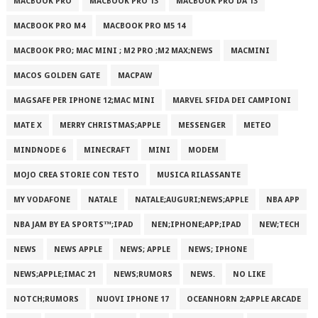
MACBOOK PRO
MACBOOK PRO 13
MACBOOK PRO DA 13
MACBOOK PRO M4
MACBOOK PRO M5 14
MACBOOK PRO; MAC MINI ; M2 PRO ;M2 MAX;NEWS
MACMINI
MACOS GOLDEN GATE
MACPAW
MAGSAFE PER IPHONE 12;MAC MINI
MARVEL SFIDA DEI CAMPIONI
MATE X
MERRY CHRISTMAS;APPLE
MESSENGER
METEO
MINDNODE 6
MINECRAFT
MINI
MODEM
MOJO CREA STORIE CON TESTO
MUSICA RILASSANTE
MY VODAFONE
NATALE
NATALE;AUGURI;NEWS;APPLE
NBA APP
NBA JAM BY EA SPORTS™;IPAD
NEN;IPHONE;APP;IPAD
NEW;TECH
NEWS
NEWS APPLE
NEWS; APPLE
NEWS; IPHONE
NEWS;APPLE;IMAC 21
NEWS;RUMORS
NEWS.
NO LIKE
NOTCH;RUMORS
NUOVI IPHONE 17
OCEANHORN 2;APPLE ARCADE