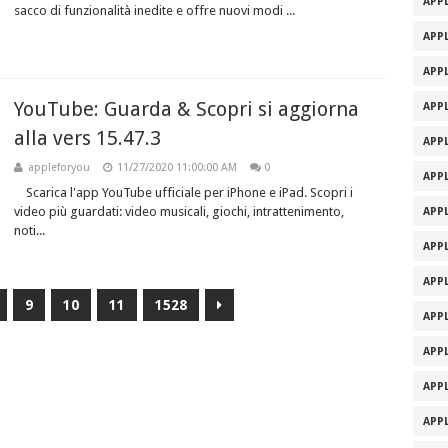
APPL
sacco di funzionalità inedite e offre nuovi modi ...
APPL
APPL
YouTube: Guarda & Scopri si aggiorna
APPL
alla vers 15.47.3
APPL
appleforyou
11/27/2020 11:00:00 AM
0
APPL
Scarica l'app YouTube ufficiale per iPhone e iPad. Scopri i
video più guardati: video musicali, giochi, intrattenimento,
APPL
noti...
APPL
APPL
9
10
11
1528
APPL
APPL
APPL
APPL