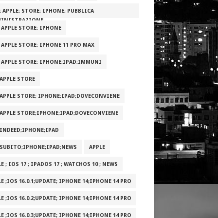
; APPLE; STORE; IPHONE; PUBBLICA
INISTRAZIONE
; APPLE STORE; IPHONE
; APPLE STORE; IPHONE 11 PRO MAX
; APPLE STORE; IPHONE;IPAD;IMMUNI
;APPLE STORE
;APPLE STORE; IPHONE;IPAD;DOVECONVIENE
;APPLE STORE;IPHONE;IPAD;DOVECONVIENE
;INDEED;IPHONE;IPAD
;SUBITO;IPHONE;IPAD;NEWS
APPLE
E ; IOS 17 ; IPADOS 17 ; WATCHOS 10 ; NEWS
E ;IOS 16.0.1;UPDATE; IPHONE 14;IPHONE 14 PRO
E ;IOS 16.0.2;UPDATE; IPHONE 14;IPHONE 14 PRO
E ;IOS 16.0.3;UPDATE; IPHONE 14;IPHONE 14 PRO