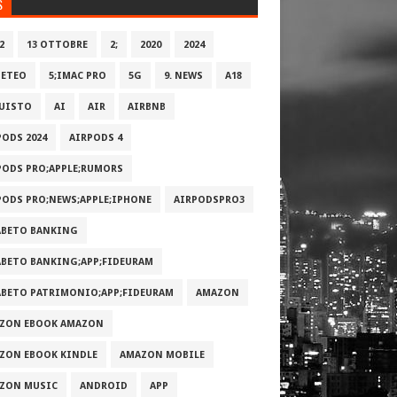
S
2
13 OTTOBRE
2;
2020
2024
METEO
5;IMAC PRO
5G
9. NEWS
A18
UISTO
AI
AIR
AIRBNB
PODS 2024
AIRPODS 4
PODS PRO;APPLE;RUMORS
PODS PRO;NEWS;APPLE;IPHONE
AIRPODSPRO3
ABETO BANKING
ABETO BANKING;APP;FIDEURAM
ABETO PATRIMONI‪O‬;APP;FIDEURAM
AMAZON
ZON EBOOK AMAZON
ZON EBOOK KINDLE
AMAZON MOBILE
ZON MUSIC
ANDROID
APP