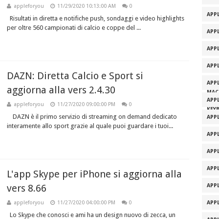
appleforyou
11/29/2020 10:13:00 AM
0
APPL
Risultati in diretta e notifiche push, sondaggi e video highlights
per oltre 560 campionati di calcio e coppe del ...
APP
APP
APP
DAZN: Diretta Calcio e Sport si
APP
aggiorna alla vers 2.4.30
MAC
APP
appleforyou
11/27/2020 09:00:00 PM
0
KEY
DAZN è il primo servizio di streaming on demand dedicato
APP
interamente allo sport grazie al quale puoi guardare i tuoi...
APP
APP
APP
L'app Skype per iPhone si aggiorna alla
vers 8.66
APP
appleforyou
11/27/2020 04:00:00 PM
0
APP
Lo Skype che conosci e ami ha un design nuovo di zecca, un