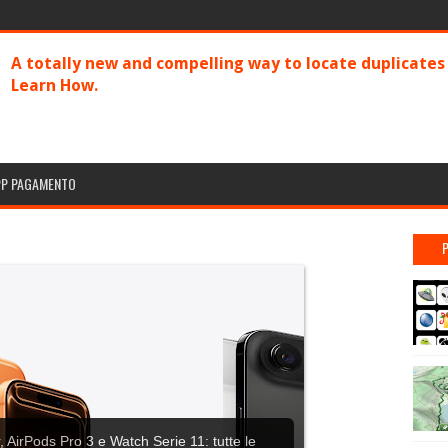
A totally new and compelling way to locate duplicate
Learn How.
PP PAGAMENTO
 AirPods Pro 3 e Watch Serie 11: tutte le