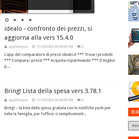
idealo - confronto dei prezzi, si
aggiorna alla vers 15.4.0
appleforyou
11/30/2020 09:00:00 PM
0
L'app del comparatore di prezzi idealo.it *** Trova i prodotti
*** Compara i prezzi *** Acquista risparmiando *** Il miglior
p...
Bring! Lista della spesa vers 3.78.1
appleforyou
11/30/2020 04:00:00 PM
0
Bring! – la lista della spesa gratuita con le notifiche push per
BLO
tutta la famiglia, per l'ufficio o semplicement...