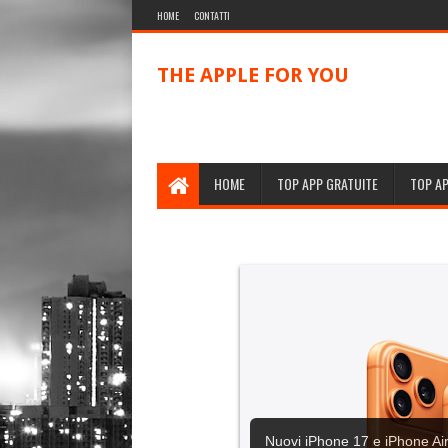
HOME
CONTATTI
THE APPLE FOR YOU
HOME
TOP APP GRATUITE
TOP A
Nuovi iPhone 17 e iPhone Air,