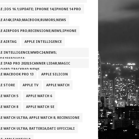
E ;IOS 16.1;UPDATE; IPHONE 14;IPHONE 14 PRO
LE A14X;IPAD;MACBOOK;RUMORS;NEWS
LE AIRPODS PRO;RECENSIONE;NEWS;IPHONE
LE AIRTAG
APPLE INTELLIGENCE
LE INTELLIGENCE;WWDC24;NEWS;
OS15SEQUOIA;
LE IPAD PRO 2020;SCANNER LIDAR;MAGIC
BOARD;TRACKPAD;NEWS
LE MACBOOK PRO 13
APPLE SILICON
LE STORE
APPLE TV
APPLE WATCH
LE WATCH 5
APPLE WATCH 6
LE WATCH 8
APPLE WATCH SE
LE WATCH ULTRA; APPLE WATCH 8; RECENSIONE
LE WATCH ULTRA; BATTERIA;DATI UFFICIALI