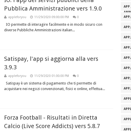
IO: l'app dei servizi pubblici della
APP 
Pubblica Amministrazione vers 1.9.0
AMM
APP
appleforyou
11/29/2020 09:00:00 PM
0
IO permette di interagire facilmente e in modo sicuro con
APP
diverse Pubbliche Amministrazioni italian...
APP
APP
Satispay, l'app si aggiorna alla vers
APP
3.9.3
APP
appleforyou
11/29/2020 01:00:00 PM
0
APP
Satispay è un sistema di pagamento che ti permette di
acquistare nei negozi convenzionati, fisici e online, effettua...
APP
APPL
APPL
Forza Football - Risultati in Diretta
APPL
Calcio (Live Score Addicts) vers 5.8.7
APPL