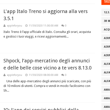
TAG
L'app Italo Treno si aggiorna alla vers
12.3.
3.5.1
3B 
appleforyou
11/30/2020 11:00:00 AM
0
ACQ
Italo Treno è l’app ufficiale di Italo. Consulta gli orari, acquista
e gestisci i tuoi viaggi, e ricevi aggiornamenti...
AIR
AIR
AIR
Shpock, l’app-mercatino degli annunci
ALF
e delle belle cose vicino a te vers 8.13.0
ALF
appleforyou
11/30/2020 08:00:00 AM
0
Una delle app-mercatino degli annunci più scaricate, con più
ALF
di 10 milioni di utenti. Compra e vendi in modo facilissimo con
AMA
Sh...
AMA
AMA