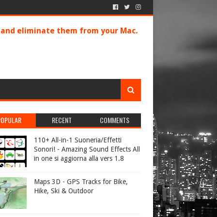
s and eliminate them from your Mac.
POPULAR
RECENT
COMMENTS
110+ All-in-1 Suoneria/Effetti
Sonori! - Amazing Sound Effects All
in one si aggiorna alla vers 1.8
Maps 3D - GPS Tracks for Bike,
Hike, Ski & Outdoor