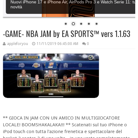
Nuovi iPhone 17 e iPhone Air, AirPods Pro 3 e Watch Serie 11: tutt
novità
-GAME- NBA JAM by EA SPORTS™ vers 1.1.63
appleforyou
11/11/2019 06:45:00 AM
0
** GIOCA IN JAM CON UN AMICO IN MULTIGIOCATORE
LOCALE! BOOMSHAKALAKA!!! ** Scatenati sul tuo iPhone o
iPod touch con tutta l'azione frenetica e spettacolare del