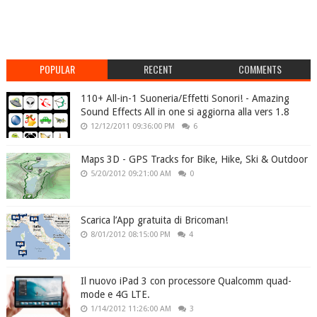
POPULAR
RECENT
COMMENTS
110+ All-in-1 Suoneria/Effetti Sonori! - Amazing
Sound Effects All in one si aggiorna alla vers 1.8
12/12/2011 09:36:00 PM
6
Maps 3D - GPS Tracks for Bike, Hike, Ski & Outdoor
5/20/2012 09:21:00 AM
0
Scarica l’App gratuita di Bricoman!
8/01/2012 08:15:00 PM
4
Il nuovo iPad 3 con processore Qualcomm quad-
mode e 4G LTE.
1/14/2012 11:26:00 AM
3