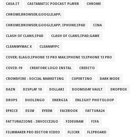
CASA.IT
CASTAMATIC PODCAST PLAYER
CHROME
CHROME;BROWSER;GOOGLE;APP;
CHROME;BROWSER;GOOGLE;APP; IPHONE;IPAD
CINA
CLASH OF CLANS;IPAD
CLASH OF CLANS;IPAD;GAME
CLEANMYMAC X
CLEANMYPC
COVER; ELAGO;IPHONE 13 PRO MAX;IPHONE 13;IPHONE 13 PRO
COVID-19
CREATORE LOGO INSTAL
CREDITO
CROWDFIRE - SOCIAL MARKETING
CUPERTINO
DARK MODE
DAZN
DISPLAY 10
DOLLARI
DOOMSDAY VAULT
DROPBOX
DROPS
DUOLINGO
ENERGIA
ENLIGHT PHOTOLOOP
EPRICE
ESIM
EYEEM
FACEBOOK
FATTURA24
FATTURAZIONE - INVOICE2GO
FIDEURAM
FIFA
FILMMAKER PRO EDITOR VIDEO
FLICKR
FLIPBOARD