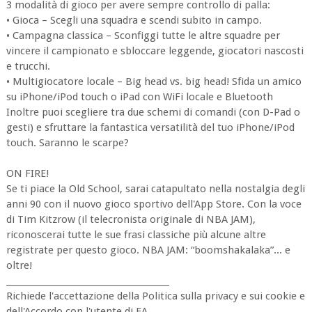
3 modalità di gioco per avere sempre controllo di palla:
• Gioca – Scegli una squadra e scendi subito in campo.
• Campagna classica – Sconfiggi tutte le altre squadre per
vincere il campionato e sbloccare leggende, giocatori nascosti
e trucchi.
• Multigiocatore locale – Big head vs. big head! Sfida un amico
su iPhone/iPod touch o iPad con WiFi locale e Bluetooth
Inoltre puoi scegliere tra due schemi di comandi (con D-Pad o
gesti) e sfruttare la fantastica versatilità del tuo iPhone/iPod
touch. Saranno le scarpe?
ON FIRE!
Se ti piace la Old School, sarai catapultato nella nostalgia degli
anni 90 con il nuovo gioco sportivo dell'App Store. Con la voce
di Tim Kitzrow (il telecronista originale di NBA JAM),
riconoscerai tutte le sue frasi classiche più alcune altre
registrate per questo gioco. NBA JAM: “boomshakalaka”... e
oltre!
_______________________________________
Richiede l'accettazione della Politica sulla privacy e sui cookie e
dell'Accordo con l'utente di EA.