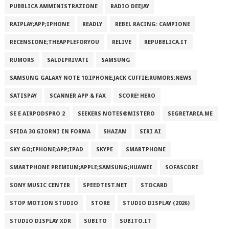
PUBBLICA AMMINISTRAZIONE
RADIO DEEJAY
RAIPLAY;APP;IPHONE
READLY
REBEL RACING: CAMPIONE
RECENSIONE;THEAPPLEFORYOU
RELIVE
REPUBBLICA.IT
RUMORS
SALDIPRIVATI
SAMSUNG
SAMSUNG GALAXY NOTE 10;IPHONE;JACK CUFFIE;RUMORS;NEWS
SATISPAY
SCANNER APP & FAX
SCORE! HERO
SE E AIRPODSPRO 2
SEEKERS NOTES®MISTERO
SEGRETARIA.ME
SFIDA 30 GIORNI IN FORMA
SHAZAM
SIRI AI
SKY GO;IPHONE;APP;IPAD
SKYPE
SMARTPHONE
SMARTPHONE PREMIUM;APPLE;SAMSUNG;HUAWEI
SOFASCORE
SONY MUSIC CENTER
SPEEDTEST.NET
STOCARD
STOP MOTION STUDIO
STORE
STUDIO DISPLAY (2026)
STUDIO DISPLAY XDR
SUBITO
SUBITO.IT