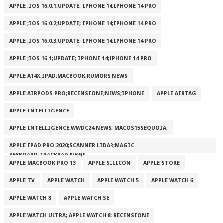
APPLE ;IOS 16.0.1;UPDATE; IPHONE 14;IPHONE 14 PRO
APPLE ;IOS 16.0.2;UPDATE; IPHONE 14;IPHONE 14 PRO
APPLE ;IOS 16.0.3;UPDATE; IPHONE 14;IPHONE 14 PRO
APPLE ;IOS 16.1;UPDATE; IPHONE 14;IPHONE 14 PRO
APPLE A14X;IPAD;MACBOOK;RUMORS;NEWS
APPLE AIRPODS PRO;RECENSIONE;NEWS;IPHONE
APPLE AIRTAG
APPLE INTELLIGENCE
APPLE INTELLIGENCE;WWDC24;NEWS; MACOS15SEQUOIA;
APPLE IPAD PRO 2020;SCANNER LIDAR;MAGIC
KEYBOARD;TRACKPAD;NEWS
APPLE MACBOOK PRO 13
APPLE SILICON
APPLE STORE
APPLE TV
APPLE WATCH
APPLE WATCH 5
APPLE WATCH 6
APPLE WATCH 8
APPLE WATCH SE
APPLE WATCH ULTRA; APPLE WATCH 8; RECENSIONE