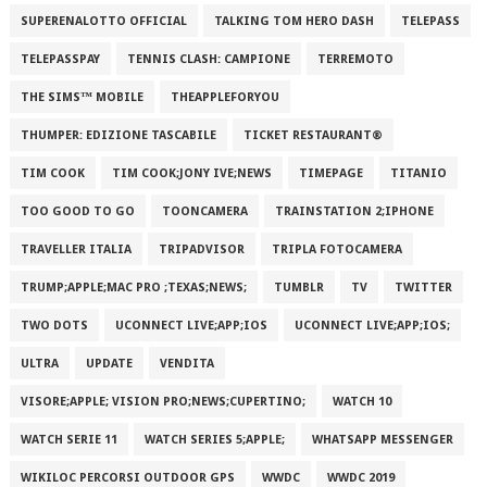
SUPERENALOTTO OFFICIAL
TALKING TOM HERO DASH
TELEPASS
TELEPASSPAY
TENNIS CLASH: CAMPIONE
TERREMOTO
THE SIMS™ MOBILE
THEAPPLEFORYOU
THUMPER: EDIZIONE TASCABILE
TICKET RESTAURANT®
TIM COOK
TIM COOK;JONY IVE;NEWS
TIMEPAGE
TITANIO
TOO GOOD TO GO
TOONCAMERA
TRAINSTATION 2;IPHONE
TRAVELLER ITALIA
TRIPADVISOR
TRIPLA FOTOCAMERA
TRUMP;APPLE;MAC PRO ;TEXAS;NEWS;
TUMBLR
TV
TWITTER
TWO DOTS
UCONNECT LIVE;APP;IOS
UCONNECT LIVE;APP;IOS;
ULTRA
UPDATE
VENDITA
VISORE;APPLE; VISION PRO;NEWS;CUPERTINO;
WATCH 10
WATCH SERIE 11
WATCH SERIES 5;APPLE;
WHATSAPP MESSENGER
WIKILOC PERCORSI OUTDOOR GPS
WWDC
WWDC 2019