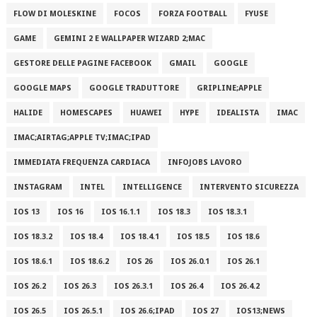
FLOW DI MOLESKINE
FOCOS
FORZA FOOTBALL
FYUSE
GAME
GEMINI 2 E WALLPAPER WIZARD 2;MAC
GESTORE DELLE PAGINE FACEBOOK
GMAIL
GOOGLE
GOOGLE MAPS
GOOGLE TRADUTTORE
GRIPLINE;APPLE
HALIDE
HOMESCAPES
HUAWEI
HYPE
IDEALISTA
IMAC
IMAC;AIRTAG;APPLE TV;IMAC;IPAD
IMMEDIATA FREQUENZA CARDIACA
INFOJOBS LAVORO
INSTAGRAM
INTEL
INTELLIGENCE
INTERVENTO SICUREZZA
IOS 13
IOS 16
IOS 16.1.1
IOS 18.3
IOS 18.3.1
IOS 18.3.2
IOS 18.4
IOS 18.4.1
IOS 18.5
IOS 18.6
IOS 18.6.1
IOS 18.6.2
IOS 26
IOS 26.0.1
IOS 26.1
IOS 26.2
IOS 26.3
IOS 26.3.1
IOS 26.4
IOS 26.4.2
IOS 26.5
IOS 26.5.1
IOS 26.6;IPAD
IOS 27
IOS13;NEWS