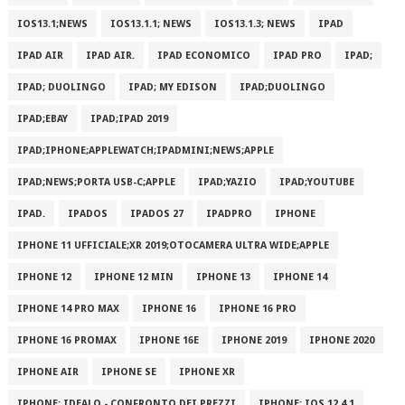
IOS13.1;NEWS
IOS13.1.1; NEWS
IOS13.1.3; NEWS
IPAD
IPAD AIR
IPAD AIR.
IPAD ECONOMICO
IPAD PRO
IPAD;
IPAD; DUOLINGO
IPAD; MY EDISON
IPAD;DUOLINGO
IPAD;EBAY
IPAD;IPAD 2019
IPAD;IPHONE;APPLEWATCH;IPADMINI;NEWS;APPLE
IPAD;NEWS;PORTA USB-C;APPLE
IPAD;YAZIO
IPAD;YOUTUBE
IPAD.
IPADOS
IPADOS 27
IPADPRO
IPHONE
IPHONE 11 UFFICIALE;XR 2019;OTOCAMERA ULTRA WIDE;APPLE
IPHONE 12
IPHONE 12 MIN
IPHONE 13
IPHONE 14
IPHONE 14 PRO MAX
IPHONE 16
IPHONE 16 PRO
IPHONE 16 PROMAX
IPHONE 16E
IPHONE 2019
IPHONE 2020
IPHONE AIR
IPHONE SE
IPHONE XR
IPHONE; IDEALO - CONFRONTO DEI PREZZI
IPHONE; IOS 12.4.1