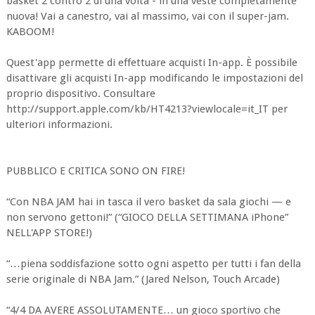
basket 2 contro 2 di una volta - in una veste completamente
nuova! Vai a canestro, vai al massimo, vai con il super-jam.
KABOOM!
Quest'app permette di effettuare acquisti In-app. È possibile
disattivare gli acquisti In-app modificando le impostazioni del
proprio dispositivo. Consultare
http://support.apple.com/kb/HT4213?viewlocale=it_IT per
ulteriori informazioni.
PUBBLICO E CRITICA SONO ON FIRE!
“Con NBA JAM hai in tasca il vero basket da sala giochi — e
non servono gettoni!” (“GIOCO DELLA SETTIMANA iPhone”
NELL'APP STORE!)
“…piena soddisfazione sotto ogni aspetto per tutti i fan della
serie originale di NBA Jam.” (Jared Nelson, Touch Arcade)
“4/4 DA AVERE ASSOLUTAMENTE… un gioco sportivo che