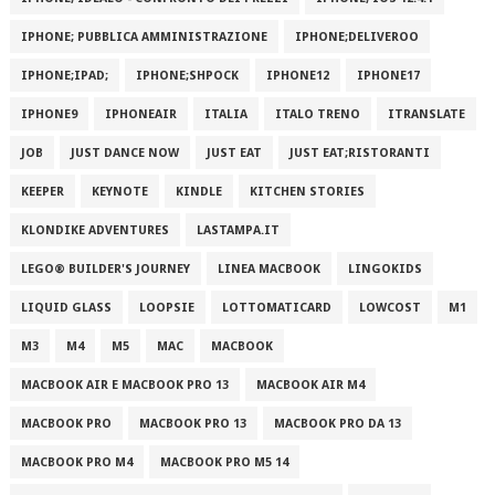
IPHONE; PUBBLICA AMMINISTRAZIONE
IPHONE;DELIVEROO
IPHONE;IPAD;
IPHONE;SHPOCK
IPHONE12
IPHONE17
IPHONE9
IPHONEAIR
ITALIA
ITALO TRENO
ITRANSLATE
JOB
JUST DANCE NOW
JUST EAT
JUST EAT;RISTORANTI
KEEPER
KEYNOTE
KINDLE
KITCHEN STORIES
KLONDIKE ADVENTURES
LASTAMPA.IT
LEGO® BUILDER'S JOURNEY
LINEA MACBOOK
LINGOKIDS
LIQUID GLASS
LOOPSIE
LOTTOMATICARD
LOWCOST
M1
M3
M4
M5
MAC
MACBOOK
MACBOOK AIR E MACBOOK PRO 13
MACBOOK AIR M4
MACBOOK PRO
MACBOOK PRO 13
MACBOOK PRO DA 13
MACBOOK PRO M4
MACBOOK PRO M5 14