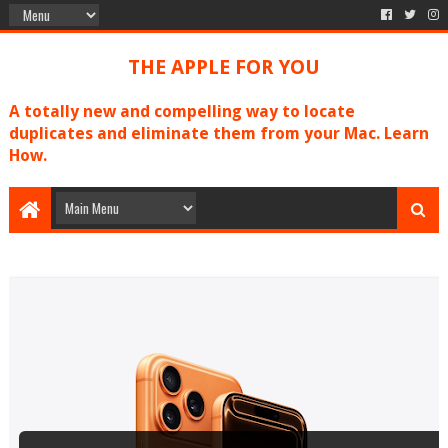
THE APPLE FOR YOU
A totally new and compelling way to locate
duplicates and eliminate them from your Mac. Learn
How.