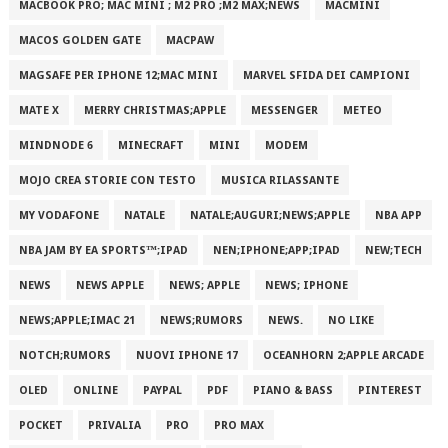
MACBOOK PRO; MAC MINI ; M2 PRO ;M2 MAX;NEWS
MACMINI
MACOS GOLDEN GATE
MACPAW
MAGSAFE PER IPHONE 12;MAC MINI
MARVEL SFIDA DEI CAMPIONI
MATE X
MERRY CHRISTMAS;APPLE
MESSENGER
METEO
MINDNODE 6
MINECRAFT
MINI
MODEM
MOJO CREA STORIE CON TESTO
MUSICA RILASSANTE
MY VODAFONE
NATALE
NATALE;AUGURI;NEWS;APPLE
NBA APP
NBA JAM BY EA SPORTS™;IPAD
NEN;IPHONE;APP;IPAD
NEW;TECH
NEWS
NEWS APPLE
NEWS; APPLE
NEWS; IPHONE
NEWS;APPLE;IMAC 21
NEWS;RUMORS
NEWS.
NO LIKE
NOTCH;RUMORS
NUOVI IPHONE 17
OCEANHORN 2;APPLE ARCADE
OLED
ONLINE
PAYPAL
PDF
PIANO & BASS
PINTEREST
POCKET
PRIVALIA
PRO
PRO MAX