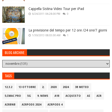
Cappella Sistina Video Tour per iPad
6/24/2011 04:28:00 PM
0
La previsione del tempo per 12 ore /24 ore/7 giorni
1/30/2013 08:03:00 AM
1
BLOG ARCHIVE
TAGS
12.3.2
13 OTTOBRE
2;
2020
2024
3B METEO
5;IMAC PRO
5G
9. NEWS
A18
ACQUISTO
AI
AIR
AIRBNB
AIRPODS 2024
AIRPODS 4