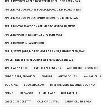
APPLE;KEYNOTE APPLE;10 SETTEMBRE;IPHONE;2019;NEWS
APPLE;MACBOOK PRO 16 POLLICI;MAGIC KEYBOARD;NEWS
APPLE;MACBOOK PRO;AIRPODS3;HOMEPOD MINI;NEWS
APPLE;NUOVO MACBOOK AIR;MAGIC KEYBOARD;NEWS
APPLE;RUMORS;NEWS;IPAD;5G;PIEGHEVOLE
APPLE;RUMORS;NEWS;IPHONE
APPLE;STEVE JOBS;MORTE;MORTE 8 ANNI;IPHONE;IPAD;MAC
APPLE;TRIMESTRE;RECORD;TV;STREAMING;SERVIZI
APPLE.APP STORE
ASPHALT 9: LEGENDS
AUDIOLIBRI STORYTEL
AUDIOLIBRI; EBOOK;IA
AUGURI
AUTOSCOUT24
AW LAB CLUB
BOOKING
BOOKING.COM
BREETHE;MEDITAZIONE E SONNO
BRING!
BROWSER
BUMBLE APP
BUTTARELLI
CALCIO IN DIRETTA
CALL OF DUTY®:
CANDY CRUSH SAGA