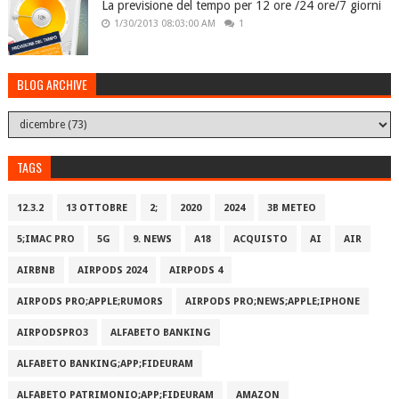
La previsione del tempo per 12 ore /24 ore/7 giorni
1/30/2013 08:03:00 AM
1
BLOG ARCHIVE
TAGS
12.3.2
13 OTTOBRE
2;
2020
2024
3B METEO
5;IMAC PRO
5G
9. NEWS
A18
ACQUISTO
AI
AIR
AIRBNB
AIRPODS 2024
AIRPODS 4
AIRPODS PRO;APPLE;RUMORS
AIRPODS PRO;NEWS;APPLE;IPHONE
AIRPODSPRO3
ALFABETO BANKING
ALFABETO BANKING;APP;FIDEURAM
ALFABETO PATRIMONI‪O‬;APP;FIDEURAM
AMAZON