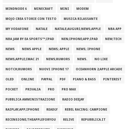
MINDNODE 6
MINECRAFT
MINI
MODEM
MOJO CREA STORIE CON TESTO
MUSICA RILASSANTE
MY VODAFONE
NATALE
NATALE;AUGURI;NEWS;APPLE
NBA APP
NBA JAM BY EA SPORTS™;IPAD
NEN;IPHONE;APP;IPAD
NEW;TECH
NEWS
NEWS APPLE
NEWS; APPLE
NEWS; IPHONE
NEWS;APPLE;IMAC 21
NEWS;RUMORS
NEWS.
NO LIKE
NOTCH;RUMORS
NUOVI IPHONE 17
OCEANHORN 2;APPLE ARCADE
OLED
ONLINE
PAYPAL
PDF
PIANO & BASS
PINTEREST
POCKET
PRIVALIA
PRO
PRO MAX
PUBBLICA AMMINISTRAZIONE
RADIO DEEJAY
RAIPLAY;APP;IPHONE
READLY
REBEL RACING: CAMPIONE
RECENSIONE;THEAPPLEFORYOU
RELIVE
REPUBBLICA.IT