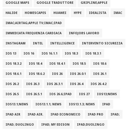
GOOGLE MAPS
GOOGLE TRADUTTORE
GRIPLINE;APPLE
HALIDE
HOMESCAPES
HUAWEI
HYPE
IDEALISTA
IMAC
IMAC;AIRTAG;APPLE TV;IMAC;IPAD
IMMEDIATA FREQUENZA CARDIACA
INFOJOBS LAVORO
INSTAGRAM
INTEL
INTELLIGENCE
INTERVENTO SICUREZZA
IOS 13
IOS 16
IOS 16.1.1
IOS 18.3
IOS 18.3.1
IOS 18.3.2
IOS 18.4
IOS 18.4.1
IOS 18.5
IOS 18.6
IOS 18.6.1
IOS 18.6.2
IOS 26
IOS 26.0.1
IOS 26.1
IOS 26.2
IOS 26.3
IOS 26.3.1
IOS 26.4
IOS 26.4.2
IOS 26.5
IOS 26.5.1
IOS 26.6;IPAD
IOS 27
IOS13;NEWS
IOS13.1;NEWS
IOS13.1.1; NEWS
IOS13.1.3; NEWS
IPAD
IPAD AIR
IPAD AIR.
IPAD ECONOMICO
IPAD PRO
IPAD;
IPAD; DUOLINGO
IPAD; MY EDISON
IPAD;DUOLINGO