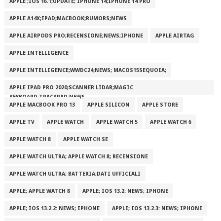
APPLE ;IOS 16.1;UPDATE; IPHONE 14;IPHONE 14 PRO
APPLE A14X;IPAD;MACBOOK;RUMORS;NEWS
APPLE AIRPODS PRO;RECENSIONE;NEWS;IPHONE
APPLE AIRTAG
APPLE INTELLIGENCE
APPLE INTELLIGENCE;WWDC24;NEWS; MACOS15SEQUOIA;
APPLE IPAD PRO 2020;SCANNER LIDAR;MAGIC
KEYBOARD;TRACKPAD;NEWS
APPLE MACBOOK PRO 13
APPLE SILICON
APPLE STORE
APPLE TV
APPLE WATCH
APPLE WATCH 5
APPLE WATCH 6
APPLE WATCH 8
APPLE WATCH SE
APPLE WATCH ULTRA; APPLE WATCH 8; RECENSIONE
APPLE WATCH ULTRA; BATTERIA;DATI UFFICIALI
APPLE; APPLE WATCH 8
APPLE; IOS 13.2: NEWS; IPHONE
APPLE; IOS 13.2.2: NEWS; IPHONE
APPLE; IOS 13.2.3: NEWS; IPHONE