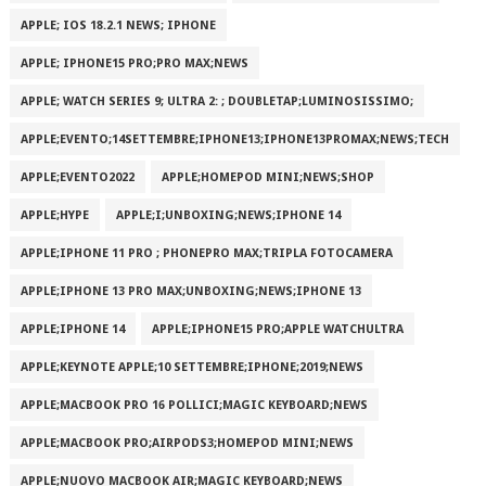
APPLE; IOS 18.2.1 NEWS; IPHONE
APPLE; IPHONE15 PRO;PRO MAX;NEWS
APPLE; WATCH SERIES 9; ULTRA 2: ; DOUBLETAP;LUMINOSISSIMO;
APPLE;EVENTO;14SETTEMBRE;IPHONE13;IPHONE13PROMAX;NEWS;TECH
APPLE;EVENTO2022
APPLE;HOMEPOD MINI;NEWS;SHOP
APPLE;HYPE
APPLE;I;UNBOXING;NEWS;IPHONE 14
APPLE;IPHONE 11 PRO ; PHONEPRO MAX;TRIPLA FOTOCAMERA
APPLE;IPHONE 13 PRO MAX;UNBOXING;NEWS;IPHONE 13
APPLE;IPHONE 14
APPLE;IPHONE15 PRO;APPLE WATCHULTRA
APPLE;KEYNOTE APPLE;10 SETTEMBRE;IPHONE;2019;NEWS
APPLE;MACBOOK PRO 16 POLLICI;MAGIC KEYBOARD;NEWS
APPLE;MACBOOK PRO;AIRPODS3;HOMEPOD MINI;NEWS
APPLE;NUOVO MACBOOK AIR;MAGIC KEYBOARD;NEWS