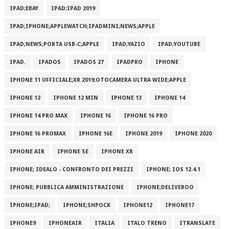
IPAD;EBAY
IPAD;IPAD 2019
IPAD;IPHONE;APPLEWATCH;IPADMINI;NEWS;APPLE
IPAD;NEWS;PORTA USB-C;APPLE
IPAD;YAZIO
IPAD;YOUTUBE
IPAD.
IPADOS
IPADOS 27
IPADPRO
IPHONE
IPHONE 11 UFFICIALE;XR 2019;OTOCAMERA ULTRA WIDE;APPLE
IPHONE 12
IPHONE 12 MIN
IPHONE 13
IPHONE 14
IPHONE 14 PRO MAX
IPHONE 16
IPHONE 16 PRO
IPHONE 16 PROMAX
IPHONE 16E
IPHONE 2019
IPHONE 2020
IPHONE AIR
IPHONE SE
IPHONE XR
IPHONE; IDEALO - CONFRONTO DEI PREZZI
IPHONE; IOS 12.4.1
IPHONE; PUBBLICA AMMINISTRAZIONE
IPHONE;DELIVEROO
IPHONE;IPAD;
IPHONE;SHPOCK
IPHONE12
IPHONE17
IPHONE9
IPHONEAIR
ITALIA
ITALO TRENO
ITRANSLATE