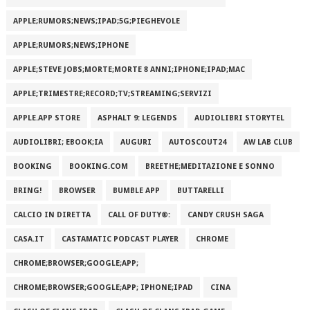
APPLE;RUMORS;NEWS;IPAD;5G;PIEGHEVOLE
APPLE;RUMORS;NEWS;IPHONE
APPLE;STEVE JOBS;MORTE;MORTE 8 ANNI;IPHONE;IPAD;MAC
APPLE;TRIMESTRE;RECORD;TV;STREAMING;SERVIZI
APPLE.APP STORE
ASPHALT 9: LEGENDS
AUDIOLIBRI STORYTEL
AUDIOLIBRI; EBOOK;IA
AUGURI
AUTOSCOUT24
AW LAB CLUB
BOOKING
BOOKING.COM
BREETHE;MEDITAZIONE E SONNO
BRING!
BROWSER
BUMBLE APP
BUTTARELLI
CALCIO IN DIRETTA
CALL OF DUTY®:
CANDY CRUSH SAGA
CASA.IT
CASTAMATIC PODCAST PLAYER
CHROME
CHROME;BROWSER;GOOGLE;APP;
CHROME;BROWSER;GOOGLE;APP; IPHONE;IPAD
CINA