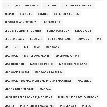
JOB
JUST DANCE NOW
JUST EAT
JUST EAT;RISTORANTI
KEEPER
KEYNOTE
KINDLE
KITCHEN STORIES
KLONDIKE ADVENTURES
LASTAMPA.IT
LEGO® BUILDER'S JOURNEY
LINEA MACBOOK
LINGOKIDS
LIQUID GLASS
LOOPSIE
LOTTOMATICARD
LOWCOST
M1
M3
M4
M5
MAC
MACBOOK
MACBOOK AIR E MACBOOK PRO 13
MACBOOK AIR M4
MACBOOK PRO
MACBOOK PRO 13
MACBOOK PRO DA 13
MACBOOK PRO M4
MACBOOK PRO M5 14
MACBOOK PRO; MAC MINI ; M2 PRO ;M2 MAX;NEWS
MACMINI
MACOS GOLDEN GATE
MACPAW
MAGSAFE PER IPHONE 12;MAC MINI
MARVEL SFIDA DEI CAMPIONI
MATE X
MERRY CHRISTMAS;APPLE
MESSENGER
METEO