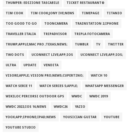
THUMPER: EDIZIONE TASCABILE
TICKET RESTAURANT®
TIM COOK
TIM COOK;JONY IVE;NEWS
TIMEPAGE
TITANIO
TOO GOOD TO GO
TOONCAMERA
TRAINSTATION 2;IPHONE
TRAVELLER ITALIA
TRIPADVISOR
TRIPLA FOTOCAMERA
TRUMP;APPLE;MAC PRO ;TEXAS;NEWS;
TUMBLR
TV
TWITTER
TWO DOTS
UCONNECT LIVE;APP;IOS
UCONNECT LIVE;APP;IOS;
ULTRA
UPDATE
VENDITA
VISORE;APPLE; VISION PRO;NEWS;CUPERTINO;
WATCH 10
WATCH SERIE 11
WATCH SERIES 5;APPLE;
WHATSAPP MESSENGER
WIKILOC PERCORSI OUTDOOR GPS
WWDC
WWDC 2019
WWDC 2022;IOS 16;NEWS
WWDC26
YAZIO
YOOX;APP;IPHONE;IPAD;NEWS
YOUSICIAN GUITAR
YOUTUBE
YOUTUBE STUDIO