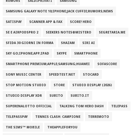
RUMORS
SALDIPRIVATI
SAMSUNG
SAMSUNG GALAXY NOTE 10;IPHONE;JACK CUFFIE;RUMORS;NEWS
SATISPAY
SCANNER APP & FAX
SCORE! HERO
SE E AIRPODSPRO 2
SEEKERS NOTES®MISTERO
SEGRETARIA.ME
SFIDA 30 GIORNI IN FORMA
SHAZAM
SIRI AI
SKY GO;IPHONE;APP;IPAD
SKYPE
SMARTPHONE
SMARTPHONE PREMIUM;APPLE;SAMSUNG;HUAWEI
SOFASCORE
SONY MUSIC CENTER
SPEEDTEST.NET
STOCARD
STOP MOTION STUDIO
STORE
STUDIO DISPLAY (2026)
STUDIO DISPLAY XDR
SUBITO
SUBITO.IT
SUPERENALOTTO OFFICIAL
TALKING TOM HERO DASH
TELEPASS
TELEPASSPAY
TENNIS CLASH: CAMPIONE
TERREMOTO
THE SIMS™ MOBILE
THEAPPLEFORYOU