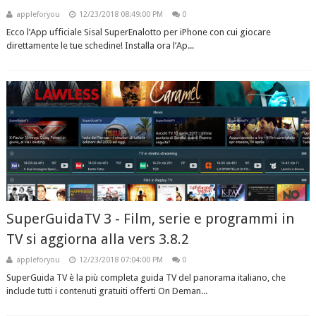
appleforyou
12/23/2018 08:49:00 PM
0
Ecco l’App ufficiale Sisal SuperEnalotto per iPhone con cui giocare
direttamente le tue schedine! Installa ora l’Ap...
SuperGuidaTV 3 - Film, serie e programmi in
TV si aggiorna alla vers 3.8.2
appleforyou
12/23/2018 07:04:00 PM
0
SuperGuida TV è la più completa guida TV del panorama italiano, che
include tutti i contenuti gratuiti offerti On Deman...