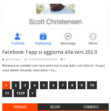
Facebook: l'app si aggiorna alla vers 202.0
appleforyou
12/23/2018 04:29:00 PM
0
Rimanere in contatto con i tuoi amici non è mai stato così veloce! • Scopri
cosa stanno facendo i tuoi amici • Co...
1
2
3
4
5
6
7
8
9
10
11
1529
POPULAR
RECENT
COMMENTS