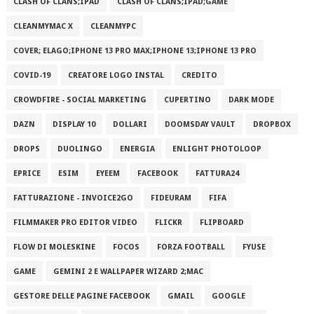
CLASH OF CLANS;IPAD
CLASH OF CLANS;IPAD;GAME
CLEANMYMAC X
CLEANMYPC
COVER; ELAGO;IPHONE 13 PRO MAX;IPHONE 13;IPHONE 13 PRO
COVID-19
CREATORE LOGO INSTAL
CREDITO
CROWDFIRE - SOCIAL MARKETING
CUPERTINO
DARK MODE
DAZN
DISPLAY 10
DOLLARI
DOOMSDAY VAULT
DROPBOX
DROPS
DUOLINGO
ENERGIA
ENLIGHT PHOTOLOOP
EPRICE
ESIM
EYEEM
FACEBOOK
FATTURA24
FATTURAZIONE - INVOICE2GO
FIDEURAM
FIFA
FILMMAKER PRO EDITOR VIDEO
FLICKR
FLIPBOARD
FLOW DI MOLESKINE
FOCOS
FORZA FOOTBALL
FYUSE
GAME
GEMINI 2 E WALLPAPER WIZARD 2;MAC
GESTORE DELLE PAGINE FACEBOOK
GMAIL
GOOGLE