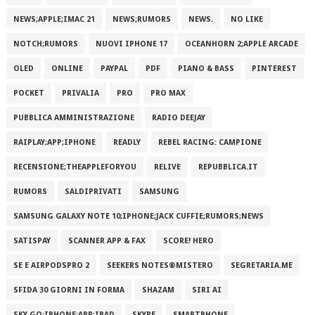
NEWS;APPLE;IMAC 21
NEWS;RUMORS
NEWS.
NO LIKE
NOTCH;RUMORS
NUOVI IPHONE 17
OCEANHORN 2;APPLE ARCADE
OLED
ONLINE
PAYPAL
PDF
PIANO & BASS
PINTEREST
POCKET
PRIVALIA
PRO
PRO MAX
PUBBLICA AMMINISTRAZIONE
RADIO DEEJAY
RAIPLAY;APP;IPHONE
READLY
REBEL RACING: CAMPIONE
RECENSIONE;THEAPPLEFORYOU
RELIVE
REPUBBLICA.IT
RUMORS
SALDIPRIVATI
SAMSUNG
SAMSUNG GALAXY NOTE 10;IPHONE;JACK CUFFIE;RUMORS;NEWS
SATISPAY
SCANNER APP & FAX
SCORE! HERO
SE E AIRPODSPRO 2
SEEKERS NOTES®MISTERO
SEGRETARIA.ME
SFIDA 30 GIORNI IN FORMA
SHAZAM
SIRI AI
SKY GO;IPHONE;APP;IPAD
SKYPE
SMARTPHONE