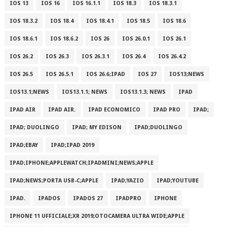
IOS 13
IOS 16
IOS 16.1.1
IOS 18.3
IOS 18.3.1
IOS 18.3.2
IOS 18.4
IOS 18.4.1
IOS 18.5
IOS 18.6
IOS 18.6.1
IOS 18.6.2
IOS 26
IOS 26.0.1
IOS 26.1
IOS 26.2
IOS 26.3
IOS 26.3.1
IOS 26.4
IOS 26.4.2
IOS 26.5
IOS 26.5.1
IOS 26.6;IPAD
IOS 27
IOS13;NEWS
IOS13.1;NEWS
IOS13.1.1; NEWS
IOS13.1.3; NEWS
IPAD
IPAD AIR
IPAD AIR.
IPAD ECONOMICO
IPAD PRO
IPAD;
IPAD; DUOLINGO
IPAD; MY EDISON
IPAD;DUOLINGO
IPAD;EBAY
IPAD;IPAD 2019
IPAD;IPHONE;APPLEWATCH;IPADMINI;NEWS;APPLE
IPAD;NEWS;PORTA USB-C;APPLE
IPAD;YAZIO
IPAD;YOUTUBE
IPAD.
IPADOS
IPADOS 27
IPADPRO
IPHONE
IPHONE 11 UFFICIALE;XR 2019;OTOCAMERA ULTRA WIDE;APPLE