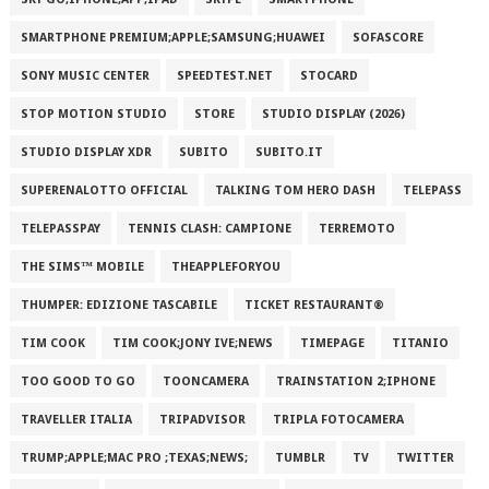
SMARTPHONE PREMIUM;APPLE;SAMSUNG;HUAWEI
SOFASCORE
SONY MUSIC CENTER
SPEEDTEST.NET
STOCARD
STOP MOTION STUDIO
STORE
STUDIO DISPLAY (2026)
STUDIO DISPLAY XDR
SUBITO
SUBITO.IT
SUPERENALOTTO OFFICIAL
TALKING TOM HERO DASH
TELEPASS
TELEPASSPAY
TENNIS CLASH: CAMPIONE
TERREMOTO
THE SIMS™ MOBILE
THEAPPLEFORYOU
THUMPER: EDIZIONE TASCABILE
TICKET RESTAURANT®
TIM COOK
TIM COOK;JONY IVE;NEWS
TIMEPAGE
TITANIO
TOO GOOD TO GO
TOONCAMERA
TRAINSTATION 2;IPHONE
TRAVELLER ITALIA
TRIPADVISOR
TRIPLA FOTOCAMERA
TRUMP;APPLE;MAC PRO ;TEXAS;NEWS;
TUMBLR
TV
TWITTER