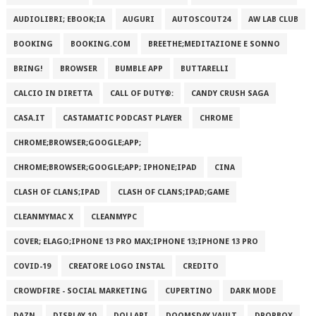
AUDIOLIBRI; EBOOK;IA
AUGURI
AUTOSCOUT24
AW LAB CLUB
BOOKING
BOOKING.COM
BREETHE;MEDITAZIONE E SONNO
BRING!
BROWSER
BUMBLE APP
BUTTARELLI
CALCIO IN DIRETTA
CALL OF DUTY®:
CANDY CRUSH SAGA
CASA.IT
CASTAMATIC PODCAST PLAYER
CHROME
CHROME;BROWSER;GOOGLE;APP;
CHROME;BROWSER;GOOGLE;APP; IPHONE;IPAD
CINA
CLASH OF CLANS;IPAD
CLASH OF CLANS;IPAD;GAME
CLEANMYMAC X
CLEANMYPC
COVER; ELAGO;IPHONE 13 PRO MAX;IPHONE 13;IPHONE 13 PRO
COVID-19
CREATORE LOGO INSTAL
CREDITO
CROWDFIRE - SOCIAL MARKETING
CUPERTINO
DARK MODE
DAZN
DISPLAY 10
DOLLARI
DOOMSDAY VAULT
DROPBOX