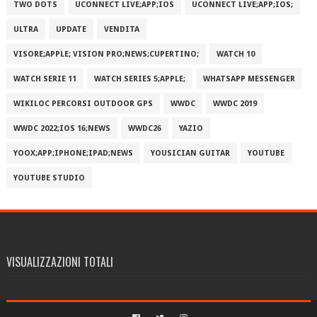
TWO DOTS
UCONNECT LIVE;APP;IOS
UCONNECT LIVE;APP;IOS;
ULTRA
UPDATE
VENDITA
VISORE;APPLE; VISION PRO;NEWS;CUPERTINO;
WATCH 10
WATCH SERIE 11
WATCH SERIES 5;APPLE;
WHATSAPP MESSENGER
WIKILOC PERCORSI OUTDOOR GPS
WWDC
WWDC 2019
WWDC 2022;IOS 16;NEWS
WWDC26
YAZIO
YOOX;APP;IPHONE;IPAD;NEWS
YOUSICIAN GUITAR
YOUTUBE
YOUTUBE STUDIO
VISUALIZZAZIONI TOTALI