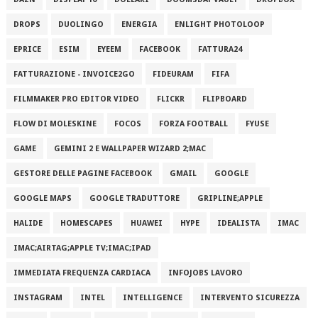
DROPS
DUOLINGO
ENERGIA
ENLIGHT PHOTOLOOP
EPRICE
ESIM
EYEEM
FACEBOOK
FATTURA24
FATTURAZIONE - INVOICE2GO
FIDEURAM
FIFA
FILMMAKER PRO EDITOR VIDEO
FLICKR
FLIPBOARD
FLOW DI MOLESKINE
FOCOS
FORZA FOOTBALL
FYUSE
GAME
GEMINI 2 E WALLPAPER WIZARD 2;MAC
GESTORE DELLE PAGINE FACEBOOK
GMAIL
GOOGLE
GOOGLE MAPS
GOOGLE TRADUTTORE
GRIPLINE;APPLE
HALIDE
HOMESCAPES
HUAWEI
HYPE
IDEALISTA
IMAC
IMAC;AIRTAG;APPLE TV;IMAC;IPAD
IMMEDIATA FREQUENZA CARDIACA
INFOJOBS LAVORO
INSTAGRAM
INTEL
INTELLIGENCE
INTERVENTO SICUREZZA