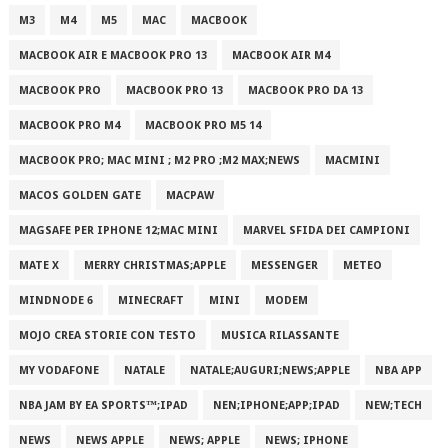
M3
M4
M5
MAC
MACBOOK
MACBOOK AIR E MACBOOK PRO 13
MACBOOK AIR M4
MACBOOK PRO
MACBOOK PRO 13
MACBOOK PRO DA 13
MACBOOK PRO M4
MACBOOK PRO M5 14
MACBOOK PRO; MAC MINI ; M2 PRO ;M2 MAX;NEWS
MACMINI
MACOS GOLDEN GATE
MACPAW
MAGSAFE PER IPHONE 12;MAC MINI
MARVEL SFIDA DEI CAMPIONI
MATE X
MERRY CHRISTMAS;APPLE
MESSENGER
METEO
MINDNODE 6
MINECRAFT
MINI
MODEM
MOJO CREA STORIE CON TESTO
MUSICA RILASSANTE
MY VODAFONE
NATALE
NATALE;AUGURI;NEWS;APPLE
NBA APP
NBA JAM BY EA SPORTS™;IPAD
NEN;IPHONE;APP;IPAD
NEW;TECH
NEWS
NEWS APPLE
NEWS; APPLE
NEWS; IPHONE