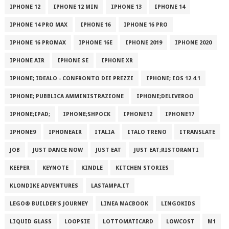
IPHONE 12
IPHONE 12 MIN
IPHONE 13
IPHONE 14
IPHONE 14 PRO MAX
IPHONE 16
IPHONE 16 PRO
IPHONE 16 PROMAX
IPHONE 16E
IPHONE 2019
IPHONE 2020
IPHONE AIR
IPHONE SE
IPHONE XR
IPHONE; IDEALO - CONFRONTO DEI PREZZI
IPHONE; IOS 12.4.1
IPHONE; PUBBLICA AMMINISTRAZIONE
IPHONE;DELIVEROO
IPHONE;IPAD;
IPHONE;SHPOCK
IPHONE12
IPHONE17
IPHONE9
IPHONEAIR
ITALIA
ITALO TRENO
ITRANSLATE
JOB
JUST DANCE NOW
JUST EAT
JUST EAT;RISTORANTI
KEEPER
KEYNOTE
KINDLE
KITCHEN STORIES
KLONDIKE ADVENTURES
LASTAMPA.IT
LEGO® BUILDER'S JOURNEY
LINEA MACBOOK
LINGOKIDS
LIQUID GLASS
LOOPSIE
LOTTOMATICARD
LOWCOST
M1