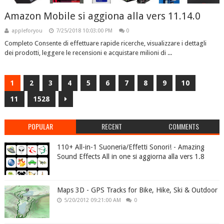
Amazon Mobile si aggiona alla vers 11.14.0
appleforyou
7/25/2018 10:03:00 PM
0
Completo Consente di effettuare rapide ricerche, visualizzare i dettagli
dei prodotti, leggere le recensioni e acquistare milioni di ...
1
2
3
4
5
6
7
8
9
10
11
1528
POPULAR
RECENT
COMMENTS
110+ All-in-1 Suoneria/Effetti Sonori! - Amazing
Sound Effects All in one si aggiorna alla vers 1.8
Maps 3D - GPS Tracks for Bike, Hike, Ski & Outdoor
5/20/2012 09:21:00 AM
0