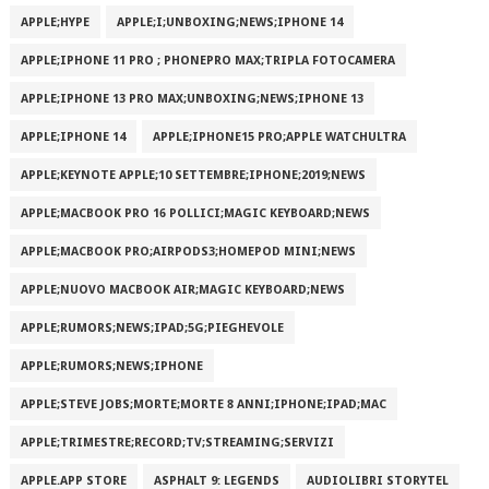
APPLE;HYPE
APPLE;I;UNBOXING;NEWS;IPHONE 14
APPLE;IPHONE 11 PRO ; PHONEPRO MAX;TRIPLA FOTOCAMERA
APPLE;IPHONE 13 PRO MAX;UNBOXING;NEWS;IPHONE 13
APPLE;IPHONE 14
APPLE;IPHONE15 PRO;APPLE WATCHULTRA
APPLE;KEYNOTE APPLE;10 SETTEMBRE;IPHONE;2019;NEWS
APPLE;MACBOOK PRO 16 POLLICI;MAGIC KEYBOARD;NEWS
APPLE;MACBOOK PRO;AIRPODS3;HOMEPOD MINI;NEWS
APPLE;NUOVO MACBOOK AIR;MAGIC KEYBOARD;NEWS
APPLE;RUMORS;NEWS;IPAD;5G;PIEGHEVOLE
APPLE;RUMORS;NEWS;IPHONE
APPLE;STEVE JOBS;MORTE;MORTE 8 ANNI;IPHONE;IPAD;MAC
APPLE;TRIMESTRE;RECORD;TV;STREAMING;SERVIZI
APPLE.APP STORE
ASPHALT 9: LEGENDS
AUDIOLIBRI STORYTEL