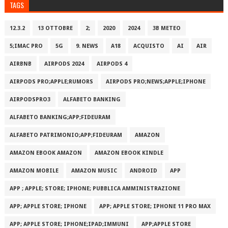
TAGS
12.3.2
13 OTTOBRE
2;
2020
2024
3B METEO
5;IMAC PRO
5G
9. NEWS
A18
ACQUISTO
AI
AIR
AIRBNB
AIRPODS 2024
AIRPODS 4
AIRPODS PRO;APPLE;RUMORS
AIRPODS PRO;NEWS;APPLE;IPHONE
AIRPODSPRO3
ALFABETO BANKING
ALFABETO BANKING;APP;FIDEURAM
ALFABETO PATRIMONI‪O‬;APP;FIDEURAM
AMAZON
AMAZON EBOOK AMAZON
AMAZON EBOOK KINDLE
AMAZON MOBILE
AMAZON MUSIC
ANDROID
APP
APP ; APPLE; STORE; IPHONE; PUBBLICA AMMINISTRAZIONE
APP; APPLE STORE; IPHONE
APP; APPLE STORE; IPHONE 11 PRO MAX
APP; APPLE STORE; IPHONE;IPAD;IMMUNI
APP;APPLE STORE