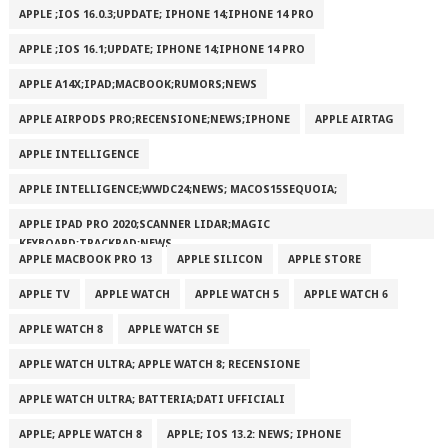
APPLE ;IOS 16.0.3;UPDATE; IPHONE 14;IPHONE 14 PRO
APPLE ;IOS 16.1;UPDATE; IPHONE 14;IPHONE 14 PRO
APPLE A14X;IPAD;MACBOOK;RUMORS;NEWS
APPLE AIRPODS PRO;RECENSIONE;NEWS;IPHONE
APPLE AIRTAG
APPLE INTELLIGENCE
APPLE INTELLIGENCE;WWDC24;NEWS; MACOS15SEQUOIA;
APPLE IPAD PRO 2020;SCANNER LIDAR;MAGIC
KEYBOARD;TRACKPAD;NEWS
APPLE MACBOOK PRO 13
APPLE SILICON
APPLE STORE
APPLE TV
APPLE WATCH
APPLE WATCH 5
APPLE WATCH 6
APPLE WATCH 8
APPLE WATCH SE
APPLE WATCH ULTRA; APPLE WATCH 8; RECENSIONE
APPLE WATCH ULTRA; BATTERIA;DATI UFFICIALI
APPLE; APPLE WATCH 8
APPLE; IOS 13.2: NEWS; IPHONE