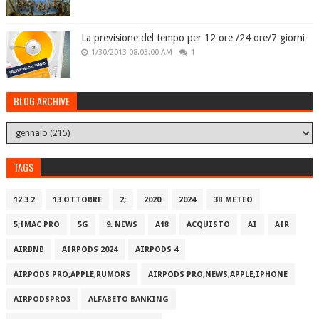
La previsione del tempo per 12 ore /24 ore/7 giorni
1/30/2013 08:03:00 AM
1
BLOG ARCHIVE
TAGS
12.3.2
13 OTTOBRE
2;
2020
2024
3B METEO
5;IMAC PRO
5G
9. NEWS
A18
ACQUISTO
AI
AIR
AIRBNB
AIRPODS 2024
AIRPODS 4
AIRPODS PRO;APPLE;RUMORS
AIRPODS PRO;NEWS;APPLE;IPHONE
AIRPODSPRO3
ALFABETO BANKING