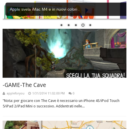
Apple lancia il nuovo Mini con chip M4, il Mac più piccolo di semp
costa meno di un iPhone
-GAME-The Cave
appleforyou
1/31/2014 11:02:00 PM
0
"Nota: per giocare con The Cave è necessario un iPhone 4S/iPod Touch
5/iPad 2/iPad Mini o successivo. Addentrati nelle...