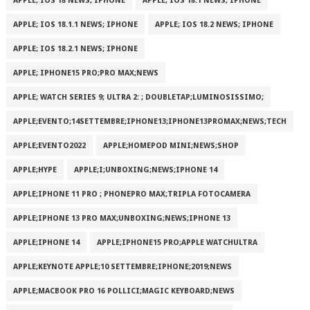
APPLE; IOS 18 NEWS; IPHONE
APPLE; IOS 18.1 NEWS; IPHONE
APPLE; IOS 18.1.1 NEWS; IPHONE
APPLE; IOS 18.2 NEWS; IPHONE
APPLE; IOS 18.2.1 NEWS; IPHONE
APPLE; IPHONE15 PRO;PRO MAX;NEWS
APPLE; WATCH SERIES 9; ULTRA 2: ; DOUBLETAP;LUMINOSISSIMO;
APPLE;EVENTO;14SETTEMBRE;IPHONE13;IPHONE13PROMAX;NEWS;TECH
APPLE;EVENTO2022
APPLE;HOMEPOD MINI;NEWS;SHOP
APPLE;HYPE
APPLE;I;UNBOXING;NEWS;IPHONE 14
APPLE;IPHONE 11 PRO ; PHONEPRO MAX;TRIPLA FOTOCAMERA
APPLE;IPHONE 13 PRO MAX;UNBOXING;NEWS;IPHONE 13
APPLE;IPHONE 14
APPLE;IPHONE15 PRO;APPLE WATCHULTRA
APPLE;KEYNOTE APPLE;10 SETTEMBRE;IPHONE;2019;NEWS
APPLE;MACBOOK PRO 16 POLLICI;MAGIC KEYBOARD;NEWS