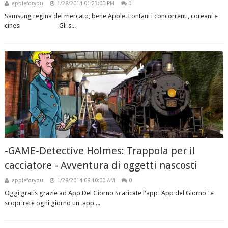
appleforyou
1/28/2014 01:23:00 PM
0
Samsung regina del mercato, bene Apple. Lontani i concorrenti, coreani e
cinesi Gli s...
-GAME-Detective Holmes: Trappola per il
cacciatore - Avventura di oggetti nascosti
appleforyou
1/28/2014 08:10:00 AM
0
Oggi gratis grazie ad App Del Giorno Scaricate l'app "App del Giorno" e
scoprirete ogni giorno un' app ...