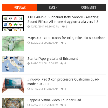
POPULAR
RECENT
COMMENTS
110+ All-in-1 Suoneria/Effetti Sonori! - Amazing
Sound Effects All in one si aggiorna alla vers 1.8
12/12/2011 09:36:00 PM
6
Maps 3D - GPS Tracks for Bike, Hike, Ski & Outdoor
5/20/2012 09:21:00 AM
0
Scarica l’App gratuita di Bricoman!
8/01/2012 08:15:00 PM
4
Il nuovo iPad 3 con processore Qualcomm quad-
mode e 4G LTE.
1/14/2012 11:26:00 AM
3
Cappella Sistina Video Tour per iPad
6/24/2011 04:28:00 PM
0