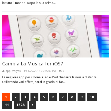
in tutto il mondo. Dopo la sua prima...
Cambia La Musica for iОS7
appleforyou
1/27/2014 06:45:00 PM
0
La migliore app per iPhone, iPad e iPod che terrà la noia a distanza!
Utilizzando vari effetti, sarai in grado di far...
1
2
3
4
5
6
7
8
9
10
11
1528