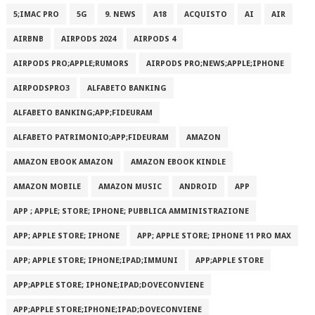
5;IMAC PRO
5G
9. NEWS
A18
ACQUISTO
AI
AIR
AIRBNB
AIRPODS 2024
AIRPODS 4
AIRPODS PRO;APPLE;RUMORS
AIRPODS PRO;NEWS;APPLE;IPHONE
AIRPODSPRO3
ALFABETO BANKING
ALFABETO BANKING;APP;FIDEURAM
ALFABETO PATRIMONI‪O‬;APP;FIDEURAM
AMAZON
AMAZON EBOOK AMAZON
AMAZON EBOOK KINDLE
AMAZON MOBILE
AMAZON MUSIC
ANDROID
APP
APP ; APPLE; STORE; IPHONE; PUBBLICA AMMINISTRAZIONE
APP; APPLE STORE; IPHONE
APP; APPLE STORE; IPHONE 11 PRO MAX
APP; APPLE STORE; IPHONE;IPAD;IMMUNI
APP;APPLE STORE
APP;APPLE STORE; IPHONE;IPAD;DOVECONVIENE
APP;APPLE STORE;IPHONE;IPAD;DOVECONVIENE