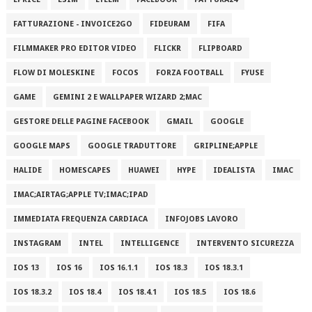
FATTURAZIONE - INVOICE2GO
FIDEURAM
FIFA
FILMMAKER PRO EDITOR VIDEO
FLICKR
FLIPBOARD
FLOW DI MOLESKINE
FOCOS
FORZA FOOTBALL
FYUSE
GAME
GEMINI 2 E WALLPAPER WIZARD 2;MAC
GESTORE DELLE PAGINE FACEBOOK
GMAIL
GOOGLE
GOOGLE MAPS
GOOGLE TRADUTTORE
GRIPLINE;APPLE
HALIDE
HOMESCAPES
HUAWEI
HYPE
IDEALISTA
IMAC
IMAC;AIRTAG;APPLE TV;IMAC;IPAD
IMMEDIATA FREQUENZA CARDIACA
INFOJOBS LAVORO
INSTAGRAM
INTEL
INTELLIGENCE
INTERVENTO SICUREZZA
IOS 13
IOS 16
IOS 16.1.1
IOS 18.3
IOS 18.3.1
IOS 18.3.2
IOS 18.4
IOS 18.4.1
IOS 18.5
IOS 18.6