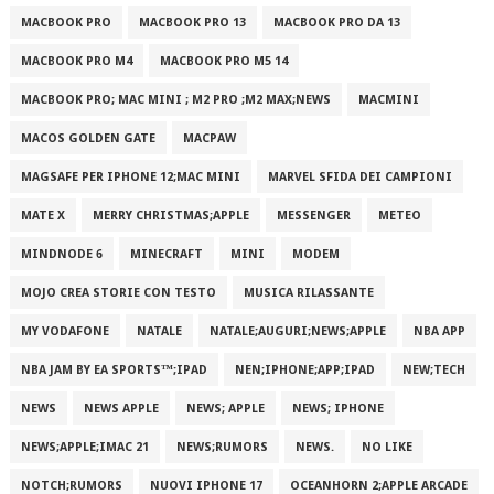
MACBOOK PRO
MACBOOK PRO 13
MACBOOK PRO DA 13
MACBOOK PRO M4
MACBOOK PRO M5 14
MACBOOK PRO; MAC MINI ; M2 PRO ;M2 MAX;NEWS
MACMINI
MACOS GOLDEN GATE
MACPAW
MAGSAFE PER IPHONE 12;MAC MINI
MARVEL SFIDA DEI CAMPIONI
MATE X
MERRY CHRISTMAS;APPLE
MESSENGER
METEO
MINDNODE 6
MINECRAFT
MINI
MODEM
MOJO CREA STORIE CON TESTO
MUSICA RILASSANTE
MY VODAFONE
NATALE
NATALE;AUGURI;NEWS;APPLE
NBA APP
NBA JAM BY EA SPORTS™;IPAD
NEN;IPHONE;APP;IPAD
NEW;TECH
NEWS
NEWS APPLE
NEWS; APPLE
NEWS; IPHONE
NEWS;APPLE;IMAC 21
NEWS;RUMORS
NEWS.
NO LIKE
NOTCH;RUMORS
NUOVI IPHONE 17
OCEANHORN 2;APPLE ARCADE