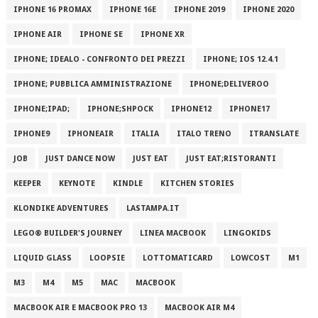
IPHONE 16 PROMAX
IPHONE 16E
IPHONE 2019
IPHONE 2020
IPHONE AIR
IPHONE SE
IPHONE XR
IPHONE; IDEALO - CONFRONTO DEI PREZZI
IPHONE; IOS 12.4.1
IPHONE; PUBBLICA AMMINISTRAZIONE
IPHONE;DELIVEROO
IPHONE;IPAD;
IPHONE;SHPOCK
IPHONE12
IPHONE17
IPHONE9
IPHONEAIR
ITALIA
ITALO TRENO
ITRANSLATE
JOB
JUST DANCE NOW
JUST EAT
JUST EAT;RISTORANTI
KEEPER
KEYNOTE
KINDLE
KITCHEN STORIES
KLONDIKE ADVENTURES
LASTAMPA.IT
LEGO® BUILDER'S JOURNEY
LINEA MACBOOK
LINGOKIDS
LIQUID GLASS
LOOPSIE
LOTTOMATICARD
LOWCOST
M1
M3
M4
M5
MAC
MACBOOK
MACBOOK AIR E MACBOOK PRO 13
MACBOOK AIR M4