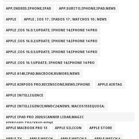
APP;INDEED;IPHONE;IPAD
APP;SUBITO;IPHONE;IPAD;NEWS
APPLE
APPLE ; IOS 17 ; IPADOS 17 ; WATCHOS 10 ; NEWS
APPLE ;IOS 16.0.1;UPDATE; IPHONE 14;IPHONE 14 PRO
APPLE ;IOS 16.0.2;UPDATE; IPHONE 14;IPHONE 14 PRO
APPLE ;IOS 16.0.3;UPDATE; IPHONE 14;IPHONE 14 PRO
APPLE ;IOS 16.1;UPDATE; IPHONE 14;IPHONE 14 PRO
APPLE A14X;IPAD;MACBOOK;RUMORS;NEWS
APPLE AIRPODS PRO;RECENSIONE;NEWS;IPHONE
APPLE AIRTAG
APPLE INTELLIGENCE
APPLE INTELLIGENCE;WWDC24;NEWS; MACOS15SEQUOIA;
APPLE IPAD PRO 2020;SCANNER LIDAR;MAGIC
KEYBOARD;TRACKPAD;NEWS
APPLE MACBOOK PRO 13
APPLE SILICON
APPLE STORE
APPLE TV
APPLE WATCH
APPLE WATCH 5
APPLE WATCH 6