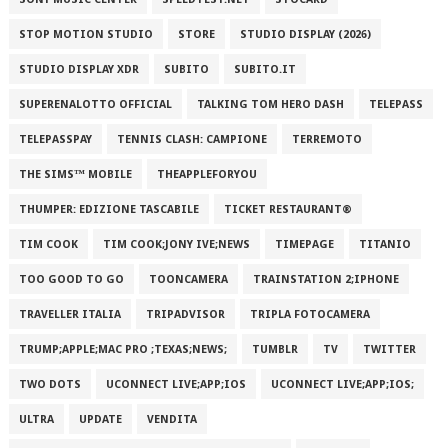
STOP MOTION STUDIO
STORE
STUDIO DISPLAY (2026)
STUDIO DISPLAY XDR
SUBITO
SUBITO.IT
SUPERENALOTTO OFFICIAL
TALKING TOM HERO DASH
TELEPASS
TELEPASSPAY
TENNIS CLASH: CAMPIONE
TERREMOTO
THE SIMS™ MOBILE
THEAPPLEFORYOU
THUMPER: EDIZIONE TASCABILE
TICKET RESTAURANT®
TIM COOK
TIM COOK;JONY IVE;NEWS
TIMEPAGE
TITANIO
TOO GOOD TO GO
TOONCAMERA
TRAINSTATION 2;IPHONE
TRAVELLER ITALIA
TRIPADVISOR
TRIPLA FOTOCAMERA
TRUMP;APPLE;MAC PRO ;TEXAS;NEWS;
TUMBLR
TV
TWITTER
TWO DOTS
UCONNECT LIVE;APP;IOS
UCONNECT LIVE;APP;IOS;
ULTRA
UPDATE
VENDITA