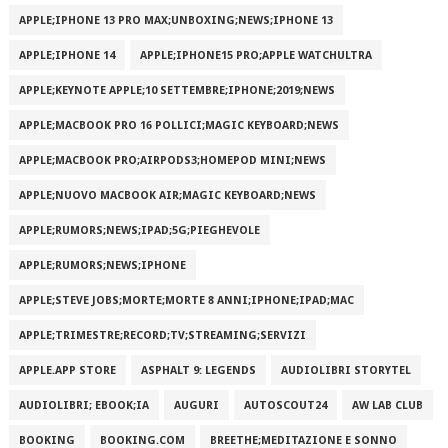
APPLE;IPHONE 13 PRO MAX;UNBOXING;NEWS;IPHONE 13
APPLE;IPHONE 14
APPLE;IPHONE15 PRO;APPLE WATCHULTRA
APPLE;KEYNOTE APPLE;10 SETTEMBRE;IPHONE;2019;NEWS
APPLE;MACBOOK PRO 16 POLLICI;MAGIC KEYBOARD;NEWS
APPLE;MACBOOK PRO;AIRPODS3;HOMEPOD MINI;NEWS
APPLE;NUOVO MACBOOK AIR;MAGIC KEYBOARD;NEWS
APPLE;RUMORS;NEWS;IPAD;5G;PIEGHEVOLE
APPLE;RUMORS;NEWS;IPHONE
APPLE;STEVE JOBS;MORTE;MORTE 8 ANNI;IPHONE;IPAD;MAC
APPLE;TRIMESTRE;RECORD;TV;STREAMING;SERVIZI
APPLE.APP STORE
ASPHALT 9: LEGENDS
AUDIOLIBRI STORYTEL
AUDIOLIBRI; EBOOK;IA
AUGURI
AUTOSCOUT24
AW LAB CLUB
BOOKING
BOOKING.COM
BREETHE;MEDITAZIONE E SONNO