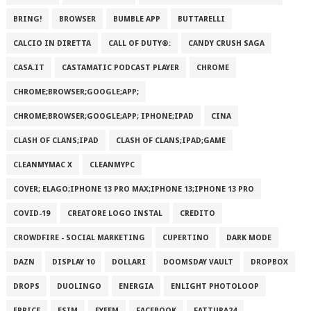
BRING!
BROWSER
BUMBLE APP
BUTTARELLI
CALCIO IN DIRETTA
CALL OF DUTY®:
CANDY CRUSH SAGA
CASA.IT
CASTAMATIC PODCAST PLAYER
CHROME
CHROME;BROWSER;GOOGLE;APP;
CHROME;BROWSER;GOOGLE;APP; IPHONE;IPAD
CINA
CLASH OF CLANS;IPAD
CLASH OF CLANS;IPAD;GAME
CLEANMYMAC X
CLEANMYPC
COVER; ELAGO;IPHONE 13 PRO MAX;IPHONE 13;IPHONE 13 PRO
COVID-19
CREATORE LOGO INSTAL
CREDITO
CROWDFIRE - SOCIAL MARKETING
CUPERTINO
DARK MODE
DAZN
DISPLAY 10
DOLLARI
DOOMSDAY VAULT
DROPBOX
DROPS
DUOLINGO
ENERGIA
ENLIGHT PHOTOLOOP
EPRICE
ESIM
EYEEM
FACEBOOK
FATTURA24