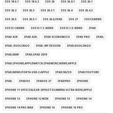
IOS 18.6.1
IOS 18.6.2
IOS 26
IOS 26.0.1
IOS 26.1
IOS 26.2
IOS 26.3
IOS 26.3.1
IOS 26.4
IOS 26.4.2
IOS 26.5
IOS 26.5.1
IOS 26.6;IPAD
IOS 27
IOS13;NEWS
IOS13.1;NEWS
IOS13.1.1; NEWS
IOS13.1.3; NEWS
IPAD
IPAD AIR
IPAD AIR.
IPAD ECONOMICO
IPAD PRO
IPAD;
IPAD; DUOLINGO
IPAD; MY EDISON
IPAD;DUOLINGO
IPAD;EBAY
IPAD;IPAD 2019
IPAD;IPHONE;APPLEWATCH;IPADMINI;NEWS;APPLE
IPAD;NEWS;PORTA USB-C;APPLE
IPAD;YAZIO
IPAD;YOUTUBE
IPAD.
IPADOS
IPADOS 27
IPADPRO
IPHONE
IPHONE 11 UFFICIALE;XR 2019;OTOCAMERA ULTRA WIDE;APPLE
IPHONE 12
IPHONE 12 MIN
IPHONE 13
IPHONE 14
IPHONE 14 PRO MAX
IPHONE 16
IPHONE 16 PRO