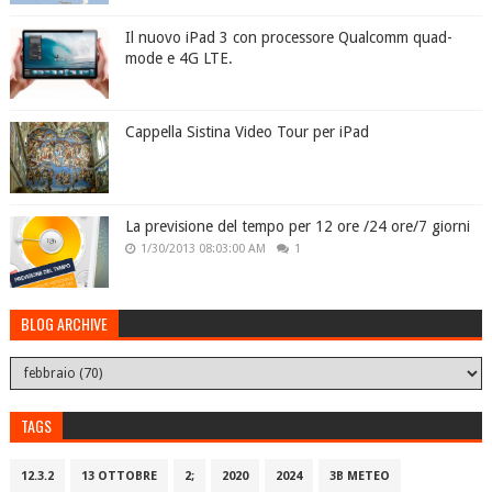
Il nuovo iPad 3 con processore Qualcomm quad-
mode e 4G LTE.
Cappella Sistina Video Tour per iPad
La previsione del tempo per 12 ore /24 ore/7 giorni
1/30/2013 08:03:00 AM
1
BLOG ARCHIVE
TAGS
12.3.2
13 OTTOBRE
2;
2020
2024
3B METEO