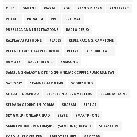
OLED
ONLINE
PAYPAL
PDF
PIANO & BASS
PINTEREST
POCKET
PRIVALIA
PRO
PRO MAX
PUBBLICA AMMINISTRAZIONE
RADIO DEEJAY
RAIPLAY;APP;IPHONE
READLY
REBEL RACING: CAMPIONE
RECENSIONE;THEAPPLEFORYOU
RELIVE
REPUBBLICA.IT
RUMORS
SALDIPRIVATI
SAMSUNG
SAMSUNG GALAXY NOTE 10;IPHONE;JACK CUFFIE;RUMORS;NEWS
SATISPAY
SCANNER APP & FAX
SCORE! HERO
SE E AIRPODSPRO 2
SEEKERS NOTES®MISTERO
SEGRETARIA.ME
SFIDA 30 GIORNI IN FORMA
SHAZAM
SIRI AI
SKY GO;IPHONE;APP;IPAD
SKYPE
SMARTPHONE
SMARTPHONE PREMIUM;APPLE;SAMSUNG;HUAWEI
SOFASCORE
SONY MUSIC CENTER
SPEEDTEST.NET
STOCARD