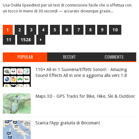
Usa Ookla Speedtest per un test di connessione facile che si effettua con
un tocco in meno di 30 secondi — accurato dovunque grazie...
1
2
3
4
5
6
7
8
9
10
11
1528
POPULAR
RECENT
COMMENTS
110+ All-in-1 Suoneria/Effetti Sonori! - Amazing
Sound Effects All in one si aggiorna alla vers 1.8
Maps 3D - GPS Tracks for Bike, Hike, Ski & Outdoor
Scarica l’App gratuita di Bricoman!