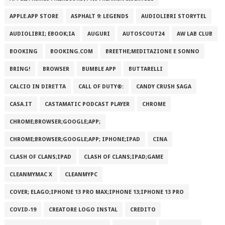
APPLE.APP STORE
ASPHALT 9: LEGENDS
AUDIOLIBRI STORYTEL
AUDIOLIBRI; EBOOK;IA
AUGURI
AUTOSCOUT24
AW LAB CLUB
BOOKING
BOOKING.COM
BREETHE;MEDITAZIONE E SONNO
BRING!
BROWSER
BUMBLE APP
BUTTARELLI
CALCIO IN DIRETTA
CALL OF DUTY®:
CANDY CRUSH SAGA
CASA.IT
CASTAMATIC PODCAST PLAYER
CHROME
CHROME;BROWSER;GOOGLE;APP;
CHROME;BROWSER;GOOGLE;APP; IPHONE;IPAD
CINA
CLASH OF CLANS;IPAD
CLASH OF CLANS;IPAD;GAME
CLEANMYMAC X
CLEANMYPC
COVER; ELAGO;IPHONE 13 PRO MAX;IPHONE 13;IPHONE 13 PRO
COVID-19
CREATORE LOGO INSTAL
CREDITO