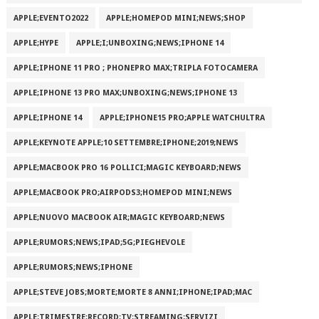
APPLE;EVENTO2022
APPLE;HOMEPOD MINI;NEWS;SHOP
APPLE;HYPE
APPLE;I;UNBOXING;NEWS;IPHONE 14
APPLE;IPHONE 11 PRO ; PHONEPRO MAX;TRIPLA FOTOCAMERA
APPLE;IPHONE 13 PRO MAX;UNBOXING;NEWS;IPHONE 13
APPLE;IPHONE 14
APPLE;IPHONE15 PRO;APPLE WATCHULTRA
APPLE;KEYNOTE APPLE;10 SETTEMBRE;IPHONE;2019;NEWS
APPLE;MACBOOK PRO 16 POLLICI;MAGIC KEYBOARD;NEWS
APPLE;MACBOOK PRO;AIRPODS3;HOMEPOD MINI;NEWS
APPLE;NUOVO MACBOOK AIR;MAGIC KEYBOARD;NEWS
APPLE;RUMORS;NEWS;IPAD;5G;PIEGHEVOLE
APPLE;RUMORS;NEWS;IPHONE
APPLE;STEVE JOBS;MORTE;MORTE 8 ANNI;IPHONE;IPAD;MAC
APPLE;TRIMESTRE;RECORD;TV;STREAMING;SERVIZI