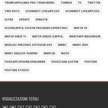
TRUMP;APPLE;MAC PRO ;TEXAS;NEWS;
TUMBLR
TV
TWITTER
TWO DOTS
UCONNECT LIVE;APP;IOS
UCONNECT LIVE;APP;IOS;
ULTRA
UPDATE
VENDITA
VISORE;APPLE; VISION PRO;NEWS;CUPERTINO;
WATCH 10
WATCH SERIE 11
WATCH SERIES 5;APPLE;
WHATSAPP MESSENGER
WIKILOC PERCORSI OUTDOOR GPS
WWDC
WWDC 2019
WWDC 2022;IOS 16;NEWS
WWDC26
YAZIO
YOOX;APP;IPHONE;IPAD;NEWS
YOUSICIAN GUITAR
YOUTUBE
YOUTUBE STUDIO
VISUALIZZAZIONI TOTALI