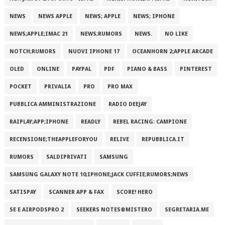
NEWS
NEWS APPLE
NEWS; APPLE
NEWS; IPHONE
NEWS;APPLE;IMAC 21
NEWS;RUMORS
NEWS.
NO LIKE
NOTCH;RUMORS
NUOVI IPHONE 17
OCEANHORN 2;APPLE ARCADE
OLED
ONLINE
PAYPAL
PDF
PIANO & BASS
PINTEREST
POCKET
PRIVALIA
PRO
PRO MAX
PUBBLICA AMMINISTRAZIONE
RADIO DEEJAY
RAIPLAY;APP;IPHONE
READLY
REBEL RACING: CAMPIONE
RECENSIONE;THEAPPLEFORYOU
RELIVE
REPUBBLICA.IT
RUMORS
SALDIPRIVATI
SAMSUNG
SAMSUNG GALAXY NOTE 10;IPHONE;JACK CUFFIE;RUMORS;NEWS
SATISPAY
SCANNER APP & FAX
SCORE! HERO
SE E AIRPODSPRO 2
SEEKERS NOTES®MISTERO
SEGRETARIA.ME