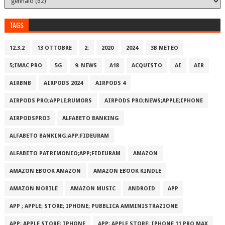
TAGS
12.3.2
13 OTTOBRE
2;
2020
2024
3B METEO
5;IMAC PRO
5G
9. NEWS
A18
ACQUISTO
AI
AIR
AIRBNB
AIRPODS 2024
AIRPODS 4
AIRPODS PRO;APPLE;RUMORS
AIRPODS PRO;NEWS;APPLE;IPHONE
AIRPODSPRO3
ALFABETO BANKING
ALFABETO BANKING;APP;FIDEURAM
ALFABETO PATRIMONI‪O‬;APP;FIDEURAM
AMAZON
AMAZON EBOOK AMAZON
AMAZON EBOOK KINDLE
AMAZON MOBILE
AMAZON MUSIC
ANDROID
APP
APP ; APPLE; STORE; IPHONE; PUBBLICA AMMINISTRAZIONE
APP; APPLE STORE; IPHONE
APP; APPLE STORE; IPHONE 11 PRO MAX