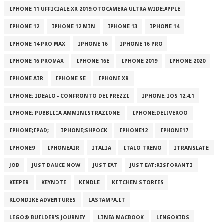
IPHONE 11 UFFICIALE;XR 2019;OTOCAMERA ULTRA WIDE;APPLE
IPHONE 12
IPHONE 12 MIN
IPHONE 13
IPHONE 14
IPHONE 14 PRO MAX
IPHONE 16
IPHONE 16 PRO
IPHONE 16 PROMAX
IPHONE 16E
IPHONE 2019
IPHONE 2020
IPHONE AIR
IPHONE SE
IPHONE XR
IPHONE; IDEALO - CONFRONTO DEI PREZZI
IPHONE; IOS 12.4.1
IPHONE; PUBBLICA AMMINISTRAZIONE
IPHONE;DELIVEROO
IPHONE;IPAD;
IPHONE;SHPOCK
IPHONE12
IPHONE17
IPHONE9
IPHONEAIR
ITALIA
ITALO TRENO
ITRANSLATE
JOB
JUST DANCE NOW
JUST EAT
JUST EAT;RISTORANTI
KEEPER
KEYNOTE
KINDLE
KITCHEN STORIES
KLONDIKE ADVENTURES
LASTAMPA.IT
LEGO® BUILDER'S JOURNEY
LINEA MACBOOK
LINGOKIDS