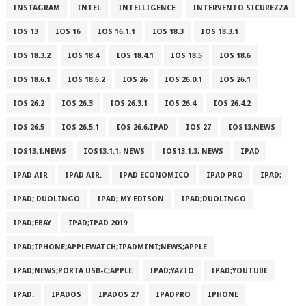
INSTAGRAM
INTEL
INTELLIGENCE
INTERVENTO SICUREZZA
IOS 13
IOS 16
IOS 16.1.1
IOS 18.3
IOS 18.3.1
IOS 18.3.2
IOS 18.4
IOS 18.4.1
IOS 18.5
IOS 18.6
IOS 18.6.1
IOS 18.6.2
IOS 26
IOS 26.0.1
IOS 26.1
IOS 26.2
IOS 26.3
IOS 26.3.1
IOS 26.4
IOS 26.4.2
IOS 26.5
IOS 26.5.1
IOS 26.6;IPAD
IOS 27
IOS13;NEWS
IOS13.1;NEWS
IOS13.1.1; NEWS
IOS13.1.3; NEWS
IPAD
IPAD AIR
IPAD AIR.
IPAD ECONOMICO
IPAD PRO
IPAD;
IPAD; DUOLINGO
IPAD; MY EDISON
IPAD;DUOLINGO
IPAD;EBAY
IPAD;IPAD 2019
IPAD;IPHONE;APPLEWATCH;IPADMINI;NEWS;APPLE
IPAD;NEWS;PORTA USB-C;APPLE
IPAD;YAZIO
IPAD;YOUTUBE
IPAD.
IPADOS
IPADOS 27
IPADPRO
IPHONE