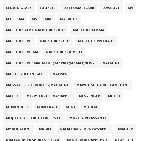
LIQUID GLASS
LOOPSIE
LOTTOMATICARD
LOWCOST
M1
M3
M4
M5
MAC
MACBOOK
MACBOOK AIR E MACBOOK PRO 13
MACBOOK AIR M4
MACBOOK PRO
MACBOOK PRO 13
MACBOOK PRO DA 13
MACBOOK PRO M4
MACBOOK PRO M5 14
MACBOOK PRO; MAC MINI ; M2 PRO ;M2 MAX;NEWS
MACMINI
MACOS GOLDEN GATE
MACPAW
MAGSAFE PER IPHONE 12;MAC MINI
MARVEL SFIDA DEI CAMPIONI
MATE X
MERRY CHRISTMAS;APPLE
MESSENGER
METEO
MINDNODE 6
MINECRAFT
MINI
MODEM
MOJO CREA STORIE CON TESTO
MUSICA RILASSANTE
MY VODAFONE
NATALE
NATALE;AUGURI;NEWS;APPLE
NBA APP
NBA JAM BY EA SPORTS™;IPAD
NEN;IPHONE;APP;IPAD
NEW;TECH