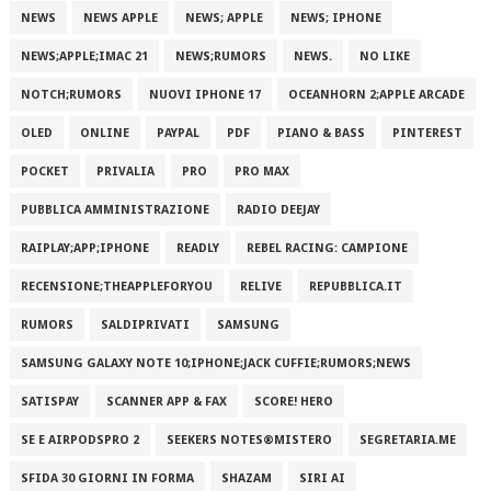
NEWS
NEWS APPLE
NEWS; APPLE
NEWS; IPHONE
NEWS;APPLE;IMAC 21
NEWS;RUMORS
NEWS.
NO LIKE
NOTCH;RUMORS
NUOVI IPHONE 17
OCEANHORN 2;APPLE ARCADE
OLED
ONLINE
PAYPAL
PDF
PIANO & BASS
PINTEREST
POCKET
PRIVALIA
PRO
PRO MAX
PUBBLICA AMMINISTRAZIONE
RADIO DEEJAY
RAIPLAY;APP;IPHONE
READLY
REBEL RACING: CAMPIONE
RECENSIONE;THEAPPLEFORYOU
RELIVE
REPUBBLICA.IT
RUMORS
SALDIPRIVATI
SAMSUNG
SAMSUNG GALAXY NOTE 10;IPHONE;JACK CUFFIE;RUMORS;NEWS
SATISPAY
SCANNER APP & FAX
SCORE! HERO
SE E AIRPODSPRO 2
SEEKERS NOTES®MISTERO
SEGRETARIA.ME
SFIDA 30 GIORNI IN FORMA
SHAZAM
SIRI AI