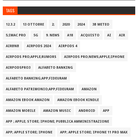
TAGS
12.3.2
13 OTTOBRE
2;
2020
2024
3B METEO
5;IMAC PRO
5G
9. NEWS
A18
ACQUISTO
AI
AIR
AIRBNB
AIRPODS 2024
AIRPODS 4
AIRPODS PRO;APPLE;RUMORS
AIRPODS PRO;NEWS;APPLE;IPHONE
AIRPODSPRO3
ALFABETO BANKING
ALFABETO BANKING;APP;FIDEURAM
ALFABETO PATRIMONI‪O‬;APP;FIDEURAM
AMAZON
AMAZON EBOOK AMAZON
AMAZON EBOOK KINDLE
AMAZON MOBILE
AMAZON MUSIC
ANDROID
APP
APP ; APPLE; STORE; IPHONE; PUBBLICA AMMINISTRAZIONE
APP; APPLE STORE; IPHONE
APP; APPLE STORE; IPHONE 11 PRO MAX