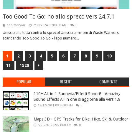
Too Good To Go: no allo spreco vers 24.7.1
appleforyou
7/30/2024 08:00:00 AM
0
Unisciti alla lotta contro lo spreco! Unisciti a milioni di Waste Warriors
scaricando Too Good To Go - l’app numero...
1
2
3
4
5
6
7
8
9
10
11
1528
POPULAR
RECENT
COMMENTS
110+ All-in-1 Suoneria/Effetti Sonori! - Amazing
Sound Effects All in one si aggiorna alla vers 1.8
12/12/2011 09:36:00 PM
6
Maps 3D - GPS Tracks for Bike, Hike, Ski & Outdoor
5/20/2012 09:21:00 AM
0