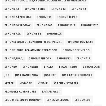
IPHONE 11 UFFICIALE;XR 2019;OTOCAMERA ULTRA WIDE;APPLE
IPHONE 12
IPHONE 12 MIN
IPHONE 13
IPHONE 14
IPHONE 14 PRO MAX
IPHONE 16
IPHONE 16 PRO
IPHONE 16 PROMAX
IPHONE 16E
IPHONE 2019
IPHONE 2020
IPHONE AIR
IPHONE SE
IPHONE XR
IPHONE; IDEALO - CONFRONTO DEI PREZZI
IPHONE; IOS 12.4.1
IPHONE; PUBBLICA AMMINISTRAZIONE
IPHONE;DELIVEROO
IPHONE;IPAD;
IPHONE;SHPOCK
IPHONE12
IPHONE17
IPHONE9
IPHONEAIR
ITALIA
ITALO TRENO
ITRANSLATE
JOB
JUST DANCE NOW
JUST EAT
JUST EAT;RISTORANTI
KEEPER
KEYNOTE
KINDLE
KITCHEN STORIES
KLONDIKE ADVENTURES
LASTAMPA.IT
LEGO® BUILDER'S JOURNEY
LINEA MACBOOK
LINGOKIDS