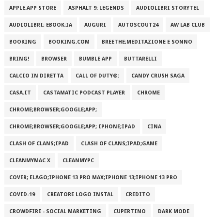
APPLE.APP STORE
ASPHALT 9: LEGENDS
AUDIOLIBRI STORYTEL
AUDIOLIBRI; EBOOK;IA
AUGURI
AUTOSCOUT24
AW LAB CLUB
BOOKING
BOOKING.COM
BREETHE;MEDITAZIONE E SONNO
BRING!
BROWSER
BUMBLE APP
BUTTARELLI
CALCIO IN DIRETTA
CALL OF DUTY®:
CANDY CRUSH SAGA
CASA.IT
CASTAMATIC PODCAST PLAYER
CHROME
CHROME;BROWSER;GOOGLE;APP;
CHROME;BROWSER;GOOGLE;APP; IPHONE;IPAD
CINA
CLASH OF CLANS;IPAD
CLASH OF CLANS;IPAD;GAME
CLEANMYMAC X
CLEANMYPC
COVER; ELAGO;IPHONE 13 PRO MAX;IPHONE 13;IPHONE 13 PRO
COVID-19
CREATORE LOGO INSTAL
CREDITO
CROWDFIRE - SOCIAL MARKETING
CUPERTINO
DARK MODE