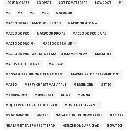
LIQUID GLASS
LOOPSIE
LOTTOMATICARD
LOWCOST
M1
M3
M4
M5
MAC
MACBOOK
MACBOOK AIR E MACBOOK PRO 13
MACBOOK AIR M4
MACBOOK PRO
MACBOOK PRO 13
MACBOOK PRO DA 13
MACBOOK PRO M4
MACBOOK PRO M5 14
MACBOOK PRO; MAC MINI ; M2 PRO ;M2 MAX;NEWS
MACMINI
MACOS GOLDEN GATE
MACPAW
MAGSAFE PER IPHONE 12;MAC MINI
MARVEL SFIDA DEI CAMPIONI
MATE X
MERRY CHRISTMAS;APPLE
MESSENGER
METEO
MINDNODE 6
MINECRAFT
MINI
MODEM
MOJO CREA STORIE CON TESTO
MUSICA RILASSANTE
MY VODAFONE
NATALE
NATALE;AUGURI;NEWS;APPLE
NBA APP
NBA JAM BY EA SPORTS™;IPAD
NEN;IPHONE;APP;IPAD
NEW;TECH