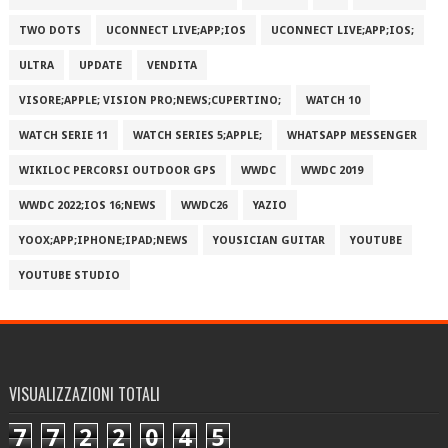
TWO DOTS
UCONNECT LIVE;APP;IOS
UCONNECT LIVE;APP;IOS;
ULTRA
UPDATE
VENDITA
VISORE;APPLE; VISION PRO;NEWS;CUPERTINO;
WATCH 10
WATCH SERIE 11
WATCH SERIES 5;APPLE;
WHATSAPP MESSENGER
WIKILOC PERCORSI OUTDOOR GPS
WWDC
WWDC 2019
WWDC 2022;IOS 16;NEWS
WWDC26
YAZIO
YOOX;APP;IPHONE;IPAD;NEWS
YOUSICIAN GUITAR
YOUTUBE
YOUTUBE STUDIO
VISUALIZZAZIONI TOTALI
7
7
2
2
0
4
5