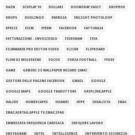
DAZN
DISPLAY 10
DOLLARI
DOOMSDAY VAULT
DROPBOX
DROPS
DUOLINGO
ENERGIA
ENLIGHT PHOTOLOOP
EPRICE
ESIM
EYEEM
FACEBOOK
FATTURA24
FATTURAZIONE - INVOICE2GO
FIDEURAM
FIFA
FILMMAKER PRO EDITOR VIDEO
FLICKR
FLIPBOARD
FLOW DI MOLESKINE
FOCOS
FORZA FOOTBALL
FYUSE
GAME
GEMINI 2 E WALLPAPER WIZARD 2;MAC
GESTORE DELLE PAGINE FACEBOOK
GMAIL
GOOGLE
GOOGLE MAPS
GOOGLE TRADUTTORE
GRIPLINE;APPLE
HALIDE
HOMESCAPES
HUAWEI
HYPE
IDEALISTA
IMAC
IMAC;AIRTAG;APPLE TV;IMAC;IPAD
IMMEDIATA FREQUENZA CARDIACA
INFOJOBS LAVORO
INSTAGRAM
INTEL
INTELLIGENCE
INTERVENTO SICUREZZA