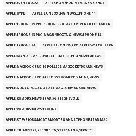
APPLE;EVENTO2022
APPLE;HOMEPOD MINI;NEWS;SHOP
APPLE;HYPE
APPLE;I;UNBOXING;NEWS;IPHONE 14
APPLE;IPHONE 11 PRO ; PHONEPRO MAX;TRIPLA FOTOCAMERA
APPLE;IPHONE 13 PRO MAX;UNBOXING;NEWS;IPHONE 13
APPLE;IPHONE 14
APPLE;IPHONE15 PRO;APPLE WATCHULTRA
APPLE;KEYNOTE APPLE;10 SETTEMBRE;IPHONE;2019;NEWS
APPLE;MACBOOK PRO 16 POLLICI;MAGIC KEYBOARD;NEWS
APPLE;MACBOOK PRO;AIRPODS3;HOMEPOD MINI;NEWS
APPLE;NUOVO MACBOOK AIR;MAGIC KEYBOARD;NEWS
APPLE;RUMORS;NEWS;IPAD;5G;PIEGHEVOLE
APPLE;RUMORS;NEWS;IPHONE
APPLE;STEVE JOBS;MORTE;MORTE 8 ANNI;IPHONE;IPAD;MAC
APPLE;TRIMESTRE;RECORD;TV;STREAMING;SERVIZI