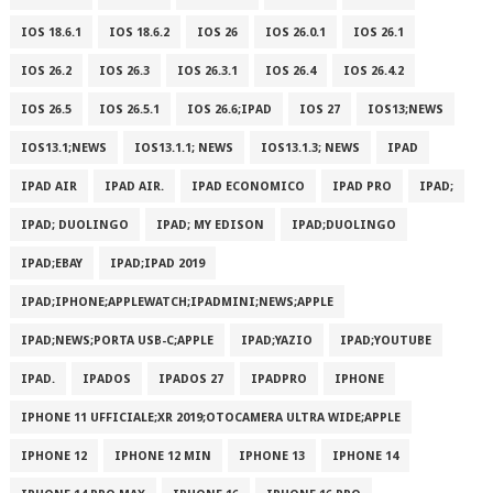
IOS 18.6.1
IOS 18.6.2
IOS 26
IOS 26.0.1
IOS 26.1
IOS 26.2
IOS 26.3
IOS 26.3.1
IOS 26.4
IOS 26.4.2
IOS 26.5
IOS 26.5.1
IOS 26.6;IPAD
IOS 27
IOS13;NEWS
IOS13.1;NEWS
IOS13.1.1; NEWS
IOS13.1.3; NEWS
IPAD
IPAD AIR
IPAD AIR.
IPAD ECONOMICO
IPAD PRO
IPAD;
IPAD; DUOLINGO
IPAD; MY EDISON
IPAD;DUOLINGO
IPAD;EBAY
IPAD;IPAD 2019
IPAD;IPHONE;APPLEWATCH;IPADMINI;NEWS;APPLE
IPAD;NEWS;PORTA USB-C;APPLE
IPAD;YAZIO
IPAD;YOUTUBE
IPAD.
IPADOS
IPADOS 27
IPADPRO
IPHONE
IPHONE 11 UFFICIALE;XR 2019;OTOCAMERA ULTRA WIDE;APPLE
IPHONE 12
IPHONE 12 MIN
IPHONE 13
IPHONE 14