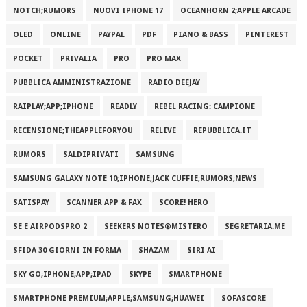
NOTCH;RUMORS
NUOVI IPHONE 17
OCEANHORN 2;APPLE ARCADE
OLED
ONLINE
PAYPAL
PDF
PIANO & BASS
PINTEREST
POCKET
PRIVALIA
PRO
PRO MAX
PUBBLICA AMMINISTRAZIONE
RADIO DEEJAY
RAIPLAY;APP;IPHONE
READLY
REBEL RACING: CAMPIONE
RECENSIONE;THEAPPLEFORYOU
RELIVE
REPUBBLICA.IT
RUMORS
SALDIPRIVATI
SAMSUNG
SAMSUNG GALAXY NOTE 10;IPHONE;JACK CUFFIE;RUMORS;NEWS
SATISPAY
SCANNER APP & FAX
SCORE! HERO
SE E AIRPODSPRO 2
SEEKERS NOTES®MISTERO
SEGRETARIA.ME
SFIDA 30 GIORNI IN FORMA
SHAZAM
SIRI AI
SKY GO;IPHONE;APP;IPAD
SKYPE
SMARTPHONE
SMARTPHONE PREMIUM;APPLE;SAMSUNG;HUAWEI
SOFASCORE