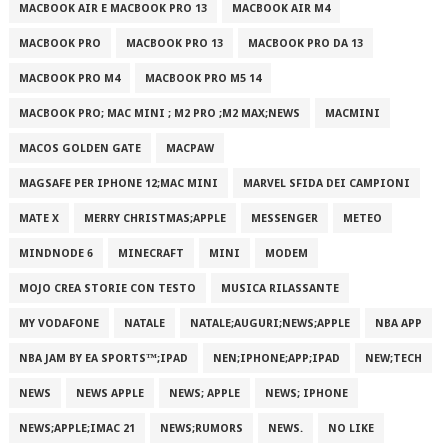
MACBOOK AIR E MACBOOK PRO 13
MACBOOK AIR M4
MACBOOK PRO
MACBOOK PRO 13
MACBOOK PRO DA 13
MACBOOK PRO M4
MACBOOK PRO M5 14
MACBOOK PRO; MAC MINI ; M2 PRO ;M2 MAX;NEWS
MACMINI
MACOS GOLDEN GATE
MACPAW
MAGSAFE PER IPHONE 12;MAC MINI
MARVEL SFIDA DEI CAMPIONI
MATE X
MERRY CHRISTMAS;APPLE
MESSENGER
METEO
MINDNODE 6
MINECRAFT
MINI
MODEM
MOJO CREA STORIE CON TESTO
MUSICA RILASSANTE
MY VODAFONE
NATALE
NATALE;AUGURI;NEWS;APPLE
NBA APP
NBA JAM BY EA SPORTS™;IPAD
NEN;IPHONE;APP;IPAD
NEW;TECH
NEWS
NEWS APPLE
NEWS; APPLE
NEWS; IPHONE
NEWS;APPLE;IMAC 21
NEWS;RUMORS
NEWS.
NO LIKE