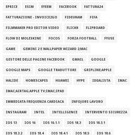
EPRICE
ESIM
EYEEM
FACEBOOK
FATTURA24
FATTURAZIONE - INVOICE2GO
FIDEURAM
FIFA
FILMMAKER PRO EDITOR VIDEO
FLICKR
FLIPBOARD
FLOW DI MOLESKINE
FOCOS
FORZA FOOTBALL
FYUSE
GAME
GEMINI 2 E WALLPAPER WIZARD 2;MAC
GESTORE DELLE PAGINE FACEBOOK
GMAIL
GOOGLE
GOOGLE MAPS
GOOGLE TRADUTTORE
GRIPLINE;APPLE
HALIDE
HOMESCAPES
HUAWEI
HYPE
IDEALISTA
IMAC
IMAC;AIRTAG;APPLE TV;IMAC;IPAD
IMMEDIATA FREQUENZA CARDIACA
INFOJOBS LAVORO
INSTAGRAM
INTEL
INTELLIGENCE
INTERVENTO SICUREZZA
IOS 13
IOS 16
IOS 16.1.1
IOS 18.3
IOS 18.3.1
IOS 18.3.2
IOS 18.4
IOS 18.4.1
IOS 18.5
IOS 18.6