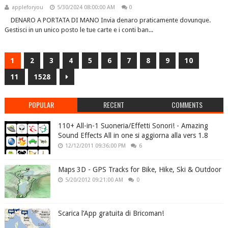
appleforyou
5/30/2024 08:00:00 AM
0
DENARO A PORTATA DI MANO Invia denaro praticamente dovunque.
Gestisci in un unico posto le tue carte e i conti ban...
1
2
3
4
5
6
7
8
9
10
11
1528
POPULAR
RECENT
COMMENTS
110+ All-in-1 Suoneria/Effetti Sonori! - Amazing
Sound Effects All in one si aggiorna alla vers 1.8
12/12/2011 09:36:00 PM
6
Maps 3D - GPS Tracks for Bike, Hike, Ski & Outdoor
5/20/2012 09:21:00 AM
0
Scarica l’App gratuita di Bricoman!