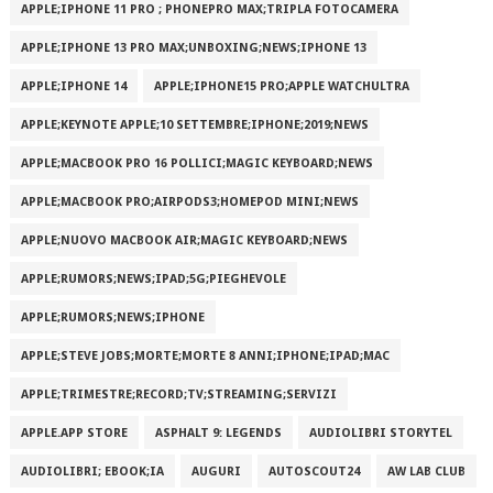
APPLE;IPHONE 11 PRO ; PHONEPRO MAX;TRIPLA FOTOCAMERA
APPLE;IPHONE 13 PRO MAX;UNBOXING;NEWS;IPHONE 13
APPLE;IPHONE 14
APPLE;IPHONE15 PRO;APPLE WATCHULTRA
APPLE;KEYNOTE APPLE;10 SETTEMBRE;IPHONE;2019;NEWS
APPLE;MACBOOK PRO 16 POLLICI;MAGIC KEYBOARD;NEWS
APPLE;MACBOOK PRO;AIRPODS3;HOMEPOD MINI;NEWS
APPLE;NUOVO MACBOOK AIR;MAGIC KEYBOARD;NEWS
APPLE;RUMORS;NEWS;IPAD;5G;PIEGHEVOLE
APPLE;RUMORS;NEWS;IPHONE
APPLE;STEVE JOBS;MORTE;MORTE 8 ANNI;IPHONE;IPAD;MAC
APPLE;TRIMESTRE;RECORD;TV;STREAMING;SERVIZI
APPLE.APP STORE
ASPHALT 9: LEGENDS
AUDIOLIBRI STORYTEL
AUDIOLIBRI; EBOOK;IA
AUGURI
AUTOSCOUT24
AW LAB CLUB