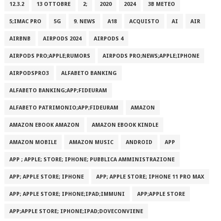
12.3.2
13 OTTOBRE
2;
2020
2024
3B METEO
5;IMAC PRO
5G
9. NEWS
A18
ACQUISTO
AI
AIR
AIRBNB
AIRPODS 2024
AIRPODS 4
AIRPODS PRO;APPLE;RUMORS
AIRPODS PRO;NEWS;APPLE;IPHONE
AIRPODSPRO3
ALFABETO BANKING
ALFABETO BANKING;APP;FIDEURAM
ALFABETO PATRIMONI‪O‬;APP;FIDEURAM
AMAZON
AMAZON EBOOK AMAZON
AMAZON EBOOK KINDLE
AMAZON MOBILE
AMAZON MUSIC
ANDROID
APP
APP ; APPLE; STORE; IPHONE; PUBBLICA AMMINISTRAZIONE
APP; APPLE STORE; IPHONE
APP; APPLE STORE; IPHONE 11 PRO MAX
APP; APPLE STORE; IPHONE;IPAD;IMMUNI
APP;APPLE STORE
APP;APPLE STORE; IPHONE;IPAD;DOVECONVIENE