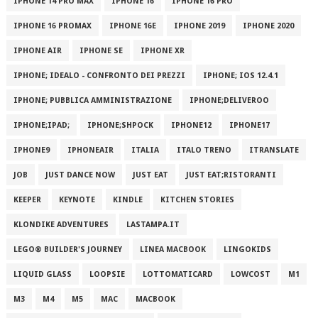
IPHONE 14 PRO MAX
IPHONE 16
IPHONE 16 PRO
IPHONE 16 PROMAX
IPHONE 16E
IPHONE 2019
IPHONE 2020
IPHONE AIR
IPHONE SE
IPHONE XR
IPHONE; IDEALO - CONFRONTO DEI PREZZI
IPHONE; IOS 12.4.1
IPHONE; PUBBLICA AMMINISTRAZIONE
IPHONE;DELIVEROO
IPHONE;IPAD;
IPHONE;SHPOCK
IPHONE12
IPHONE17
IPHONE9
IPHONEAIR
ITALIA
ITALO TRENO
ITRANSLATE
JOB
JUST DANCE NOW
JUST EAT
JUST EAT;RISTORANTI
KEEPER
KEYNOTE
KINDLE
KITCHEN STORIES
KLONDIKE ADVENTURES
LASTAMPA.IT
LEGO® BUILDER'S JOURNEY
LINEA MACBOOK
LINGOKIDS
LIQUID GLASS
LOOPSIE
LOTTOMATICARD
LOWCOST
M1
M3
M4
M5
MAC
MACBOOK