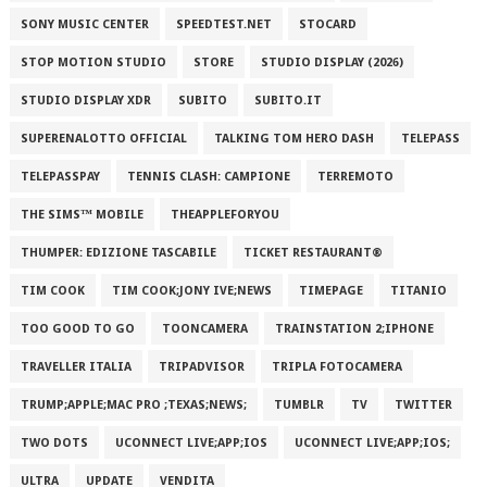
SONY MUSIC CENTER
SPEEDTEST.NET
STOCARD
STOP MOTION STUDIO
STORE
STUDIO DISPLAY (2026)
STUDIO DISPLAY XDR
SUBITO
SUBITO.IT
SUPERENALOTTO OFFICIAL
TALKING TOM HERO DASH
TELEPASS
TELEPASSPAY
TENNIS CLASH: CAMPIONE
TERREMOTO
THE SIMS™ MOBILE
THEAPPLEFORYOU
THUMPER: EDIZIONE TASCABILE
TICKET RESTAURANT®
TIM COOK
TIM COOK;JONY IVE;NEWS
TIMEPAGE
TITANIO
TOO GOOD TO GO
TOONCAMERA
TRAINSTATION 2;IPHONE
TRAVELLER ITALIA
TRIPADVISOR
TRIPLA FOTOCAMERA
TRUMP;APPLE;MAC PRO ;TEXAS;NEWS;
TUMBLR
TV
TWITTER
TWO DOTS
UCONNECT LIVE;APP;IOS
UCONNECT LIVE;APP;IOS;
ULTRA
UPDATE
VENDITA