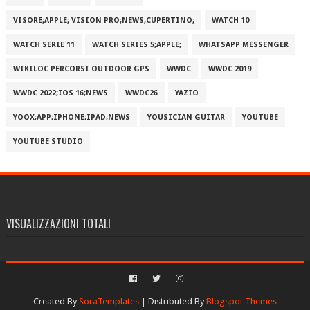
VISORE;APPLE; VISION PRO;NEWS;CUPERTINO;
WATCH 10
WATCH SERIE 11
WATCH SERIES 5;APPLE;
WHATSAPP MESSENGER
WIKILOC PERCORSI OUTDOOR GPS
WWDC
WWDC 2019
WWDC 2022;IOS 16;NEWS
WWDC26
YAZIO
YOOX;APP;IPHONE;IPAD;NEWS
YOUSICIAN GUITAR
YOUTUBE
YOUTUBE STUDIO
VISUALIZZAZIONI TOTALI
Created By
SoraTemplates
| Distributed By
Blogspot Themes