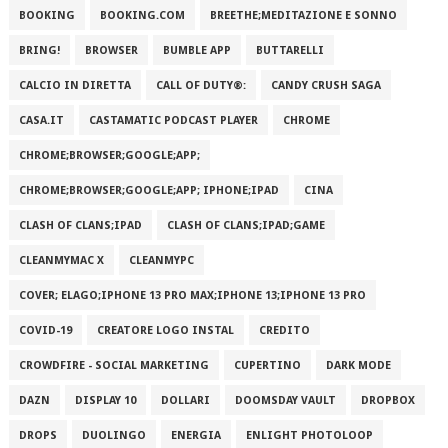
BOOKING
BOOKING.COM
BREETHE;MEDITAZIONE E SONNO
BRING!
BROWSER
BUMBLE APP
BUTTARELLI
CALCIO IN DIRETTA
CALL OF DUTY®:
CANDY CRUSH SAGA
CASA.IT
CASTAMATIC PODCAST PLAYER
CHROME
CHROME;BROWSER;GOOGLE;APP;
CHROME;BROWSER;GOOGLE;APP; IPHONE;IPAD
CINA
CLASH OF CLANS;IPAD
CLASH OF CLANS;IPAD;GAME
CLEANMYMAC X
CLEANMYPC
COVER; ELAGO;IPHONE 13 PRO MAX;IPHONE 13;IPHONE 13 PRO
COVID-19
CREATORE LOGO INSTAL
CREDITO
CROWDFIRE - SOCIAL MARKETING
CUPERTINO
DARK MODE
DAZN
DISPLAY 10
DOLLARI
DOOMSDAY VAULT
DROPBOX
DROPS
DUOLINGO
ENERGIA
ENLIGHT PHOTOLOOP