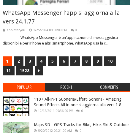
WhatsApp Messenger l'app si aggiorna alla
vers 24.1.77
appleforyou
1/25/2024 08:00:00 PM
0
WhatsApp Messenger è un'applicazione di messaggistica
disponibile per iPhone e altri smartphone. WhatsApp usa la c...
1
2
3
4
5
6
7
8
9
10
11
1528
POPULAR
RECENT
COMMENTS
110+ All-in-1 Suoneria/Effetti Sonori! - Amazing
Sound Effects All in one si aggiorna alla vers 1.8
12/12/2011 09:36:00 PM
6
Maps 3D - GPS Tracks for Bike, Hike, Ski & Outdoor
5/20/2012 09:21:00 AM
0