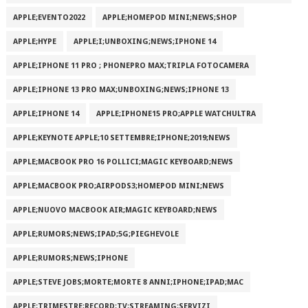
APPLE;EVENTO2022
APPLE;HOMEPOD MINI;NEWS;SHOP
APPLE;HYPE
APPLE;I;UNBOXING;NEWS;IPHONE 14
APPLE;IPHONE 11 PRO ; PHONEPRO MAX;TRIPLA FOTOCAMERA
APPLE;IPHONE 13 PRO MAX;UNBOXING;NEWS;IPHONE 13
APPLE;IPHONE 14
APPLE;IPHONE15 PRO;APPLE WATCHULTRA
APPLE;KEYNOTE APPLE;10 SETTEMBRE;IPHONE;2019;NEWS
APPLE;MACBOOK PRO 16 POLLICI;MAGIC KEYBOARD;NEWS
APPLE;MACBOOK PRO;AIRPODS3;HOMEPOD MINI;NEWS
APPLE;NUOVO MACBOOK AIR;MAGIC KEYBOARD;NEWS
APPLE;RUMORS;NEWS;IPAD;5G;PIEGHEVOLE
APPLE;RUMORS;NEWS;IPHONE
APPLE;STEVE JOBS;MORTE;MORTE 8 ANNI;IPHONE;IPAD;MAC
APPLE;TRIMESTRE;RECORD;TV;STREAMING;SERVIZI