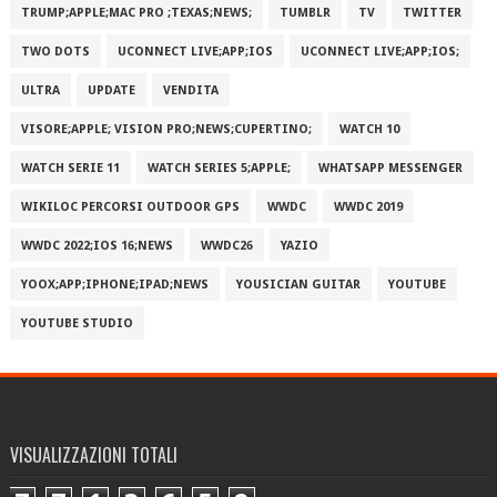
TRUMP;APPLE;MAC PRO ;TEXAS;NEWS;
TUMBLR
TV
TWITTER
TWO DOTS
UCONNECT LIVE;APP;IOS
UCONNECT LIVE;APP;IOS;
ULTRA
UPDATE
VENDITA
VISORE;APPLE; VISION PRO;NEWS;CUPERTINO;
WATCH 10
WATCH SERIE 11
WATCH SERIES 5;APPLE;
WHATSAPP MESSENGER
WIKILOC PERCORSI OUTDOOR GPS
WWDC
WWDC 2019
WWDC 2022;IOS 16;NEWS
WWDC26
YAZIO
YOOX;APP;IPHONE;IPAD;NEWS
YOUSICIAN GUITAR
YOUTUBE
YOUTUBE STUDIO
VISUALIZZAZIONI TOTALI