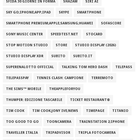
SFIDA 30 GIORNI IN FORMA
SHAZAM
SIRI AI
SKY GO;IPHONE;APP;IPAD
SKYPE
SMARTPHONE
SMARTPHONE PREMIUM;APPLE;SAMSUNG;HUAWEI
SOFASCORE
SONY MUSIC CENTER
SPEEDTEST.NET
STOCARD
STOP MOTION STUDIO
STORE
STUDIO DISPLAY (2026)
STUDIO DISPLAY XDR
SUBITO
SUBITO.IT
SUPERENALOTTO OFFICIAL
TALKING TOM HERO DASH
TELEPASS
TELEPASSPAY
TENNIS CLASH: CAMPIONE
TERREMOTO
THE SIMS™ MOBILE
THEAPPLEFORYOU
THUMPER: EDIZIONE TASCABILE
TICKET RESTAURANT®
TIM COOK
TIM COOK;JONY IVE;NEWS
TIMEPAGE
TITANIO
TOO GOOD TO GO
TOONCAMERA
TRAINSTATION 2;IPHONE
TRAVELLER ITALIA
TRIPADVISOR
TRIPLA FOTOCAMERA