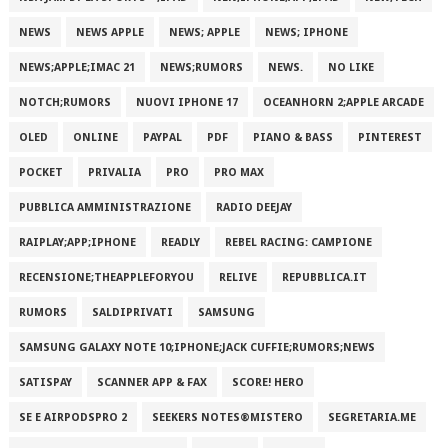
NEWS
NEWS APPLE
NEWS; APPLE
NEWS; IPHONE
NEWS;APPLE;IMAC 21
NEWS;RUMORS
NEWS.
NO LIKE
NOTCH;RUMORS
NUOVI IPHONE 17
OCEANHORN 2;APPLE ARCADE
OLED
ONLINE
PAYPAL
PDF
PIANO & BASS
PINTEREST
POCKET
PRIVALIA
PRO
PRO MAX
PUBBLICA AMMINISTRAZIONE
RADIO DEEJAY
RAIPLAY;APP;IPHONE
READLY
REBEL RACING: CAMPIONE
RECENSIONE;THEAPPLEFORYOU
RELIVE
REPUBBLICA.IT
RUMORS
SALDIPRIVATI
SAMSUNG
SAMSUNG GALAXY NOTE 10;IPHONE;JACK CUFFIE;RUMORS;NEWS
SATISPAY
SCANNER APP & FAX
SCORE! HERO
SE E AIRPODSPRO 2
SEEKERS NOTES®MISTERO
SEGRETARIA.ME