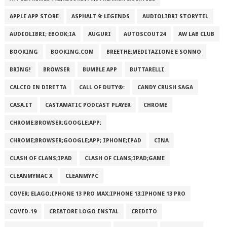
APPLE.APP STORE
ASPHALT 9: LEGENDS
AUDIOLIBRI STORYTEL
AUDIOLIBRI; EBOOK;IA
AUGURI
AUTOSCOUT24
AW LAB CLUB
BOOKING
BOOKING.COM
BREETHE;MEDITAZIONE E SONNO
BRING!
BROWSER
BUMBLE APP
BUTTARELLI
CALCIO IN DIRETTA
CALL OF DUTY®:
CANDY CRUSH SAGA
CASA.IT
CASTAMATIC PODCAST PLAYER
CHROME
CHROME;BROWSER;GOOGLE;APP;
CHROME;BROWSER;GOOGLE;APP; IPHONE;IPAD
CINA
CLASH OF CLANS;IPAD
CLASH OF CLANS;IPAD;GAME
CLEANMYMAC X
CLEANMYPC
COVER; ELAGO;IPHONE 13 PRO MAX;IPHONE 13;IPHONE 13 PRO
COVID-19
CREATORE LOGO INSTAL
CREDITO