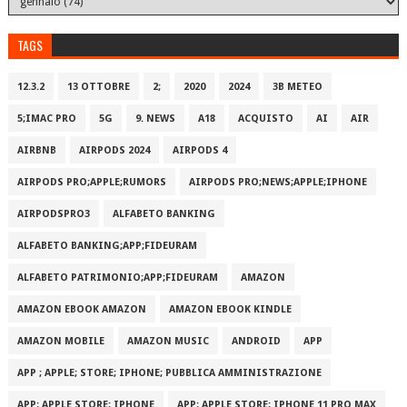
TAGS
12.3.2
13 OTTOBRE
2;
2020
2024
3B METEO
5;IMAC PRO
5G
9. NEWS
A18
ACQUISTO
AI
AIR
AIRBNB
AIRPODS 2024
AIRPODS 4
AIRPODS PRO;APPLE;RUMORS
AIRPODS PRO;NEWS;APPLE;IPHONE
AIRPODSPRO3
ALFABETO BANKING
ALFABETO BANKING;APP;FIDEURAM
ALFABETO PATRIMONI‪O‬;APP;FIDEURAM
AMAZON
AMAZON EBOOK AMAZON
AMAZON EBOOK KINDLE
AMAZON MOBILE
AMAZON MUSIC
ANDROID
APP
APP ; APPLE; STORE; IPHONE; PUBBLICA AMMINISTRAZIONE
APP; APPLE STORE; IPHONE
APP; APPLE STORE; IPHONE 11 PRO MAX