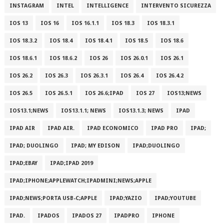
INSTAGRAM
INTEL
INTELLIGENCE
INTERVENTO SICUREZZA
IOS 13
IOS 16
IOS 16.1.1
IOS 18.3
IOS 18.3.1
IOS 18.3.2
IOS 18.4
IOS 18.4.1
IOS 18.5
IOS 18.6
IOS 18.6.1
IOS 18.6.2
IOS 26
IOS 26.0.1
IOS 26.1
IOS 26.2
IOS 26.3
IOS 26.3.1
IOS 26.4
IOS 26.4.2
IOS 26.5
IOS 26.5.1
IOS 26.6;IPAD
IOS 27
IOS13;NEWS
IOS13.1;NEWS
IOS13.1.1; NEWS
IOS13.1.3; NEWS
IPAD
IPAD AIR
IPAD AIR.
IPAD ECONOMICO
IPAD PRO
IPAD;
IPAD; DUOLINGO
IPAD; MY EDISON
IPAD;DUOLINGO
IPAD;EBAY
IPAD;IPAD 2019
IPAD;IPHONE;APPLEWATCH;IPADMINI;NEWS;APPLE
IPAD;NEWS;PORTA USB-C;APPLE
IPAD;YAZIO
IPAD;YOUTUBE
IPAD.
IPADOS
IPADOS 27
IPADPRO
IPHONE