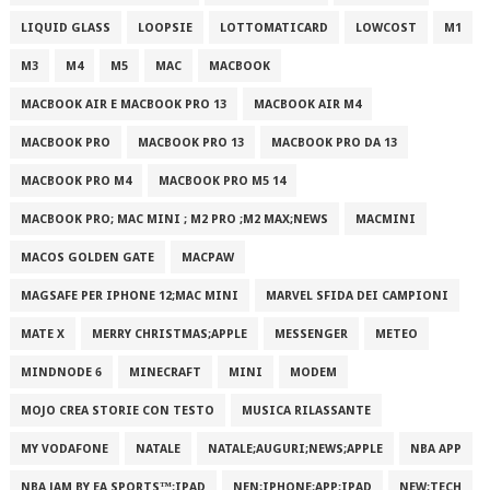
LIQUID GLASS
LOOPSIE
LOTTOMATICARD
LOWCOST
M1
M3
M4
M5
MAC
MACBOOK
MACBOOK AIR E MACBOOK PRO 13
MACBOOK AIR M4
MACBOOK PRO
MACBOOK PRO 13
MACBOOK PRO DA 13
MACBOOK PRO M4
MACBOOK PRO M5 14
MACBOOK PRO; MAC MINI ; M2 PRO ;M2 MAX;NEWS
MACMINI
MACOS GOLDEN GATE
MACPAW
MAGSAFE PER IPHONE 12;MAC MINI
MARVEL SFIDA DEI CAMPIONI
MATE X
MERRY CHRISTMAS;APPLE
MESSENGER
METEO
MINDNODE 6
MINECRAFT
MINI
MODEM
MOJO CREA STORIE CON TESTO
MUSICA RILASSANTE
MY VODAFONE
NATALE
NATALE;AUGURI;NEWS;APPLE
NBA APP
NBA JAM BY EA SPORTS™;IPAD
NEN;IPHONE;APP;IPAD
NEW;TECH