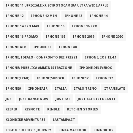
IPHONE 11 UFFICIALE;XR 2019;OTOCAMERA ULTRA WIDE;APPLE
IPHONE 12
IPHONE 12 MIN
IPHONE 13
IPHONE 14
IPHONE 14 PRO MAX
IPHONE 16
IPHONE 16 PRO
IPHONE 16 PROMAX
IPHONE 16E
IPHONE 2019
IPHONE 2020
IPHONE AIR
IPHONE SE
IPHONE XR
IPHONE; IDEALO - CONFRONTO DEI PREZZI
IPHONE; IOS 12.4.1
IPHONE; PUBBLICA AMMINISTRAZIONE
IPHONE;DELIVEROO
IPHONE;IPAD;
IPHONE;SHPOCK
IPHONE12
IPHONE17
IPHONE9
IPHONEAIR
ITALIA
ITALO TRENO
ITRANSLATE
JOB
JUST DANCE NOW
JUST EAT
JUST EAT;RISTORANTI
KEEPER
KEYNOTE
KINDLE
KITCHEN STORIES
KLONDIKE ADVENTURES
LASTAMPA.IT
LEGO® BUILDER'S JOURNEY
LINEA MACBOOK
LINGOKIDS