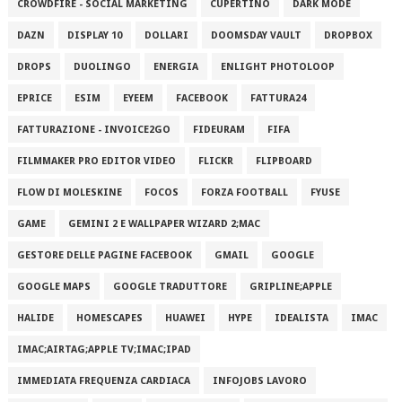
CROWDFIRE - SOCIAL MARKETING
CUPERTINO
DARK MODE
DAZN
DISPLAY 10
DOLLARI
DOOMSDAY VAULT
DROPBOX
DROPS
DUOLINGO
ENERGIA
ENLIGHT PHOTOLOOP
EPRICE
ESIM
EYEEM
FACEBOOK
FATTURA24
FATTURAZIONE - INVOICE2GO
FIDEURAM
FIFA
FILMMAKER PRO EDITOR VIDEO
FLICKR
FLIPBOARD
FLOW DI MOLESKINE
FOCOS
FORZA FOOTBALL
FYUSE
GAME
GEMINI 2 E WALLPAPER WIZARD 2;MAC
GESTORE DELLE PAGINE FACEBOOK
GMAIL
GOOGLE
GOOGLE MAPS
GOOGLE TRADUTTORE
GRIPLINE;APPLE
HALIDE
HOMESCAPES
HUAWEI
HYPE
IDEALISTA
IMAC
IMAC;AIRTAG;APPLE TV;IMAC;IPAD
IMMEDIATA FREQUENZA CARDIACA
INFOJOBS LAVORO