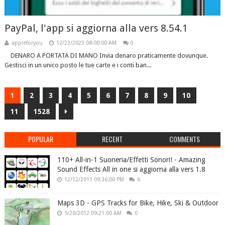
PayPal, l'app si aggiorna alla vers 8.54.1
appleforyou
12/23/2023 08:00:00 AM
0
DENARO A PORTATA DI MANO Invia denaro praticamente dovunque.
Gestisci in un unico posto le tue carte e i conti ban...
1
2
3
4
5
6
7
8
9
10
11
1528
POPULAR
RECENT
COMMENTS
110+ All-in-1 Suoneria/Effetti Sonori! - Amazing
Sound Effects All in one si aggiorna alla vers 1.8
12/12/2011 09:36:00 PM
6
Maps 3D - GPS Tracks for Bike, Hike, Ski & Outdoor
5/20/2012 09:21:00 AM
0