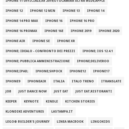
IPHONE 11 UFFICIALE;XR 2019;OTOCAMERA ULTRA WIDE;APPLE
IPHONE 12
IPHONE 12 MIN
IPHONE 13
IPHONE 14
IPHONE 14 PRO MAX
IPHONE 16
IPHONE 16 PRO
IPHONE 16 PROMAX
IPHONE 16E
IPHONE 2019
IPHONE 2020
IPHONE AIR
IPHONE SE
IPHONE XR
IPHONE; IDEALO - CONFRONTO DEI PREZZI
IPHONE; IOS 12.4.1
IPHONE; PUBBLICA AMMINISTRAZIONE
IPHONE;DELIVEROO
IPHONE;IPAD;
IPHONE;SHPOCK
IPHONE12
IPHONE17
IPHONE9
IPHONEAIR
ITALIA
ITALO TRENO
ITRANSLATE
JOB
JUST DANCE NOW
JUST EAT
JUST EAT;RISTORANTI
KEEPER
KEYNOTE
KINDLE
KITCHEN STORIES
KLONDIKE ADVENTURES
LASTAMPA.IT
LEGO® BUILDER'S JOURNEY
LINEA MACBOOK
LINGOKIDS