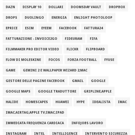
DAZN
DISPLAY 10
DOLLARI
DOOMSDAY VAULT
DROPBOX
DROPS
DUOLINGO
ENERGIA
ENLIGHT PHOTOLOOP
EPRICE
ESIM
EYEEM
FACEBOOK
FATTURA24
FATTURAZIONE - INVOICE2GO
FIDEURAM
FIFA
FILMMAKER PRO EDITOR VIDEO
FLICKR
FLIPBOARD
FLOW DI MOLESKINE
FOCOS
FORZA FOOTBALL
FYUSE
GAME
GEMINI 2 E WALLPAPER WIZARD 2;MAC
GESTORE DELLE PAGINE FACEBOOK
GMAIL
GOOGLE
GOOGLE MAPS
GOOGLE TRADUTTORE
GRIPLINE;APPLE
HALIDE
HOMESCAPES
HUAWEI
HYPE
IDEALISTA
IMAC
IMAC;AIRTAG;APPLE TV;IMAC;IPAD
IMMEDIATA FREQUENZA CARDIACA
INFOJOBS LAVORO
INSTAGRAM
INTEL
INTELLIGENCE
INTERVENTO SICUREZZA