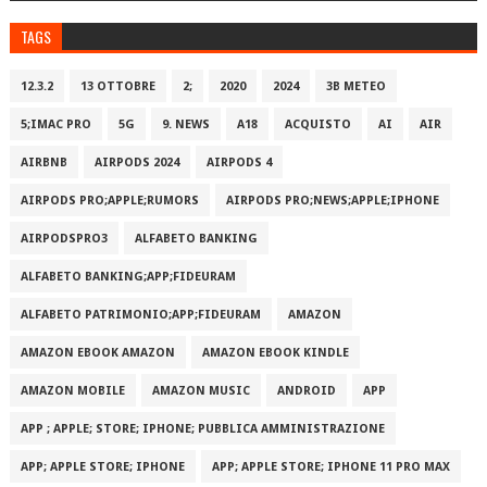
TAGS
12.3.2
13 OTTOBRE
2;
2020
2024
3B METEO
5;IMAC PRO
5G
9. NEWS
A18
ACQUISTO
AI
AIR
AIRBNB
AIRPODS 2024
AIRPODS 4
AIRPODS PRO;APPLE;RUMORS
AIRPODS PRO;NEWS;APPLE;IPHONE
AIRPODSPRO3
ALFABETO BANKING
ALFABETO BANKING;APP;FIDEURAM
ALFABETO PATRIMONI‪O‬;APP;FIDEURAM
AMAZON
AMAZON EBOOK AMAZON
AMAZON EBOOK KINDLE
AMAZON MOBILE
AMAZON MUSIC
ANDROID
APP
APP ; APPLE; STORE; IPHONE; PUBBLICA AMMINISTRAZIONE
APP; APPLE STORE; IPHONE
APP; APPLE STORE; IPHONE 11 PRO MAX