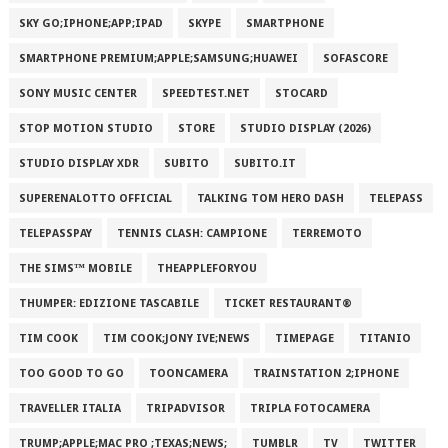
SKY GO;IPHONE;APP;IPAD
SKYPE
SMARTPHONE
SMARTPHONE PREMIUM;APPLE;SAMSUNG;HUAWEI
SOFASCORE
SONY MUSIC CENTER
SPEEDTEST.NET
STOCARD
STOP MOTION STUDIO
STORE
STUDIO DISPLAY (2026)
STUDIO DISPLAY XDR
SUBITO
SUBITO.IT
SUPERENALOTTO OFFICIAL
TALKING TOM HERO DASH
TELEPASS
TELEPASSPAY
TENNIS CLASH: CAMPIONE
TERREMOTO
THE SIMS™ MOBILE
THEAPPLEFORYOU
THUMPER: EDIZIONE TASCABILE
TICKET RESTAURANT®
TIM COOK
TIM COOK;JONY IVE;NEWS
TIMEPAGE
TITANIO
TOO GOOD TO GO
TOONCAMERA
TRAINSTATION 2;IPHONE
TRAVELLER ITALIA
TRIPADVISOR
TRIPLA FOTOCAMERA
TRUMP;APPLE;MAC PRO ;TEXAS;NEWS;
TUMBLR
TV
TWITTER