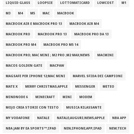
LIQUID GLASS
LOOPSIE
LOTTOMATICARD
LOWCOST
M1
M3
M4
M5
MAC
MACBOOK
MACBOOK AIR E MACBOOK PRO 13
MACBOOK AIR M4
MACBOOK PRO
MACBOOK PRO 13
MACBOOK PRO DA 13
MACBOOK PRO M4
MACBOOK PRO M5 14
MACBOOK PRO; MAC MINI ; M2 PRO ;M2 MAX;NEWS
MACMINI
MACOS GOLDEN GATE
MACPAW
MAGSAFE PER IPHONE 12;MAC MINI
MARVEL SFIDA DEI CAMPIONI
MATE X
MERRY CHRISTMAS;APPLE
MESSENGER
METEO
MINDNODE 6
MINECRAFT
MINI
MODEM
MOJO CREA STORIE CON TESTO
MUSICA RILASSANTE
MY VODAFONE
NATALE
NATALE;AUGURI;NEWS;APPLE
NBA APP
NBA JAM BY EA SPORTS™;IPAD
NEN;IPHONE;APP;IPAD
NEW;TECH