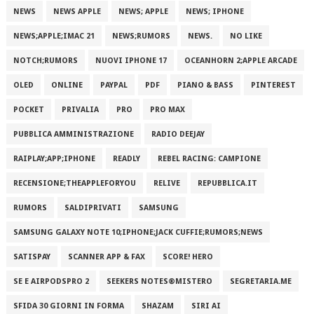
NEWS
NEWS APPLE
NEWS; APPLE
NEWS; IPHONE
NEWS;APPLE;IMAC 21
NEWS;RUMORS
NEWS.
NO LIKE
NOTCH;RUMORS
NUOVI IPHONE 17
OCEANHORN 2;APPLE ARCADE
OLED
ONLINE
PAYPAL
PDF
PIANO & BASS
PINTEREST
POCKET
PRIVALIA
PRO
PRO MAX
PUBBLICA AMMINISTRAZIONE
RADIO DEEJAY
RAIPLAY;APP;IPHONE
READLY
REBEL RACING: CAMPIONE
RECENSIONE;THEAPPLEFORYOU
RELIVE
REPUBBLICA.IT
RUMORS
SALDIPRIVATI
SAMSUNG
SAMSUNG GALAXY NOTE 10;IPHONE;JACK CUFFIE;RUMORS;NEWS
SATISPAY
SCANNER APP & FAX
SCORE! HERO
SE E AIRPODSPRO 2
SEEKERS NOTES®MISTERO
SEGRETARIA.ME
SFIDA 30 GIORNI IN FORMA
SHAZAM
SIRI AI