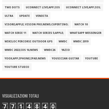
TWO DOTS
UCONNECT LIVE;APP;IOS
UCONNECT LIVE;APP;IOS;
ULTRA
UPDATE
VENDITA
VISORE;APPLE; VISION PRO;NEWS;CUPERTINO;
WATCH 10
WATCH SERIE 11
WATCH SERIES 5;APPLE;
WHATSAPP MESSENGER
WIKILOC PERCORSI OUTDOOR GPS
WWDC
WWDC 2019
WWDC 2022;IOS 16;NEWS
WWDC26
YAZIO
YOOX;APP;IPHONE;IPAD;NEWS
YOUSICIAN GUITAR
YOUTUBE
YOUTUBE STUDIO
VISUALIZZAZIONI TOTALI
7
7
1
4
8
4
0