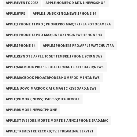
APPLE;EVENTO2022
APPLE;HOMEPOD MINI;NEWS;SHOP
APPLE;HYPE
APPLE;I;UNBOXING;NEWS;IPHONE 14
APPLE;IPHONE 11 PRO ; PHONEPRO MAX;TRIPLA FOTOCAMERA
APPLE;IPHONE 13 PRO MAX;UNBOXING;NEWS;IPHONE 13
APPLE;IPHONE 14
APPLE;IPHONE15 PRO;APPLE WATCHULTRA
APPLE;KEYNOTE APPLE;10 SETTEMBRE;IPHONE;2019;NEWS
APPLE;MACBOOK PRO 16 POLLICI;MAGIC KEYBOARD;NEWS
APPLE;MACBOOK PRO;AIRPODS3;HOMEPOD MINI;NEWS
APPLE;NUOVO MACBOOK AIR;MAGIC KEYBOARD;NEWS
APPLE;RUMORS;NEWS;IPAD;5G;PIEGHEVOLE
APPLE;RUMORS;NEWS;IPHONE
APPLE;STEVE JOBS;MORTE;MORTE 8 ANNI;IPHONE;IPAD;MAC
APPLE;TRIMESTRE;RECORD;TV;STREAMING;SERVIZI