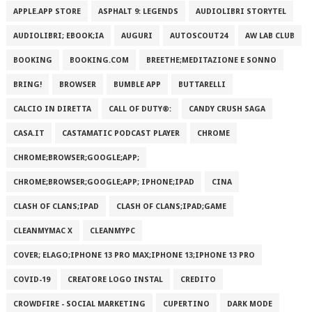
APPLE.APP STORE
ASPHALT 9: LEGENDS
AUDIOLIBRI STORYTEL
AUDIOLIBRI; EBOOK;IA
AUGURI
AUTOSCOUT24
AW LAB CLUB
BOOKING
BOOKING.COM
BREETHE;MEDITAZIONE E SONNO
BRING!
BROWSER
BUMBLE APP
BUTTARELLI
CALCIO IN DIRETTA
CALL OF DUTY®:
CANDY CRUSH SAGA
CASA.IT
CASTAMATIC PODCAST PLAYER
CHROME
CHROME;BROWSER;GOOGLE;APP;
CHROME;BROWSER;GOOGLE;APP; IPHONE;IPAD
CINA
CLASH OF CLANS;IPAD
CLASH OF CLANS;IPAD;GAME
CLEANMYMAC X
CLEANMYPC
COVER; ELAGO;IPHONE 13 PRO MAX;IPHONE 13;IPHONE 13 PRO
COVID-19
CREATORE LOGO INSTAL
CREDITO
CROWDFIRE - SOCIAL MARKETING
CUPERTINO
DARK MODE