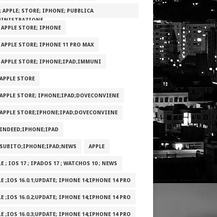
; APPLE; STORE; IPHONE; PUBBLICA
INISTRAZIONE
; APPLE STORE; IPHONE
; APPLE STORE; IPHONE 11 PRO MAX
; APPLE STORE; IPHONE;IPAD;IMMUNI
;APPLE STORE
;APPLE STORE; IPHONE;IPAD;DOVECONVIENE
;APPLE STORE;IPHONE;IPAD;DOVECONVIENE
;INDEED;IPHONE;IPAD
;SUBITO;IPHONE;IPAD;NEWS
APPLE
E ; IOS 17 ; IPADOS 17 ; WATCHOS 10 ; NEWS
E ;IOS 16.0.1;UPDATE; IPHONE 14;IPHONE 14 PRO
E ;IOS 16.0.2;UPDATE; IPHONE 14;IPHONE 14 PRO
E ;IOS 16.0.3;UPDATE; IPHONE 14;IPHONE 14 PRO