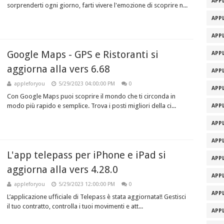
APPL
sorprenderti ogni giorno, farti vivere l'emozione di scoprire n...
APPL
APPL
Google Maps - GPS e Ristoranti si
APPL
aggiorna alla vers 6.68
APPL
appleforyou
5/29/2023 04:00:00 PM
0
APPL
Con Google Maps puoi scoprire il mondo che ti circonda in
modo più rapido e semplice. Trova i posti migliori della ci...
APPL
APPL
APPL
L'app telepass per iPhone e iPad si
APPL
aggiorna alla vers 4.28.0
APPL
appleforyou
5/29/2023 12:00:00 PM
0
APPL
L’applicazione ufficiale di Telepass è stata aggiornata!! Gestisci
il tuo contratto, controlla i tuoi movimenti e att...
APPL