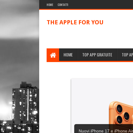
HOME
CONTATTI
THE APPLE FOR YOU
HOME
TOP APP GRATUITE
TOP A
Nuovi iPhone 17 e iPhone Air,