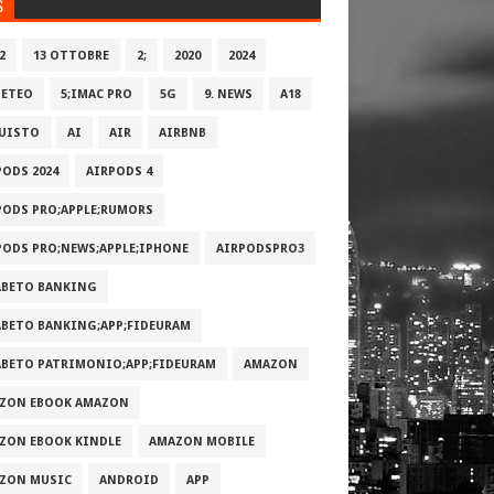
S
2
13 OTTOBRE
2;
2020
2024
METEO
5;IMAC PRO
5G
9. NEWS
A18
UISTO
AI
AIR
AIRBNB
PODS 2024
AIRPODS 4
PODS PRO;APPLE;RUMORS
PODS PRO;NEWS;APPLE;IPHONE
AIRPODSPRO3
ABETO BANKING
ABETO BANKING;APP;FIDEURAM
ABETO PATRIMONI‪O‬;APP;FIDEURAM
AMAZON
ZON EBOOK AMAZON
ZON EBOOK KINDLE
AMAZON MOBILE
ZON MUSIC
ANDROID
APP