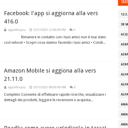
TAG
Facebook: l'app si aggiorna alla vers
12.3.
416.0
3B 
appleforyou
5/31/2023 12:00:00 PM
0
ACQ
Rimanere in contatto con i tuoi amici non è mai stato
così veloce! • Scopri cosa stanno facendo i tuoi amici • Condi...
AIR
AIR
AIR
Amazon Mobile si aggiona alla vers
ALF
21.11.0
ALF
appleforyou
5/31/2023 08:00:00 AM
0
Completo Consente di effettuare rapide ricerche, visualizzare i
ALF
dettagli dei prodotti, leggere le recensioni e acquista...
AMA
AMA
AMA