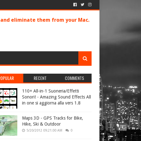
s and eliminate them from your Mac.
POPULAR
RECENT
COMMENTS
110+ All-in-1 Suoneria/Effetti
Sonori! - Amazing Sound Effects All
in one si aggiorna alla vers 1.8
Maps 3D - GPS Tracks for Bike,
Hike, Ski & Outdoor
5/20/2012 09:21:00 AM
0