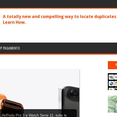
A totally new and compelling way to locate duplicate
Learn How.
PP PAGAMENTO
 AirPods Pro 3 e Watch Serie 11: tutte le