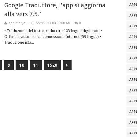
Google Traduttore, l'app si aggiorna
APPL
alla vers 7.5.1
APPL
appleforyou
5/28/2023 08:00:00 AM
0
APPL
• Traduzione del testo: traduci tra 103 lingue digitando •
Offline: traduci senza connessione Internet (59 lingue) •
APPL
Traduzione ista...
APPL
APPL
9
10
11
1528
APPL
APPL
APPL
APPL
APPL
APPL
APPL