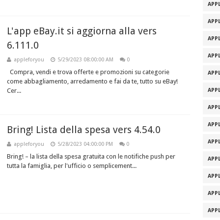
APPL
APPL
L'app eBay.it si aggiorna alla vers
APPL
6.111.0
APPL
appleforyou
5/29/2023 08:00:00 AM
0
Compra, vendi e trova offerte e promozioni su categorie
APPL
come abbagliamento, arredamento e fai da te, tutto su eBay!
Cer...
APPL
APPL
APPL
Bring! Lista della spesa vers 4.54.0
APPL
appleforyou
5/28/2023 04:00:00 PM
0
Bring! – la lista della spesa gratuita con le notifiche push per
APPL
tutta la famiglia, per l'ufficio o semplicement...
APPL
APPL
APPL