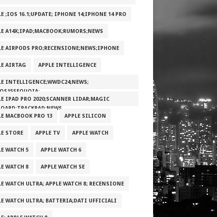
E ;IOS 16.1;UPDATE; IPHONE 14;IPHONE 14 PRO
LE A14X;IPAD;MACBOOK;RUMORS;NEWS
LE AIRPODS PRO;RECENSIONE;NEWS;IPHONE
LE AIRTAG
APPLE INTELLIGENCE
LE INTELLIGENCE;WWDC24;NEWS;
OS15SEQUOIA;
LE IPAD PRO 2020;SCANNER LIDAR;MAGIC
BOARD;TRACKPAD;NEWS
LE MACBOOK PRO 13
APPLE SILICON
LE STORE
APPLE TV
APPLE WATCH
LE WATCH 5
APPLE WATCH 6
LE WATCH 8
APPLE WATCH SE
LE WATCH ULTRA; APPLE WATCH 8; RECENSIONE
LE WATCH ULTRA; BATTERIA;DATI UFFICIALI