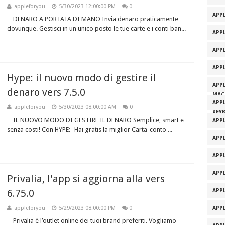
appleforyou
5/30/2023 12:00:00 PM
0
APPL
DENARO A PORTATA DI MANO Invia denaro praticamente
dovunque. Gestisci in un unico posto le tue carte e i conti ban...
APP
APP
APP
Hype: il nuovo modo di gestire il
APP
denaro vers 7.5.0
MAC
APP
appleforyou
5/30/2023 08:00:00 AM
0
KEY
IL NUOVO MODO DI GESTIRE IL DENARO Semplice, smart e
APP
senza costi! Con HYPE: -Hai gratis la miglior Carta-conto ...
APP
APP
APP
Privalia, l'app si aggiorna alla vers
6.75.0
APP
appleforyou
5/29/2023 08:00:00 PM
0
APP
Privalia è l’outlet online dei tuoi brand preferiti. Vogliamo