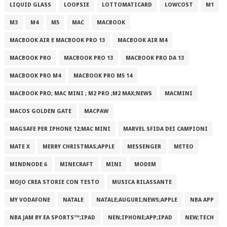
LIQUID GLASS
LOOPSIE
LOTTOMATICARD
LOWCOST
M1
M3
M4
M5
MAC
MACBOOK
MACBOOK AIR E MACBOOK PRO 13
MACBOOK AIR M4
MACBOOK PRO
MACBOOK PRO 13
MACBOOK PRO DA 13
MACBOOK PRO M4
MACBOOK PRO M5 14
MACBOOK PRO; MAC MINI ; M2 PRO ;M2 MAX;NEWS
MACMINI
MACOS GOLDEN GATE
MACPAW
MAGSAFE PER IPHONE 12;MAC MINI
MARVEL SFIDA DEI CAMPIONI
MATE X
MERRY CHRISTMAS;APPLE
MESSENGER
METEO
MINDNODE 6
MINECRAFT
MINI
MODEM
MOJO CREA STORIE CON TESTO
MUSICA RILASSANTE
MY VODAFONE
NATALE
NATALE;AUGURI;NEWS;APPLE
NBA APP
NBA JAM BY EA SPORTS™;IPAD
NEN;IPHONE;APP;IPAD
NEW;TECH