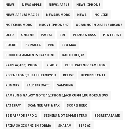
NEWS
NEWS APPLE
NEWS; APPLE
NEWS; IPHONE
NEWS;APPLE;IMAC 21
NEWS;RUMORS
NEWS.
NO LIKE
NOTCH;RUMORS
NUOVI IPHONE 17
OCEANHORN 2;APPLE ARCADE
OLED
ONLINE
PAYPAL
PDF
PIANO & BASS
PINTEREST
POCKET
PRIVALIA
PRO
PRO MAX
PUBBLICA AMMINISTRAZIONE
RADIO DEEJAY
RAIPLAY;APP;IPHONE
READLY
REBEL RACING: CAMPIONE
RECENSIONE;THEAPPLEFORYOU
RELIVE
REPUBBLICA.IT
RUMORS
SALDIPRIVATI
SAMSUNG
SAMSUNG GALAXY NOTE 10;IPHONE;JACK CUFFIE;RUMORS;NEWS
SATISPAY
SCANNER APP & FAX
SCORE! HERO
SE E AIRPODSPRO 2
SEEKERS NOTES®MISTERO
SEGRETARIA.ME
SFIDA 30 GIORNI IN FORMA
SHAZAM
SIRI AI