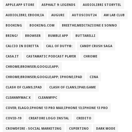
APPLE.APP STORE
ASPHALT 9: LEGENDS
AUDIOLIBRI STORYTEL
AUDIOLIBRI; EBOOK;IA
AUGURI
AUTOSCOUT24
AW LAB CLUB
BOOKING
BOOKING.COM
BREETHE;MEDITAZIONE E SONNO
BRING!
BROWSER
BUMBLE APP
BUTTARELLI
CALCIO IN DIRETTA
CALL OF DUTY®:
CANDY CRUSH SAGA
CASA.IT
CASTAMATIC PODCAST PLAYER
CHROME
CHROME;BROWSER;GOOGLE;APP;
CHROME;BROWSER;GOOGLE;APP; IPHONE;IPAD
CINA
CLASH OF CLANS;IPAD
CLASH OF CLANS;IPAD;GAME
CLEANMYMAC X
CLEANMYPC
COVER; ELAGO;IPHONE 13 PRO MAX;IPHONE 13;IPHONE 13 PRO
COVID-19
CREATORE LOGO INSTAL
CREDITO
CROWDFIRE - SOCIAL MARKETING
CUPERTINO
DARK MODE