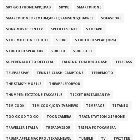
SKY GO;IPHONE;APP;IPAD
SKYPE
SMARTPHONE
SMARTPHONE PREMIUM;APPLE;SAMSUNG;HUAWEI
SOFASCORE
SONY MUSIC CENTER
SPEEDTEST.NET
STOCARD
STOP MOTION STUDIO
STORE
STUDIO DISPLAY (2026)
STUDIO DISPLAY XDR
SUBITO
SUBITO.IT
SUPERENALOTTO OFFICIAL
TALKING TOM HERO DASH
TELEPASS
TELEPASSPAY
TENNIS CLASH: CAMPIONE
TERREMOTO
THE SIMS™ MOBILE
THEAPPLEFORYOU
THUMPER: EDIZIONE TASCABILE
TICKET RESTAURANT®
TIM COOK
TIM COOK;JONY IVE;NEWS
TIMEPAGE
TITANIO
TOO GOOD TO GO
TOONCAMERA
TRAINSTATION 2;IPHONE
TRAVELLER ITALIA
TRIPADVISOR
TRIPLA FOTOCAMERA
TRUMP;APPLE;MAC PRO ;TEXAS;NEWS;
TUMBLR
TV
TWITTER