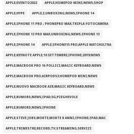
APPLE;EVENTO2022
APPLE;HOMEPOD MINI;NEWS;SHOP
APPLE;HYPE
APPLE;I;UNBOXING;NEWS;IPHONE 14
APPLE;IPHONE 11 PRO ; PHONEPRO MAX;TRIPLA FOTOCAMERA
APPLE;IPHONE 13 PRO MAX;UNBOXING;NEWS;IPHONE 13
APPLE;IPHONE 14
APPLE;IPHONE15 PRO;APPLE WATCHULTRA
APPLE;KEYNOTE APPLE;10 SETTEMBRE;IPHONE;2019;NEWS
APPLE;MACBOOK PRO 16 POLLICI;MAGIC KEYBOARD;NEWS
APPLE;MACBOOK PRO;AIRPODS3;HOMEPOD MINI;NEWS
APPLE;NUOVO MACBOOK AIR;MAGIC KEYBOARD;NEWS
APPLE;RUMORS;NEWS;IPAD;5G;PIEGHEVOLE
APPLE;RUMORS;NEWS;IPHONE
APPLE;STEVE JOBS;MORTE;MORTE 8 ANNI;IPHONE;IPAD;MAC
APPLE;TRIMESTRE;RECORD;TV;STREAMING;SERVIZI