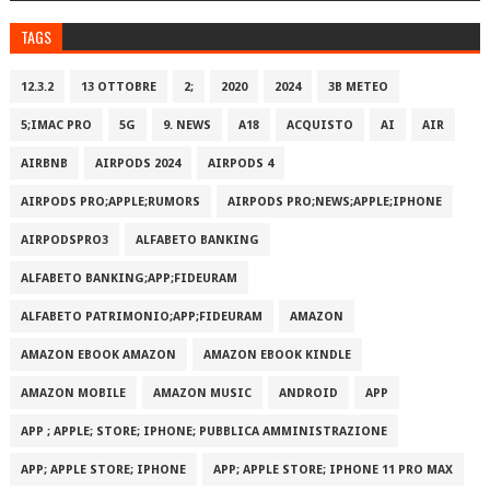
TAGS
12.3.2
13 OTTOBRE
2;
2020
2024
3B METEO
5;IMAC PRO
5G
9. NEWS
A18
ACQUISTO
AI
AIR
AIRBNB
AIRPODS 2024
AIRPODS 4
AIRPODS PRO;APPLE;RUMORS
AIRPODS PRO;NEWS;APPLE;IPHONE
AIRPODSPRO3
ALFABETO BANKING
ALFABETO BANKING;APP;FIDEURAM
ALFABETO PATRIMONI‪O‬;APP;FIDEURAM
AMAZON
AMAZON EBOOK AMAZON
AMAZON EBOOK KINDLE
AMAZON MOBILE
AMAZON MUSIC
ANDROID
APP
APP ; APPLE; STORE; IPHONE; PUBBLICA AMMINISTRAZIONE
APP; APPLE STORE; IPHONE
APP; APPLE STORE; IPHONE 11 PRO MAX