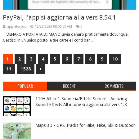
PayPal, l'app si aggiorna alla vers 8.54.1
appleforyou
12/23/2023 08:00:00 AM
0
DENARO A PORTATA DI MANO Invia denaro praticamente dovunque.
Gestisci in un unico posto le tue carte e i conti ban...
1
2
3
4
5
6
7
8
9
10
11
1528
POPULAR
RECENT
COMMENTS
110+ All-in-1 Suoneria/Effetti Sonori! - Amazing
Sound Effects All in one si aggiorna alla vers 1.8
Maps 3D - GPS Tracks for Bike, Hike, Ski & Outdoor