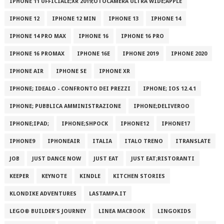
IPHONE 11 UFFICIALE;XR 2019;OTOCAMERA ULTRA WIDE;APPLE
IPHONE 12
IPHONE 12 MIN
IPHONE 13
IPHONE 14
IPHONE 14 PRO MAX
IPHONE 16
IPHONE 16 PRO
IPHONE 16 PROMAX
IPHONE 16E
IPHONE 2019
IPHONE 2020
IPHONE AIR
IPHONE SE
IPHONE XR
IPHONE; IDEALO - CONFRONTO DEI PREZZI
IPHONE; IOS 12.4.1
IPHONE; PUBBLICA AMMINISTRAZIONE
IPHONE;DELIVEROO
IPHONE;IPAD;
IPHONE;SHPOCK
IPHONE12
IPHONE17
IPHONE9
IPHONEAIR
ITALIA
ITALO TRENO
ITRANSLATE
JOB
JUST DANCE NOW
JUST EAT
JUST EAT;RISTORANTI
KEEPER
KEYNOTE
KINDLE
KITCHEN STORIES
KLONDIKE ADVENTURES
LASTAMPA.IT
LEGO® BUILDER'S JOURNEY
LINEA MACBOOK
LINGOKIDS