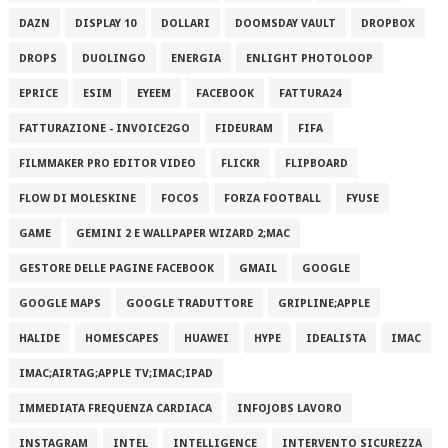
DAZN
DISPLAY 10
DOLLARI
DOOMSDAY VAULT
DROPBOX
DROPS
DUOLINGO
ENERGIA
ENLIGHT PHOTOLOOP
EPRICE
ESIM
EYEEM
FACEBOOK
FATTURA24
FATTURAZIONE - INVOICE2GO
FIDEURAM
FIFA
FILMMAKER PRO EDITOR VIDEO
FLICKR
FLIPBOARD
FLOW DI MOLESKINE
FOCOS
FORZA FOOTBALL
FYUSE
GAME
GEMINI 2 E WALLPAPER WIZARD 2;MAC
GESTORE DELLE PAGINE FACEBOOK
GMAIL
GOOGLE
GOOGLE MAPS
GOOGLE TRADUTTORE
GRIPLINE;APPLE
HALIDE
HOMESCAPES
HUAWEI
HYPE
IDEALISTA
IMAC
IMAC;AIRTAG;APPLE TV;IMAC;IPAD
IMMEDIATA FREQUENZA CARDIACA
INFOJOBS LAVORO
INSTAGRAM
INTEL
INTELLIGENCE
INTERVENTO SICUREZZA