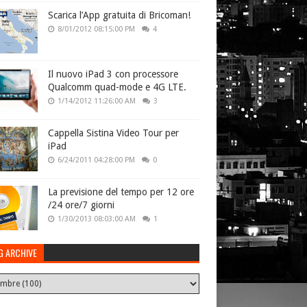
Scarica l’App gratuita di Bricoman!
8/01/2012 08:15:00 PM
4
Il nuovo iPad 3 con processore
Qualcomm quad-mode e 4G LTE.
1/14/2012 11:26:00 AM
3
Cappella Sistina Video Tour per
iPad
6/24/2011 04:28:00 PM
0
La previsione del tempo per 12 ore
/24 ore/7 giorni
1/30/2013 08:03:00 AM
1
G ARCHIVE