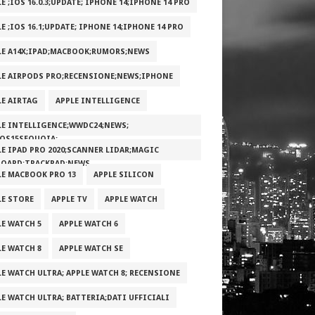
E ;IOS 16.0.3;UPDATE; IPHONE 14;IPHONE 14 PRO
E ;IOS 16.1;UPDATE; IPHONE 14;IPHONE 14 PRO
LE A14X;IPAD;MACBOOK;RUMORS;NEWS
LE AIRPODS PRO;RECENSIONE;NEWS;IPHONE
LE AIRTAG
APPLE INTELLIGENCE
LE INTELLIGENCE;WWDC24;NEWS;
OS15SEQUOIA;
LE IPAD PRO 2020;SCANNER LIDAR;MAGIC
BOARD;TRACKPAD;NEWS
LE MACBOOK PRO 13
APPLE SILICON
LE STORE
APPLE TV
APPLE WATCH
LE WATCH 5
APPLE WATCH 6
LE WATCH 8
APPLE WATCH SE
LE WATCH ULTRA; APPLE WATCH 8; RECENSIONE
LE WATCH ULTRA; BATTERIA;DATI UFFICIALI