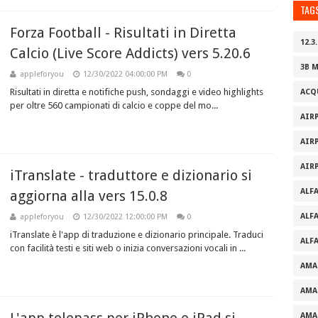
TAG
Forza Football - Risultati in Diretta
12.3.
Calcio (Live Score Addicts) vers 5.20.6
3B 
appleforyou
12/30/2022 04:00:00 PM
0
Risultati in diretta e notifiche push, sondaggi e video highlights
ACQ
per oltre 560 campionati di calcio e coppe del mo...
AIR
AIR
AIR
iTranslate - traduttore e dizionario si
ALF
aggiorna alla vers 15.0.8
ALF
appleforyou
12/30/2022 12:00:00 PM
0
iTranslate è l'app di traduzione e dizionario principale. Traduci
ALF
con facilità testi e siti web o inizia conversazioni vocali in ...
AMA
AMA
AMA