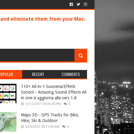
s and eliminate them from your Mac.
POPULAR
RECENT
COMMENTS
110+ All-in-1 Suoneria/Effetti
Sonori! - Amazing Sound Effects All
in one si aggiorna alla vers 1.8
12/12/2011 09:36:00 PM
6
Maps 3D - GPS Tracks for Bike,
Hike, Ski & Outdoor
5/20/2012 09:21:00 AM
0