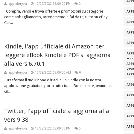
APPL
appleforyou
12/29/2022 12:00:00 PM
0
Compra, vendi e trova offerte e promozioni su categorie
APPL
come abbagliamento, arredamento e fai da te, tutto su eBay!
APP
Cer...
APP
APP
Kindle, l'app ufficiale di Amazon per
leggere eBook Kindle e PDF si aggiorna
APP
MAC
alla vers 6.70.1
APP
KEY
appleforyou
12/29/2022 08:00:00 AM
0
APP
Trasforma il tuo iPhone o iPad in un Kindle con la nostra
APP
applicazione gratuita e porta tutti i tuoi eBook con te, ovunque.
Gl...
APP
APP
Twitter, l'app ufficiale si aggiorna alla
APP
vers 9.38
APP
appleforyou
12/28/2022 08:00:00 PM
0