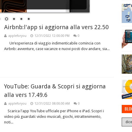
Airbnb:l'app si aggiorna alla vers 22.50
appleforyou
12/31/2022 12:00:00 PM
0
Un’esperienza di viaggio indimenticabile comincia con
Airbnb: avventure, case vacanze e nuovi posti dov andare, sia...
YouTube: Guarda & Scopri si aggiorna
alla vers 17.49.6
appleforyou
12/31/2022 08:00:00 AM
0
BLO
Scarica l'app YouTube ufficiale per iPhone e iPad. Scopri i
video più guardati: video musicali, giochi, intrattenimento,
noti...