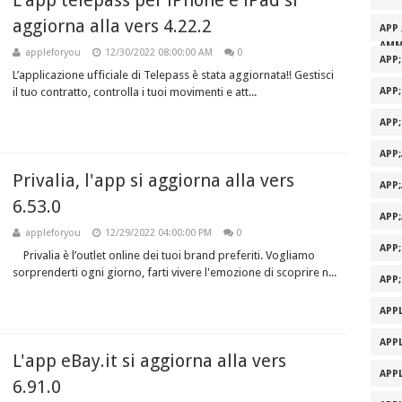
L'app telepass per iPhone e iPad si
aggiorna alla vers 4.22.2
APP 
AMM
appleforyou
12/30/2022 08:00:00 AM
0
APP
L’applicazione ufficiale di Telepass è stata aggiornata!! Gestisci
il tuo contratto, controlla i tuoi movimenti e att...
APP
APP
APP
Privalia, l'app si aggiorna alla vers
APP
6.53.0
APP
appleforyou
12/29/2022 04:00:00 PM
0
APP
Privalia è l’outlet online dei tuoi brand preferiti. Vogliamo
sorprenderti ogni giorno, farti vivere l'emozione di scoprire n...
APP
APPL
APPL
L'app eBay.it si aggiorna alla vers
APPL
6.91.0