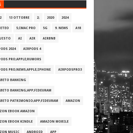
S
2
13 OTTOBRE
2;
2020
2024
METEO
5;IMAC PRO
5G
9. NEWS
A18
UISTO
AI
AIR
AIRBNB
PODS 2024
AIRPODS 4
PODS PRO;APPLE;RUMORS
PODS PRO;NEWS;APPLE;IPHONE
AIRPODSPRO3
ABETO BANKING
ABETO BANKING;APP;FIDEURAM
ABETO PATRIMONI‪O‬;APP;FIDEURAM
AMAZON
ZON EBOOK AMAZON
ZON EBOOK KINDLE
AMAZON MOBILE
ZON MUSIC
ANDROID
APP