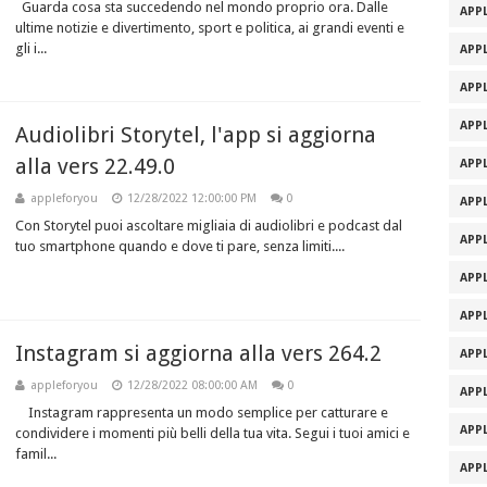
Guarda cosa sta succedendo nel mondo proprio ora. Dalle
APPL
ultime notizie e divertimento, sport e politica, ai grandi eventi e
gli i...
APPL
APPL
APPL
Audiolibri Storytel, l'app si aggiorna
alla vers 22.49.0
APPL
appleforyou
12/28/2022 12:00:00 PM
0
APPL
Con Storytel puoi ascoltare migliaia di audiolibri e podcast dal
APPL
tuo smartphone quando e dove ti pare, senza limiti....
APPL
APPL
Instagram si aggiorna alla vers 264.2
APPL
appleforyou
12/28/2022 08:00:00 AM
0
APPL
Instagram rappresenta un modo semplice per catturare e
APPL
condividere i momenti più belli della tua vita. Segui i tuoi amici e
famil...
APPL