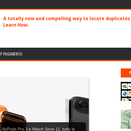
A totally new and compelling way to locate duplicate
Learn How.
PP PAGAMENTO
 AirPods Pro 3 e Watch Serie 11: tutte le