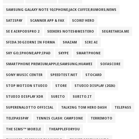
SAMSUNG GALAXY NOTE 10;IPHONE;JACK CUFFIE;RUMORS;NEWS
SATISPAY
SCANNER APP & FAX
SCORE! HERO
SE E AIRPODSPRO 2
SEEKERS NOTES®MISTERO
SEGRETARIA.ME
SFIDA 30 GIORNI IN FORMA
SHAZAM
SIRI AI
SKY GO;IPHONE;APP;IPAD
SKYPE
SMARTPHONE
SMARTPHONE PREMIUM;APPLE;SAMSUNG;HUAWEI
SOFASCORE
SONY MUSIC CENTER
SPEEDTEST.NET
STOCARD
STOP MOTION STUDIO
STORE
STUDIO DISPLAY (2026)
STUDIO DISPLAY XDR
SUBITO
SUBITO.IT
SUPERENALOTTO OFFICIAL
TALKING TOM HERO DASH
TELEPASS
TELEPASSPAY
TENNIS CLASH: CAMPIONE
TERREMOTO
THE SIMS™ MOBILE
THEAPPLEFORYOU