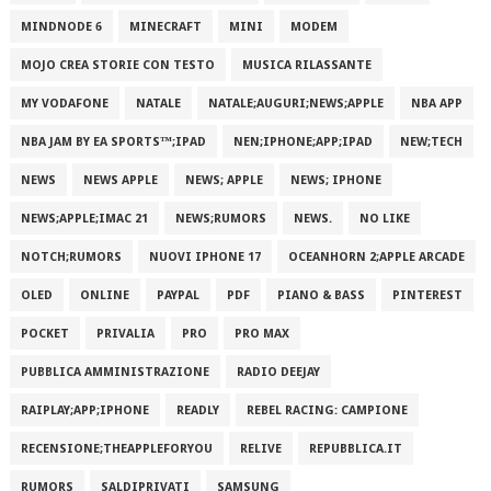
MINDNODE 6
MINECRAFT
MINI
MODEM
MOJO CREA STORIE CON TESTO
MUSICA RILASSANTE
MY VODAFONE
NATALE
NATALE;AUGURI;NEWS;APPLE
NBA APP
NBA JAM BY EA SPORTS™;IPAD
NEN;IPHONE;APP;IPAD
NEW;TECH
NEWS
NEWS APPLE
NEWS; APPLE
NEWS; IPHONE
NEWS;APPLE;IMAC 21
NEWS;RUMORS
NEWS.
NO LIKE
NOTCH;RUMORS
NUOVI IPHONE 17
OCEANHORN 2;APPLE ARCADE
OLED
ONLINE
PAYPAL
PDF
PIANO & BASS
PINTEREST
POCKET
PRIVALIA
PRO
PRO MAX
PUBBLICA AMMINISTRAZIONE
RADIO DEEJAY
RAIPLAY;APP;IPHONE
READLY
REBEL RACING: CAMPIONE
RECENSIONE;THEAPPLEFORYOU
RELIVE
REPUBBLICA.IT
RUMORS
SALDIPRIVATI
SAMSUNG