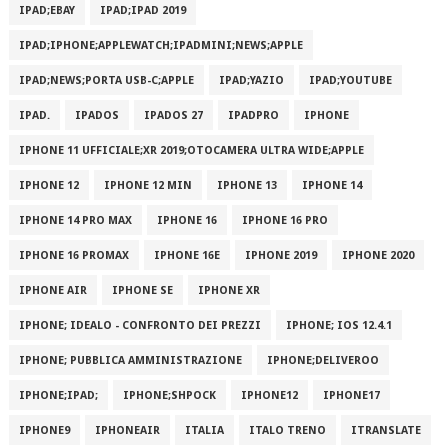
IPAD;EBAY
IPAD;IPAD 2019
IPAD;IPHONE;APPLEWATCH;IPADMINI;NEWS;APPLE
IPAD;NEWS;PORTA USB-C;APPLE
IPAD;YAZIO
IPAD;YOUTUBE
IPAD.
IPADOS
IPADOS 27
IPADPRO
IPHONE
IPHONE 11 UFFICIALE;XR 2019;OTOCAMERA ULTRA WIDE;APPLE
IPHONE 12
IPHONE 12 MIN
IPHONE 13
IPHONE 14
IPHONE 14 PRO MAX
IPHONE 16
IPHONE 16 PRO
IPHONE 16 PROMAX
IPHONE 16E
IPHONE 2019
IPHONE 2020
IPHONE AIR
IPHONE SE
IPHONE XR
IPHONE; IDEALO - CONFRONTO DEI PREZZI
IPHONE; IOS 12.4.1
IPHONE; PUBBLICA AMMINISTRAZIONE
IPHONE;DELIVEROO
IPHONE;IPAD;
IPHONE;SHPOCK
IPHONE12
IPHONE17
IPHONE9
IPHONEAIR
ITALIA
ITALO TRENO
ITRANSLATE