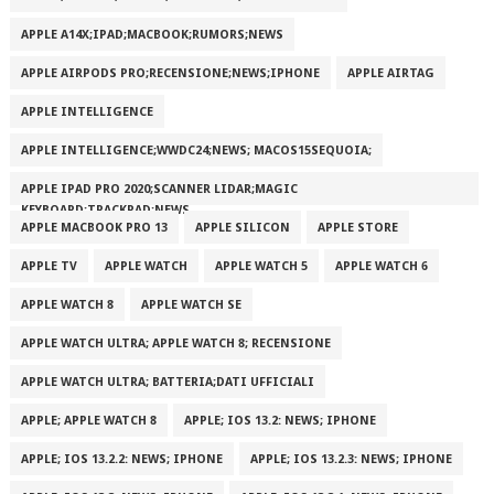
APPLE A14X;IPAD;MACBOOK;RUMORS;NEWS
APPLE AIRPODS PRO;RECENSIONE;NEWS;IPHONE
APPLE AIRTAG
APPLE INTELLIGENCE
APPLE INTELLIGENCE;WWDC24;NEWS; MACOS15SEQUOIA;
APPLE IPAD PRO 2020;SCANNER LIDAR;MAGIC
KEYBOARD;TRACKPAD;NEWS
APPLE MACBOOK PRO 13
APPLE SILICON
APPLE STORE
APPLE TV
APPLE WATCH
APPLE WATCH 5
APPLE WATCH 6
APPLE WATCH 8
APPLE WATCH SE
APPLE WATCH ULTRA; APPLE WATCH 8; RECENSIONE
APPLE WATCH ULTRA; BATTERIA;DATI UFFICIALI
APPLE; APPLE WATCH 8
APPLE; IOS 13.2: NEWS; IPHONE
APPLE; IOS 13.2.2: NEWS; IPHONE
APPLE; IOS 13.2.3: NEWS; IPHONE