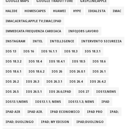
GOOGLE MAPS
GOOGLE TRADUTTORE
GRIPLINE;APPLE
HALIDE
HOMESCAPES
HUAWEI
HYPE
IDEALISTA
IMAC
IMAC;AIRTAG;APPLE TV;IMAC;IPAD
IMMEDIATA FREQUENZA CARDIACA
INFOJOBS LAVORO
INSTAGRAM
INTEL
INTELLIGENCE
INTERVENTO SICUREZZA
IOS 13
IOS 16
IOS 16.1.1
IOS 18.3
IOS 18.3.1
IOS 18.3.2
IOS 18.4
IOS 18.4.1
IOS 18.5
IOS 18.6
IOS 18.6.1
IOS 18.6.2
IOS 26
IOS 26.0.1
IOS 26.1
IOS 26.2
IOS 26.3
IOS 26.3.1
IOS 26.4
IOS 26.4.2
IOS 26.5
IOS 26.5.1
IOS 26.6;IPAD
IOS 27
IOS13;NEWS
IOS13.1;NEWS
IOS13.1.1; NEWS
IOS13.1.3; NEWS
IPAD
IPAD AIR
IPAD AIR.
IPAD ECONOMICO
IPAD PRO
IPAD;
IPAD; DUOLINGO
IPAD; MY EDISON
IPAD;DUOLINGO