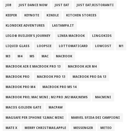
JOB
JUST DANCE NOW
JUST EAT
JUST EAT;RISTORANTI
KEEPER
KEYNOTE
KINDLE
KITCHEN STORIES
KLONDIKE ADVENTURES
LASTAMPA.IT
LEGO® BUILDER'S JOURNEY
LINEA MACBOOK
LINGOKIDS
LIQUID GLASS
LOOPSIE
LOTTOMATICARD
LOWCOST
M1
M3
M4
M5
MAC
MACBOOK
MACBOOK AIR E MACBOOK PRO 13
MACBOOK AIR M4
MACBOOK PRO
MACBOOK PRO 13
MACBOOK PRO DA 13
MACBOOK PRO M4
MACBOOK PRO M5 14
MACBOOK PRO; MAC MINI ; M2 PRO ;M2 MAX;NEWS
MACMINI
MACOS GOLDEN GATE
MACPAW
MAGSAFE PER IPHONE 12;MAC MINI
MARVEL SFIDA DEI CAMPIONI
MATE X
MERRY CHRISTMAS;APPLE
MESSENGER
METEO