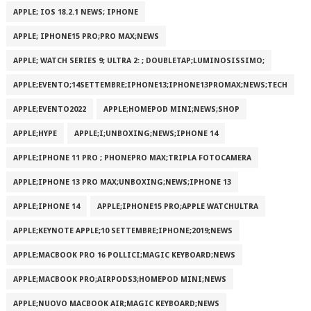
APPLE; IOS 18.2.1 NEWS; IPHONE
APPLE; IPHONE15 PRO;PRO MAX;NEWS
APPLE; WATCH SERIES 9; ULTRA 2: ; DOUBLETAP;LUMINOSISSIMO;
APPLE;EVENTO;14SETTEMBRE;IPHONE13;IPHONE13PROMAX;NEWS;TECH
APPLE;EVENTO2022
APPLE;HOMEPOD MINI;NEWS;SHOP
APPLE;HYPE
APPLE;I;UNBOXING;NEWS;IPHONE 14
APPLE;IPHONE 11 PRO ; PHONEPRO MAX;TRIPLA FOTOCAMERA
APPLE;IPHONE 13 PRO MAX;UNBOXING;NEWS;IPHONE 13
APPLE;IPHONE 14
APPLE;IPHONE15 PRO;APPLE WATCHULTRA
APPLE;KEYNOTE APPLE;10 SETTEMBRE;IPHONE;2019;NEWS
APPLE;MACBOOK PRO 16 POLLICI;MAGIC KEYBOARD;NEWS
APPLE;MACBOOK PRO;AIRPODS3;HOMEPOD MINI;NEWS
APPLE;NUOVO MACBOOK AIR;MAGIC KEYBOARD;NEWS