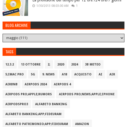
La previsione del tempo per 12 ore /24 ore/7 giorni
1/30/2013 08:03:00 AM
1
BLOG ARCHIVE
TAGS
12.3.2
13 OTTOBRE
2;
2020
2024
3B METEO
5;IMAC PRO
5G
9. NEWS
A18
ACQUISTO
AI
AIR
AIRBNB
AIRPODS 2024
AIRPODS 4
AIRPODS PRO;APPLE;RUMORS
AIRPODS PRO;NEWS;APPLE;IPHONE
AIRPODSPRO3
ALFABETO BANKING
ALFABETO BANKING;APP;FIDEURAM
ALFABETO PATRIMONI‪O‬;APP;FIDEURAM
AMAZON