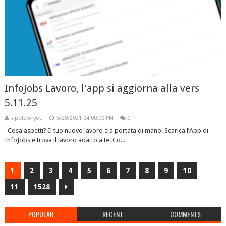
InfoJobs Lavoro, l'app si aggiorna alla vers
5.11.25
appleforyou
5/28/2021 04:00:00 PM
0
Cosa aspetti? Il tuo nuovo lavoro è a portata di mano. Scarica l’App di
InfoJobs e trova il lavoro adatto a te. Co...
1
2
3
4
5
6
7
8
9
10
11
1528
POPULAR
RECENT
COMMENTS