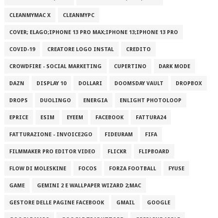
CLEANMYMAC X
CLEANMYPC
COVER; ELAGO;IPHONE 13 PRO MAX;IPHONE 13;IPHONE 13 PRO
COVID-19
CREATORE LOGO INSTAL
CREDITO
CROWDFIRE - SOCIAL MARKETING
CUPERTINO
DARK MODE
DAZN
DISPLAY 10
DOLLARI
DOOMSDAY VAULT
DROPBOX
DROPS
DUOLINGO
ENERGIA
ENLIGHT PHOTOLOOP
EPRICE
ESIM
EYEEM
FACEBOOK
FATTURA24
FATTURAZIONE - INVOICE2GO
FIDEURAM
FIFA
FILMMAKER PRO EDITOR VIDEO
FLICKR
FLIPBOARD
FLOW DI MOLESKINE
FOCOS
FORZA FOOTBALL
FYUSE
GAME
GEMINI 2 E WALLPAPER WIZARD 2;MAC
GESTORE DELLE PAGINE FACEBOOK
GMAIL
GOOGLE