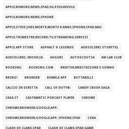
APPLE;RUMORS;NEWS;IPAD;5G;PIEGHEVOLE
APPLE;RUMORS;NEWS;IPHONE
APPLE;STEVE JOBS;MORTE;MORTE 8 ANNI;IPHONE;IPAD;MAC
APPLE;TRIMESTRE;RECORD;TV;STREAMING;SERVIZI
APPLE.APP STORE
ASPHALT 9: LEGENDS
AUDIOLIBRI STORYTEL
AUDIOLIBRI; EBOOK;IA
AUGURI
AUTOSCOUT24
AW LAB CLUB
BOOKING
BOOKING.COM
BREETHE;MEDITAZIONE E SONNO
BRING!
BROWSER
BUMBLE APP
BUTTARELLI
CALCIO IN DIRETTA
CALL OF DUTY®:
CANDY CRUSH SAGA
CASA.IT
CASTAMATIC PODCAST PLAYER
CHROME
CHROME;BROWSER;GOOGLE;APP;
CHROME;BROWSER;GOOGLE;APP; IPHONE;IPAD
CINA
CLASH OF CLANS;IPAD
CLASH OF CLANS;IPAD;GAME