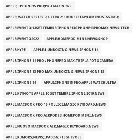
APPLE; IPHONE15 PRO;PRO MAX;NEWS
APPLE; WATCH SERIES 9; ULTRA 2: ; DOUBLETAP;LUMINOSISSIMO;
APPLE;EVENTO;14SETTEMBRE;IPHONE13;IPHONE13PROMAX;NEWS;TECH
APPLE;EVENTO2022
APPLE;HOMEPOD MINI;NEWS;SHOP
APPLE;HYPE
APPLE;I;UNBOXING;NEWS;IPHONE 14
APPLE;IPHONE 11 PRO ; PHONEPRO MAX;TRIPLA FOTOCAMERA
APPLE;IPHONE 13 PRO MAX;UNBOXING;NEWS;IPHONE 13
APPLE;IPHONE 14
APPLE;IPHONE15 PRO;APPLE WATCHULTRA
APPLE;KEYNOTE APPLE;10 SETTEMBRE;IPHONE;2019;NEWS
APPLE;MACBOOK PRO 16 POLLICI;MAGIC KEYBOARD;NEWS
APPLE;MACBOOK PRO;AIRPODS3;HOMEPOD MINI;NEWS
APPLE;NUOVO MACBOOK AIR;MAGIC KEYBOARD;NEWS
APPLE;RUMORS;NEWS;IPAD;5G;PIEGHEVOLE