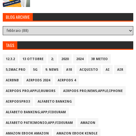
BLOG ARCHIVE
TAGS
12.3.2
13 OTTOBRE
2;
2020
2024
3B METEO
5;IMAC PRO
5G
9. NEWS
A18
ACQUISTO
AI
AIR
AIRBNB
AIRPODS 2024
AIRPODS 4
AIRPODS PRO;APPLE;RUMORS
AIRPODS PRO;NEWS;APPLE;IPHONE
AIRPODSPRO3
ALFABETO BANKING
ALFABETO BANKING;APP;FIDEURAM
ALFABETO PATRIMONI‪O‬;APP;FIDEURAM
AMAZON
AMAZON EBOOK AMAZON
AMAZON EBOOK KINDLE