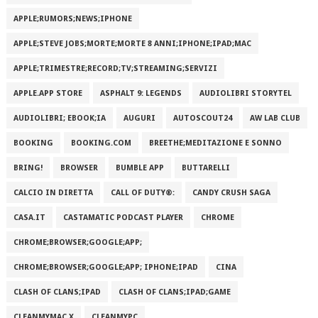
APPLE;RUMORS;NEWS;IPHONE
APPLE;STEVE JOBS;MORTE;MORTE 8 ANNI;IPHONE;IPAD;MAC
APPLE;TRIMESTRE;RECORD;TV;STREAMING;SERVIZI
APPLE.APP STORE
ASPHALT 9: LEGENDS
AUDIOLIBRI STORYTEL
AUDIOLIBRI; EBOOK;IA
AUGURI
AUTOSCOUT24
AW LAB CLUB
BOOKING
BOOKING.COM
BREETHE;MEDITAZIONE E SONNO
BRING!
BROWSER
BUMBLE APP
BUTTARELLI
CALCIO IN DIRETTA
CALL OF DUTY®:
CANDY CRUSH SAGA
CASA.IT
CASTAMATIC PODCAST PLAYER
CHROME
CHROME;BROWSER;GOOGLE;APP;
CHROME;BROWSER;GOOGLE;APP; IPHONE;IPAD
CINA
CLASH OF CLANS;IPAD
CLASH OF CLANS;IPAD;GAME
CLEANMYMAC X
CLEANMYPC