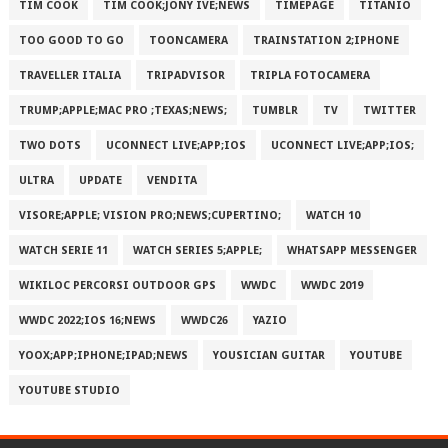
TIM COOK
TIM COOK;JONY IVE;NEWS
TIMEPAGE
TITANIO
TOO GOOD TO GO
TOONCAMERA
TRAINSTATION 2;IPHONE
TRAVELLER ITALIA
TRIPADVISOR
TRIPLA FOTOCAMERA
TRUMP;APPLE;MAC PRO ;TEXAS;NEWS;
TUMBLR
TV
TWITTER
TWO DOTS
UCONNECT LIVE;APP;IOS
UCONNECT LIVE;APP;IOS;
ULTRA
UPDATE
VENDITA
VISORE;APPLE; VISION PRO;NEWS;CUPERTINO;
WATCH 10
WATCH SERIE 11
WATCH SERIES 5;APPLE;
WHATSAPP MESSENGER
WIKILOC PERCORSI OUTDOOR GPS
WWDC
WWDC 2019
WWDC 2022;IOS 16;NEWS
WWDC26
YAZIO
YOOX;APP;IPHONE;IPAD;NEWS
YOUSICIAN GUITAR
YOUTUBE
YOUTUBE STUDIO