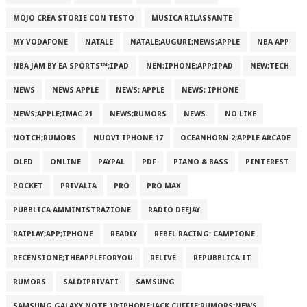
MOJO CREA STORIE CON TESTO
MUSICA RILASSANTE
MY VODAFONE
NATALE
NATALE;AUGURI;NEWS;APPLE
NBA APP
NBA JAM BY EA SPORTS™;IPAD
NEN;IPHONE;APP;IPAD
NEW;TECH
NEWS
NEWS APPLE
NEWS; APPLE
NEWS; IPHONE
NEWS;APPLE;IMAC 21
NEWS;RUMORS
NEWS.
NO LIKE
NOTCH;RUMORS
NUOVI IPHONE 17
OCEANHORN 2;APPLE ARCADE
OLED
ONLINE
PAYPAL
PDF
PIANO & BASS
PINTEREST
POCKET
PRIVALIA
PRO
PRO MAX
PUBBLICA AMMINISTRAZIONE
RADIO DEEJAY
RAIPLAY;APP;IPHONE
READLY
REBEL RACING: CAMPIONE
RECENSIONE;THEAPPLEFORYOU
RELIVE
REPUBBLICA.IT
RUMORS
SALDIPRIVATI
SAMSUNG
SAMSUNG GALAXY NOTE 10;IPHONE;JACK CUFFIE;RUMORS;NEWS