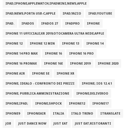
IPAD;IPHONE;APPLEWATCH;IPADMINI;NEWS;APPLE
IPAD;NEWS;PORTA USB-C;APPLE
IPAD;YAZIO
IPAD;YOUTUBE
IPAD.
IPADOS
IPADOS 27
IPADPRO
IPHONE
IPHONE 11 UFFICIALE;XR 2019;OTOCAMERA ULTRA WIDE;APPLE
IPHONE 12
IPHONE 12 MIN
IPHONE 13
IPHONE 14
IPHONE 14 PRO MAX
IPHONE 16
IPHONE 16 PRO
IPHONE 16 PROMAX
IPHONE 16E
IPHONE 2019
IPHONE 2020
IPHONE AIR
IPHONE SE
IPHONE XR
IPHONE; IDEALO - CONFRONTO DEI PREZZI
IPHONE; IOS 12.4.1
IPHONE; PUBBLICA AMMINISTRAZIONE
IPHONE;DELIVEROO
IPHONE;IPAD;
IPHONE;SHPOCK
IPHONE12
IPHONE17
IPHONE9
IPHONEAIR
ITALIA
ITALO TRENO
ITRANSLATE
JOB
JUST DANCE NOW
JUST EAT
JUST EAT;RISTORANTI