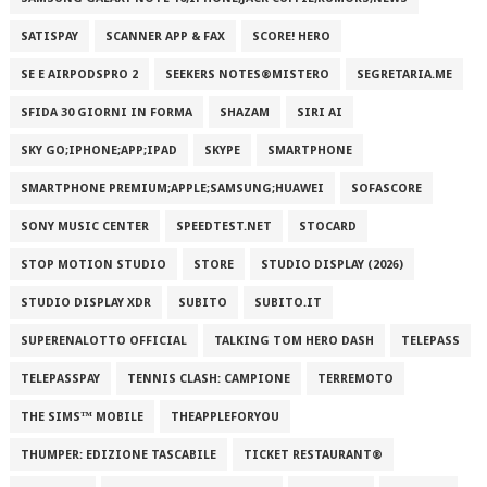
SATISPAY
SCANNER APP & FAX
SCORE! HERO
SE E AIRPODSPRO 2
SEEKERS NOTES®MISTERO
SEGRETARIA.ME
SFIDA 30 GIORNI IN FORMA
SHAZAM
SIRI AI
SKY GO;IPHONE;APP;IPAD
SKYPE
SMARTPHONE
SMARTPHONE PREMIUM;APPLE;SAMSUNG;HUAWEI
SOFASCORE
SONY MUSIC CENTER
SPEEDTEST.NET
STOCARD
STOP MOTION STUDIO
STORE
STUDIO DISPLAY (2026)
STUDIO DISPLAY XDR
SUBITO
SUBITO.IT
SUPERENALOTTO OFFICIAL
TALKING TOM HERO DASH
TELEPASS
TELEPASSPAY
TENNIS CLASH: CAMPIONE
TERREMOTO
THE SIMS™ MOBILE
THEAPPLEFORYOU
THUMPER: EDIZIONE TASCABILE
TICKET RESTAURANT®