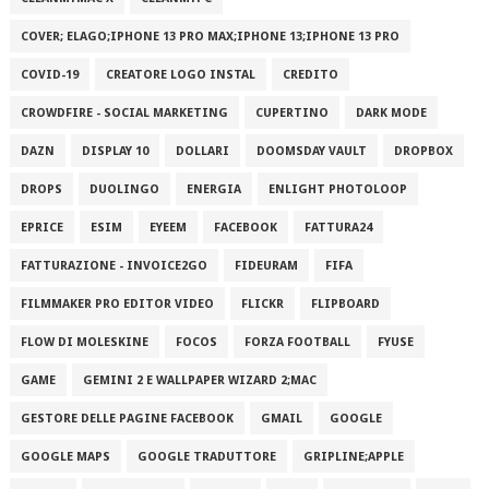
COVER; ELAGO;IPHONE 13 PRO MAX;IPHONE 13;IPHONE 13 PRO
COVID-19
CREATORE LOGO INSTAL
CREDITO
CROWDFIRE - SOCIAL MARKETING
CUPERTINO
DARK MODE
DAZN
DISPLAY 10
DOLLARI
DOOMSDAY VAULT
DROPBOX
DROPS
DUOLINGO
ENERGIA
ENLIGHT PHOTOLOOP
EPRICE
ESIM
EYEEM
FACEBOOK
FATTURA24
FATTURAZIONE - INVOICE2GO
FIDEURAM
FIFA
FILMMAKER PRO EDITOR VIDEO
FLICKR
FLIPBOARD
FLOW DI MOLESKINE
FOCOS
FORZA FOOTBALL
FYUSE
GAME
GEMINI 2 E WALLPAPER WIZARD 2;MAC
GESTORE DELLE PAGINE FACEBOOK
GMAIL
GOOGLE
GOOGLE MAPS
GOOGLE TRADUTTORE
GRIPLINE;APPLE