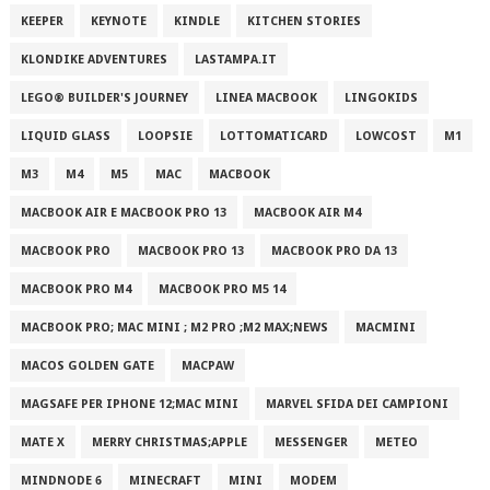
KEEPER
KEYNOTE
KINDLE
KITCHEN STORIES
KLONDIKE ADVENTURES
LASTAMPA.IT
LEGO® BUILDER'S JOURNEY
LINEA MACBOOK
LINGOKIDS
LIQUID GLASS
LOOPSIE
LOTTOMATICARD
LOWCOST
M1
M3
M4
M5
MAC
MACBOOK
MACBOOK AIR E MACBOOK PRO 13
MACBOOK AIR M4
MACBOOK PRO
MACBOOK PRO 13
MACBOOK PRO DA 13
MACBOOK PRO M4
MACBOOK PRO M5 14
MACBOOK PRO; MAC MINI ; M2 PRO ;M2 MAX;NEWS
MACMINI
MACOS GOLDEN GATE
MACPAW
MAGSAFE PER IPHONE 12;MAC MINI
MARVEL SFIDA DEI CAMPIONI
MATE X
MERRY CHRISTMAS;APPLE
MESSENGER
METEO
MINDNODE 6
MINECRAFT
MINI
MODEM