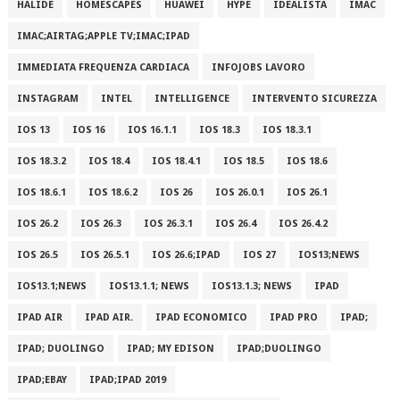
HALIDE
HOMESCAPES
HUAWEI
HYPE
IDEALISTA
IMAC
IMAC;AIRTAG;APPLE TV;IMAC;IPAD
IMMEDIATA FREQUENZA CARDIACA
INFOJOBS LAVORO
INSTAGRAM
INTEL
INTELLIGENCE
INTERVENTO SICUREZZA
IOS 13
IOS 16
IOS 16.1.1
IOS 18.3
IOS 18.3.1
IOS 18.3.2
IOS 18.4
IOS 18.4.1
IOS 18.5
IOS 18.6
IOS 18.6.1
IOS 18.6.2
IOS 26
IOS 26.0.1
IOS 26.1
IOS 26.2
IOS 26.3
IOS 26.3.1
IOS 26.4
IOS 26.4.2
IOS 26.5
IOS 26.5.1
IOS 26.6;IPAD
IOS 27
IOS13;NEWS
IOS13.1;NEWS
IOS13.1.1; NEWS
IOS13.1.3; NEWS
IPAD
IPAD AIR
IPAD AIR.
IPAD ECONOMICO
IPAD PRO
IPAD;
IPAD; DUOLINGO
IPAD; MY EDISON
IPAD;DUOLINGO
IPAD;EBAY
IPAD;IPAD 2019