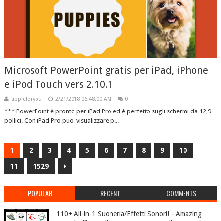
Microsoft PowerPoint gratis per iPad, iPhone
e iPod Touch vers 2.10.1
appleforyou
2/21/2018 06:48:00 AM
0
*** PowerPoint è pronto per iPad Pro ed è perfetto sugli schermi da 12,9
pollici. Con iPad Pro puoi visualizzare p...
1
2
3
4
5
6
7
8
9
10
11
1529
POPULAR
RECENT
COMMENTS
110+ All-in-1 Suoneria/Effetti Sonori! - Amazing