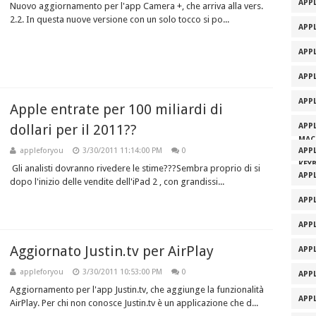
APPL
Nuovo aggiornamento per l'app Camera +, che arriva alla vers.
2.2. In questa nuove versione con un solo tocco si po...
APPL
APP
APP
APP
Apple entrate per 100 miliardi di
dollari per il 2011??
APP
MAC
appleforyou
3/30/2011 11:14:00 PM
0
APP
KEY
Gli analisti dovranno rivedere le stime???Sembra proprio di si
APP
dopo l'inizio delle vendite dell'iPad 2 , con grandissi...
APP
APP
Aggiornato Justin.tv per AirPlay
APP
appleforyou
3/30/2011 10:53:00 PM
0
APP
Aggiornamento per l'app Justin.tv, che aggiunge la funzionalità
APP
AirPlay. Per chi non conosce Justin.tv è un applicazione che d...