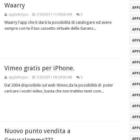
Waarry
APPL
appleforyou
3/30/2011 11:09:00 AM
0
APPL
Waarry l'app che ti darà la possibilità di catalogare ed avere
sempre con te il tuo cassetto virtuale delle Garanz...
APPL
APPL
APPL
APPL
Vimeo gratis per iPhone.
APPL
appleforyou
3/30/2011 09:59:00 AM
0
APPL
Dal 2004 disponibile sul web Vimeo,da la possibilità di poter
caricare i vostri video, basta che non trattino temi com...
APPL
APPL
APPL
APPL
Nuovo punto vendita a
APPL