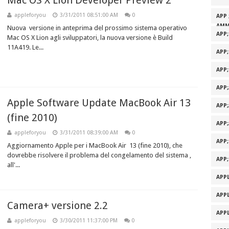
Mac OS X Lion Developer Preview 2
appleforyou
3/31/2011 08:51:00 AM
0
APP 
AMM
Nuova versione in anteprima del prossimo sistema operativo
APP
Mac OS X Lion agli sviluppatori, la nuova versione è Build
11A419. Le...
APP
APP
APP
Apple Software Update MacBook Air 13
APP
(fine 2010)
APP
appleforyou
3/31/2011 08:39:00 AM
0
APP
Aggiornamento Apple per i MacBook Air 13 (fine 2010), che
dovrebbe risolvere il problema del congelamento del sistema ,
APP
all'...
APPL
APPL
Camera+ versione 2.2
APPL
appleforyou
3/30/2011 11:37:00 PM
0