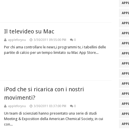
APPL
APPL
APPL
Il televideo su Mac
APPL
appleforyou
3/30/2011 09:55:00 PM
0
APPL
Per chi ama controllare le news,i programmi tv, i tabellini delle
partite di calcio per un tempo limitato su Mac App Store...
APPL
APPL
APPL
APPL
iPod che si ricarica con i nostri
APPL
movimenti?
APPL
appleforyou
3/30/2011 03:37:00 PM
0
Un team di scienziati hanno presentato una serie di studi
APPL
Meeting & Exposition della American Chemical Society, in cui
con...
APPL