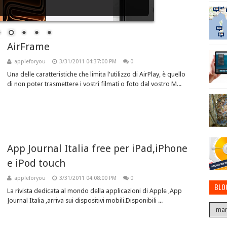
AirFrame
appleforyou
3/31/2011 04:37:00 PM
0
Una delle caratteristiche che limita l'utilizzo di AirPlay, è quello
di non poter trasmettere i vostri filmati o foto dal vostro M...
App Journal Italia free per iPad,iPhone
e iPod touch
appleforyou
3/31/2011 04:08:00 PM
0
BLO
La rivista dedicata al mondo della applicazioni di Apple ,App
Journal Italia ,arriva sui dispositivi mobili.Disponibili ...