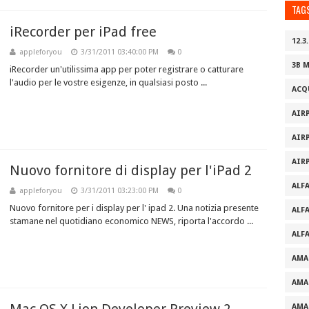
TAG
iRecorder per iPad free
12.3.
appleforyou
3/31/2011 03:40:00 PM
0
3B 
iRecorder un'utilissima app per poter registrare o catturare
l'audio per le vostre esigenze, in qualsiasi posto ...
ACQ
AIR
AIR
AIR
Nuovo fornitore di display per l'iPad 2
ALF
appleforyou
3/31/2011 03:23:00 PM
0
Nuovo fornitore per i display per l' ipad 2. Una notizia presente
ALF
stamane nel quotidiano economico NEWS, riporta l'accordo ...
ALF
AMA
AMA
AMA