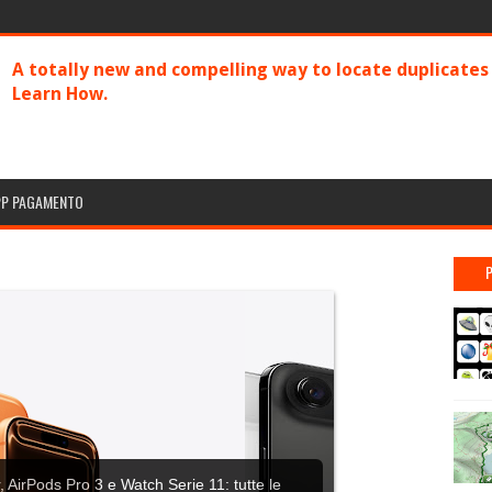
A totally new and compelling way to locate duplicate
Learn How.
PP PAGAMENTO
 AirPods Pro 3 e Watch Serie 11: tutte le