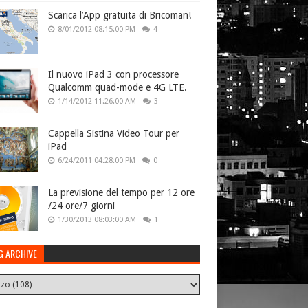
Scarica l’App gratuita di Bricoman!
8/01/2012 08:15:00 PM
4
Il nuovo iPad 3 con processore
Qualcomm quad-mode e 4G LTE.
1/14/2012 11:26:00 AM
3
Cappella Sistina Video Tour per
iPad
6/24/2011 04:28:00 PM
0
La previsione del tempo per 12 ore
/24 ore/7 giorni
1/30/2013 08:03:00 AM
1
G ARCHIVE