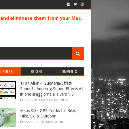
s and eliminate them from your Mac.
POPULAR
RECENT
COMMENTS
110+ All-in-1 Suoneria/Effetti
Sonori! - Amazing Sound Effects All
in one si aggiorna alla vers 1.8
12/12/2011 09:36:00 PM
6
Maps 3D - GPS Tracks for Bike,
Hike, Ski & Outdoor
5/20/2012 09:21:00 AM
0