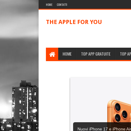
HOME
CONTATTI
THE APPLE FOR YOU
HOME
TOP APP GRATUITE
TOP A
Nuovi iPhone 17 e iPhone Air,