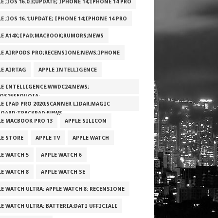
E ;IOS 16.0.3;UPDATE; IPHONE 14;IPHONE 14 PRO
E ;IOS 16.1;UPDATE; IPHONE 14;IPHONE 14 PRO
LE A14X;IPAD;MACBOOK;RUMORS;NEWS
LE AIRPODS PRO;RECENSIONE;NEWS;IPHONE
LE AIRTAG
APPLE INTELLIGENCE
LE INTELLIGENCE;WWDC24;NEWS;
OS15SEQUOIA;
LE IPAD PRO 2020;SCANNER LIDAR;MAGIC
BOARD;TRACKPAD;NEWS
LE MACBOOK PRO 13
APPLE SILICON
LE STORE
APPLE TV
APPLE WATCH
LE WATCH 5
APPLE WATCH 6
LE WATCH 8
APPLE WATCH SE
LE WATCH ULTRA; APPLE WATCH 8; RECENSIONE
LE WATCH ULTRA; BATTERIA;DATI UFFICIALI