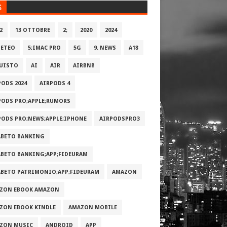
S
2
13 OTTOBRE
2;
2020
2024
METEO
5;IMAC PRO
5G
9. NEWS
A18
UISTO
AI
AIR
AIRBNB
PODS 2024
AIRPODS 4
PODS PRO;APPLE;RUMORS
PODS PRO;NEWS;APPLE;IPHONE
AIRPODSPRO3
ABETO BANKING
ABETO BANKING;APP;FIDEURAM
ABETO PATRIMONI‪O‬;APP;FIDEURAM
AMAZON
ZON EBOOK AMAZON
ZON EBOOK KINDLE
AMAZON MOBILE
ZON MUSIC
ANDROID
APP