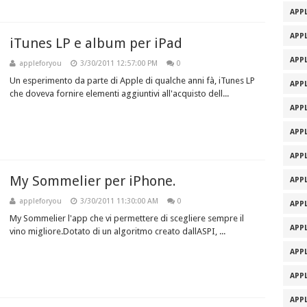
APPL
APPL
iTunes LP e album per iPad
APPL
appleforyou
3/30/2011 12:57:00 PM
0
Un esperimento da parte di Apple di qualche anni fà, iTunes LP
APPL
che doveva fornire elementi aggiuntivi all'acquisto dell...
APPL
APPL
APPL
My Sommelier per iPhone.
APPL
appleforyou
3/30/2011 11:30:00 AM
0
APPL
My Sommelier l'app che vi permettere di scegliere sempre il
APPL
vino migliore.Dotato di un algoritmo creato dallASPI, ...
APPL
APPL
APPL